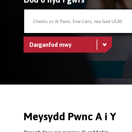
Darganfod mwy
Meysydd Pwnc A i Y