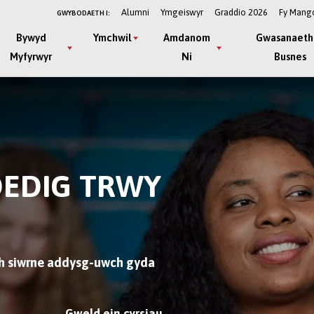
Alumni
Ymgeiswyr
Graddio 2026
Fy Mang
GWYBODAETH I:
Bywyd
Ymchwil
Amdanom
Gwasanaeth
Myfyrwyr
Ni
Busnes
DEDIG TRWY
ch siwrne addysg-uwch gyda
Gweld ein cyrsiau