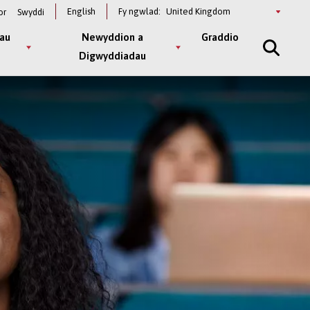
Select
English
Fy ngwlad:
or
Swyddi
a
country
au
Newyddion a
Graddio
Digwyddiadau