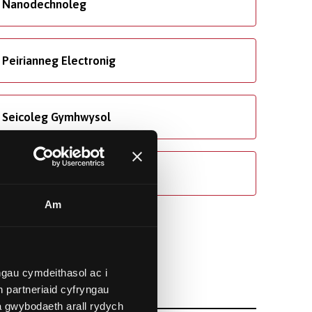
Nanodechnoleg
Peirianneg Electronig
Seicoleg Gymhwysol
Ynni Adnewyddadwy
Am
gau cymdeithasol ac i
 partneriaid cyfryngau
a gwybodaeth arall rydych