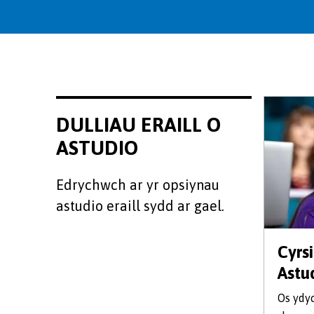
DULLIAU ERAILL O
ASTUDIO
Edrychwch ar yr opsiynau
astudio eraill sydd ar gael.
Cyrs
Astu
Os ydy