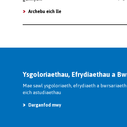
Archebu eich lle
Ysgoloriaethau, Efrydiaethau a Bw
Mae sawl ysgoloriaeth, efrydiaeth a bwrsariaeth 
eich astudiaethau
Darganfod mwy