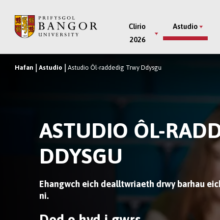
Neidio
i’r
Main
Clirio
Astudio
Prif
2026
Menu
Gynnwys
Hafan
Astudio
Astudio Ôl-raddedig Trwy Ddysgu
Breadcrumb
ASTUDIO ÔL-RAD
DDYSGU
Ehangwch eich dealltwriaeth drwy barhau ei
ni.
Dod o hyd i gwrs