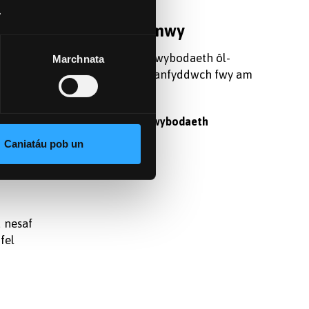
.
Darganfod mwy
 ei
Cofrestrwch am wybodaeth ôl-
Marchnata
l-
raddedig, a darganfyddwch fwy am
preswyl
astudio yma.
am eu
Cofrestru am wybodaeth
Caniatáu pob un
 nesaf
fel