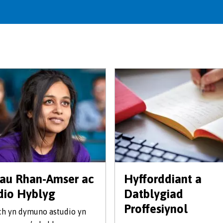
iau Rhan-Amser ac
Hyfforddiant a
dio Hyblyg
Datblygiad
Proffesiynol
ch yn dymuno astudio yn