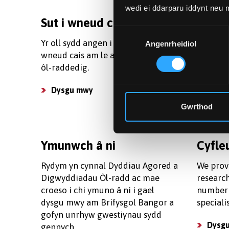
wedi ei ddarparu iddynt neu
Sut i wneud cais
Ffioe
Dewis
Yr oll sydd angen i chi wybod am
Dewch i
Angenrheidiol
Caniatâd
wneud cais am le ar un o'n cyrsiau
ffioedd 
ôl-raddedig.
mwyn i c
gwneud 
Dysgu mwy
Gweld
Gwrthod
Ymunwch â ni
Cyfle
Rydym yn cynnal Dyddiau Agored a
We prov
Digwyddiadau Ôl-radd ac mae
research
croeso i chi ymuno â ni i gael
number 
dysgu mwy am Brifysgol Bangor a
speciali
gofyn unrhyw gwestiynau sydd
Dysg
gennych.