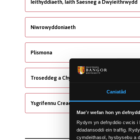
Ieithyddiaeth, Iaith Saesneg a Dwyieithrwydd
Niwrowyddoniaeth
Plismona
Troseddeg a Chyfiawnder Troseddol
Caniatâd
Ysgrifennu Creadigol
Mae'r wefan hon yn defnydd
Rydym yn defnyddio cwcis i 
ddadansoddi ein traffig. Ryd
cymdeithasol, hysbysebu a d