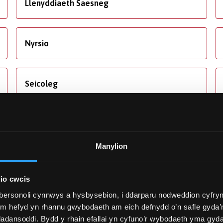
Llenyddiaeth Saesneg
Nyrsio
Seicoleg
Y Gyfraith
Manylion
io cwcis
bersonoli cynnwys a hysbysebion, i ddarparu nodweddion cyfryn
ym hefyd yn rhannu gwybodaeth am eich defnydd o’n safle gyda’n
adansoddi. Bydd y rhain efallai yn cyfuno’r wybodaeth yma gyd