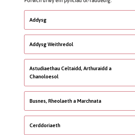
Porwch drwy ein pynciau ôl-raddedig.
Addysg
Addysg Weithredol
Astudiaethau Celtaidd, Arthuraidd a
Chanoloesol
Busnes, Rheolaeth a Marchnata
Cerddoriaeth