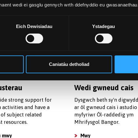
 maent wedi ei gasglu gennych wrth ddefnyddio eu gwasanaethau
dd a Chyllid
Llety
 wybod mwy am ein
Rydym yn cynnig llety wedi
Eich Dewisiadau
Ystadegau
dysgu a chostau byw er
benodi ar gyfer myfyrwyr ô
hi allu llunio cyllideb a
raddedig mewn neuaddau 
cais am arian.
sydd wedi ennill gwobrau 
safon.
 costau
Caniatáu detholiad
Dod o hyd i rhywle i fyw
usterau
Wedi gwneud cais
ide strong support for
Dysgwch beth sy'n digwydd
 activities and have a
ar ôl gwneud cais i astudio 
of subject related
myfyriwr Ôl-raddedig ym
st resources.
Mhrifysgol Bangor.
u mwy
Mwy