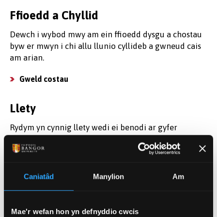
Ffioedd a Chyllid
Dewch i wybod mwy am ein ffioedd dysgu a chostau
byw er mwyn i chi allu llunio cyllideb a gwneud cais
am arian.
Gweld costau
Llety
Rydym yn cynnig llety wedi ei benodi ar gyfer
myfyrwyr ôl-raddedig mewn neuaddau preswyl sydd
wedi ennill gwobrau am eu safon.
Dod o hyd i rhywle i fyw
Caniatâd
Manylion
Am
Darganfod mwy
Mae'r wefan hon yn defnyddio cwcis