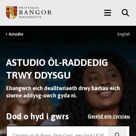
Neidio
Main
i’r
Prif
Menu
Gynnwys
Astudio
English
Breadcrumb
ASTUDIO ÔL-RADDEDIG
TRWY DDYSGU
Ehangwch eich dealltwriaeth drwy barhau eich
siwrne addysg-uwch gyda ni.
Dod o hyd i gwrs
Gweld ein cyrsiau