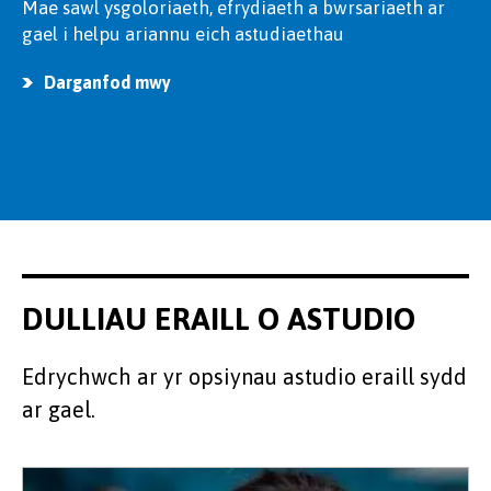
Mae sawl ysgoloriaeth, efrydiaeth a bwrsariaeth ar
gael i helpu ariannu eich astudiaethau
Darganfod mwy
DULLIAU ERAILL O ASTUDIO
Edrychwch ar yr opsiynau astudio eraill sydd
ar gael.