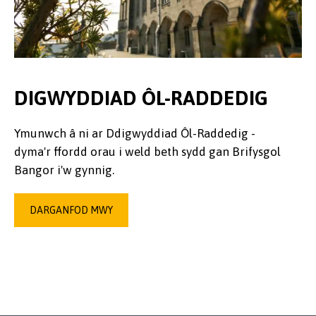
DIGWYDDIAD ÔL-RADDEDIG
Ymunwch â ni ar Ddigwyddiad Ôl-Raddedig -
dyma'r ffordd orau i weld beth sydd gan Brifysgol
Bangor i'w gynnig.
DARGANFOD MWY