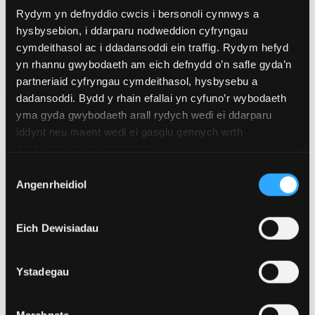
Cofrestrwch am wybodaeth ôl-raddedig, a
Rydym yn defnyddio cwcis i bersonoli cynnwys a
darganfyddwch fwy am astudio yma.
hysbysebion, i ddarparu nodweddion cyfryngau
cymdeithasol ac i ddadansoddi ein traffig. Rydym hefyd
Cofrestru am wybodaeth
yn rhannu gwybodaeth am eich defnydd o’n safle gyda’n
partneriaid cyfryngau cymdeithasol, hysbysebu a
Ymunwch â ni
dadansoddi. Bydd y rhain efallai yn cyfuno’r wybodaeth
yma gyda gwybodaeth arall rydych wedi ei ddarparu
Rydym yn cynnal Dyddiau Agored a Digwyddiadau
iddynt neu maent wedi ei gasglu gennych wrth
Ôl-radd ac mae croeso i chi ymuno â ni i gael dysgu
ddefnyddio eu gwasanaethau.
mwy am Brifysgol Bangor a gofyn unrhyw
Dewis
gwestiynau sydd gennych.
Angenrheidiol
Caniatâd
Archebu eich lle
Eich Dewisiadau
Cyfleusterau
Ystadegau
We provide strong support for research activities and
have a number of subject related specialist resources.
Marchnata