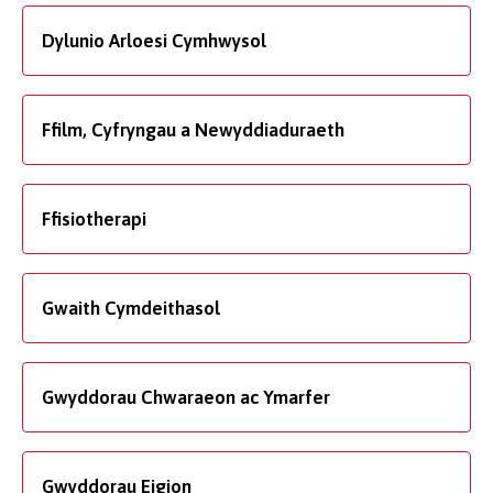
Dylunio Arloesi Cymhwysol
Ffilm, Cyfryngau a Newyddiaduraeth
Ffisiotherapi
Gwaith Cymdeithasol
Gwyddorau Chwaraeon ac Ymarfer
Gwyddorau Eigion