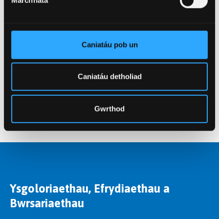
Dysgu mwy
Wedi gwneud cais
Caniatáu pob un
Dysgwch beth sy'n digwydd nesaf ar ôl gwneud cais i
astudio fel myfyriwr Ôl-raddedig ym Mhrifysgol
Caniatáu detholiad
Bangor.
Mwy
Gwrthod
Ysgoloriaethau, Efrydiaethau a
Bwrsariaethau