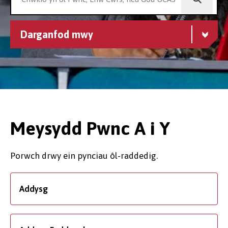
Darganfod mwy
Meysydd Pwnc A i Y
Porwch drwy ein pynciau ôl-raddedig.
Addysg