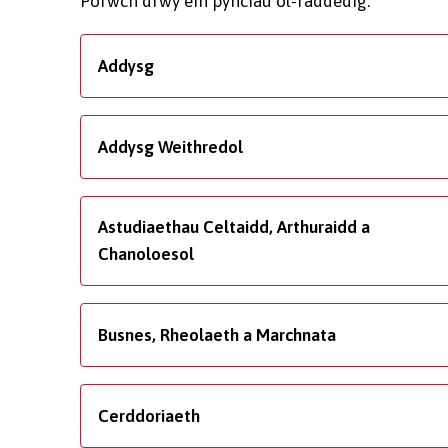
Porwch drwy ein pynciau ôl-raddedig.
Addysg
Addysg Weithredol
Astudiaethau Celtaidd, Arthuraidd a
Chanoloesol
Busnes, Rheolaeth a Marchnata
Cerddoriaeth