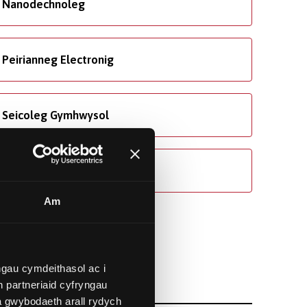
Nanodechnoleg
Peirianneg Electronig
Seicoleg Gymhwysol
Ynni Adnewyddadwy
Am
gau cymdeithasol ac i
 partneriaid cyfryngau
a gwybodaeth arall rydych