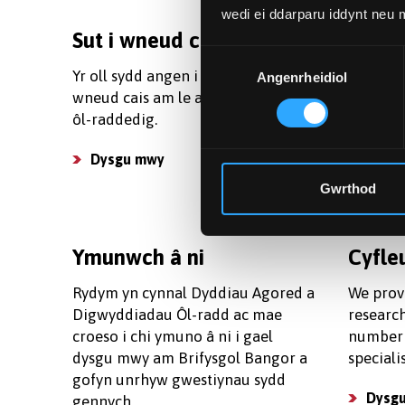
wedi ei ddarparu iddynt neu
Sut i wneud cais
Ffioe
Dewis
Yr oll sydd angen i chi wybod am
Dewch i
Angenrheidiol
Caniatâd
wneud cais am le ar un o'n cyrsiau
ffioedd 
ôl-raddedig.
mwyn i c
gwneud 
Dysgu mwy
Gweld
Gwrthod
Ymunwch â ni
Cyfle
Rydym yn cynnal Dyddiau Agored a
We prov
Digwyddiadau Ôl-radd ac mae
research
croeso i chi ymuno â ni i gael
number 
dysgu mwy am Brifysgol Bangor a
speciali
gofyn unrhyw gwestiynau sydd
Dysg
gennych.