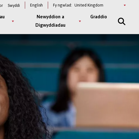
Select
English
Fy ngwlad:
or
Swyddi
a
country
au
Newyddion a
Graddio
Digwyddiadau