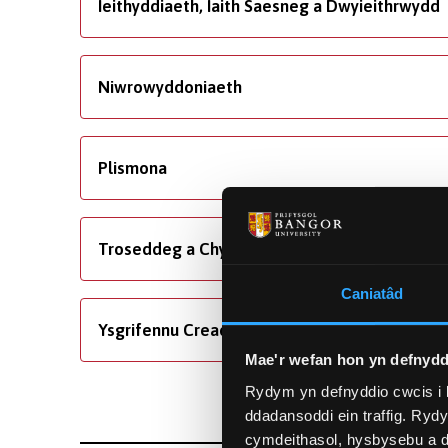
Ieithyddiaeth, Iaith Saesneg a Dwyieithrwydd
Niwrowyddoniaeth
Plismona
Troseddeg a Chyfiawnder Troseddol
Caniatâd
Ysgrifennu Creadigol
Mae'r wefan hon yn defnydd
Rydym yn defnyddio cwcis i 
ddadansoddi ein traffig. Ryd
cymdeithasol, hysbysebu a d