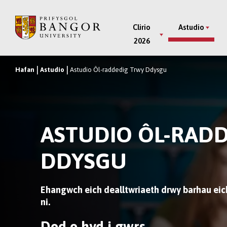
Neidio
i’r
Main
Clirio
Astudio
Prif
2026
Menu
Gynnwys
Hafan
Astudio
Astudio Ôl-raddedig Trwy Ddysgu
Breadcrumb
ASTUDIO ÔL-RAD
DDYSGU
Ehangwch eich dealltwriaeth drwy barhau ei
ni.
Dod o hyd i gwrs