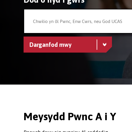
Darganfod mwy
Meysydd Pwnc A i Y