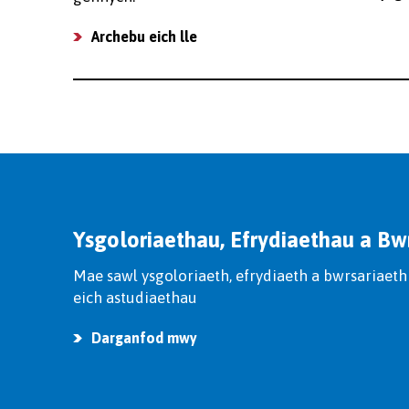
Archebu eich lle
Ysgoloriaethau, Efrydiaethau a Bw
Mae sawl ysgoloriaeth, efrydiaeth a bwrsariaeth 
eich astudiaethau
Darganfod mwy