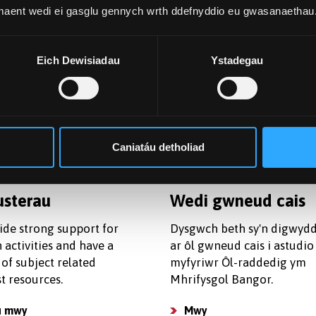
 maent wedi ei gasglu gennych wrth ddefnyddio eu gwasanaethau
dd a Chyllid
Llety
 wybod mwy am ein
Rydym yn cynnig llety wedi
Eich Dewisiadau
Ystadegau
dysgu a chostau byw er
benodi ar gyfer myfyrwyr ô
hi allu llunio cyllideb a
raddedig mewn neuaddau 
cais am arian.
sydd wedi ennill gwobrau 
safon.
 costau
Caniatáu detholiad
Dod o hyd i rhywle i fyw
usterau
Wedi gwneud cais
ide strong support for
Dysgwch beth sy'n digwydd
 activities and have a
ar ôl gwneud cais i astudio 
of subject related
myfyriwr Ôl-raddedig ym
st resources.
Mhrifysgol Bangor.
u mwy
Mwy