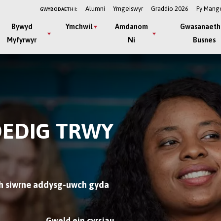
Alumni
Ymgeiswyr
Graddio 2026
Fy Mang
GWYBODAETH I:
Bywyd
Ymchwil
Amdanom
Gwasanaeth
Myfyrwyr
Ni
Busnes
DEDIG TRWY
ch siwrne addysg-uwch gyda
Gweld ein cyrsiau