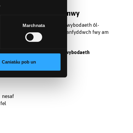
.
Darganfod mwy
 ei
Cofrestrwch am wybodaeth ôl-
Marchnata
l-
raddedig, a darganfyddwch fwy am
preswyl
astudio yma.
am eu
Cofrestru am wybodaeth
Caniatáu pob un
 nesaf
fel