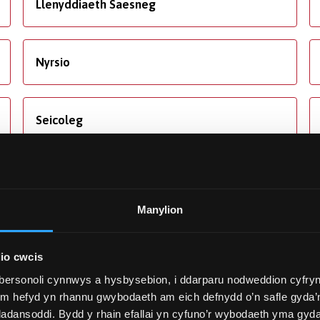
Llenyddiaeth Saesneg
Nyrsio
Seicoleg
Y Gyfraith
Manylion
io cwcis
bersonoli cynnwys a hysbysebion, i ddarparu nodweddion cyfryn
ym hefyd yn rhannu gwybodaeth am eich defnydd o’n safle gyda’n
adansoddi. Bydd y rhain efallai yn cyfuno’r wybodaeth yma gyd