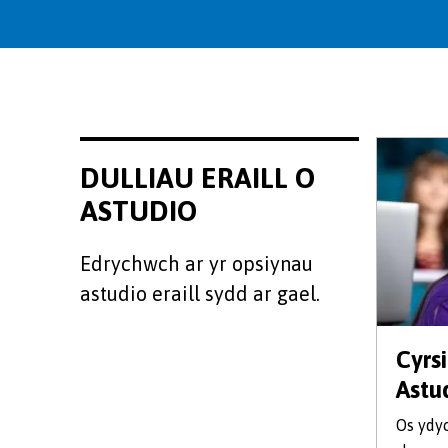
DULLIAU ERAILL O
ASTUDIO
Edrychwch ar yr opsiynau
astudio eraill sydd ar gael.
Cyrs
Astu
Os ydy