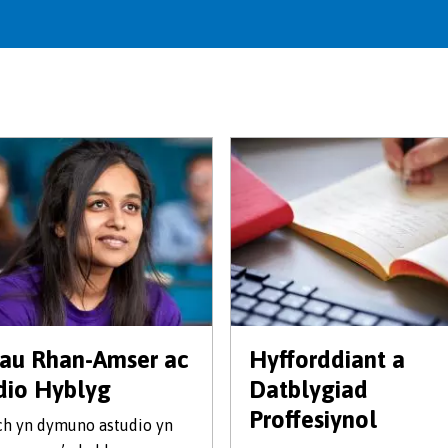
iau Rhan-Amser ac
Hyfforddiant a
dio Hyblyg
Datblygiad
Proffesiynol
ch yn dymuno astudio yn