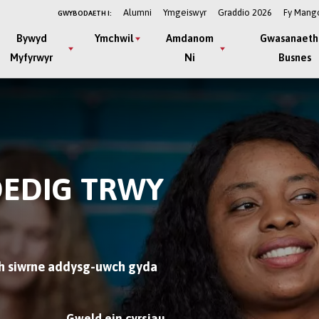
Alumni
Ymgeiswyr
Graddio 2026
Fy Mang
GWYBODAETH I:
Bywyd
Ymchwil
Amdanom
Gwasanaeth
Myfyrwyr
Ni
Busnes
DEDIG TRWY
ch siwrne addysg-uwch gyda
Gweld ein cyrsiau