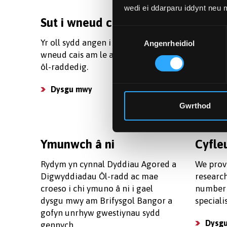
wedi ei ddarparu iddynt neu
Sut i wneud cais
Ffioe
Dewis
Yr oll sydd angen i chi wybod am
Dewch i
Angenrheidiol
Caniatâd
wneud cais am le ar un o'n cyrsiau
ffioedd 
ôl-raddedig.
mwyn i c
gwneud 
Dysgu mwy
Gweld
Gwrthod
Ymunwch â ni
Cyfle
Rydym yn cynnal Dyddiau Agored a
We prov
Digwyddiadau Ôl-radd ac mae
research
croeso i chi ymuno â ni i gael
number 
dysgu mwy am Brifysgol Bangor a
speciali
gofyn unrhyw gwestiynau sydd
Dysg
gennych.