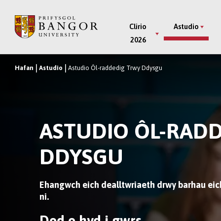
Neidio
i’r
Main
Clirio
Astudio
Prif
2026
Menu
Gynnwys
Hafan
Astudio
Astudio Ôl-raddedig Trwy Ddysgu
Breadcrumb
ASTUDIO ÔL-RAD
DDYSGU
Ehangwch eich dealltwriaeth drwy barhau ei
ni.
Dod o hyd i gwrs