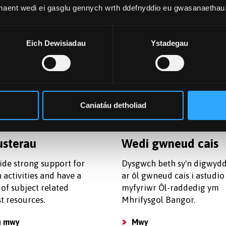
 maent wedi ei gasglu gennych wrth ddefnyddio eu gwasanaethau
dd a Chyllid
Llety
 wybod mwy am ein
Rydym yn cynnig llety wedi
Eich Dewisiadau
Ystadegau
dysgu a chostau byw er
benodi ar gyfer myfyrwyr ô
hi allu llunio cyllideb a
raddedig mewn neuaddau 
cais am arian.
sydd wedi ennill gwobrau 
safon.
 costau
Caniatáu detholiad
Dod o hyd i rhywle i fyw
usterau
Wedi gwneud cais
ide strong support for
Dysgwch beth sy'n digwydd
 activities and have a
ar ôl gwneud cais i astudio 
of subject related
myfyriwr Ôl-raddedig ym
st resources.
Mhrifysgol Bangor.
u mwy
Mwy