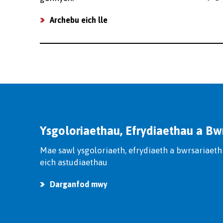
Archebu eich lle
Ysgoloriaethau, Efrydiaethau a Bw
Mae sawl ysgoloriaeth, efrydiaeth a bwrsariaeth 
eich astudiaethau
Darganfod mwy