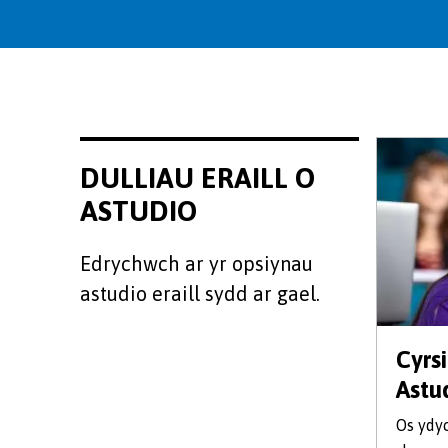
DULLIAU ERAILL O
ASTUDIO
Edrychwch ar yr opsiynau
astudio eraill sydd ar gael.
Cyrs
Astu
Os ydy