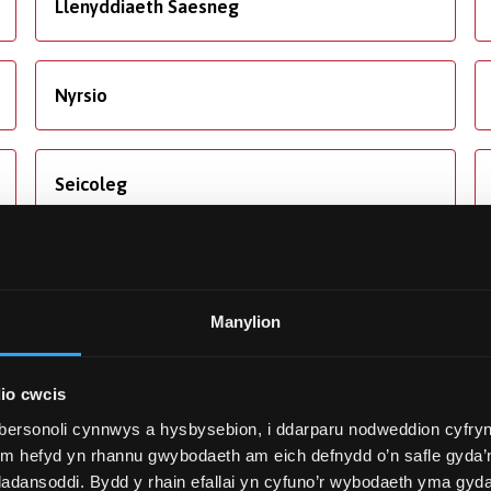
Llenyddiaeth Saesneg
Nyrsio
Seicoleg
Y Gyfraith
Manylion
io cwcis
bersonoli cynnwys a hysbysebion, i ddarparu nodweddion cyfryn
ym hefyd yn rhannu gwybodaeth am eich defnydd o’n safle gyda’n
adansoddi. Bydd y rhain efallai yn cyfuno’r wybodaeth yma gyd