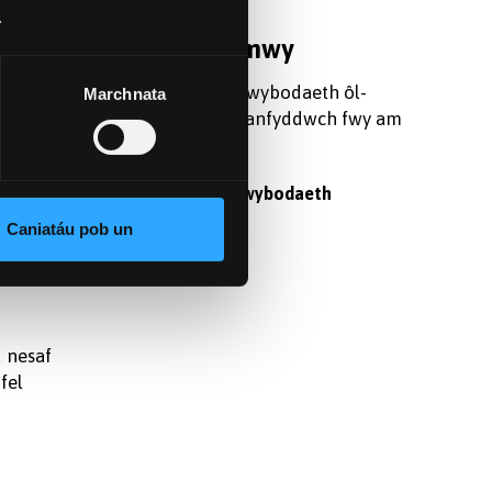
.
Darganfod mwy
 ei
Cofrestrwch am wybodaeth ôl-
Marchnata
l-
raddedig, a darganfyddwch fwy am
preswyl
astudio yma.
am eu
Cofrestru am wybodaeth
Caniatáu pob un
 nesaf
fel