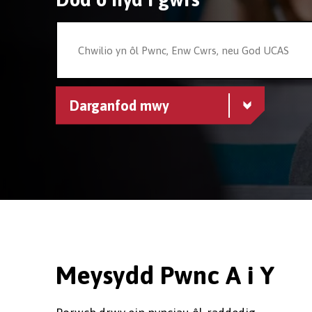
Darganfod mwy
Meysydd Pwnc A i Y