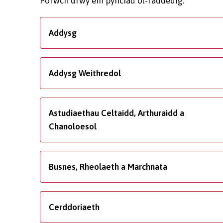
Porwch drwy ein pynciau ôl-raddedig.
Addysg
Addysg Weithredol
Astudiaethau Celtaidd, Arthuraidd a
Chanoloesol
Busnes, Rheolaeth a Marchnata
Cerddoriaeth