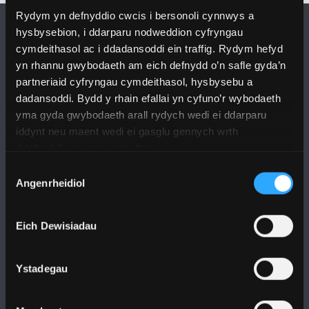
Rydym yn defnyddio cwcis i bersonoli cynnwys a
hysbysebion, i ddarparu nodweddion cyfryngau
cymdeithasol ac i ddadansoddi ein traffig. Rydym hefyd
yn rhannu gwybodaeth am eich defnydd o’n safle gyda’n
partneriaid cyfryngau cymdeithasol, hysbysebu a
dadansoddi. Bydd y rhain efallai yn cyfuno’r wybodaeth
DILYNWCH NI
yma gyda gwybodaeth arall rydych wedi ei ddarparu
iddynt neu maent wedi ei gasglu gennych wrth
ddefnyddio eu gwasanaethau.
Dewis
Angenrheidiol
Caniatâd
PRIFYSGOL BANGOR
Eich Dewisiadau
Bangor, Gwynedd, LL57 2DG, UK
+44 1248 351 151
Ystadegau
Cysylltwch â Ni