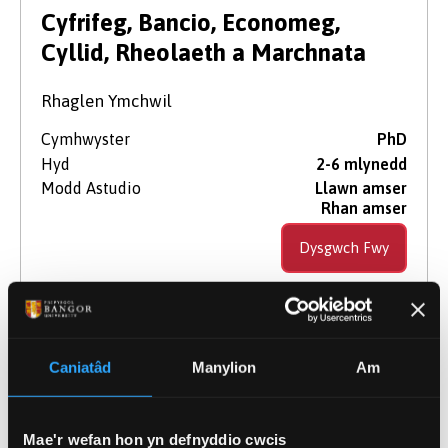
Lefel Astudio
Cyfrifeg, Bancio, Economeg,
Cyllid, Rheolaeth a Marchnata
Maes Pwnc
Rhaglen Ymchwil
Cymhwyster
PhD
Hyd
2-6 mlynedd
Dyddiad Dechrau
Modd Astudio
Llawn amser
Rhan amser
Dull Astudio'r Cwrs
Dysgwch Fwy
Caniatâd
Manylion
Am
Mae'r wefan hon yn defnyddio cwcis