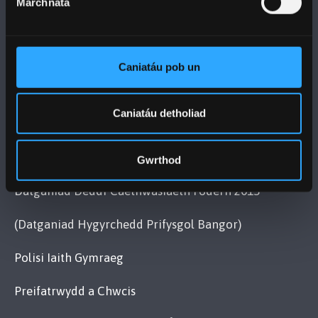
Marchnata
YMWELD Â’R BRIFYSGOL
Caniatáu pob un
MAPIAU A CHYFARWYDDIADAU TEITHIO
Caniatáu detholiad
POLISI
Cydymffurfiaeth Gyfreithiol
Gwrthod
Datganiad Deddf Caethwasiaeth Fodern 2015
(Datganiad Hygyrchedd Prifysgol Bangor)
Polisi Iaith Gymraeg
Preifatrwydd a Chwcis