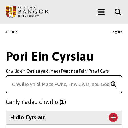
Neidio
Main
i’r
Prif
Menu
Gynnwys
Clirio
English
Breadcrumb
Pori Ein Cyrsiau
Chwilio ein Cyrsiau yn ôl Maes Pwnc neu Feini Prawf Cwrs:
Canlyniadau chwilio
(1)
Hidlo Cyrsiau: