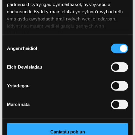
rhagarweiniad
partneriaid cyfryngau cymdeithasol, hysbysebu a
dadansoddi. Bydd y rhain efallai yn cyfuno’r wybodaeth
Dysgwch Fwy
yma gyda gwybodaeth arall rydych wedi ei ddarparu
iddynt neu maent wedi ei gasglu gennych wrth
ddefnyddio eu gwasanaethau.
Dewis
Angenrheidiol
Caniatâd
Asesiad Cymhwysedd: Hwyluso
Ymwybyddiaeth Ofalgar
Eich Dewisiadau
Hyd
hunan gyfeiriedig
Modd Astudio
Rhan amser
Ystadegau
Dysgwch Fwy
Marchnata
Asesu mewn Addysg i’r
Caniatáu pob un
Proffesiynau Meddygol ac