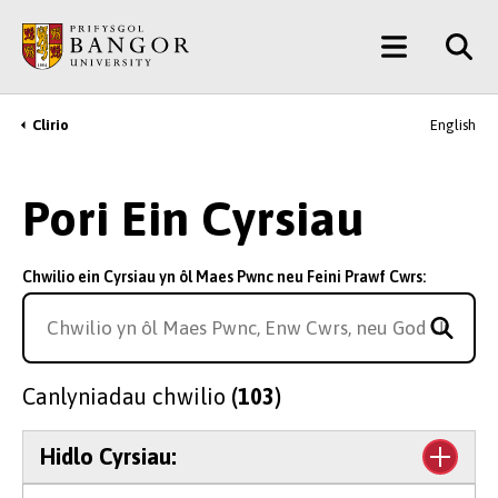
Neidio
Main
i’r
Prif
Menu
Gynnwys
Clirio
English
Breadcrumb
Pori Ein Cyrsiau
Chwilio ein Cyrsiau yn ôl Maes Pwnc neu Feini Prawf Cwrs:
Canlyniadau chwilio
(103)
Hidlo Cyrsiau: