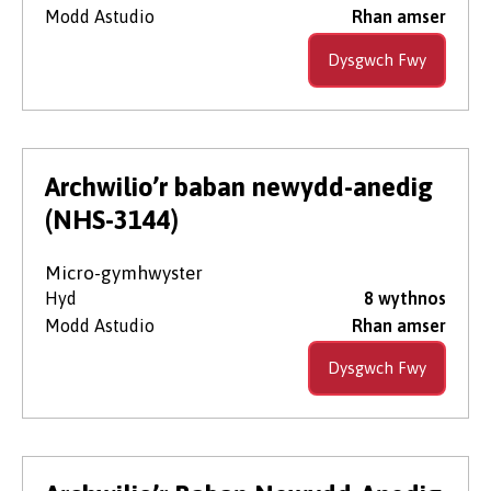
Modd Astudio
Rhan amser
Dysgwch Fwy
Archwilio’r baban newydd-anedig
(NHS-3144)
Micro-gymhwyster
Hyd
8 wythnos
Modd Astudio
Rhan amser
Dysgwch Fwy