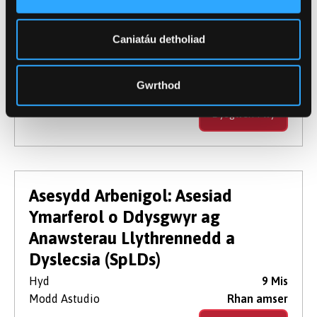
Iechyd(MSE-4030)
Caniatáu detholiad
Micro-gymhwyster
Hyd
10 weeks
Gwrthod
Modd Astudio
Rhan amser
Dysgwch Fwy
Asesydd Arbenigol: Asesiad
Ymarferol o Ddysgwyr ag
Anawsterau Llythrennedd a
Dyslecsia (SpLDs)
Hyd
9 Mis
Modd Astudio
Rhan amser