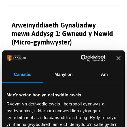
Arweinyddiaeth Gynaliadwy
mewn Addysg 1: Gwneud y Newid
(Micro-gymhwyster)
Mynediad yn 2025
Hyd
5 Wythnos Hyblyg
Modd Astudio
Rhan amser
Caniatâd
Manylion
Am
Dysgwch Fwy
Mae'r wefan hon yn defnyddio cwcis
Rydym yn defnyddio cwcis i bersonoli cynnwys a
hysbysebion, i ddarparu nodweddion cyfryngau
Arweinyddiaeth i Weithwyr Iechyd
cymdeithasol ac i ddadansoddi ein traffig. Rydym hefyd
a Meddygol Proffesiynol –
yn rhannu gwybodaeth am eich defnydd o’n safle gyda’n