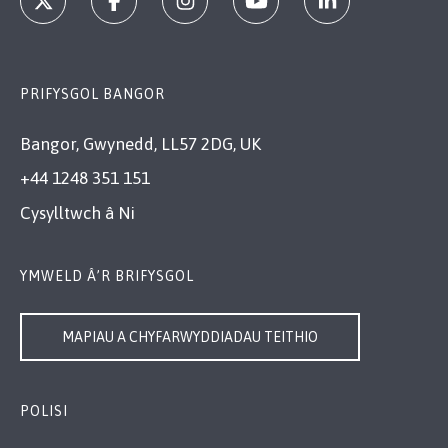
PRIFYSGOL BANGOR
Bangor, Gwynedd, LL57 2DG, UK
+44 1248 351 151
Cysylltwch â Ni
YMWELD Â’R BRIFYSGOL
MAPIAU A CHYFARWYDDIADAU TEITHIO
POLISI