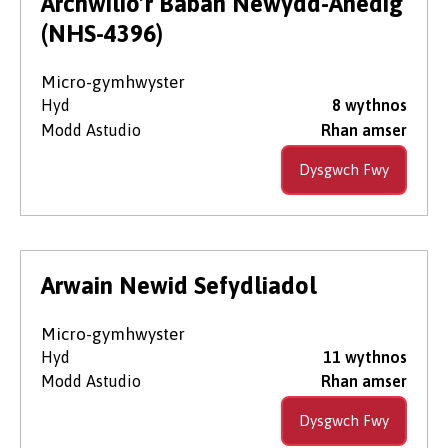
Archwilio’r Baban Newydd-Anedig
(NHS-4396)
Micro-gymhwyster
Hyd
8 wythnos
Modd Astudio
Rhan amser
Dysgwch Fwy
Arwain Newid Sefydliadol
Micro-gymhwyster
Hyd
11 wythnos
Modd Astudio
Rhan amser
Dysgwch Fwy