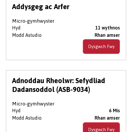
Lefel Astudio
Addysgeg ac Arfer
Micro-gymhwyster
Dull Astudio'r Cwrs
Hyd
11 wythnos
Modd Astudio
Rhan amser
Dysgwch Fwy
Lleoliad Astudio’r Cwrs
Maes Pwnc
Adnoddau Rheolwr: Sefydliad
Dadansoddol (ASB-9034)
Micro-gymhwyster
Hyd
6 Mis
Modd Astudio
Rhan amser
Dysgwch Fwy