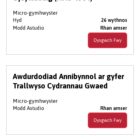
Micro-gymhwyster
Hyd
26 wythnos
Modd Astudio
Rhan amser
Dysgwch Fwy
Awdurdodiad Annibynnol ar gyfer
Trallwyso Cydrannau Gwaed
Micro-gymhwyster
Modd Astudio
Rhan amser
Dysgwch Fwy