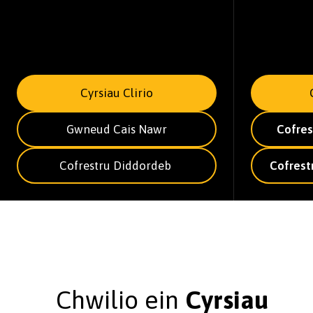
Cyrsiau Clirio
Gwneud Cais Nawr
Cofres
Cofrestru Diddordeb
Cofrest
Chwilio ein
Cyrsiau