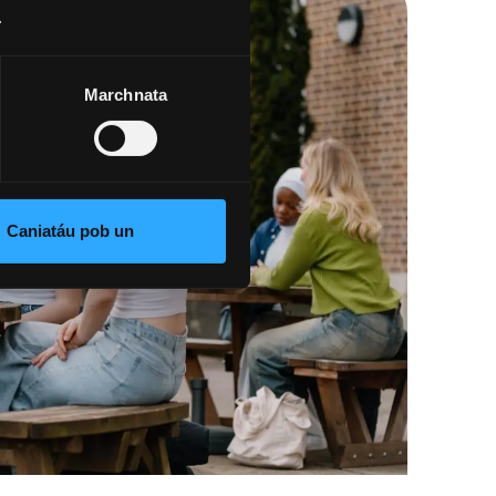
.
Marchnata
Caniatáu pob un