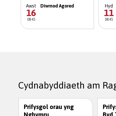
Awst
Diwrnod Agored
Hyd
16
11
08:45
08:45
Cydnabyddiaeth am Rag
Prifysgol orau yng
Prif
Nghymru
Byd 