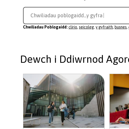
Search
Chwiliadau poblogaidd...
busnes
for
a
Chwiliadau Poblogaidd:
clirio
,
seicoleg
,
y gyfraith
,
busnes
,
course
Dewch i Ddiwrnod Agor