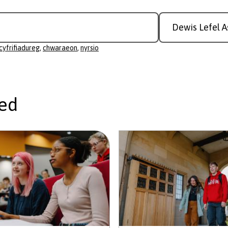
Study
Level
cyfrifiadureg
,
chwaraeon
,
nyrsio
ed