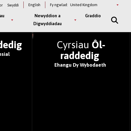
Select
English
Fy ngwlad:
or
Swyddi
a
country
au
Newyddion a
Graddio
Digwyddiadau
 BYD 2026
dedig
Cyrsiau
Ôl-
raddedig
sial
Ehangu Dy Wybodaeth