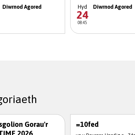
Diwrnod Agored
Hyd
Diwrnod Agored
24
08:45
oriaeth
ysgolion Gorau'r
=10fed
TIME 2026