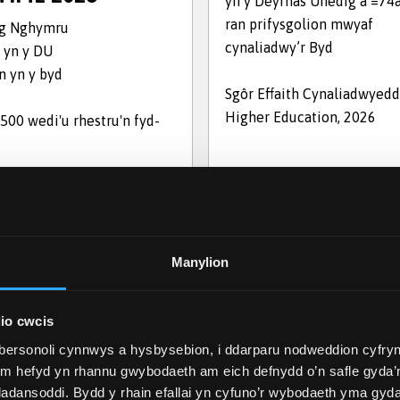
yn y Deyrnas Unedig a =74a
ran prifysgolion mwyaf
ng Nghymru
cynaliadwy’r Byd
 yn y DU
n yn y byd
Sgôr Effaith Cynaliadwyed
Higher Education, 2026
 500 wedi'u rhestru'n fyd-
Manylion
io cwcis
bersonoli cynnwys a hysbysebion, i ddarparu nodweddion cyfryn
ym hefyd yn rhannu gwybodaeth am eich defnydd o’n safle gyda’n
adansoddi. Bydd y rhain efallai yn cyfuno’r wybodaeth yma gyd