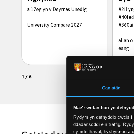
a 17eg yn y Deyrnas Unedig
#2il y
#40fed
University Compare 2027
#360ai
allan o
eang
1
/
6
Caniatâd
Mae'r wefan hon yn defnydd
Rydym yn defnyddio cwcis i 
ddadansoddi ein traffig. Ryd
cymdeithasol, hysbysebu a d