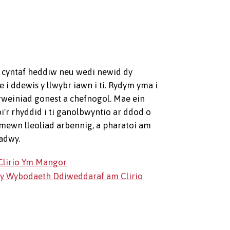
 cyntaf heddiw neu wedi newid dy
 i ddewis y llwybr iawn i ti. Rydym yma i
rweiniad gonest a chefnogol. Mae ein
oi'r rhyddid i ti ganolbwyntio ar ddod o
h mewn lleoliad arbennig, a pharatoi am
adwy.
lirio Ym Mangor
l y Wybodaeth Ddiweddaraf am Clirio