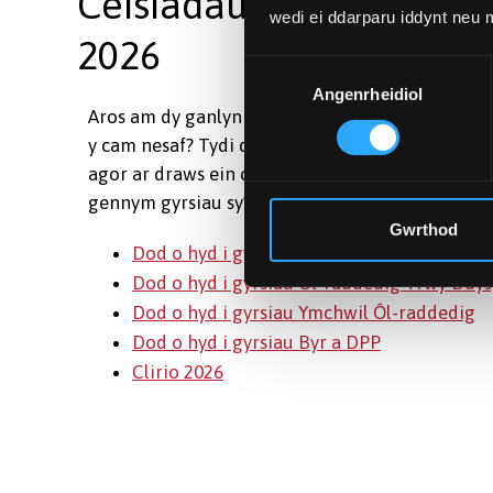
Ceisiadau dal ar agor a
wedi ei ddarparu iddynt neu
2026
Dewis
Angenrheidiol
Caniatâd
Aros am dy ganlyniadau, wedi newid dy feddwl, 
y cam nesaf? Tydi ddim rhy hwyr i ymuno â ni. M
agor ar draws ein cyrsiau israddedig, ôl-raddedi
gennym gyrsiau sy’n addas i bawb. Gwna gais he
Gwrthod
Dod o hyd i gyrsiau Israddedig
Dod o hyd i gyrsiau Ôl-raddedig Trwy Ddy
Dod o hyd i gyrsiau Ymchwil Ôl-raddedig
Dod o hyd i gyrsiau Byr a DPP
Clirio 2026