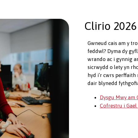
Clirio 2026
Gwneud cais am y tro
feddwl? Dyma dy gyfle
wrando ac i gynnig a
sicrwydd o lety yn rh
hyd i’r cwrs perffait
dair blynedd fythgofi
Dysgu Mwy am C
Cofrestru i Gae