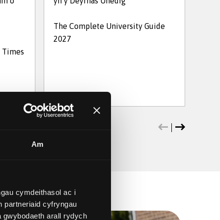
in o
yn y Deyrnas Unedig
a'r 
The Complete University Guide
2027
Prif
d Times
2026
Am
gau cymdeithasol ac i
 partneriaid cyfryngau
a gwybodaeth arall rydych