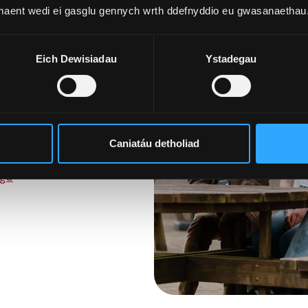
r gyfer
 maent wedi ei gasglu gennych wrth ddefnyddio eu gwasanaethau
Eich Dewisiadau
Ystadegau
neu’n barod i gymryd
ae ceisiadau’n dal ar
g a chyrsiau byr. Mae
ddiw.
Caniatáu detholiad
sgu