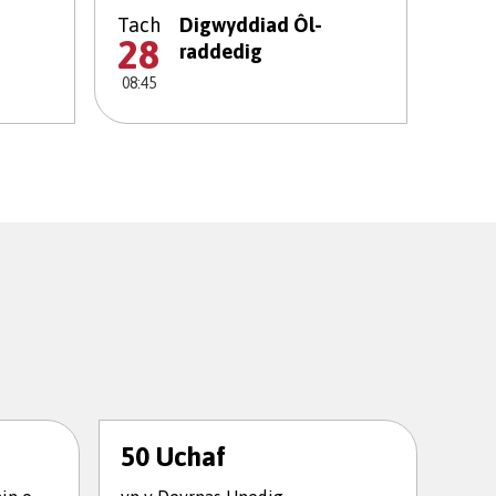
Tach
Digwyddiad Ôl-
28
raddedig
08:45
50 Uchaf
Lle
yn