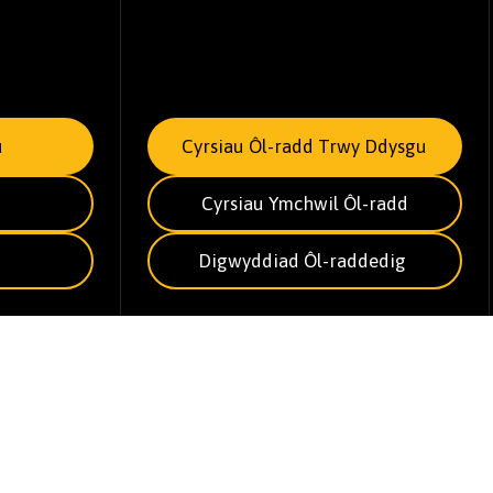
u
Cyrsiau Ôl-radd Trwy Ddysgu
Cyrsiau Ymchwil Ôl-radd
Digwyddiad Ôl-raddedig