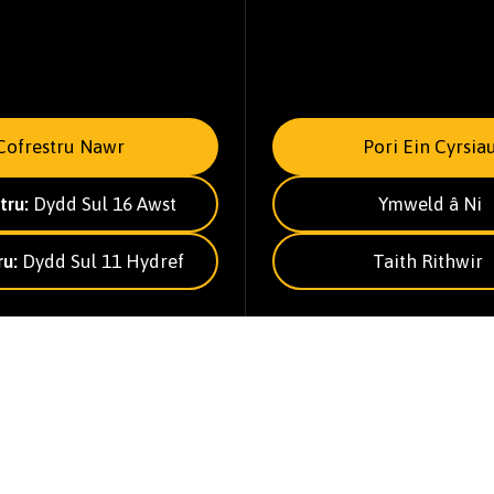
Cofrestru Nawr
Pori Ein Cyrsia
tru:
Dydd Sul 16 Awst
Ymweld â Ni
ru:
Dydd Sul 11 Hydref
Taith Rithwir