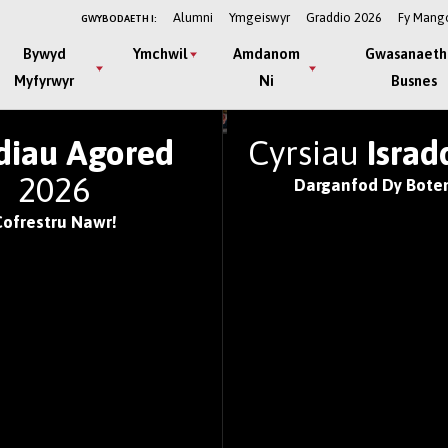
Alumni
Ymgeiswyr
Graddio 2026
Fy Mang
GWYBODAETH I:
Bywyd
Ymchwil
Amdanom
Gwasanaeth
Myfyrwyr
Ni
Busnes
IFYSGOLION GORAU'R
diau Agored
Cyrsiau
Israd
2026
Darganfod Dy Boten
Cofrestru Nawr!