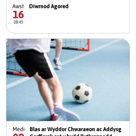
Awst
Diwrnod Agored
16
08:45
Medi
Blas ar Wyddor Chwaraeon ac Addysg