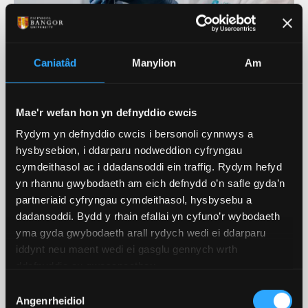
Trawsgrifiad fideo: Ymchwil ym
Caniatâd
Manylion
Am
Mhrifysgol Bangor
Mae'r wefan hon yn defnyddio cwcis
Rydym yn defnyddio cwcis i bersonoli cynnwys a
Ein Hymchwil Ar Waith
hysbysebion, i ddarparu nodweddion cyfryngau
cymdeithasol ac i ddadansoddi ein traffig. Rydym hefyd
Ein Hymchwil
yn rhannu gwybodaeth am eich defnydd o’n safle gyda’n
partneriaid cyfryngau cymdeithasol, hysbysebu a
Mae ein hymchwil arloesol yn atgyfnerthu ein
dadansoddi. Bydd y rhain efallai yn cyfuno’r wybodaeth
cwricwlwm sy'n newid yn barhaus ac yn helpu i
yma gyda gwybodaeth arall rydych wedi ei ddarparu
wella ein cyd-ddealltwriaeth o'r byd o'n cwmpas.
iddynt neu maent wedi ei gasglu gennych wrth
ddefnyddio eu gwasanaethau.
DARGANFOD MWY
Dewis
Angenrheidiol
Caniatâd