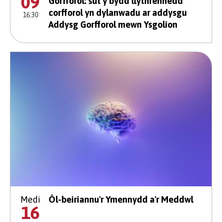
09
Gorfforol: sut y bydd llythrennedd
corfforol yn dylanwadu ar addysgu
16:30
Addysg Gorfforol mewn Ysgolion
Medi
Ôl-beiriannu'r Ymennydd a'r Meddwl
16