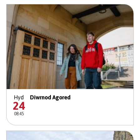
Hyd
Diwrnod Agored
24
08:45