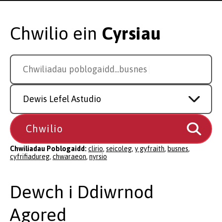
Chwilio ein
Cyrsiau
Search
Chwiliadau poblogaidd...
cyfri
for
a
Study
course
Level
Chwiliadau Poblogaidd:
clirio
,
seicoleg
,
y gyfraith
,
busnes
,
cyfrifiadureg
,
chwaraeon
,
nyrsio
Dewch i Ddiwrnod
Agored