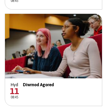
08:45
Hyd
Diwrnod Agored
11
08:45