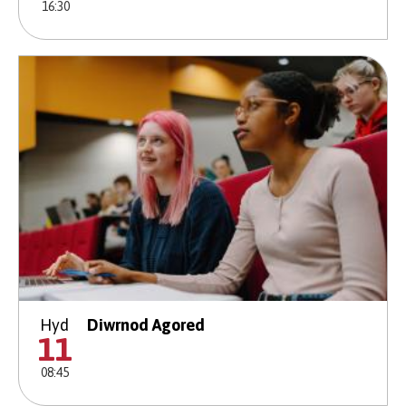
16:30
Hyd
Diwrnod Agored
11
08:45