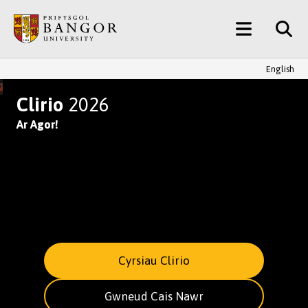
Neidio
Main
i’r
Prif
Menu
Gynnwys
English
YMUNWCH AG UN O BRIFYSGOL
Clirio
2026
Ar Agor!
Cyrsiau Clirio
Gwneud Cais Nawr