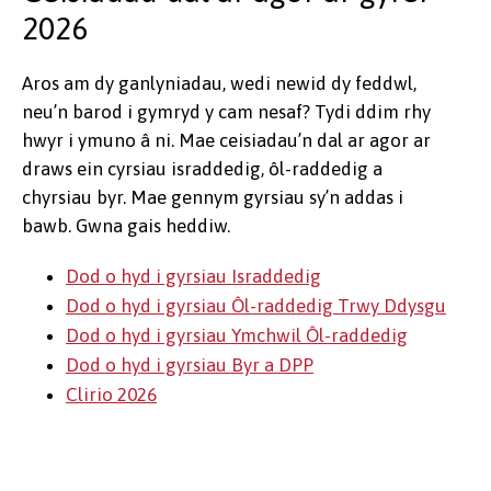
2026
Aros am dy ganlyniadau, wedi newid dy feddwl,
neu’n barod i gymryd y cam nesaf? Tydi ddim rhy
hwyr i ymuno â ni. Mae ceisiadau’n dal ar agor ar
draws ein cyrsiau israddedig, ôl-raddedig a
chyrsiau byr. Mae gennym gyrsiau sy’n addas i
bawb. Gwna gais heddiw.
Dod o hyd i gyrsiau Israddedig
Dod o hyd i gyrsiau Ôl-raddedig Trwy Ddysgu
Dod o hyd i gyrsiau Ymchwil Ôl-raddedig
Dod o hyd i gyrsiau Byr a DPP
Clirio 2026