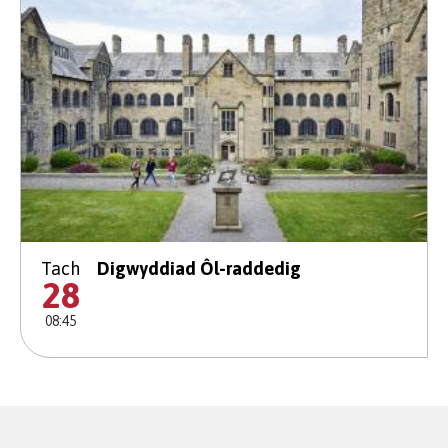
Tach
Digwyddiad Ôl-raddedig
28
08:45