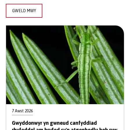
GWELD MWY
7 Awst 2026
Gwyddonwyr yn gwneud canfyddiad
rhyfeddol am bryfed sy'n atgenhedlu heb ryw