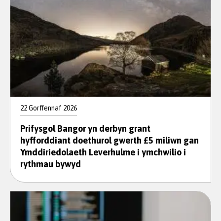
22 Gorffennaf 2026
Prifysgol Bangor yn derbyn grant
hyfforddiant doethurol gwerth £5 miliwn gan
Ymddiriedolaeth Leverhulme i ymchwilio i
rythmau bywyd