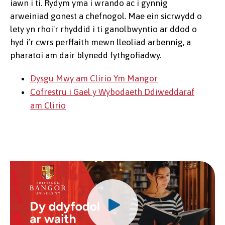
iawn i ti. Rydym yma i wrando ac i gynnig
arweiniad gonest a chefnogol. Mae ein sicrwydd o
lety yn rhoi'r rhyddid i ti ganolbwyntio ar ddod o
hyd i’r cwrs perffaith mewn lleoliad arbennig, a
pharatoi am dair blynedd fythgofiadwy.
Dysgu Mwy am Clirio Ym Mangor
Cofrestru i Gael y Wybodaeth Ddiweddaraf
am Clirio