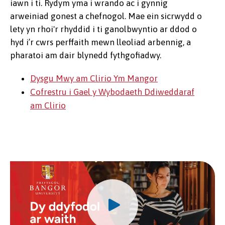
iawn i ti. Rydym yma i wrando ac i gynnig
arweiniad gonest a chefnogol. Mae ein sicrwydd o
lety yn rhoi'r rhyddid i ti ganolbwyntio ar ddod o
hyd i’r cwrs perffaith mewn lleoliad arbennig, a
pharatoi am dair blynedd fythgofiadwy.
Dysgu Mwy am Clirio Ym Mangor
Cofrestru i Gael y Wybodaeth Ddiweddaraf
am Clirio