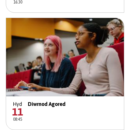
16:30
Hyd
Diwrnod Agored
11
08:45