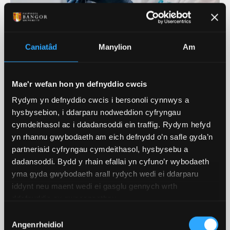
Trawsgrifiad fideo: Ymchwil ym
Caniatâd
Manylion
Am
Mhrifysgol Bangor
Mae'r wefan hon yn defnyddio cwcis
Rydym yn defnyddio cwcis i bersonoli cynnwys a
Ein Hymchwil Ar Waith
hysbysebion, i ddarparu nodweddion cyfryngau
cymdeithasol ac i ddadansoddi ein traffig. Rydym hefyd
Ein Hymchwil
yn rhannu gwybodaeth am eich defnydd o’n safle gyda’n
partneriaid cyfryngau cymdeithasol, hysbysebu a
Mae ein hymchwil arloesol yn atgyfnerthu ein
dadansoddi. Bydd y rhain efallai yn cyfuno’r wybodaeth
cwricwlwm sy'n newid yn barhaus ac yn helpu i
yma gyda gwybodaeth arall rydych wedi ei ddarparu
wella ein cyd-ddealltwriaeth o'r byd o'n cwmpas.
iddynt neu maent wedi ei gasglu gennych wrth
ddefnyddio eu gwasanaethau.
DARGANFOD MWY
Dewis
Angenrheidiol
Caniatâd