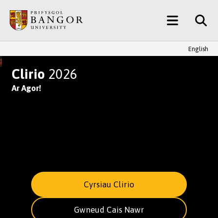
Neidio
Main
i’r
Prif
Menu
Gynnwys
English
YMUNWCH AG UN O BRIFYSGOL
Clirio
2026
Ar Agor!
Cyrsiau Clirio
Gwneud Cais Nawr