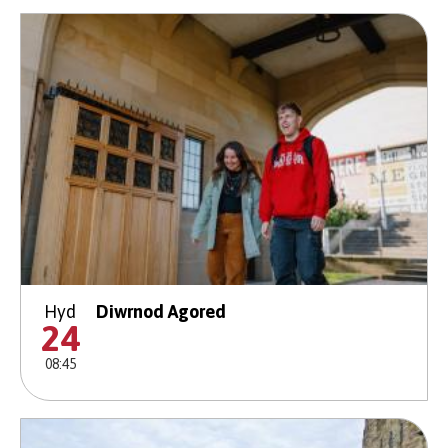
Hyd
Diwrnod Agored
24
08:45