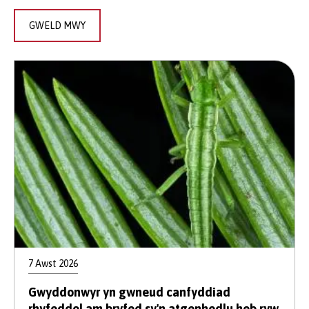
GWELD MWY
7 Awst 2026
Gwyddonwyr yn gwneud canfyddiad
rhyfeddol am bryfed sy'n atgenhedlu heb ryw