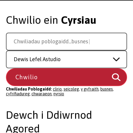
Chwilio ein
Cyrsiau
Search
Chwiliadau poblogaidd...
cyfrifiadureg
for
a
Study
course
Level
Chwiliadau Poblogaidd:
clirio
,
seicoleg
,
y gyfraith
,
busnes
,
cyfrifiadureg
,
chwaraeon
,
nyrsio
Dewch i Ddiwrnod
Agored