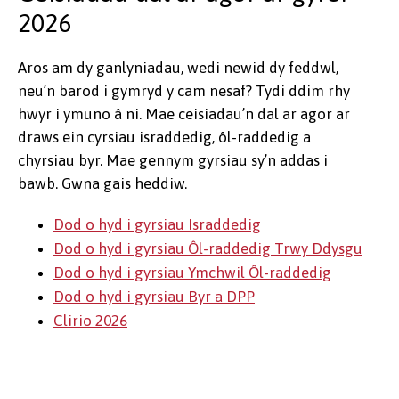
2026
Aros am dy ganlyniadau, wedi newid dy feddwl,
neu’n barod i gymryd y cam nesaf? Tydi ddim rhy
hwyr i ymuno â ni. Mae ceisiadau’n dal ar agor ar
draws ein cyrsiau israddedig, ôl-raddedig a
chyrsiau byr. Mae gennym gyrsiau sy’n addas i
bawb. Gwna gais heddiw.
Dod o hyd i gyrsiau Israddedig
Dod o hyd i gyrsiau Ôl-raddedig Trwy Ddysgu
Dod o hyd i gyrsiau Ymchwil Ôl-raddedig
Dod o hyd i gyrsiau Byr a DPP
Clirio 2026