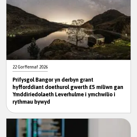
22 Gorffennaf 2026
Prifysgol Bangor yn derbyn grant
hyfforddiant doethurol gwerth £5 miliwn gan
Ymddiriedolaeth Leverhulme i ymchwilio i
rythmau bywyd