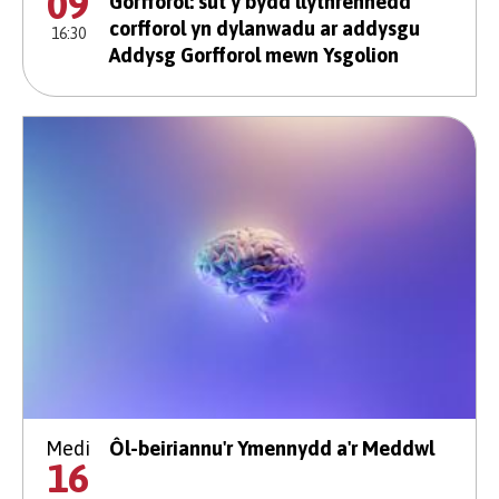
09
Gorfforol: sut y bydd llythrennedd
corfforol yn dylanwadu ar addysgu
16:30
Addysg Gorfforol mewn Ysgolion
Medi
Ôl-beiriannu'r Ymennydd a'r Meddwl
16