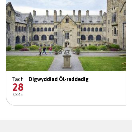
Tach
Digwyddiad Ôl-raddedig
28
08:45