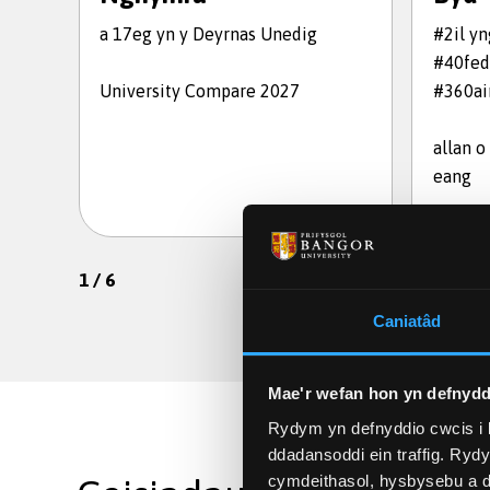
a 17eg yn y Deyrnas Unedig
#2il y
#40fed
University Compare 2027
#360ai
allan o
eang
1
/
6
Caniatâd
Mae'r wefan hon yn defnydd
Rydym yn defnyddio cwcis i 
ddadansoddi ein traffig. Ryd
cymdeithasol, hysbysebu a d