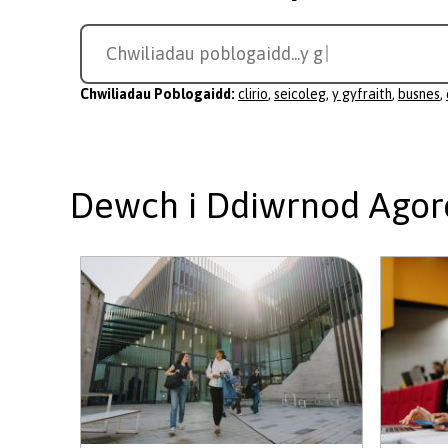
Search
Chwiliadau poblogaidd...
busnes
for
a
Chwiliadau Poblogaidd:
clirio
,
seicoleg
,
y gyfraith
,
busnes
,
course
Dewch i Ddiwrnod Agor