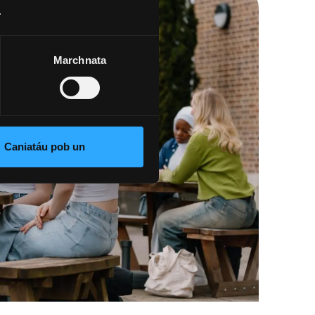
.
Marchnata
Caniatáu pob un