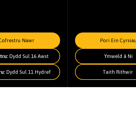
Cofrestru Nawr
Pori Ein Cyrsia
tru:
Dydd Sul 16 Awst
Ymweld â Ni
ru:
Dydd Sul 11 Hydref
Taith Rithwir