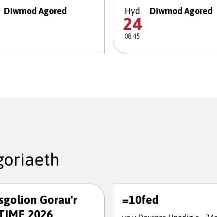
Diwrnod Agored
Hyd
Diwrnod Agored
24
08:45
oriaeth
ysgolion Gorau'r
=10fed
TIME 2026