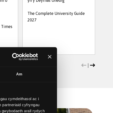
in o
yn y Deyrnas Unedig
a'r 
The Complete University Guide
2027
Prif
d Times
2026
Am
gau cymdeithasol ac i
 partneriaid cyfryngau
a gwybodaeth arall rydych