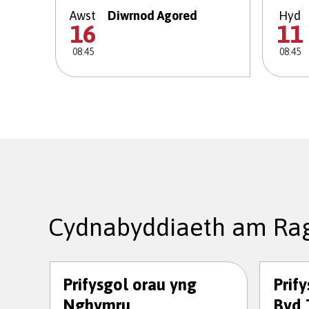
Awst
Diwrnod Agored
Hyd
16
11
08:45
08:45
Cydnabyddiaeth am Rag
Prifysgol orau yng
Prif
Nghymru
Byd 