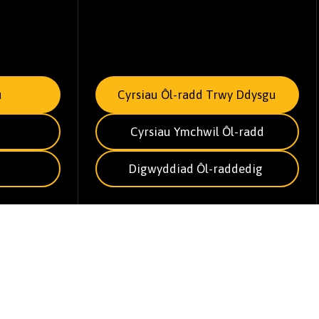
u
Cyrsiau Ôl-radd Trwy Ddysgu
Cyrsiau Ymchwil Ôl-radd
Digwyddiad Ôl-raddedig