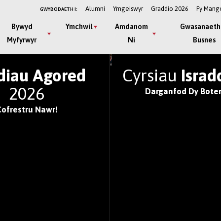
Alumni
Ymgeiswyr
Graddio 2026
Fy Mang
GWYBODAETH I:
Bywyd
Ymchwil
Amdanom
Gwasanaeth
Myfyrwyr
Ni
Busnes
IFYSGOLION GORAU'R
diau Agored
Cyrsiau
Israd
2026
Darganfod Dy Boten
Cofrestru Nawr!