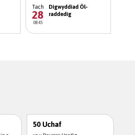
Tach
Digwyddiad Ôl-
28
raddedig
08:45
50 Uchaf
Lle
yn