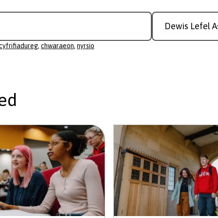
Study
Level
cyfrifiadureg
,
chwaraeon
,
nyrsio
ed