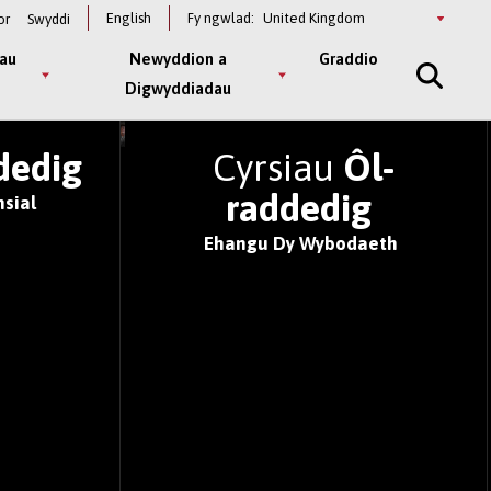
Select
English
Fy ngwlad:
or
Swyddi
a
country
au
Newyddion a
Graddio
Digwyddiadau
 BYD 2026
dedig
Cyrsiau
Ôl-
raddedig
sial
Ehangu Dy Wybodaeth