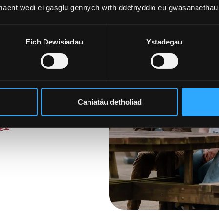
r gyfer
 maent wedi ei gasglu gennych wrth ddefnyddio eu gwasanaethau
Eich Dewisiadau
Ystadegau
neu’n barod i gymryd
ae ceisiadau’n dal ar
g a chyrsiau byr. Mae
ddiw.
Caniatáu detholiad
sgu