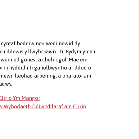
 cyntaf heddiw neu wedi newid dy
 i ddewis y llwybr iawn i ti. Rydym yma i
rweiniad gonest a chefnogol. Mae ein
oi'r rhyddid i ti ganolbwyntio ar ddod o
h mewn lleoliad arbennig, a pharatoi am
adwy.
lirio Ym Mangor
l y Wybodaeth Ddiweddaraf am Clirio