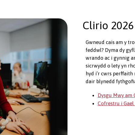
Clirio 2026
Gwneud cais am y tro
feddwl? Dyma dy gyfle
wrando ac i gynnig a
sicrwydd o lety yn rh
hyd i’r cwrs perffait
dair blynedd fythgofi
Dysgu Mwy am C
Cofrestru i Gae