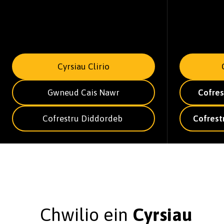
Cyrsiau Clirio
Gwneud Cais Nawr
Cofres
Cofrestru Diddordeb
Cofrest
Chwilio ein
Cyrsiau