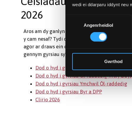
Ceisiadau dal ar agor a
wedi ei ddarparu iddynt neu
2026
Dewis
Angenrheidiol
Caniatâd
Aros am dy ganlyniadau, wedi newid dy feddwl, 
y cam nesaf? Tydi ddim rhy hwyr i ymuno â ni. M
agor ar draws ein cyrsiau israddedig, ôl-raddedi
gennym gyrsiau sy’n addas i bawb. Gwna gais he
Gwrthod
Dod o hyd i gyrsiau Israddedig
Dod o hyd i gyrsiau Ôl-raddedig Trwy Ddy
Dod o hyd i gyrsiau Ymchwil Ôl-raddedig
Dod o hyd i gyrsiau Byr a DPP
Clirio 2026