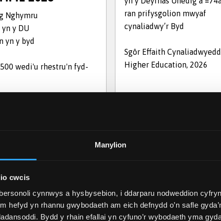
yn y Deyrnas Unedig a =74a
ran prifysgolion mwyaf
ng Nghymru
cynaliadwy’r Byd
 yn y DU
n yn y byd
Sgôr Effaith Cynaliadwyed
Higher Education, 2026
 500 wedi'u rhestru'n fyd-
Manylion
io cwcis
bersonoli cynnwys a hysbysebion, i ddarparu nodweddion cyfryn
ym hefyd yn rhannu gwybodaeth am eich defnydd o’n safle gyda’n
adansoddi. Bydd y rhain efallai yn cyfuno’r wybodaeth yma gyd