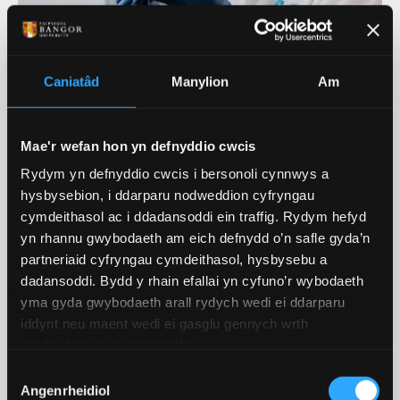
Trawsgrifiad fideo: Ymchwil ym
Caniatâd
Manylion
Am
Mhrifysgol Bangor
Mae'r wefan hon yn defnyddio cwcis
Rydym yn defnyddio cwcis i bersonoli cynnwys a
Ein Hymchwil Ar Waith
hysbysebion, i ddarparu nodweddion cyfryngau
cymdeithasol ac i ddadansoddi ein traffig. Rydym hefyd
Ein Hymchwil
yn rhannu gwybodaeth am eich defnydd o’n safle gyda’n
partneriaid cyfryngau cymdeithasol, hysbysebu a
Mae ein hymchwil arloesol yn atgyfnerthu ein
dadansoddi. Bydd y rhain efallai yn cyfuno’r wybodaeth
cwricwlwm sy'n newid yn barhaus ac yn helpu i
yma gyda gwybodaeth arall rydych wedi ei ddarparu
wella ein cyd-ddealltwriaeth o'r byd o'n cwmpas.
iddynt neu maent wedi ei gasglu gennych wrth
ddefnyddio eu gwasanaethau.
DARGANFOD MWY
Dewis
Angenrheidiol
Caniatâd