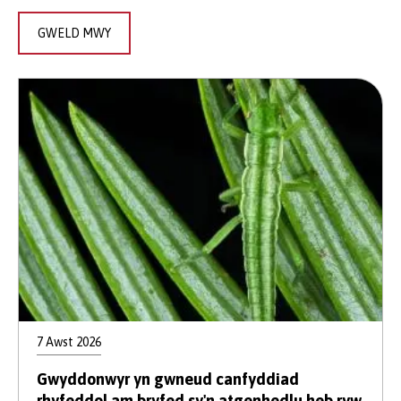
GWELD MWY
7 Awst 2026
Gwyddonwyr yn gwneud canfyddiad
rhyfeddol am bryfed sy'n atgenhedlu heb ryw