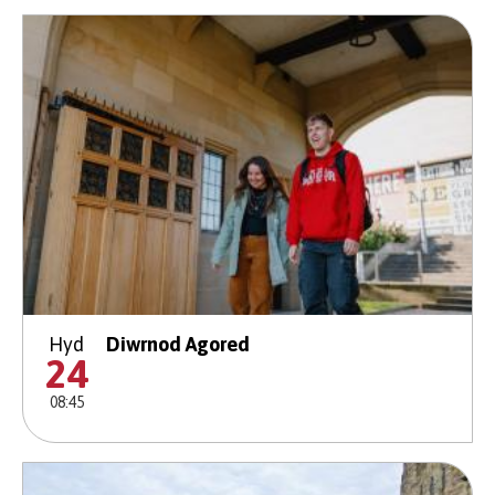
Hyd
Diwrnod Agored
24
08:45