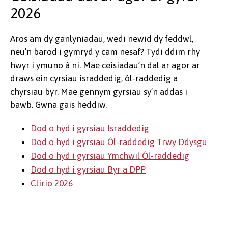
2026
Aros am dy ganlyniadau, wedi newid dy feddwl,
neu’n barod i gymryd y cam nesaf? Tydi ddim rhy
hwyr i ymuno â ni. Mae ceisiadau’n dal ar agor ar
draws ein cyrsiau israddedig, ôl-raddedig a
chyrsiau byr. Mae gennym gyrsiau sy’n addas i
bawb. Gwna gais heddiw.
Dod o hyd i gyrsiau Israddedig
Dod o hyd i gyrsiau Ôl-raddedig Trwy Ddysgu
Dod o hyd i gyrsiau Ymchwil Ôl-raddedig
Dod o hyd i gyrsiau Byr a DPP
Clirio 2026