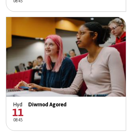
08:45
Hyd
Diwrnod Agored
11
08:45