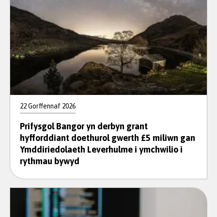
22 Gorffennaf 2026
Prifysgol Bangor yn derbyn grant
hyfforddiant doethurol gwerth £5 miliwn gan
Ymddiriedolaeth Leverhulme i ymchwilio i
rythmau bywyd