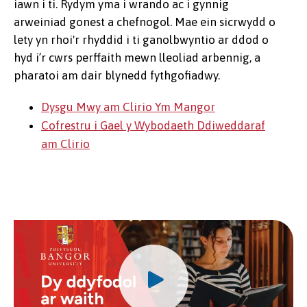
iawn i ti. Rydym yma i wrando ac i gynnig
arweiniad gonest a chefnogol. Mae ein sicrwydd o
lety yn rhoi'r rhyddid i ti ganolbwyntio ar ddod o
hyd i’r cwrs perffaith mewn lleoliad arbennig, a
pharatoi am dair blynedd fythgofiadwy.
Dysgu Mwy am Clirio Ym Mangor
Cofrestru i Gael y Wybodaeth Ddiweddaraf
am Clirio