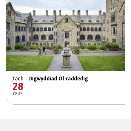
Tach
Digwyddiad Ôl-raddedig
28
08:45