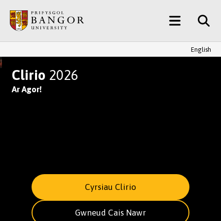
Neidio
Main
i’r
Prif
Menu
Gynnwys
English
YMUNWCH AG UN O BRIFYSGOL
Clirio
2026
Ar Agor!
Cyrsiau Clirio
Gwneud Cais Nawr