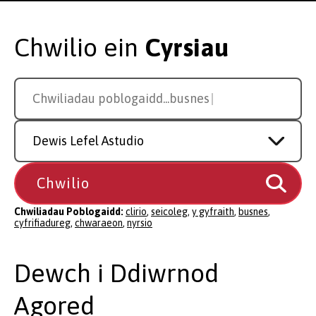
Chwilio ein
Cyrsiau
Search
Chwiliadau poblogaidd...
cyfrif
for
a
Study
course
Level
Chwiliadau Poblogaidd:
clirio
,
seicoleg
,
y gyfraith
,
busnes
,
cyfrifiadureg
,
chwaraeon
,
nyrsio
Dewch i Ddiwrnod
Agored