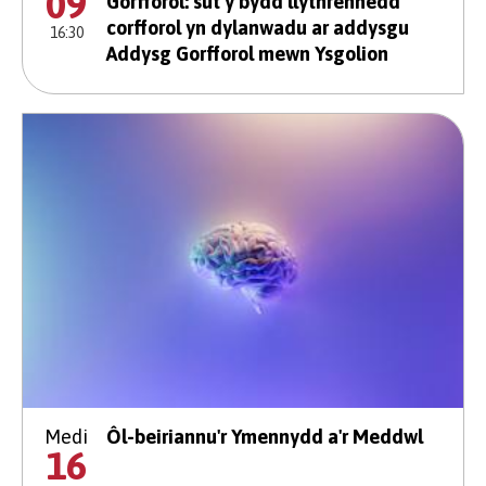
09
Gorfforol: sut y bydd llythrennedd
corfforol yn dylanwadu ar addysgu
16:30
Addysg Gorfforol mewn Ysgolion
Medi
Ôl-beiriannu'r Ymennydd a'r Meddwl
16