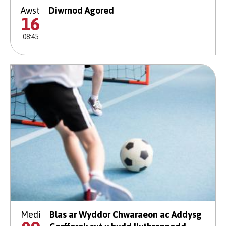
Awst
Diwrnod Agored
16
08:45
Medi
Blas ar Wyddor Chwaraeon ac Addysg