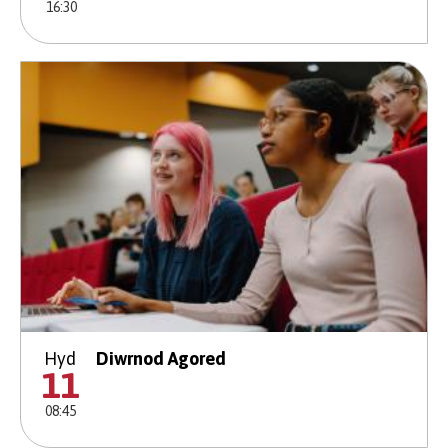
16:30
Hyd
Diwrnod Agored
11
08:45