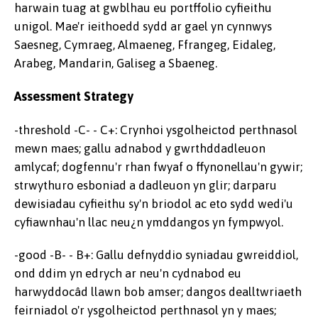
harwain tuag at gwblhau eu portffolio cyfieithu
unigol. Mae'r ieithoedd sydd ar gael yn cynnwys
Saesneg, Cymraeg, Almaeneg, Ffrangeg, Eidaleg,
Arabeg, Mandarin, Galiseg a Sbaeneg.
Assessment Strategy
-threshold -C- - C+: Crynhoi ysgolheictod perthnasol
mewn maes; gallu adnabod y gwrthddadleuon
amlycaf; dogfennu'r rhan fwyaf o ffynonellau'n gywir;
strwythuro esboniad a dadleuon yn glir; darparu
dewisiadau cyfieithu sy'n briodol ac eto sydd wedi'u
cyfiawnhau'n llac neu¿n ymddangos yn fympwyol.
-good -B- - B+: Gallu defnyddio syniadau gwreiddiol,
ond ddim yn edrych ar neu'n cydnabod eu
harwyddocâd llawn bob amser; dangos dealltwriaeth
feirniadol o'r ysgolheictod perthnasol yn y maes;