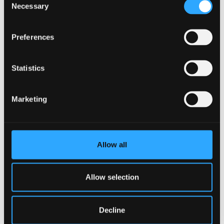
Necessary
Selection
hun gyda thiwtoriaid a chyfoedion.
Bydd myfyrwyr yn gallu dadansoddi'r berthynas
Preferences
rhwng theorïau unigol a'r testunau maent yn eu
cyfieithu.
Statistics
Cymhwyso gwybodaeth ddamcaniaethol,
ymarferol a diwylliannol i gynllunio a chwblhau
Marketing
cyfieithiadau.
Assessment method
Allow all
Logbook Or Portfolio
Assessment type
Allow selection
Summative
Decline
Description