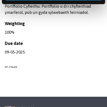
Portffolio Cyfieithu: Portffolio o dri chyfieithiad
ymarferol, pob un gyda sylwebaeth feirniadol.
Weighting
100%
Due date
09-05-2025
WT: 2756418