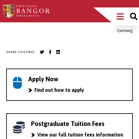
Skip
Main
to
main
Menu
content
Cymraeg
Breadcrumb
SHARE THIS PAGE:
Apply Now
Find out how to apply
Postgraduate Tuition Fees
View our full tuition fees information