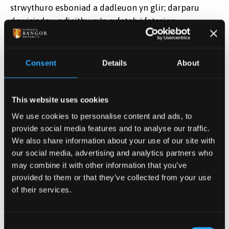
strwythuro esboniad a dadleuon yn glir; darparu
dewisiadau cyfieithu sy'n cyfateb i faterion
damcaniaethol/beirniadol perthnasol.
-excellent -A- - A*: Cyflwynir y gwaith i safon a
Consent
Details
About
fyddai'n dderbyniol i'w gyhoeddi mewn cyfnodolyn
arbenigol priodol; mae'n dangos dealltwriaeth
feirniadol o ysgolheictod perthnasol, ac yn rhoi
This website uses cookies
syniadau gwreiddiol yng nghyd-destun yr
We use cookies to personalise content and ads, to
ysgolheictod hwnnw. Mae'n rhoi dewisiadau cyfieithu
provide social media features and to analyse our traffic.
gwreiddiol a medrus sy'n rhoi sylw i faterion
We also share information about your use of our site with
damcaniaethol / beirniadol.
our social media, advertising and analytics partners who
may combine it with other information that you’ve
Learning Outcomes
provided to them or that they’ve collected from your use
of their services.
Bydd myfyrwyr yn fwy ymwybodol o'r broses
gwneud penderfyniadau gwybodus sy'n sail i
Consent
gyfieithu ac yn gallu trafod ei benderfyniadau ei