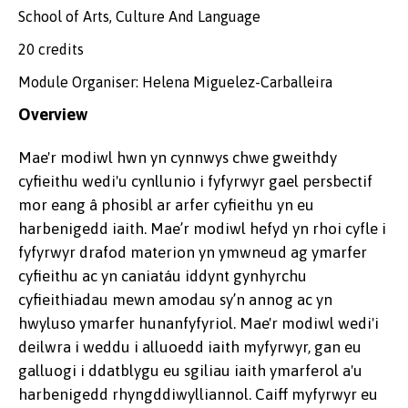
School of Arts, Culture And Language
20 credits
Module Organiser: Helena Miguelez-Carballeira
Overview
Mae'r modiwl hwn yn cynnwys chwe gweithdy
cyfieithu wedi'u cynllunio i fyfyrwyr gael persbectif
mor eang â phosibl ar arfer cyfieithu yn eu
harbenigedd iaith. Mae’r modiwl hefyd yn rhoi cyfle i
fyfyrwyr drafod materion yn ymwneud ag ymarfer
cyfieithu ac yn caniatáu iddynt gynhyrchu
cyfieithiadau mewn amodau sy’n annog ac yn
hwyluso ymarfer hunanfyfyriol. Mae'r modiwl wedi'i
deilwra i weddu i alluoedd iaith myfyrwyr, gan eu
galluogi i ddatblygu eu sgiliau iaith ymarferol a'u
harbenigedd rhyngddiwylliannol. Caiff myfyrwyr eu