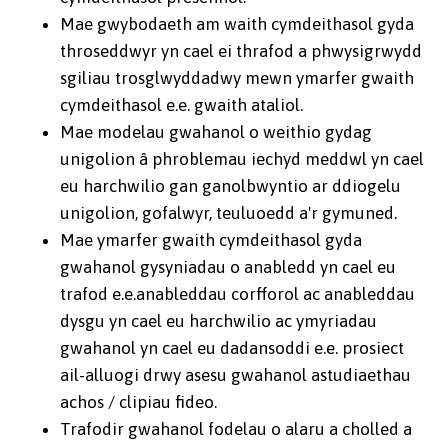
Mae gwybodaeth am waith cymdeithasol gyda
throseddwyr yn cael ei thrafod a phwysigrwydd
sgiliau trosglwyddadwy mewn ymarfer gwaith
cymdeithasol e.e. gwaith ataliol.
Mae modelau gwahanol o weithio gydag
unigolion â phroblemau iechyd meddwl yn cael
eu harchwilio gan ganolbwyntio ar ddiogelu
unigolion, gofalwyr, teuluoedd a'r gymuned.
Mae ymarfer gwaith cymdeithasol gyda
gwahanol gysyniadau o anabledd yn cael eu
trafod e.e.anableddau corfforol ac anableddau
dysgu yn cael eu harchwilio ac ymyriadau
gwahanol yn cael eu dadansoddi e.e. prosiect
ail-alluogi drwy asesu gwahanol astudiaethau
achos / clipiau fideo.
Trafodir gwahanol fodelau o alaru a cholled a