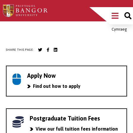
Skip
Main
to
main
Menu
content
Cymraeg
Breadcrumb
SHARE THIS PAGE:
Apply Now
Find out how to apply
Postgraduate Tuition Fees
View our full tuition fees information