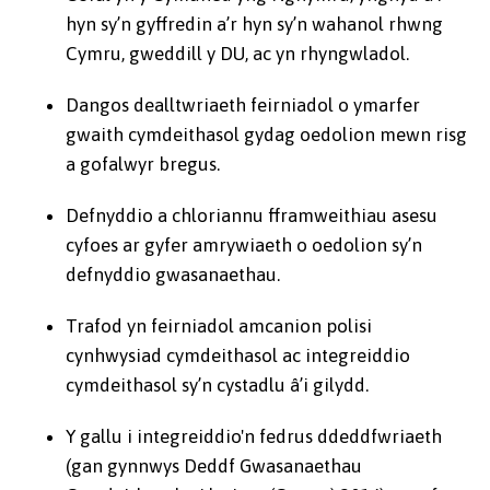
hyn sy’n gyffredin a’r hyn sy’n wahanol rhwng
Cymru, gweddill y DU, ac yn rhyngwladol.
Dangos dealltwriaeth feirniadol o ymarfer
gwaith cymdeithasol gydag oedolion mewn risg
a gofalwyr bregus.
Defnyddio a chloriannu fframweithiau asesu
cyfoes ar gyfer amrywiaeth o oedolion sy’n
defnyddio gwasanaethau.
Trafod yn feirniadol amcanion polisi
cynhwysiad cymdeithasol ac integreiddio
cymdeithasol sy’n cystadlu â’i gilydd.
Y gallu i integreiddio'n fedrus ddeddfwriaeth
(gan gynnwys Deddf Gwasanaethau