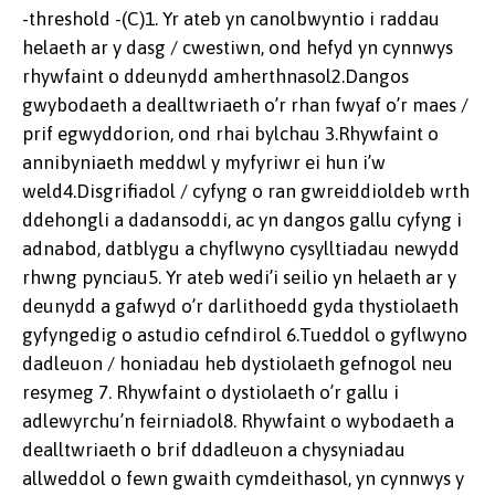
-threshold -(C)1. Yr ateb yn canolbwyntio i raddau
helaeth ar y dasg / cwestiwn, ond hefyd yn cynnwys
rhywfaint o ddeunydd amherthnasol2.Dangos
gwybodaeth a dealltwriaeth o’r rhan fwyaf o’r maes /
prif egwyddorion, ond rhai bylchau 3.Rhywfaint o
annibyniaeth meddwl y myfyriwr ei hun i’w
weld4.Disgrifiadol / cyfyng o ran gwreiddioldeb wrth
ddehongli a dadansoddi, ac yn dangos gallu cyfyng i
adnabod, datblygu a chyflwyno cysylltiadau newydd
rhwng pynciau5. Yr ateb wedi’i seilio yn helaeth ar y
deunydd a gafwyd o’r darlithoedd gyda thystiolaeth
gyfyngedig o astudio cefndirol 6.Tueddol o gyflwyno
dadleuon / honiadau heb dystiolaeth gefnogol neu
resymeg 7. Rhywfaint o dystiolaeth o’r gallu i
adlewyrchu’n feirniadol8. Rhywfaint o wybodaeth a
dealltwriaeth o brif ddadleuon a chysyniadau
allweddol o fewn gwaith cymdeithasol, yn cynnwys y