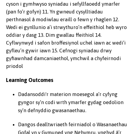
cyson i gymhwyso syniadau i sefyllfaoedd ymarfer
(pan fo’r gofyn) 11. Yn gwneud cysylltiadau
perthnasol â modiwlau eraill o fewn y rhaglen 12.
Wedi ei gynllunio a’i strwythuro’n effeithiol heb wyro
oddiar y dasg 13. Dim gwallau ffeithiol 14.
Cyflwynwyd i safon broffesiynol uchel iawn ac wedi’i
gyfleu’n gywir iawn 15. Cefnogi syniadau drwy
gyfiawnhad damcaniaethol, ymchwil a chyfeirnodi
priodol
Learning Outcomes
Dadansoddi'r materion moesegol a’r cyfyng
gyngor sy’n codi wrth ymarfer gydag oedolion
sy’n defnyddio gwasanaethau.
Dangos dealltwriaeth feirniadol o Wasanaethau
Gofal yn y Gymuned yng Nghymru, ynghyd â’r