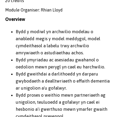
20 credits
Module Organiser: Rhian Lloyd
Overview
Bydd y modiwl yn archwilio modelau o
anabledd megis y model meddygol, model
cymdeithasol a labelu trwy archwilio
amrywiaeth o astudiaethau achos.
Bydd ymyriadau ac asesiadau gwahanol o
oedolion mewn perygl yn cael eu harchwilio.
Bydd gweithdai a darlithoedd yn darparu
gwybodaeth a dealltwriaeth o effaith dementia
ar unigolion a'u gofalwyr.
Bydd proses o weithio mewn partneriaeth ag
unigolion, teuluoedd a gofalwyr yn cael ei
hesbonio a'i gwerthuso mewn ymarfer gwaith
cymdeithasol presennol.