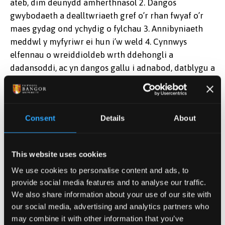
ateb, dim deunydd amherthnasol 2. Dangos
gwybodaeth a dealltwriaeth gref o’r rhan fwyaf o’r
maes gydag ond ychydig o fylchau 3. Annibyniaeth
meddwl y myfyriwr ei hun i’w weld 4. Cynnwys
elfennau o wreiddioldeb wrth ddehongli a
dadansoddi, ac yn dangos gallu i adnabod, datblygu a
chyflwyno cysylltiadau newydd rhwng pynciau 5.
Integreiddiad o ddeunydd amrywiol a pherthnasol,
gyda thystiolaeth o ddarllen ac astudio y tu hwnt i’r
Consent
Details
About
wybodaeth a gafwyd o’r darlithoedd 6. Yn cynnwys
dadleuon / honiadau sydd wedi’u cynnal a’u cyflwyno
yn rhesymegol gyda’r cysylltiad rhwng rhannau
This website uses cookies
dilynol sy’n hawdd i’w dilyn 7. Gwerthusiad
We use cookies to personalise content and ads, to
beirniadol a rhesymegol o’r deunydd 8. Gwybodaeth
provide social media features and to analyse our traffic.
a dealltwriaeth o brif ddadleuon a chysyniadau
We also share information about your use of our site with
allweddol o fewn gwaith cymdeithasol, yn cynnwys y
our social media, advertising and analytics partners who
cyd-destun polisi, deddfwriaethol ac economaidd o
may combine it with other information that you’ve
weithio yng Nghymru 9. Integreiddiad cymwys o