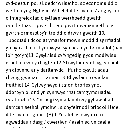
cyd-destun polisi, deddfwriaethol ac economaidd o
weithio yng Nghymru9. Lefel dderbyniol / anghyson
o integreiddiad o sylfaen werthoedd gwaith
cymdeithasol, gwerthoedd gwrth-wahaniaethol a
gwrth-ormesol sy'n treiddio drwy’r gwaith 10.
Tueddiad i ddod at ymarfer mewn modd disgrifiadol
yn hytrach na chymhwyso syniadau yn feirniadol (pan
fo’r gofyn)11. Cysylltiad cyfyngedig gyda modiwlau
eraill o fewn y rhaglen 12. Strwythur ymhlyg: yn aml
yn dibynnu ar y darllenydd i ffurfio cysylltiadau
rhwng gwahanol rannau13. Rhywfaint o wallau
ffeithiol 14. Cyflwynwyd i safon broffesiynol
dderbyniol ond yn cynnwys rhai camgymeriadau
cyfathrebu15. Cefnogi syniadau drwy gyfiawnhad
damcaniaethol, ymchwil a chyfeirnodi priodol i lefel
dderbyniol -good -(B) 1. Yn ateb y mwyafrif o
agweddau’r dasg / cwestiwn / aseiniad yn cael ei