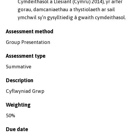
Cymdeithasol a Llesiant (Cymru) 2014), yr arfer
gorau, damcaniaethau a thystiolaeth ar sail
ymchwil sy’n gysylltiedig â gwaith cymdeithasol.
Assessment method
Group Presentation
Assessment type
Summative
Description
Cyflwyniad Grwp
Weighting
50%
Due date