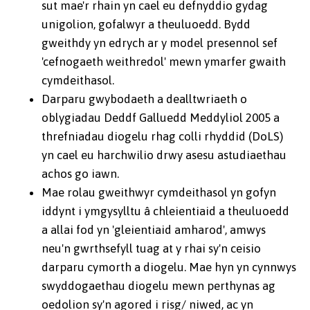
sut mae'r rhain yn cael eu defnyddio gydag
unigolion, gofalwyr a theuluoedd. Bydd
gweithdy yn edrych ar y model presennol sef
'cefnogaeth weithredol' mewn ymarfer gwaith
cymdeithasol.
Darparu gwybodaeth a dealltwriaeth o
oblygiadau Deddf Galluedd Meddyliol 2005 a
threfniadau diogelu rhag colli rhyddid (DoLS)
yn cael eu harchwilio drwy asesu astudiaethau
achos go iawn.
Mae rolau gweithwyr cymdeithasol yn gofyn
iddynt i ymgysylltu â chleientiaid a theuluoedd
a allai fod yn 'gleientiaid amharod', amwys
neu'n gwrthsefyll tuag at y rhai sy'n ceisio
darparu cymorth a diogelu. Mae hyn yn cynnwys
swyddogaethau diogelu mewn perthynas ag
oedolion sy'n agored i risg/ niwed, ac yn