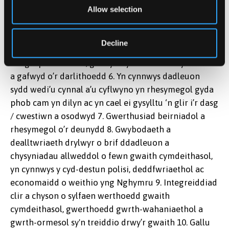
dadansoddi, ac yn dangos gallu clir i adnabod,
Allow selection
datblygu a chyflwyno cysylltiadau newydd rhwng
pynciau 5. Integreiddiad trylwyr a mewnwelediad
Decline
llawn deallusrwydd o ddeunydd sydd o amrywiaeth
eang a pherthnasol, gan fynd y tu hwnt i’r wybodaeth
a gafwyd o’r darlithoedd 6. Yn cynnwys dadleuon
sydd wedi’u cynnal a’u cyflwyno yn rhesymegol gyda
phob cam yn dilyn ac yn cael ei gysylltu ‘n glir i’r dasg
/ cwestiwn a osodwyd 7. Gwerthusiad beirniadol a
rhesymegol o’r deunydd 8. Gwybodaeth a
dealltwriaeth drylwyr o brif ddadleuon a
chysyniadau allweddol o fewn gwaith cymdeithasol,
yn cynnwys y cyd-destun polisi, deddfwriaethol ac
economaidd o weithio yng Nghymru 9. Integreiddiad
clir a chyson o sylfaen werthoedd gwaith
cymdeithasol, gwerthoedd gwrth-wahaniaethol a
gwrth-ormesol sy'n treiddio drwy’r gwaith 10. Gallu