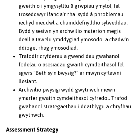
gweithio i ymgysylltu â grwpiau ymylol, fel
troseddwyr ifanc a'r rhai sydd â phroblemau
iechyd meddwl a chamddefnyddio sylweddau.
Bydd y sesiwn yn archwilio materion megis
deall a tawelu ymddygiad ymosodol a chadw'n
ddiogel rhag ymosodiad.
Trafodir cryfderau a gwendidau gwahanol
fodelau o asesiadau gwaith cymdeithasol fel
sgwrs "Beth sy'n bwysig?" er mwyn cyflawni
llesiant.
Archwilio pwysigrwydd gwytnwch mewn
ymarfer gwaith cymdeithasol cyfredol. Trafod
gwahanol strategaethau i ddatblygu a chryfhau
gwytnwch.
Assessment Strategy