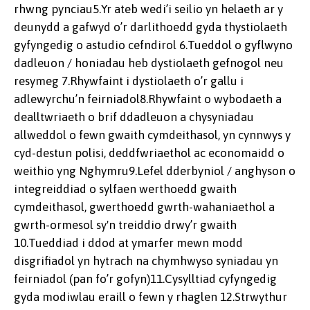
rhwng pynciau5.Yr ateb wedi’i seilio yn helaeth ar y
deunydd a gafwyd o’r darlithoedd gyda thystiolaeth
gyfyngedig o astudio cefndirol 6.Tueddol o gyflwyno
dadleuon / honiadau heb dystiolaeth gefnogol neu
resymeg 7.Rhywfaint i dystiolaeth o’r gallu i
adlewyrchu’n feirniadol8.Rhywfaint o wybodaeth a
dealltwriaeth o brif ddadleuon a chysyniadau
allweddol o fewn gwaith cymdeithasol, yn cynnwys y
cyd-destun polisi, deddfwriaethol ac economaidd o
weithio yng Nghymru9.Lefel dderbyniol / anghyson o
integreiddiad o sylfaen werthoedd gwaith
cymdeithasol, gwerthoedd gwrth-wahaniaethol a
gwrth-ormesol sy'n treiddio drwy’r gwaith
10.Tueddiad i ddod at ymarfer mewn modd
disgrifiadol yn hytrach na chymhwyso syniadau yn
feirniadol (pan fo’r gofyn)11.Cysylltiad cyfyngedig
gyda modiwlau eraill o fewn y rhaglen 12.Strwythur