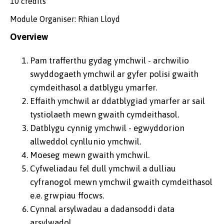
10 credits
Module Organiser: Rhian Lloyd
Overview
Pam trafferthu gydag ymchwil - archwilio
swyddogaeth ymchwil ar gyfer polisi gwaith
cymdeithasol a datblygu ymarfer.
Effaith ymchwil ar ddatblygiad ymarfer ar sail
tystiolaeth mewn gwaith cymdeithasol.
Datblygu cynnig ymchwil - egwyddorion
allweddol cynllunio ymchwil.
Moeseg mewn gwaith ymchwil.
Cyfweliadau fel dull ymchwil a dulliau
cyfranogol mewn ymchwil gwaith cymdeithasol
e.e. grwpiau ffocws.
Cynnal arsylwadau a dadansoddi data
arsylwadol.