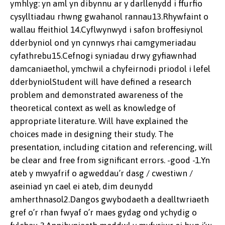
ymhlyg: yn aml yn dibynnu ar y darllenydd i ffurfio
cysylltiadau rhwng gwahanol rannau13.Rhywfaint o
wallau ffeithiol 14.Cyflwynwyd i safon broffesiynol
dderbyniol ond yn cynnwys rhai camgymeriadau
cyfathrebu15.Cefnogi syniadau drwy gyfiawnhad
damcaniaethol, ymchwil a chyfeirnodi priodol i lefel
dderbyniolStudent will have defined a research
problem and demonstrated awareness of the
theoretical context as well as knowledge of
appropriate literature. Will have explained the
choices made in designing their study. The
presentation, including citation and referencing, will
be clear and free from significant errors. -good -1.Yn
ateb y mwyafrif o agweddau’r dasg / cwestiwn /
aseiniad yn cael ei ateb, dim deunydd
amherthnasol2.Dangos gwybodaeth a dealltwriaeth
gref o’r rhan fwyaf o’r maes gydag ond ychydig o