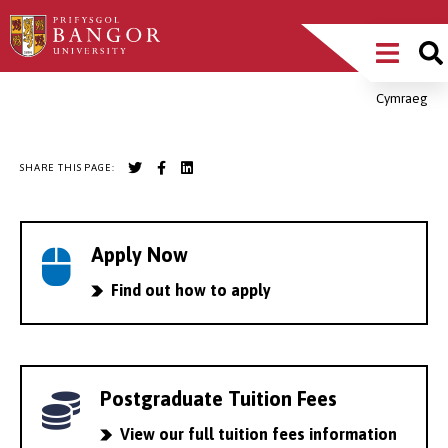
Skip
Main
to
main
Menu
content
Cymraeg
Breadcrumb
SHARE THIS PAGE:
Apply Now
Find out how to apply
Postgraduate Tuition Fees
View our full tuition fees information