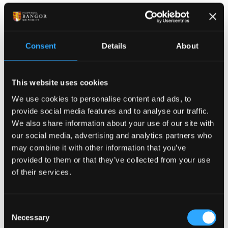
amherthnasol2.Tystiolaeth gref o wybodaeth fanwl a
dealltwriaeth drwyadl o'r maes3.Annibyniaeth
meddwl y myfyriwr ei hun yn gwbl amlwg drwyddo
Consent
Details
About
draw4.Cynnwys elfennau arwyddocaol o
wreiddioldeb wrth ddehongli a dadansoddi, ac yn
dangos gallu clir i adnabod, datblygu a chyflwyno
This website uses cookies
cysylltiadau newydd rhwng pynciau5.Integreiddiad
We use cookies to personalise content and ads, to
trylwyr a mewnwelediad llawn deallusrwydd o
provide social media features and to analyse our traffic.
ddeunydd sydd o amrywiaeth eang a pherthnasol,
We also share information about your use of our site with
gan fynd y tu hwnt i’r wybodaeth a gafwyd o’r
our social media, advertising and analytics partners who
darlithoedd 6.Yn cynnwys dadleuon sydd wedi’u
may combine it with other information that you’ve
cynnal a’u cyflwyno yn rhesymegol gyda phob cam yn
provided to them or that they’ve collected from your use
dilyn ac yn cael ei gysylltu ‘n glir i’r dasg / cwestiwn a
of their services.
osodwyd 7.Gwerthusiad beirniadol a rhesymegol o’r
deunydd8.Gwybodaeth a dealltwriaeth drylwyr o brif
ddadleuon a chysyniadau allweddol o fewn gwaith
Consent
Necessary
cymdeithasol, yn cynnwys y cyd-destun polisi,
Selection