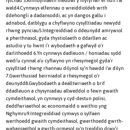
fylchau 3.Annibyniaeth meddwl y myfyriwr ei hun i’w
weld4.Cynnwys elfennau o wreiddioldeb wrth
ddehongli a dadansoddi, ac yn dangos gallu i
adnabod, datblygu a chyflwyno cysylltiadau newydd
rhwng pynciau5.Integreiddiad o ddeunydd amrywiol
a pherthnasol, gyda thystiolaeth o ddarllen ac
astudio y tu hwnt i’r wybodaeth a gafwyd o’r
darlithoedd 6.Yn cynnwys dadleuon / honiadau sydd
wedi’u cynnal a’u cyflwyno yn rhesymegol gyda’r
cysylltiad rhwng rhannau dilynol sy’n hawdd i’w dilyn
7.Gwerthusiad beirniadol a rhesymegol o’r
deunydd8.Gwybodaeth a dealltwriaeth o brif
ddadleuon a chysyniadau allweddol o fewn gwaith
cymdeithasol, yn cynnwys y cyd-destun polisi,
deddfwriaethol ac economaidd o weithio yng
Nghymru9.Integreiddiad cymwys o sylfaen
werthoedd gwaith cymdeithasol, gwerthoedd gwrth-
wahaniaethol a gwrth-ormesol sy'n treiddio drwy’r