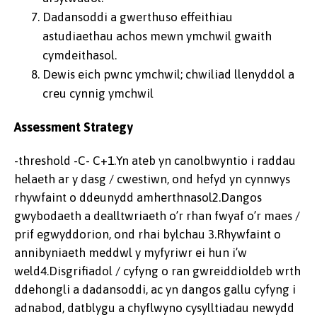
Dadansoddi a gwerthuso effeithiau
astudiaethau achos mewn ymchwil gwaith
cymdeithasol.
Dewis eich pwnc ymchwil; chwiliad llenyddol a
creu cynnig ymchwil
Assessment Strategy
-threshold -C- C+1.Yn ateb yn canolbwyntio i raddau
helaeth ar y dasg / cwestiwn, ond hefyd yn cynnwys
rhywfaint o ddeunydd amherthnasol2.Dangos
gwybodaeth a dealltwriaeth o’r rhan fwyaf o’r maes /
prif egwyddorion, ond rhai bylchau 3.Rhywfaint o
annibyniaeth meddwl y myfyriwr ei hun i’w
weld4.Disgrifiadol / cyfyng o ran gwreiddioldeb wrth
ddehongli a dadansoddi, ac yn dangos gallu cyfyng i
adnabod, datblygu a chyflwyno cysylltiadau newydd