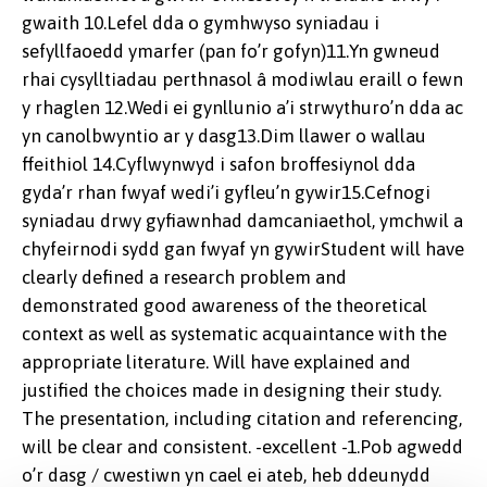
gwaith 10.Lefel dda o gymhwyso syniadau i
sefyllfaoedd ymarfer (pan fo’r gofyn)11.Yn gwneud
rhai cysylltiadau perthnasol â modiwlau eraill o fewn
y rhaglen 12.Wedi ei gynllunio a’i strwythuro’n dda ac
yn canolbwyntio ar y dasg13.Dim llawer o wallau
ffeithiol 14.Cyflwynwyd i safon broffesiynol dda
gyda’r rhan fwyaf wedi’i gyfleu’n gywir15.Cefnogi
syniadau drwy gyfiawnhad damcaniaethol, ymchwil a
chyfeirnodi sydd gan fwyaf yn gywirStudent will have
clearly defined a research problem and
demonstrated good awareness of the theoretical
context as well as systematic acquaintance with the
appropriate literature. Will have explained and
justified the choices made in designing their study.
The presentation, including citation and referencing,
will be clear and consistent. -excellent -1.Pob agwedd
o’r dasg / cwestiwn yn cael ei ateb, heb ddeunydd