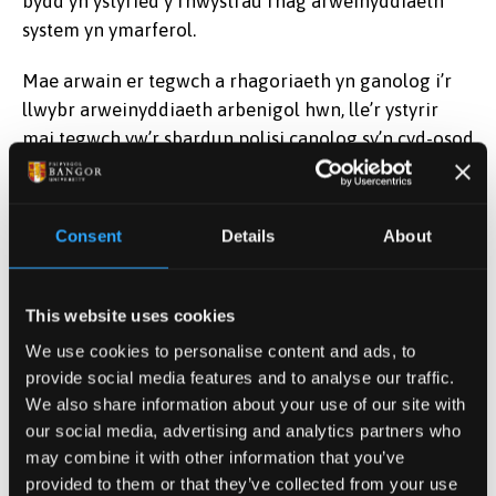
bydd yn ystyried y rhwystrau rhag arweinyddiaeth
system yn ymarferol.
Mae arwain er tegwch a rhagoriaeth yn ganolog i’r
llwybr arweinyddiaeth arbenigol hwn, lle’r ystyrir
mai tegwch yw’r sbardun polisi canolog sy’n cyd-osod
ac yn clymu’r holl bolisïau addysg eraill yng
Nghymru. Yn rhy aml o lawer, ystyrir mai mater
ychwanegol yw tegwch, prosiect neu is-set o
Consent
Details
About
flaenoriaethau polisi sy’n delio ar wahân â hil,
rhywedd, rhywioldeb ac ati. Mae cyd-osod polisïau yn
hanfodol er mwyn i’r tegwch fod yn fwy na dyhead
This website uses cookies
neu ôl-ystyriaeth. Fel y dengys systemau addysg uchel
We use cookies to personalise content and ads, to
eu perfformiad, rhagflaenydd rhagoriaeth yw
provide social media features and to analyse our traffic.
tegwch, nid ei sgil-gynnyrch. Felly, mae angen i’r holl
We also share information about your use of our site with
arweinwyr o fewn, rhwng ac ar draws y system
our social media, advertising and analytics partners who
gyfuno’u harfer o gwmpas tegwch a rhagoriaeth a
may combine it with other information that you’ve
bydd y llwybr hwn yn canolbwyntio ar y sgiliau a’r
provided to them or that they’ve collected from your use