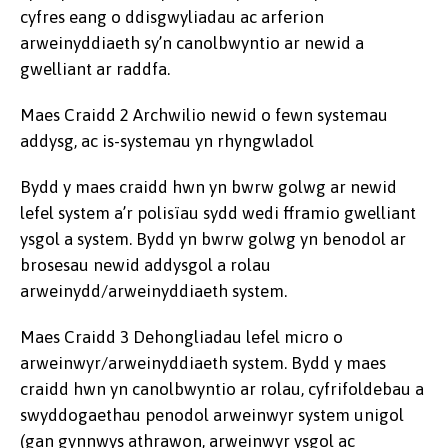
cyfres eang o ddisgwyliadau ac arferion
arweinyddiaeth sy’n canolbwyntio ar newid a
gwelliant ar raddfa.
Maes Craidd 2 Archwilio newid o fewn systemau
addysg, ac is-systemau yn rhyngwladol
Bydd y maes craidd hwn yn bwrw golwg ar newid
lefel system a’r polisïau sydd wedi fframio gwelliant
ysgol a system. Bydd yn bwrw golwg yn benodol ar
brosesau newid addysgol a rolau
arweinydd/arweinyddiaeth system.
Maes Craidd 3 Dehongliadau lefel micro o
arweinwyr/arweinyddiaeth system. Bydd y maes
craidd hwn yn canolbwyntio ar rolau, cyfrifoldebau a
swyddogaethau penodol arweinwyr system unigol
(gan gynnwys athrawon, arweinwyr ysgol ac