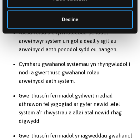
Arfarnu’n feirniadol sut mae prosesau ac
arferion arweinyddiaeth system yn cael eu rhoi
ar waith.
Decline
Asesu rolau a chyfrifoldebau penodol
arweinwyr system unigol a deall y sgiliau
arweinyddiaeth penodol sydd eu hangen.
Cymharu gwahanol systemau yn rhyngwladol i
nodi a gwerthuso gwahanol rolau
arweinyddiaeth system.
Gwerthuso’n feirniadol gydweithrediad
athrawon fel ysgogiad ar gyfer newid lefel
system a’r rhwystrau a allai atal newid rhag
digwydd.
Gwerthuso’n feirniadol ymagweddau gwahanol