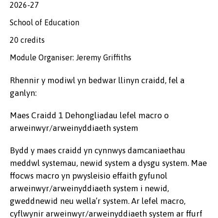
2026-27
School of Education
20 credits
Module Organiser: Jeremy Griffiths
Rhennir y modiwl yn bedwar llinyn craidd, fel a
ganlyn:
Maes Craidd 1 Dehongliadau lefel macro o
arweinwyr/arweinyddiaeth system
Bydd y maes craidd yn cynnwys damcaniaethau
meddwl systemau, newid system a dysgu system. Mae
ffocws macro yn pwysleisio effaith gyfunol
arweinwyr/arweinyddiaeth system i newid,
gweddnewid neu wella’r system. Ar lefel macro,
cyflwynir arweinwyr/arweinyddiaeth system ar ffurf