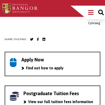
Skip
Main
to
main
Menu
content
Cymraeg
Breadcrumb
SHARE THIS PAGE:
Apply Now
Find out how to apply
Postgraduate Tuition Fees
View our full tuition fees information