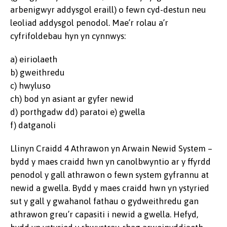
arbenigwyr addysgol eraill) o fewn cyd-destun neu
leoliad addysgol penodol. Mae’r rolau a’r
cyfrifoldebau hyn yn cynnwys:
a) eiriolaeth
b) gweithredu
c) hwyluso
ch) bod yn asiant ar gyfer newid
d) porthgadw dd) paratoi e) gwella
f) datganoli
Llinyn Craidd 4 Athrawon yn Arwain Newid System –
bydd y maes craidd hwn yn canolbwyntio ar y ffyrdd
penodol y gall athrawon o fewn system gyfrannu at
newid a gwella. Bydd y maes craidd hwn yn ystyried
sut y gall y gwahanol fathau o gydweithredu gan
athrawon greu’r capasiti i newid a gwella. Hefyd,