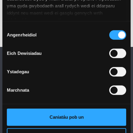
Dyddiad Cyhoeddi
yma gyda gwybodaeth arall rydych wedi ei ddarparu
Rhag 18, 2025
iddynt neu maent wedi ei gasglu gennych wrth
ddefnyddio eu gwasanaethau.
Dewis
Angenrheidiol
Caniatâd
Eich Dewisiadau
Ystadegau
DILYNWCH NI
Marchnata
Caniatáu pob un