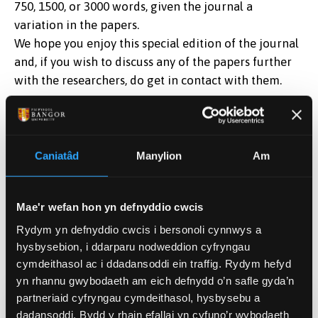
750, 1500, or 3000 words, given the journal a
variation in the papers.
We hope you enjoy this special edition of the journal
and, if you wish to discuss any of the papers further
with the researchers, do get in contact with them.
With thanks,
Maddie Burgess, Alicia Edwards, Ieuan Edwards and
Caniatâd
Manylion
Am
Theo Seddon
Bangor University 1884 Journal: CAHSS Conference
Special Edition Editors
Mae'r wefan hon yn defnyddio cwcis
Rydym yn defnyddio cwcis i bersonoli cynnwys a
BANGOR UNIVERSITY 1884 JOURNAL: CAHSS
hysbysebion, i ddarparu nodweddion cyfryngau
CONFERENCE SPECIAL EDITION
cymdeithasol ac i ddadansoddi ein traffig. Rydym hefyd
yn rhannu gwybodaeth am eich defnydd o’n safle gyda’n
partneriaid cyfryngau cymdeithasol, hysbysebu a
dadansoddi. Bydd y rhain efallai yn cyfuno’r wybodaeth