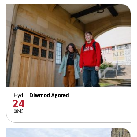
Hyd
Diwrnod Agored
24
08:45