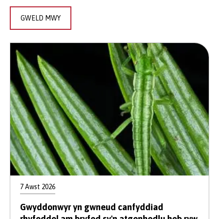
GWELD MWY
7 Awst 2026
Gwyddonwyr yn gwneud canfyddiad
rhyfeddol am bryfed sy'n atgenhedlu heb ryw