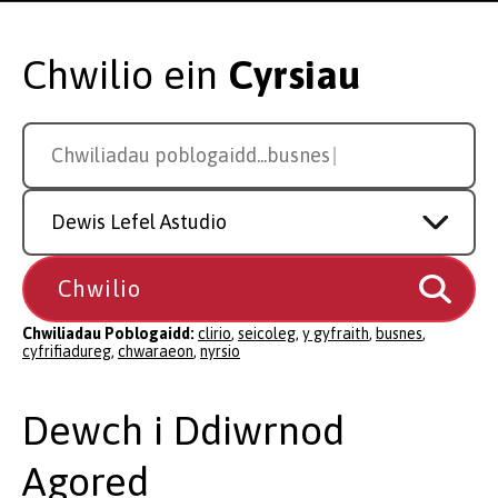
Chwilio ein
Cyrsiau
Search
Chwiliadau poblogaidd...
cyfrifi
for
a
Study
course
Level
Chwiliadau Poblogaidd:
clirio
,
seicoleg
,
y gyfraith
,
busnes
,
cyfrifiadureg
,
chwaraeon
,
nyrsio
Dewch i Ddiwrnod
Agored