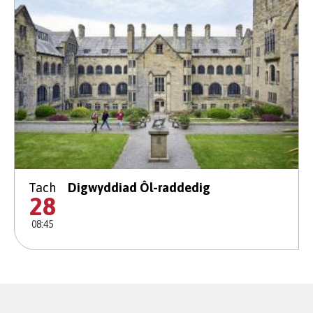
Tach
Digwyddiad Ôl-raddedig
28
08:45