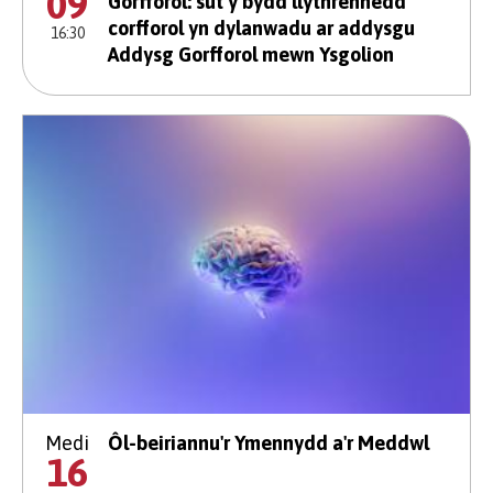
09
Gorfforol: sut y bydd llythrennedd
corfforol yn dylanwadu ar addysgu
16:30
Addysg Gorfforol mewn Ysgolion
Medi
Ôl-beiriannu'r Ymennydd a'r Meddwl
16