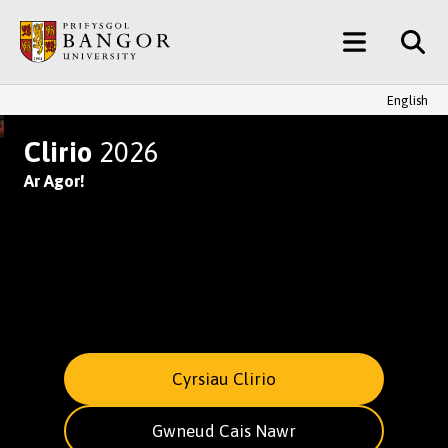
Neidio
Main
i’r
Prif
Menu
Gynnwys
English
YMUNWCH AG UN O BRIFYSGOL
Clirio
2026
Ar Agor!
Cyrsiau Clirio
Gwneud Cais Nawr