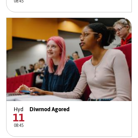
08:45
Hyd
Diwrnod Agored
11
08:45