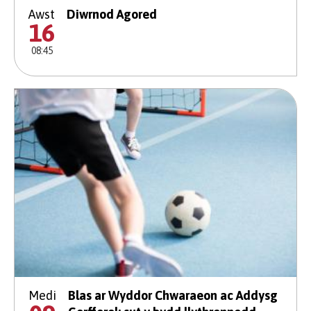
Awst
Diwrnod Agored
16
08:45
Medi
Blas ar Wyddor Chwaraeon ac Addysg