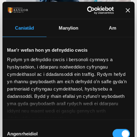
Trawsgrifiad fideo: Ymchwil ym
Caniatâd
Manylion
Am
Mhrifysgol Bangor
Mae'r wefan hon yn defnyddio cwcis
Rydym yn defnyddio cwcis i bersonoli cynnwys a
Ein Hymchwil Ar Waith
hysbysebion, i ddarparu nodweddion cyfryngau
cymdeithasol ac i ddadansoddi ein traffig. Rydym hefyd
Ein Hymchwil
yn rhannu gwybodaeth am eich defnydd o’n safle gyda’n
partneriaid cyfryngau cymdeithasol, hysbysebu a
Mae ein hymchwil arloesol yn atgyfnerthu ein
dadansoddi. Bydd y rhain efallai yn cyfuno’r wybodaeth
cwricwlwm sy'n newid yn barhaus ac yn helpu i
yma gyda gwybodaeth arall rydych wedi ei ddarparu
wella ein cyd-ddealltwriaeth o'r byd o'n cwmpas.
iddynt neu maent wedi ei gasglu gennych wrth
ddefnyddio eu gwasanaethau.
DARGANFOD MWY
Dewis
Angenrheidiol
Caniatâd