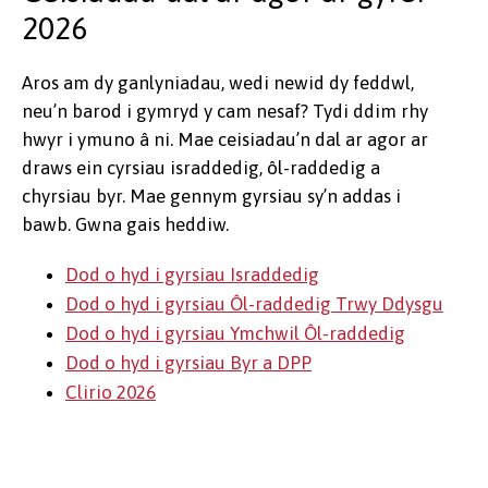
2026
Aros am dy ganlyniadau, wedi newid dy feddwl,
neu’n barod i gymryd y cam nesaf? Tydi ddim rhy
hwyr i ymuno â ni. Mae ceisiadau’n dal ar agor ar
draws ein cyrsiau israddedig, ôl-raddedig a
chyrsiau byr. Mae gennym gyrsiau sy’n addas i
bawb. Gwna gais heddiw.
Dod o hyd i gyrsiau Israddedig
Dod o hyd i gyrsiau Ôl-raddedig Trwy Ddysgu
Dod o hyd i gyrsiau Ymchwil Ôl-raddedig
Dod o hyd i gyrsiau Byr a DPP
Clirio 2026