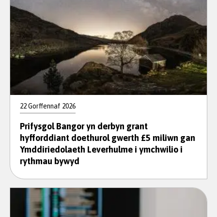
22 Gorffennaf 2026
Prifysgol Bangor yn derbyn grant
hyfforddiant doethurol gwerth £5 miliwn gan
Ymddiriedolaeth Leverhulme i ymchwilio i
rythmau bywyd