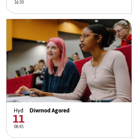
16:30
Hyd
Diwrnod Agored
11
08:45