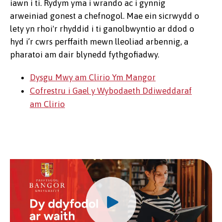
iawn i ti. Rydym yma i wrando ac i gynnig
arweiniad gonest a chefnogol. Mae ein sicrwydd o
lety yn rhoi'r rhyddid i ti ganolbwyntio ar ddod o
hyd i’r cwrs perffaith mewn lleoliad arbennig, a
pharatoi am dair blynedd fythgofiadwy.
Dysgu Mwy am Clirio Ym Mangor
Cofrestru i Gael y Wybodaeth Ddiweddaraf
am Clirio