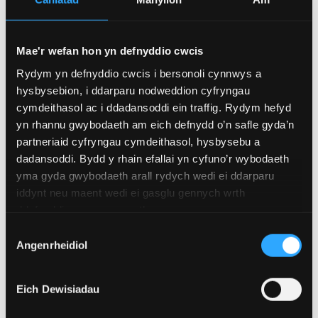
ffoniwch 0871 200 22 33.
Mae gwasaneth bws
TrawsCymru
yn rhedeg yn
Mae'r wefan hon yn defnyddio cwcis
ddyddiol rhwng Bangor â De a Gorllewin Cymru,
Rydym yn defnyddio cwcis i bersonoli cynnwys a
Wrecsam a’r Bermo.
hysbysebion, i ddarparu nodweddion cyfryngau
cymdeithasol ac i ddadansoddi ein traffig. Rydym hefyd
Maes Awyr Ynys Môn
yn rhannu gwybodaeth am eich defnydd o’n safle gyda’n
partneriaid cyfryngau cymdeithasol, hysbysebu a
Mae gan Maes Awyr Ynys Môn hedfaniadau rhwng
dadansoddi. Bydd y rhain efallai yn cyfuno’r wybodaeth
Maes Awyr Caerdydd ac Ynys Môn. Ewch i’r
wefan
am
yma gyda gwybodaeth arall rydych wedi ei ddarparu
fwy o fanylion.
iddynt neu maent wedi ei gasglu gennych wrth
ddefnyddio eu gwasanaethau.
Dewis
Bangor a'r ardal
Angenrheidiol
Caniatâd
Eich Dewisiadau