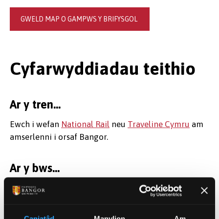
GWELD MAP O GAMPWS Y BRIFYSGOL
Cyfarwyddiadau teithio
Ar y tren...
Ewch i wefan
National Rail
neu
Traveline Cymru
am
amserlenni i orsaf Bangor.
Ar y bws...
Mae nifer o wasanaethau yn rhedeg yn gyson i
Fangor. Os ydych am deithio ar y bws, ewch i
wefan
Traveline Cymru
i gynllunio'ch taith neu
Caniatâd
Manylion
Am