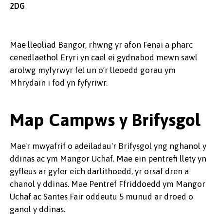
2DG
Mae lleoliad Bangor, rhwng yr afon Fenai a pharc
cenedlaethol Eryri yn cael ei gydnabod mewn sawl
arolwg myfyrwyr fel un o’r lleoedd gorau ym
Mhrydain i fod yn fyfyriwr.
Map Campws y Brifysgol
Mae'r mwyafrif o adeiladau'r Brifysgol yng nghanol y
ddinas ac ym Mangor Uchaf. Mae ein pentrefi llety yn
gyfleus ar gyfer eich darlithoedd, yr orsaf dren a
chanol y ddinas. Mae Pentref Ffriddoedd ym Mangor
Uchaf ac Santes Fair oddeutu 5 munud ar droed o
ganol y ddinas.