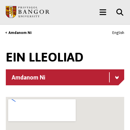
Neidio
Main
i’r
Prif
Menu
Gynnwys
Amdanom Ni
English
Breadcrumb
EIN LLEOLIAD
Amdanom Ni