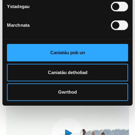
Ystadegau
Marchnata
Caniatáu pob un
1
/
6
Caniatáu detholiad
Fideo - Ein Lleoliad
Gwrthod