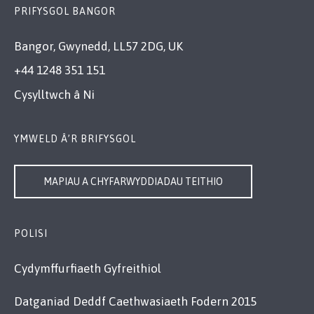
PRIFYSGOL BANGOR
Bangor, Gwynedd, LL57 2DG, UK
+44 1248 351 151
Cysylltwch â Ni
YMWELD Â’R BRIFYSGOL
MAPIAU A CHYFARWYDDIADAU TEITHIO
POLISI
Cydymffurfiaeth Gyfreithiol
Datganiad Deddf Caethwasiaeth Fodern 2015