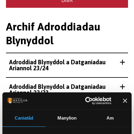
LAWR
Archif Adroddiadau
Blynyddol
Adroddiad Blynyddol a Datganiadau
Ariannol 23/24
Adroddiad Blynyddol a Datganiadau
Ariannol 22/23
Adroddiad Blynyddol a Datganiadau
Ariannol 21/22
Caniatâd
Manylion
Am