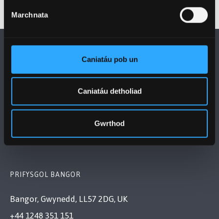
Marchnata
Caniatáu pob un
Caniatáu detholiad
DILYNWCH NI
Gwrthod
PRIFYSGOL BANGOR
Bangor, Gwynedd, LL57 2DG, UK
+44 1248 351 151