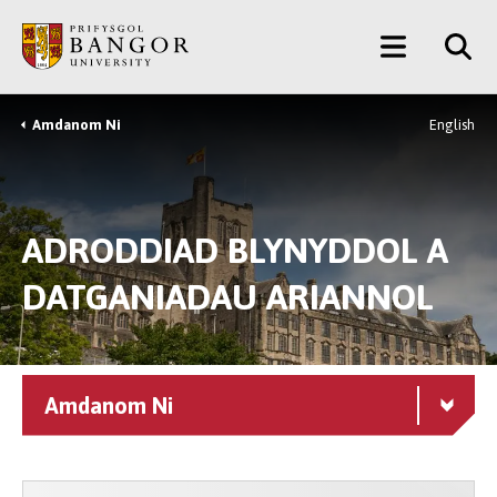
Neidio
Main
i’r
Prif
Menu
Gynnwys
Amdanom Ni
English
Breadcrumb
ADRODDIAD BLYNYDDOL A
DATGANIADAU ARIANNOL
Amdanom Ni