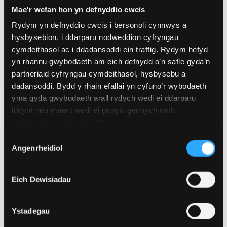
Adroddiad Blynyddol a Datganiadau
Mae'r wefan hon yn defnyddio cwcis
Ariannol 20/21
Rydym yn defnyddio cwcis i bersonoli cynnwys a
hysbysebion, i ddarparu nodweddion cyfryngau
Adroddiad Blynyddol a Datganiadau
cymdeithasol ac i ddadansoddi ein traffig. Rydym hefyd
Ariannol 19/20
yn rhannu gwybodaeth am eich defnydd o’n safle gyda’n
partneriaid cyfryngau cymdeithasol, hysbysebu a
dadansoddi. Bydd y rhain efallai yn cyfuno’r wybodaeth
Datganiadau Tryloywder
yma gyda gwybodaeth arall rydych wedi ei ddarparu
iddynt neu maent wedi ei gasglu gennych wrth
ddefnyddio eu gwasanaethau.
Lawrlwytho Datganiad Tryloywder 2024-25
Dewis
Angenrheidiol
Caniatâd
Lawrlwytho Datganiad Tryloywder 2023-24
Eich Dewisiadau
Gweld Datganiad Tryloywder 2022-23
Ystadegau