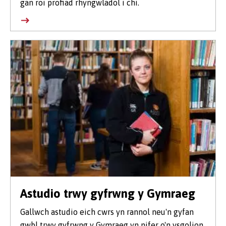
gan roi profiad rhyngwladol i chi.
Astudio trwy gyfrwng y Gymraeg
Gallwch astudio eich cwrs yn rannol neu'n gyfan
gwbl trwy gyfrwng y Gymraeg yn nifer o'n ysgolion