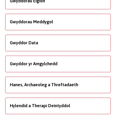
Gwyddorau Eigion
Gwyddorau Meddygol
Gwyddor Data
Gwyddor yr Amgylchedd
Hanes, Archaeoleg a Threftadaeth
Hylendid a Therapi Deintyddol