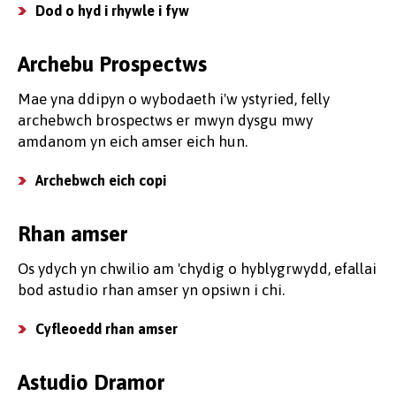
Dod o hyd i rhywle i fyw
Archebu Prospectws
Mae yna ddipyn o wybodaeth i'w ystyried, felly
archebwch brospectws er mwyn dysgu mwy
amdanom yn eich amser eich hun.
Archebwch eich copi
Rhan amser
Os ydych yn chwilio am 'chydig o hyblygrwydd, efallai
bod astudio rhan amser yn opsiwn i chi.
Cyfleoedd rhan amser
Astudio Dramor