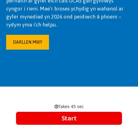
perffaith ar gyfer eich cais UCAS gan gynnwys
cyngor i rieni. Mae’r broses ychydig yn wahanol ar
gyfer mynediad yn 2026 ond peidiwch â phoeni –
rydym yma i’ch helpu.
DARLLEN MWY