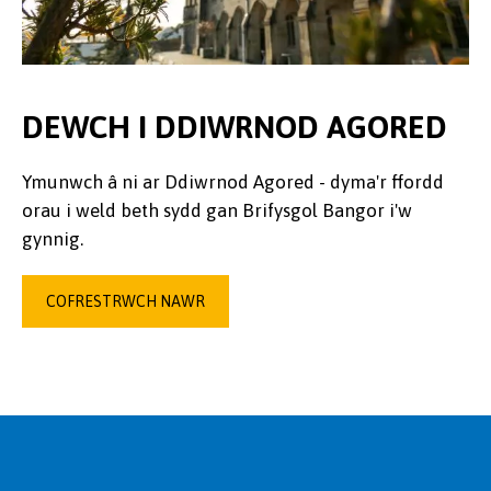
DEWCH I DDIWRNOD AGORED
Ymunwch â ni ar Ddiwrnod Agored - dyma'r ffordd
orau i weld beth sydd gan Brifysgol Bangor i'w
gynnig.
COFRESTRWCH NAWR