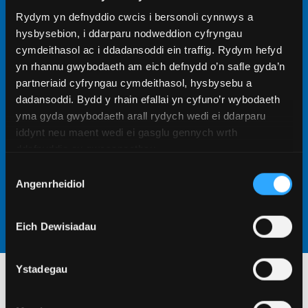
Rydym yn defnyddio cwcis i bersonoli cynnwys a
Gweld ein meysydd pwnc Ymchwil Ôl-
hysbysebion, i ddarparu nodweddion cyfryngau
raddedig
cymdeithasol ac i ddadansoddi ein traffig. Rydym hefyd
yn rhannu gwybodaeth am eich defnydd o’n safle gyda’n
Cewch gyfle yma i ymarfer eich sgiliau ymchwil yng
partneriaid cyfryngau cymdeithasol, hysbysebu a
nghwmni cyfoedion ac athrawon sydd yn rhannu
dadansoddi. Bydd y rhain efallai yn cyfuno’r wybodaeth
eich angerdd i gynyddu dealltwriaeth y byd am eich
yma gyda gwybodaeth arall rydych wedi ei ddarparu
dewis o faes astudio. Dewch i weld ein rhaglenni
iddynt neu maent wedi ei gasglu gennych wrth
ymchwil.
ddefnyddio eu gwasanaethau.
Dysgu mwy
Dewis
Angenrheidiol
Caniatâd
Eich Dewisiadau
Ystadegau