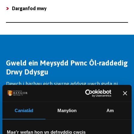
Darganfod mwy
Gweld ein Meysydd Pwnc Ôl-raddedig
Drwy Ddysgu
Dewch i barhau eich siwrne addysg uwch gyda ni.
Mae ein cyrsiau ôl-raddedig drwy ddysgu yn
cynnig mynediad i'n harbennigwyr meysydd pwnc a
chyfleusterau heb eu hail, gan eich helpu i ddatblygu
Caniatâd
Manylion
Am
sgiliau ac ennill y cymhwysterau cywir.
Dysgu mwy
Mae'r wefan hon yn defnyddio cwcis