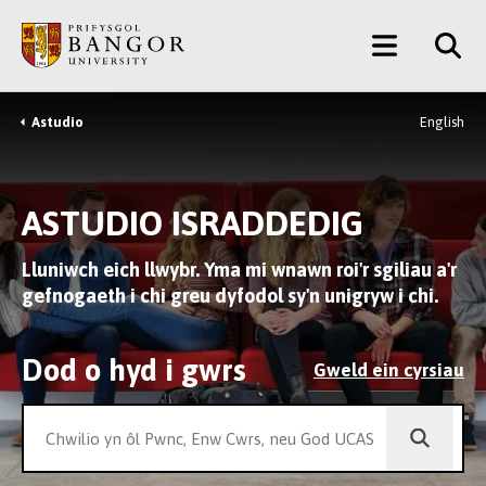
Neidio
Main
i’r
Prif
Menu
Gynnwys
Astudio
English
Breadcrumb
ASTUDIO ISRADDEDIG
Lluniwch eich llwybr. Yma mi wnawn roi'r sgiliau a'r
gefnogaeth i chi greu dyfodol sy'n unigryw i chi.
Dod o hyd i gwrs
Gweld ein cyrsiau