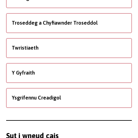
Troseddeg a Chyfiawnder Troseddol
Twristiaeth
Y Gyfraith
Ysgrifennu Creadigol
Sut i wneud cais