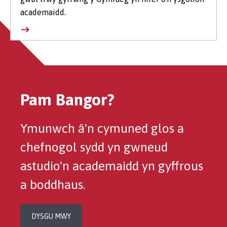
academaidd.
Pam Bangor?
Ymunwch â'n cymuned glos a
chefnogol sydd yn gwneud
astudio'n academaidd yn gyffrous
a boddhaus.
DYSGU MWY