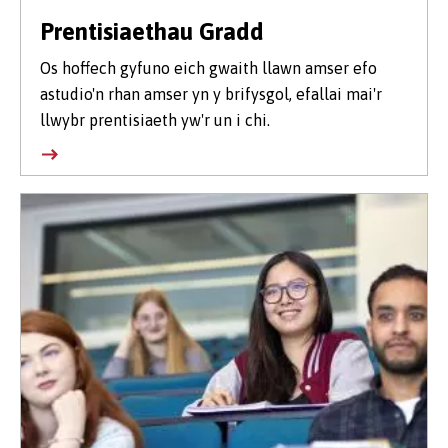
Prentisiaethau Gradd
Os hoffech gyfuno eich gwaith llawn amser efo
astudio'n rhan amser yn y brifysgol, efallai mai'r
llwybr prentisiaeth yw'r un i chi.