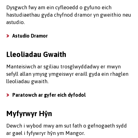
Dysgwch fwy am ein cyfleoedd o gyfuno eich
hastudiaethau gyda chyfnod dramor yn gweithio neu
astudio.
Astudio Dramor
Lleoliadau Gwaith
Manteisiwch ar sgiliau trosglwyddadwy er mwyn
sefyll allan ymysg ymgeiswyr eraill gyda ein rhaglen
lleoliadau gwaith.
Paratowch ar gyfer eich dyfodol
Myfyrwyr Hŷn
Dewch i wybod mwy am sut fath o gefnogaeth sydd
ar gael i fyfywryr hŷn ym Mangor.