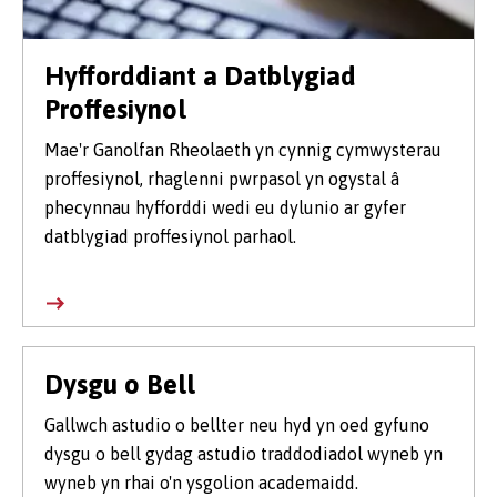
Hyfforddiant a Datblygiad
Proffesiynol
Mae'r Ganolfan Rheolaeth yn cynnig cymwysterau
proffesiynol, rhaglenni pwrpasol yn ogystal â
phecynnau hyfforddi wedi eu dylunio ar gyfer
datblygiad proffesiynol parhaol.
Dysgu o Bell
Gallwch astudio o bellter neu hyd yn oed gyfuno
dysgu o bell gydag astudio traddodiadol wyneb yn
wyneb yn rhai o'n ysgolion academaidd.