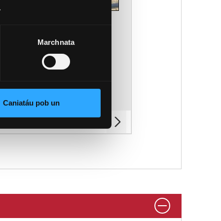
n helpu i’ch paratoi ar gyfer eich
.
un
ol
nus o hyfforddi myfyrwyr meddygaeth.
Marchnata
lwyddiannus. Yn seiliedig ar y sylfaen
 ddarparu addysg feddygol o’r radd
u Prifysgol Bangor trwy broses sy'n
Caniatáu pob un
eu hadolygu’n rheolaidd gan y Cyngor
chel ar gyfer addysg feddygol fel y
(of 8)
1
ogystal, bydd y Cyngor Meddygol
n symud ymlaen drwy broses
iad y Cyngor Meddygol Cyffredinol
sgolion meddygol newydd weithio gyda
nad yw safonau ansawdd y Cyngor
wrth gefn. Yr ysgol bartner wrth gefn
hrau rhaglen feddygaeth Ysgol