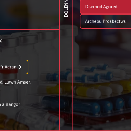
DOLENNI SYDYN
Diwrnod Agored
Archebu Prosbectws
26
'r Adran
d, Llawn Amser.
 a Bangor