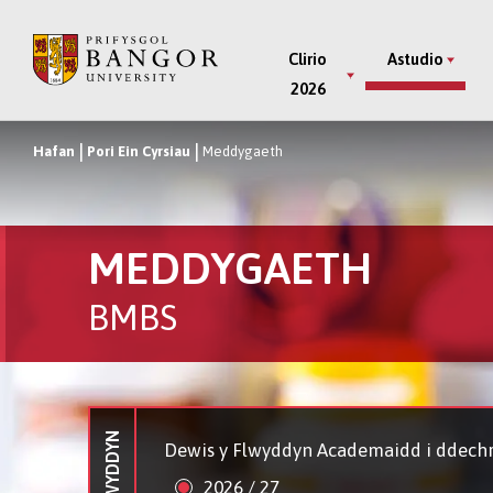
Neidio
i’r
Main
Clirio
Astudio
Prif
2026
Menu
Gynnwys
Hafan
Pori Ein Cyrsiau
Meddygaeth
Breadcrumb
MEDDYGAETH
BMBS
Dewis y Flwyddyn Academaidd i ddechr
2026 / 27