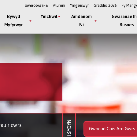
Alumni
Ymgeiswyr
Graddio 2026
Fy Mang
GWYBODAETH I:
Bywyd
Ymchwil
Amdanom
Gwasanaeth
Myfyrwyr
Ni
Busnes
au'r cwrs
Gwneud Cais Am Gwrs