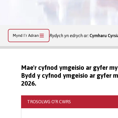
Mynd I'r Adran
Rydych yn edrych ar:
Cymharu Cyrsi
Mae'r cyfnod ymgeisio ar gyfer m
Bydd y cyfnod ymgeisio ar gyfer m
2026.
TROSOLWG O’R CWRS