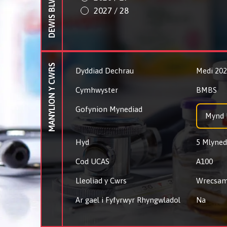
DEWIS BLWYDDYN
2027 / 28
MANYLION Y CWRS
Dyddiad Dechrau
Medi 20
Cymhwyster
BMBS
Gofynion Mynediad
Mynd I
Hyd
5 Mlyned
Cod UCAS
A100
Lleoliad y Cwrs
Wrecsam
Ar gael i Fyfyrwyr Rhyngwladol
Na