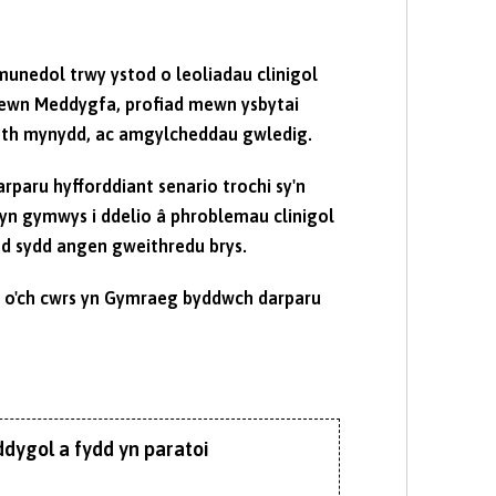
unedol trwy ystod o leoliadau clinigol
wn Meddygfa, profiad mewn ysbytai
th mynydd, ac amgylcheddau gwledig.
rparu hyfforddiant senario trochi sy'n
yn gymwys i ddelio â phroblemau clinigol
nd sydd angen gweithredu brys.
 o'ch cwrs yn Gymraeg byddwch darparu
dygol a fydd yn paratoi