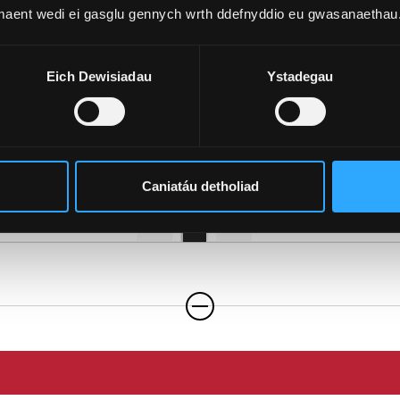
 ac i gyd-destun diwylliannol cymunedau gogledd Cymru er mwy
 maent wedi ei gasglu gennych wrth ddefnyddio eu gwasanaethau
Emma Hughes-Parry
Esther Adegbola Oluseg
Darlithydd mewn Gwyddorau Meddyg
Myfyriwr Meddygaeth
 ein hysgol feddygol annibynnol, mae gennym hanes llwyddian
Eich Dewisiadau
Ystadegau
haglen Meddygaeth C21 Gogledd Cymru Prifysgol Caerdydd yn l
Fy Mhroffil
Fy Mhroffil
wydd yn adeiladu ar lwyddiant rhaglen C21 Gogledd Cymru wrth
Sgwrsio
Sgwrsio
 Cymru wedi'i ddilysu'n academaidd gan uned Ansawdd a Dilys
Caniatáu detholiad
lanol. Mae holl ysgolion meddygol y Deyrnas Unedig yn cael 
esiynol ar gyfer Meddygaeth sy’n gyfrifol am sicrhau safonau u
riaeth: safonau ar gyfer addysg a hyfforddiant meddygol”. Yn 
b ysgol feddygol newydd. Mae Ysgol Feddygol Gogledd Cymru y
inol i ddyfarnu Cymhwyster Meddygol Sylfaenol. Bydd achred
yr cyntaf yn graddio. Er mwyn amddiffyn myfyrwyr, rhaid i y
l sefydledig sy’n gallu darparu cefnogaeth ac sy’n fodlon, os 
am unrhyw reswm, i fyfyrwyr drosglwyddo a graddio o’r ysgol 
u yw Ysgol Meddygaeth Prifysgol Caerdydd. Mae’r dyddiad dec
i gytuno gyda’r Cyngor Meddygol Cyffredinol.