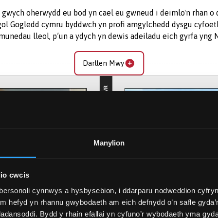
gwych oherwydd eu bod yn cael eu gwneud i deimlo'n rhan o d
ol Gogledd cymru byddwch yn profi amgylchedd dysgu cyfoet
munedau lleol, p’un a ydych yn dewis adeiladu eich gyrfa yng 
Darllen Mwy
feddygaeth gymunedol trwy amrywiol leoliadau clinigol mewn
PROFFILIAU MYFYRIWR
Manylion
yg rhagorol i Gymru a thu hwnt trwy addysgu o ansawdd uchel, 
 addysgu clinigol arobryn ym Mwrdd Iechyd y Brifysgol. Byddwch
byw ynddo.
io cwcis
bersonoli cynnwys a hysbysebion, i ddarparu nodweddion cyfryn
mewn cydweithrediad agos â Bwrdd Iechyd Prifysgol Betsi Cad
ym hefyd yn rhannu gwybodaeth am eich defnydd o’n safle gyda’n
ud y mwyaf o’r cyfleoedd a geir yn ein lleoliadau clinigol amry
adansoddi. Bydd y rhain efallai yn cyfuno’r wybodaeth yma gyd