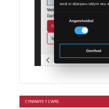
Rhoddir sylw ac ystyriaeth i’r Gymraeg
wedi ei ddarparu iddynt neu
ymarfer meddygol yn y dyfodol.
Victoria Gray
Dewis
Darlithydd Gwyddorau Meddygol
Er mai dim ond newydd ei sefydlu mae
Angenrheidiol
Caniatâd
Ers 2018 rydym wedi bod yn cyflwyno r
Fy Mhroffil
gref hon, bydd ein hysgol feddygol ne
flaenaf.
Sgwrsio
Mae cwricwlwm Ysgol Feddygol Gogledd
Gwrthod
cynnwys arbenigedd addysg feddygol al
Meddygol Cyffredinol, y rheolydd proff
(of 2)
1
disgrifir yn eu dogfen “Hyrwyddo rhago
Cyffredinol yn craffu’n drwyadl ar bo
gymeradwyo'r Cyngor Meddygol Cyffred
wedi ei gwblhau unwaith fydd y myfyrw
phartner ‘wrth gefn’, sef ysgol feddygo
Meddygol Cyffredinol wedi eu cyrraedd 
ar gyfer Ysgol Feddygol Gogledd Cymr
CYNNWYS Y CWRS
Feddygol Gogledd Cymru yn 2024 wedi’