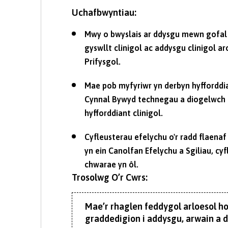
Uchafbwyntiau:
Mwy o bwyslais ar ddysgu mewn gofal
gyswllt clinigol ac addysgu clinigol a
Prifysgol.
Mae pob myfyriwr yn derbyn hyfforddi
Cynnal Bywyd technegau a diogelwch 
hyfforddiant clinigol.
Cyfleusterau efelychu o'r radd flaenaf
yn ein Canolfan Efelychu a Sgiliau, cyf
chwarae yn ôl.
Trosolwg O’r Cwrs:
Mae’r rhaglen feddygol arloesol h
graddedigion i addysgu, arwain a d