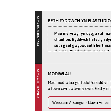
CRYNODEB O'R CWRS
BETH FYDDWCH YN EI ASTUDIO
Mae myfyrwyr yn dysgu sut mae g
chleifion. Byddwch hefyd yn dys
sut i gael gwybodaeth berthnaso
clinigol. Byddwch yn dysgu sut
meddygol.
Byddwch yn dysgu trwy Ddysgu S
STRWYTHUR Y CWRS
MODIWLAU
Gan weithio mewn grwpiau bach 
ystod camau cynnar eich cwrs b
Mae modiwlau gorfodol/craidd yn fo
problemau iechyd meddwl, poen 
o fewn cwricwlwm y cwrs. Gall y ni
agweddau cymdeithasol, datblygu
Wrecsam A Bangor - Llawn Amser 
Mae ein myfyrwyr yn parhau i g
nad yw'n normal mewn gwahano