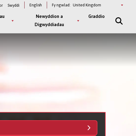
Select
English
Fy ngwlad:
or
Swyddi
a
country
au
Newyddion a
Graddio
Digwyddiadau