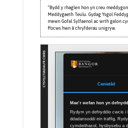
“Bydd y rhaglen hon yn creu meddygon 
Meddygaeth Teulu. Gydag Ysgol Feddyg
mewn Gofal Sylfaenol ac wrth galon cy
ffocws hwn â chryfderau unigryw.
Mae’r cwricwlwm yn canolbwyntio ar 
CYSYLLTIADAU'R CWRS
Blwyddyn gyfan mewn Meddygfa
Ysbytai addysgu mawr
Meddyginiaeth y mynydd
Amgylcheddau gwledig
Caniatâd
Byddwn yn eich hyfforddi i fod yn fedd
seiliedig ar fwy o gyswllt clinigol ac
deall pobl a'r amgylchedd yr ydym yn 
Mae'r wefan hon yn defnydd
Rydym yn defnyddio cwcis i 
Bydd ein rhaglen newydd yn gweithio 
ddadansoddi ein traffig. Ryd
ar draws Gogledd Cymru, a bydd yn gwne
cymdeithasol, hysbysebu a d