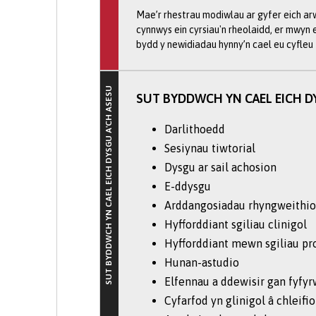
Mae’r rhestrau modiwlau ar gyfer eich arw
Mae ein gradd Feddygol yn cynn
cynnwys ein cyrsiau'n rheolaidd, er mwyn
academaidd craidd:
bydd y newidiadau hynny’n cael eu cyfleu f
Cydrannau a Ddewisir gan Fyfyr
Mhrifysgol Bangor. Mae graddau’
SUT BYDDWCH YN CAEL EICH DYSGU A'CH ASESU
SUT BYDDWCH YN CAEL EICH D
gyfer eich adolygiad llenyddiae
dewis. Cefnogir SSC Dewisol y 
Darlithoedd
ymgymryd â lleoliadau mewn amr
Sesiynau tiwtorial
phentrefi gwledig, ardaloedd m
Dysgu ar sail achosion
draws Gogledd Cymru. Bydd ehang
E-ddysgu
wedi’ch cyfarparu’n dda i ymdrin
Arddangosiadau rhyngweithio
rhinweddau sy’n hanfodol ar g
Hyfforddiant sgiliau clinigol
Lleoliadau:
Mae'r rhain yn ffurf
Hyfforddiant mewn sgiliau pro
ei gyd-destun, a sicrhau eich bo
Hunan-astudio
chleifion o ddechrau eich astud
Elfennau a ddewisir gan fyfyr
gefndiroedd amrywiol.
Cyfarfod yn glinigol â chleif