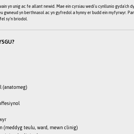
ain yn unig ac fe allant newid. Mae ein cyrsiau wedi'u cynllunio gyda'ch
wys elfennau unigryw sy’n adeiladu ac yn gwella eich dysgu o
 eu gwneud yn berthnasol ac yn gyfredol a hynny er budd ein myfyrwyr. Pa
el sy’n briodol.
wyr (CSS):
Mae'r rhain yn ffurfio 15% o'r cwricwlwm meddygol 
r dewis yn cynyddu wrth i’r cwrs fynd yn ei flaen, e.e., ym Ml
YSGU?
th, ond ym Mlwyddyn 5, gallwch dreulio 8 wythnos bron unrhyw
flwyddyn olaf gan ganolfannau meddygol a gwyddonol ar draws y
ywiaeth o leoliadau gan gynnwys cyrchfannau gwyliau arfordir
aestrefol, dinasoedd bywiog, ardaloedd o amddifadedd, cymune
der y lleoliadau’n rhoi’r cyfle i chi archwilio gwahanol arbe
 ag ystod eang o gleifion a senarios clinigol, gan feithrin eic
l (anatomeg)
yfer gyrfa mewn meddygaeth.
io rhan sylweddol o'ch dysgu, gan eich galluogi chi o Flwyddyn 1
ffesiynol
d yn datblygu dull gofal iechyd sy'n canolbwyntio ar y claf. By
iaethau, mae hyn yn hanfodol ar gyfer darparu gofal effeithiol 
wyr
ion (meddyg teulu, ward, mewn clinig)