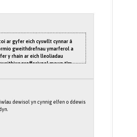
oi ar gyfer eich cyswllt cynnar â
fformio gweithdrefnau ymarferol a
r y rhain ar eich lleoliadau
 gweithiwr proffesiynol mewn tîm
ch gwybodaeth a'ch sgiliau newydd.
n dan arweiniad eich hwylusydd. Yn
 yn eu gweld (e.e. anaf chwaraeon,
iwlau dewisol yn cynnig elfen o ddewis
yr anatomeg, ffisioleg ac
dyn.
oliadau byr.
yddwch yn dysgu beth sy'n normal ac