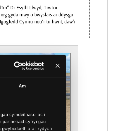
îm” Dr Esyllt Llwyd, Tiwtor
hog gyda mwy o bwyslais ar ddysgu
Ngogledd Cymru neu’r tu hwnt, daw’r
 amgylcheddau amrywiol gan gynnwys:
Isabelle McGuinness
Myfyriwr Meddygaeth
Sgwrsio
Am
a phrofiad dysgu ysbrydoledig yn
 yn graddio fel clinigydd medrus sy'n
gau cymdeithasol ac i
waladr a darparwyr Gofal Cychwynnol
 partneriaid cyfryngau
wiol, yn rhai gwledig a threfol.
a gwybodaeth arall rydych