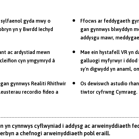
 sylfaenol gyda mwy o
Ffocws ar feddygaeth gym
robryn yn y Bwrdd Iechyd
gan gynnwys blwyddyn me
addysgu mawr, meddygae
ant ac ardystiad mewn
Mae ein hystafell VR yn da
cleifion cyn ymgymryd â
galluogi myfyrwyr i ddod 
sy'n digwydd yn anaml, o
 gan gynnwys Realiti Rhithwir
Os dewiswch astudio rhan
leusterau recordio fideo a
tiwtor cyfrwng Cymraeg.
on yn cynnwys cyflwyniad i addysg ac arweinyddiaeth fed
erbyn a chefnogi arweinyddiaeth pobl eraill.