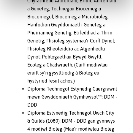
Chyfathrebu Anifeiliaid; Bridio Anifeiliaid
a Geneteg; Technegau Biocemeg a
Biocemegol; Biocemeg a Microbioleg;
Hanfodion Gwyddoniaeth; Geneteg a
Pheirianneg Genetig; Etifeddiad a Thrin
Genetig; Ffisioleg systemau'r Corff Dynol;
Ffisioleg Rheoleiddio ac Atgenhedlu
Dynol; Poblogaethau Bywyd Gwyllt,
Ecoleg a Chadwraeth. (Caiff modiwlau
eraill sy'n gysylltiedig â Bioleg eu
hystyried fesul achos.)
Diploma Technegol Estynedig Caergrawnt
mewn Gwyddoniaeth Gymhwysol**: DDM -
DDD
Diploma Estynedig Technegol Uwch City
& Guilds (1080): DDM - DDD gan gynnwys
4 modiwl Bioleg (Mae'r modiwlau Bioleg