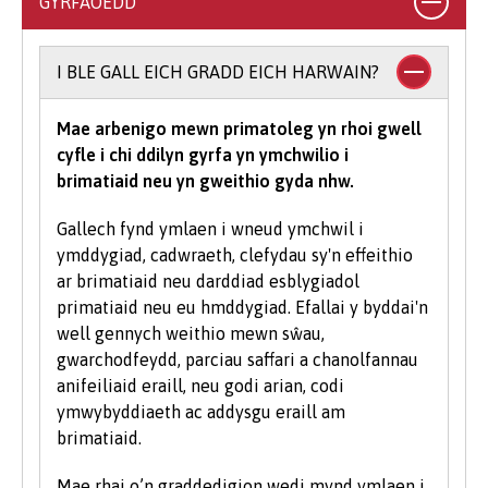
GYRFAOEDD
gymwysterau, yn ogystal ag ystod o
gymwysterau Lefel 3 amgen (gweler y cyrsiau
unigol am ragor o wybodaeth am gymwysterau
I BLE GALL EICH GRADD EICH HARWAIN?
a dderbynnir).
Mae arbenigo mewn primatoleg yn rhoi gwell
I astudio cwrs gradd mae’n rhaid i chi gael
cyfle i chi ddilyn gyrfa yn ymchwilio i
isafswm o bwyntiau tariff UCAS, gyda rhai
brimatiaid neu yn gweithio gyda nhw.
cyrsiau yn gofyn am raddau mewn pynciau
penodol. Yn dibynnu ar yr hyn yr hoffech ei
Gallech fynd ymlaen i wneud ymchwil i
astudio gyda ni, efallai y bydd meini prawf
ymddygiad, cadwraeth, clefydau sy'n effeithio
ychwanegol yn cael eu gosod - bydd y rhain
ar brimatiaid neu darddiad esblygiadol
wedi eu nodi'n glir yn y gofynion mynediad
primatiaid neu eu hmddygiad. Efallai y byddai'n
cwrs-benodol. Am eglurhad manwl o bwyntiau
well gennych weithio mewn sŵau,
tariff UCAS, ewch i
www.ucas.com.
gwarchodfeydd, parciau saffari a chanolfannau
anifeiliaid eraill, neu godi arian, codi
Mae angen i bob myfyriwr feddu ar sgiliau
ymwybyddiaeth ac addysgu eraill am
sylfaenol da ac mae'r Brifysgol hefyd yn gweld
brimatiaid.
gwerth mewn sgiliau TG a chyfathrebu.
Mae rhai o’n graddedigion wedi mynd ymlaen i