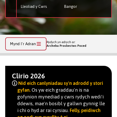
Lleoliad y Cwrs
Bangor
Rydych yn edrych ar:
Mynd I'r Adran
Archebu Prosbectws Poced
Clirio 2026
Nid eich canlyniadau sy'n adrodd y stori
gyfan.
Os yw eich graddau'n is na
gofynion mynediad y cwrs rydych wedi'i
ddewis, mae'n bosibl y gallwn gynnig lle
i chi o hyd ar rai cyrsiau.
Felly, peidiwch