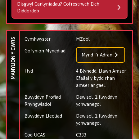
Disgwyl Canlyniadau? Cofrestrwch Eich
Diddordeb
Cymhwyster
MZool
MANYLION Y CWRS
Gofynion Mynediad
Mynd I'r Adran
Hyd
4 Blynedd, Llawn Amser.
Efallai y bydd rhan
amser ar gael.
Blwyddyn Profiad
Dewisol, 1 flwyddyn
Rhyngwladol
ychwanegol
Blwyddyn Lleoliad
Dewisol, 1 flwyddyn
ychwanegol
Cod UCAS
C333