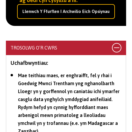
ag oedi cyn cysylltu â ni.
Llenwch Y Ffurflen I Archwilio Eich Opsiynau
TROSOLWG O’R CWRS
Uchafbwyntiau:
Mae teithiau maes, er enghraifft, fel y rhai i
Goedwig Mwnci Trentham yng nghanolbarth
Lloegr yn y gorffennol yn caniatáu ichi ymarfer
casglu data ynghylch ymddygiad anifeiliaid.
Rydym hefyd yn cynnig hyfforddiant maes
arbenigol mewn primatoleg a lleoliadau
ymchwil yn y trofannau (e.e. ym Madagascar a
Zanzibar).