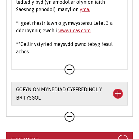
ledled y byd (yn amodol ar ofynion iaith
Saesneg penodol). manylion
yma.
*I gael rhestr lawn o gymwysterau Lefel 3 a
dderbynnir, ewch i
www.ucas.com
.
**Gellir ystyried meysydd pwnc tebyg fesul
achos
GOFYNION MYNEDIAD CYFFREDINOL Y
BRIFYSGOL
Rydym yn rhoi hyblygrwydd i chi o ran bodloni
ein gofynion mynediad ac yr ydym yn derbyn
ystod eang o gymwysterau. Ar gyfer llawer o'n
cyrsiau gradd, byddwn yn derbyn cyfuniadau o