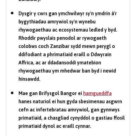
Dysgir y cwrs gan ymchwilwyr sy'n ymdrin â'r
bygythiadau amrywiol sy'n wynebu
rhywogaethau ac ecosystemau ledled y byd.
Rhoddir pwyslais penodol ar rywogaeth
colobws coch Zanzibar sydd mewn perygl o
ddifodiant a phrimatiaid eraill o Ddwyrain
Affrica, ac ar ddadansoddi ymatebion
rhywogaethau ym mhedwar ban byd i newid
hinsawdd.
Mae gan Brifysgol Bangor ei
hamgueddfa
hanes naturiol ei hun gyda sbesimenau asgwrn
cefn ac infertebratau amrywiol, gan gynnwys
primatiaid, a chasgliad cynyddol o gastiau ffosil
primatiaid dynol ac eraill cynnar.