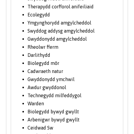
Therapydd corfforol anifeiliaid
Ecolegydd
Ymgynghorydd amgylcheddol
Swyddog addysg amgylcheddol
Gwyddonydd amgylcheddol
Rheolwr fferm
Darlithydd
Biolegydd môr
Cadwraeth natur
Gwyddonydd ymchwil
Awdur gwyddonol
Technegydd milfeddygol
Warden
Biolegydd bywyd gwyllt
Arbenigwr bywyd gwyllt
Ceidwad Sw