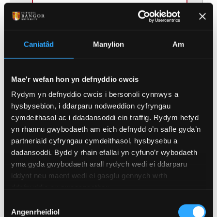
(of 28)
1
Caniatâd
Manylion
Am
Mae'r wefan hon yn defnyddio cwcis
Rydym yn defnyddio cwcis i bersonoli cynnwys a
GOFYNION MYNEDIAD
hysbysebion, i ddarparu nodweddion cyfryngau
cymdeithasol ac i ddadansoddi ein traffig. Rydym hefyd
yn rhannu gwybodaeth am eich defnydd o’n safle gyda’n
GOFYNION MYNEDIAD PWNC-BENODOL
partneriaid cyfryngau cymdeithasol, hysbysebu a
dadansoddi. Bydd y rhain efallai yn cyfuno’r wybodaeth
TGAU: gradd C/4 mewn Saesneg, Mathemateg a
yma gyda gwybodaeth arall rydych wedi ei ddarparu
Chymhwyster Gwyddoniaeth Ddwbl, os na chaiff
iddynt neu maent wedi ei gasglu gennych wrth
ei ddangos gan y cymhwyster/cymwysterau
ddefnyddio eu gwasanaethau.
Lefel 3.
Dewis
Angenrheidiol
Caniatâd