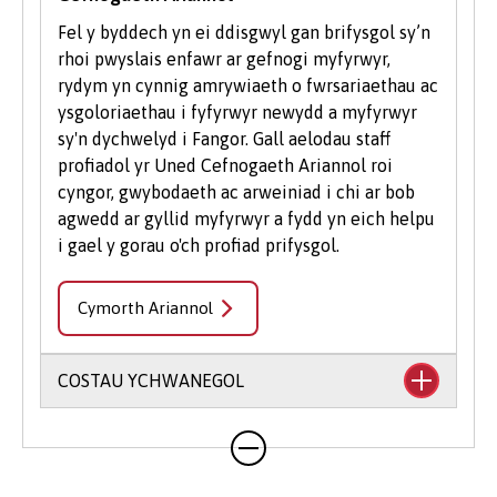
Fel y byddech yn ei ddisgwyl gan brifysgol sy’n
rhoi pwyslais enfawr ar gefnogi myfyrwyr,
rydym yn cynnig amrywiaeth o fwrsariaethau ac
ysgoloriaethau i fyfyrwyr newydd a myfyrwyr
sy'n dychwelyd i Fangor. Gall aelodau staff
profiadol yr Uned Cefnogaeth Ariannol roi
cyngor, gwybodaeth ac arweiniad i chi ar bob
agwedd ar gyllid myfyrwyr a fydd yn eich helpu
i gael y gorau o'ch profiad prifysgol.
Cymorth Ariannol
COSTAU YCHWANEGOL
Mae'n debygol y bydd eich cwrs yn cynnwys
costau ychwanegol nad ydynt wedi'u cynnwys
yn eich ffioedd dysgu. Gall hyn gynnwys llyfrau,