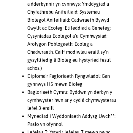
a dderbynnir yn cynnwys: Ymddygiad a
Chyfathrebu Anifeiliaid; Systemau
Biolegol Anifeiliaid; Cadwraeth Bywyd
Gwyllt ac Ecoleg; Etifeddiad a Geneteg;
Cysyniadau Ecolegol a’u Cymhwysiad;
Arolygon Poblogaeth; Ecoleg a
Chadwraeth. Caiff modiwlau eraill sy'n
gysylltiedig â Bioleg eu hystyried fesul
achos.)
Diploma'r Fagloriaeth Ryngwladol: Gan
gynnwys H5 mewn Bioleg
Bagloriaeth Cymru: Byddwn yn derbyn y
cymhwyster hwn ar y cyd â chymwysterau
lefel 3 eraill
Mynediad i Wyddoniaeth Addysg Uwch**:
Pasio yn ofynnol
Lefelau T: Ystyrir lefelau T mewn pwnc