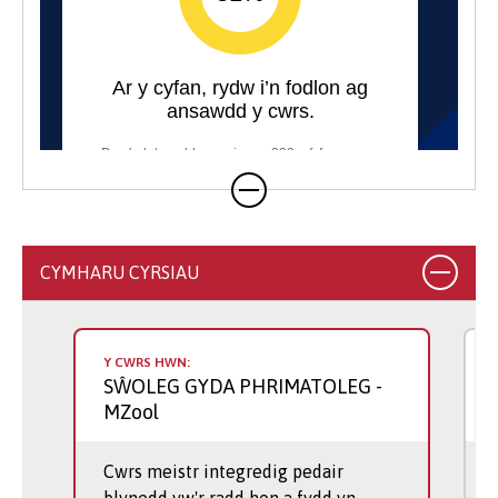
gennych y dewis i ddilyn cwrs maes
rhyngwladol. Ymhlith y cyrchfannau yr awn
iddynt ar hyn o bryd mae De Sbaen,
Arizona, India, Florida, Canada, ac Ynysoedd
y Tyrciaid a’r Caycos. Ar gyfer myfyrwyr
sydd â diddordeb mewn primatiaid, rydym
yn cynnal Cwrs Maes Primatoleg mewn
coedwig law drofannol (yn fwyaf diweddar,
ym Madagascar), lle byddwch yn arsylwi
amrywiaeth esblygiadol ac ecoleg
CYMHARU CYRSIAU
ymddygiad primatiaid yn y gwyllt ac yn
dysgu am yr heriau sy'n wynebu
ymdrechion cadwraethol.
Y CWRS HWN:
SŴOLEG GYDA PHRIMATOLEG
-
Mae'r flwyddyn ddewisol ar leoliad yn gyfle
MZool
i ennill profiad gwaith estynedig
ychwanegol yn y byd go iawn. Yn flaenorol,
Cwrs meistr integredig pedair
er enghraifft, bu myfyrwyr i Sw Gaer a Sw
blynedd yw'r radd hon a fydd yn