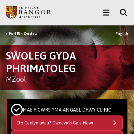
Neidio
Main
i’r
Prif
Menu
Gynnwys
Pori Ein Cyrsiau
English
Breadcrumb
SŴOLEG GYDA
PHRIMATOLEG
MZool
MAE'R CWRS YMA AR GAEL DRWY CLIRIO
Efo Canlyniadau? Gwnewch Gais Nawr