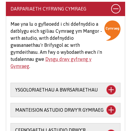
argraffu, llungopïo, deunyddiau ysgrifennu
DARPARIAETH CYFRWNG CYMRAEG
addysgol a deunyddiau cysylltiedig, dillad
arbenigol, teithio i leoliadau, teithiau maes
Mae yna lu o gyfleoedd i chi ddefnyddio a
dewisol a meddalwedd.
datblygu eich sgiliau Cymraeg ym Mangor -
wrth astudio, wrth ddefnyddio
Mae hefyd rai costau ychwanegol cyffredin sy'n
gwasanaethau'r Brifysgol ac wrth
debygol o godi i fyfyrwyr ar bob cwrs, er
gymdeithasu. Am fwy o wybodaeth ewch i'n
enghraifft os byddwch yn mynychu eich
tudalennau gwe
Dysgu drwy gyfrwng y
Seremoni Raddio, bydd cost am logi gŵn (£25-
Gymraeg
.
£75) a chost am docynnau gwestai ychwanegol
(tua £12 yr un).
YSGOLORIAETHAU A BWRSARIAETHAU
Mae cefnogaeth ariannol ar gael i astudio
MANTEISION ASTUDIO DRWY'R GYMRAEG
trwy gyfrwng y Gymraeg:
Prif Ysgoloriaeth y Coleg Cymraeg
CEFNOGAETH I ASTUDIO DRWY'R
Mae ysgoloriaethau a bwrsariaethau ar