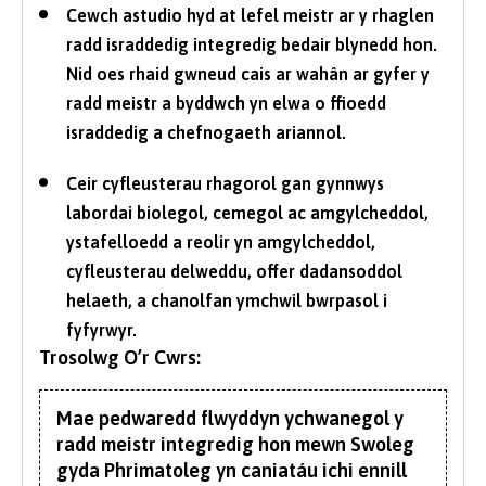
Cewch astudio hyd at lefel meistr ar y rhaglen
radd israddedig integredig bedair blynedd hon.
Nid oes rhaid gwneud cais ar wahân ar gyfer y
radd meistr a byddwch yn elwa o ffioedd
israddedig a chefnogaeth ariannol.
Ceir cyfleusterau rhagorol gan gynnwys
labordai biolegol, cemegol ac amgylcheddol,
ystafelloedd a reolir yn amgylcheddol,
cyfleusterau delweddu, offer dadansoddol
helaeth, a chanolfan ymchwil bwrpasol i
fyfyrwyr.
Trosolwg O’r Cwrs:
Mae pedwaredd flwyddyn ychwanegol y
radd meistr integredig hon mewn Swoleg
gyda Phrimatoleg yn caniatáu ichi ennill