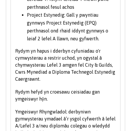
perthnasol fesul achos
Project Estynedig: Gall y pwyntiau
gynnwys Project Estynedig (EPQ)
perthnasol ond rhaid iddynt gynnwys o
leiaf 2 lefel A llawn, neu gyfwerth.
Rydym yn hapus i dderbyn cyfuniadau o'r
cymwysterau a restrir uchod, yn ogystal â
chymwysterau Lefel 3 amgen fel City & Guilds,
Cwrs Mynediad a Diploma Technegol Estynedig
Caergrawnt.
Rydym hefyd yn croesawu ceisiadau gan
ymgeiswyr hŷn.
Ymgeiswyr Rhyngwladol: derbyniwn
gymwysterau ymadael â’r ysgol cyfwerth â lefel
A/Lefel 3 a/neu diplomâu colegau o wledydd