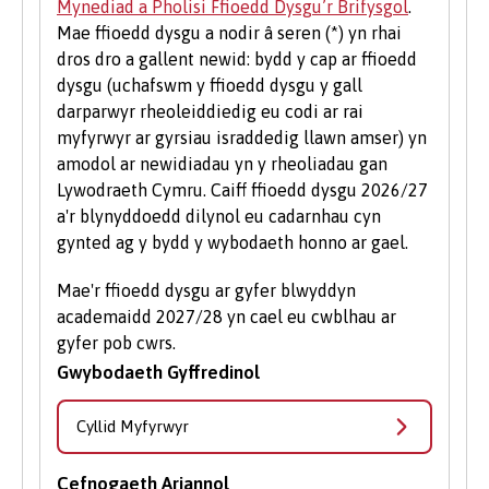
Mynediad a Pholisi Ffioedd Dysgu’r Brifysgol
.
Mae ffioedd dysgu a nodir â seren (*) yn rhai
dros dro a gallent newid: bydd y cap ar ffioedd
dysgu (uchafswm y ffioedd dysgu y gall
darparwyr rheoleiddiedig eu codi ar rai
myfyrwyr ar gyrsiau israddedig llawn amser) yn
amodol ar newidiadau yn y rheoliadau gan
Lywodraeth Cymru. Caiff ffioedd dysgu 2026/27
a'r blynyddoedd dilynol eu cadarnhau cyn
gynted ag y bydd y wybodaeth honno ar gael.
Mae'r ffioedd dysgu ar gyfer blwyddyn
academaidd 2027/28 yn cael eu cwblhau ar
gyfer pob cwrs.
Gwybodaeth Gyffredinol
Cyllid Myfyrwyr
Cefnogaeth Ariannol