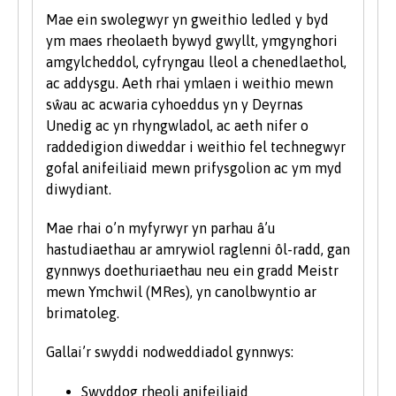
Mae ein swolegwyr yn gweithio ledled y byd
ym maes rheolaeth bywyd gwyllt, ymgynghori
amgylcheddol, cyfryngau lleol a chenedlaethol,
ac addysgu. Aeth rhai ymlaen i weithio mewn
sŵau ac acwaria cyhoeddus yn y Deyrnas
Unedig ac yn rhyngwladol, ac aeth nifer o
raddedigion diweddar i weithio fel technegwyr
gofal anifeiliaid mewn prifysgolion ac ym myd
diwydiant.
Mae rhai o’n myfyrwyr yn parhau â’u
hastudiaethau ar amrywiol raglenni ôl-radd, gan
gynnwys doethuriaethau neu ein gradd Meistr
mewn Ymchwil (MRes), yn canolbwyntio ar
brimatoleg.
Gallai’r swyddi nodweddiadol gynnwys:
Swyddog rheoli anifeiliaid