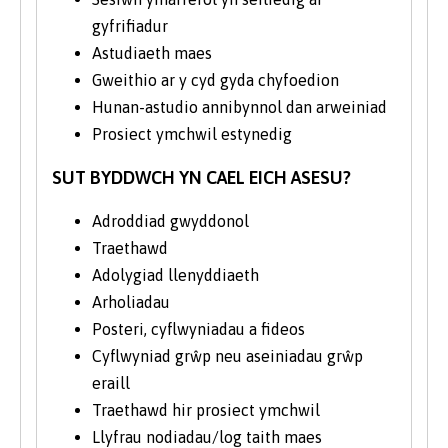
arferion ecodwristiaeth o ran primatiaid
gyfrifiadur
trwy ddefnyddio cyfryngau cymdeithasol,
Astudiaeth maes
ymhlith projectau eraill.
Gweithio ar y cyd gyda chyfoedion
Hunan-astudio annibynnol dan arweiniad
Mae’r cwrs hwn yn un hynod o ymarferol ei
Prosiect ymchwil estynedig
bwyslais, ble byddwch yn astudio
deunyddiau ysgerbydol primatiaid yn ein
SUT BYDDWCH YN CAEL EICH ASESU?
hamgueddfa natur. Mae hyn yn eich helpu i
werthfawrogi'r amrywiaeth enfawr o
Adroddiad gwyddonol
siapiau a meintiau o fewn primatiaid, a
Traethawd
deall sut y gellir dod i gasgliad am
Adolygiad llenyddiaeth
ymddygiad, ecoleg a diet wrth archwilio
Arholiadau
esgyrn. Byddwch hefyd yn arsylwi ac yn
Posteri, cyflwyniadau a fideos
cofnodi ymddygiad primatiaid byw. Mae
teithiau maes blaenorol i
Cyflwyniad grŵp neu aseiniadau grŵp
Goedwig
Mwncïod Trentham
, er enghraifft, wedi
eraill
galluogi myfyrwyr i fonitro primatiaid sy’n
Traethawd hir prosiect ymchwil
byw’n rhydd a dadansoddi'r canlyniadau.
Llyfrau nodiadau/log taith maes