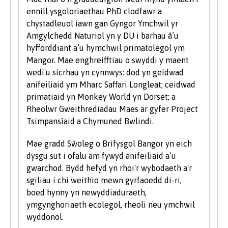
Rydym yn derbyn myfyrwyr â phob math o
ennill ysgoloriaethau PhD clodfawr a
gymwysterau, profiadau a chefndiroedd ac yn
chystadleuol iawn gan Gyngor Ymchwil yr
ystyried pob cais yn unigol. Fel rhan o bolisi’r
Amgylchedd Naturiol yn y DU i barhau â’u
Brifysgol, rydym yn ystyried ceisiadau gan
hyfforddiant a’u hymchwil primatolegol ym
ddarpar fyfyrwyr anabl ar yr un sail â phob
Mangor. Mae enghreifftiau o swyddi y maent
myfyriwr arall.
wedi'u sicrhau yn cynnwys: dod yn geidwad
anifeiliaid ym Mharc Saffari Longleat; ceidwad
Rydym hefyd yn ystyried ceisiadau gan
primatiaid yn Monkey World yn Dorset; a
ddysgwyr hŷn sydd â chymwysterau ansafonol
Rheolwr Gweithrediadau Maes ar gyfer Project
a/neu brofiad gwaith a all ddangos y
Tsimpansîaid a Chymuned Bwlindi.
cymhelliant a'r ymrwymiad i astudio ar raglen
prifysgol. Rydym yn cofrestru nifer sylweddol o
Mae gradd Sŵoleg o Brifysgol Bangor yn eich
fyfyrwyr hŷn bob blwyddyn. I gael rhagor o
dysgu sut i ofalu am fywyd anifeiliaid a’u
wybodaeth am astudio fel myfyriwr hŷn, ewch
gwarchod. Bydd hefyd yn rhoi'r wybodaeth a'r
i’n hadran Astudio ym Mangor ar y wefan.
sgiliau i chi weithio mewn gyrfaoedd di-ri,
boed hynny yn newyddiaduraeth,
ymgynghoriaeth ecolegol, rheoli neu ymchwil
wyddonol.