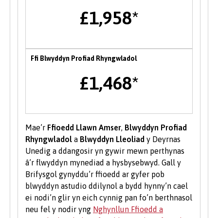
digwyddiadau gyrfaoedd â thema drwy gydol y
£1,958*
flwyddyn.
Menter
Ffi Blwyddyn Profiad Rhyngwladol
Mae tîm Byddwch Fentrus yn darparu
amrywiaeth o wasanaethau i fyfyrwyr a
£1,468*
graddedigion Prifysgol Bangor i’w helpu i
ddatblygu eu sgiliau menter neu i’w cefnogi i
ddechrau busnes newydd, gan gynnwys
mentora un i un, gweithdai a chyfleoedd
Mae’r
Ffioedd Llawn Amser
,
Blwyddyn Profiad
ariannu.
Rhyngwladol
a
Blwyddyn Lleoliad
y Deyrnas
Unedig a ddangosir yn gywir mewn perthynas
Gwirfoddoli i Fyfyrwyr
â’r flwyddyn mynediad a hysbysebwyd. Gall y
Mae gwirfoddoli yn brofiad gwerthfawr ac yn
Brifysgol gynyddu’r ffioedd ar gyfer pob
gwella eich sgiliau a'ch cyflogadwyedd.
blwyddyn astudio ddilynol a bydd hynny’n cael
Dysgwch fwy am gyfleoedd gwirfoddoli ar
ei nodi’n glir yn eich cynnig pan fo’n berthnasol
wefan
Undeb y Myfyrwyr
.
neu fel y nodir yng
Nghynllun Ffioedd a