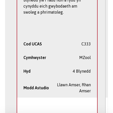
Mynydd Cymru, neu ar leoliad gwaith maes
cynyddu eich gwybodaeth am
dramor yn ymchwilio i brimatiaid. Yn 2023,
swoleg a phrimatoleg.
dyfarnwyd
Gwobr Cydnabod Astudiaethau
Primatoleg Israddedig
Cymdeithas
Primatiaid Prydain Fawr i
Emma Ledward
,
myfyrwraigMZool Sŵoleg am gwblhau
traethawd hir gorau’r flwyddyn olaf ar
bwnc primatolegol ym Mhrifysgol Bangor.
Cod UCAS
C333
Cymhwyster
MZool
Hyd
4 Blynedd
Llawn Amser, Rhan
Modd Astudio
Amser