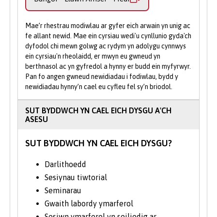
Eich Camau Nesaf
ecoleg a ffisioleg y colobws, a sut maen
nhw’n atgenhedlu.
Mae’r rhestrau modiwlau ar gyfer eich arwain yn unig ac
Cysylltwch â Derbyniadau:
Os oes
fe allant newid. Mae ein cyrsiau wedi'u cynllunio gyda'ch
gennych gwestiynau neu fod angen
Ym Mlwyddyn 4, cewch y dasg o gwblhau
dyfodol chi mewn golwg ac rydym yn adolygu cynnwys
arweiniad arnoch, mae ein tîm
project ymchwil meistr annibynnol
ein cyrsiau'n rheolaidd, er mwyn eu gwneud yn
berthnasol ac yn gyfredol a hynny er budd ein myfyrwyr.
drosoch eich hun. Mae hynny’n fodd i chi
Derbyniadau cyfeillgar ar gael i’ch
Pan fo angen gwneud newidiadau i fodiwlau, bydd y
ddatblygu eich sgiliau gwyddonol i lefel
helpu.
newidiadau hynny’n cael eu cyfleu fel sy’n briodol.
uwch a chynllunio, gwneud a dadansoddi
Gwnewch Gais Ar-lein
: Cyflwynwch
ymchwil yn seiliedig ar ddamcaniaeth yn
eich cais trwy ein porth ar-lein gan na
SUT BYDDWCH YN CAEL EICH DYSGU A'CH
eich maes ymchwil dewisol.
ASESU
allwch wneud cais trwy UCAS i
astudio'n rhan amser.
Mae myfyrwyr blaenorol MZool gyda
SUT BYDDWCH YN CAEL EICH DYSGU?
Phrimatoleg wedi astudio sut mae
presenoldeb ac ymddygiad ymwelwyr yn
Darlithoedd
effeithio ar brimatiaid mewn sŵau yn y DU,
Sesiynau tiwtorial
er enghraifft. Mae eraill wedi archwilio
Seminarau
effeithiau newid hinsawdd yn y dyfodol ar
Gwaith labordy ymarferol
ddosbarthiad primatiaid, ecoleg ymddygiad
Sesiwn ymarferol yn seiliedig ar
colobus coch Zanzibar yn y gwyllt, ac