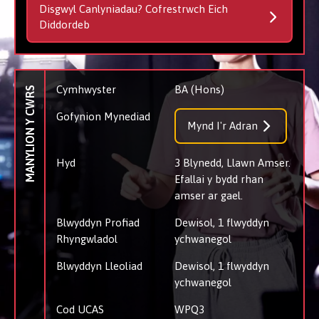
Disgwyl Canlyniadau? Cofrestrwch Eich
Diddordeb
Cymhwyster
BA (Hons)
MANYLION Y CWRS
Gofynion Mynediad
Mynd I'r Adran
Hyd
3 Blynedd, Llawn Amser.
Efallai y bydd rhan
amser ar gael.
Blwyddyn Profiad
Dewisol, 1 flwyddyn
Rhyngwladol
ychwanegol
Blwyddyn Lleoliad
Dewisol, 1 flwyddyn
ychwanegol
Cod UCAS
WPQ3