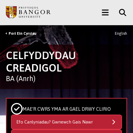
Neidio
Main
i’r
Prif
Menu
Gynnwys
Pori Ein Cyrsiau
English
Breadcrumb
CELFYDDYDAU
CREADIGOL
BA (Anrh)
MAE'R CWRS YMA AR GAEL DRWY CLIRIO
Efo Canlyniadau? Gwnewch Gais Nawr