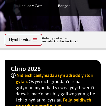
Lleoliad y Cwrs
Bangor
Rydych yn edrych ar:
Mynd I'r Adran
Archebu Prosbectws Poced
Clirio 2026
Nid eich canlyniadau sy'n adrodd y stori
gyfan.
Os yw eich graddau'n is na
gofynion mynediad y cwrs rydych wedi'i
ddewis, mae'n bosibl y gallwn gynnig lle
i chi o hyd ar rai cyrsiau.
Felly, peidiwch