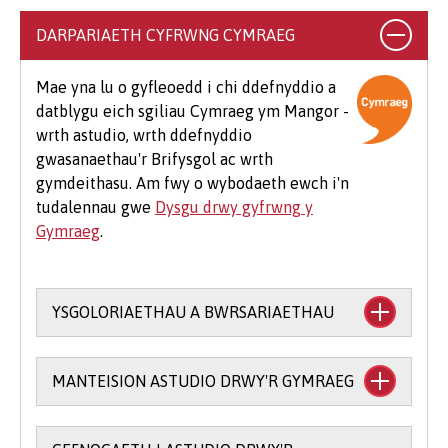
argraffu, llungopïo, deunyddiau ysgrifennu
DARPARIAETH CYFRWNG CYMRAEG
addysgol a deunyddiau cysylltiedig, dillad
arbenigol, teithio i leoliadau, teithiau maes
Mae yna lu o gyfleoedd i chi ddefnyddio a
dewisol a meddalwedd.
datblygu eich sgiliau Cymraeg ym Mangor -
wrth astudio, wrth ddefnyddio
Mae hefyd rai costau ychwanegol cyffredin sy'n
gwasanaethau'r Brifysgol ac wrth
debygol o godi i fyfyrwyr ar bob cwrs, er
gymdeithasu. Am fwy o wybodaeth ewch i'n
enghraifft os byddwch yn mynychu eich
tudalennau gwe
Dysgu drwy gyfrwng y
Seremoni Raddio, bydd cost am logi gŵn (£25-
Gymraeg
.
£75) a chost am docynnau gwestai ychwanegol
(tua £12 yr un).
YSGOLORIAETHAU A BWRSARIAETHAU
Mae cefnogaeth ariannol ar gael i astudio
MANTEISION ASTUDIO DRWY'R GYMRAEG
trwy gyfrwng y Gymraeg:
Prif Ysgoloriaeth y Coleg Cymraeg