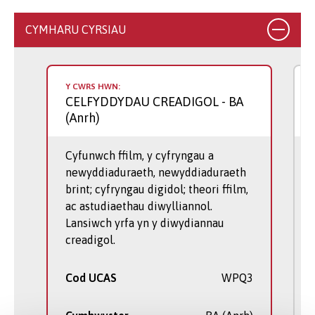
CYMHARU CYRSIAU
Y CWRS HWN:
CELFYDDYDAU CREADIGOL
- BA
(Anrh)
Cyfunwch ffilm, y cyfryngau a
newyddiaduraeth, newyddiaduraeth
brint; cyfryngau digidol; theori ffilm,
ac astudiaethau diwylliannol.
Lansiwch yrfa yn y diwydiannau
creadigol.
Cod UCAS
WPQ3