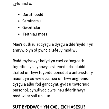
Prifysgol Bangor yn cynnig amrywiaeth o
gyfuniad o:
gyfleoedd i ymgysylltu â’r diwydiannau
creadigol. O digwyddiadau i ymweliadau
Darlithoedd
rheolaidd gan awduron creadigol,
Seminarau
gwneuthurwyr ffilm, newyddiadurwyr,
Gweithdai
dylunwyr, dramodwyr a gwneuthurwyr
Teithiau maes
cyfryngau newydd.
Mae'r dulliau addysgu a dysgu a ddefnyddir yn
Dangos mae’r strwythur cwrs isod y
amrywio yn ôl pwnc a lefel y modiwl.
modiwlau a gaiff eu hastudio’n
nodweddiadol a gall y rheiny newid o bryd
Bydd myfyrwyr hefyd yn cael cefnogaeth
i'w gilydd. Gall modiwlau a addysgir yn ail
fugeiliol, yn cynnwys cyfleoedd rheolaidd i
flwyddyn ac ym mlwyddyn olaf y cwrs gael
drafod unrhyw feysydd penodol o anhawster y
eu symud o’r naill flwyddyn i'r llall i gyd-
maent yn eu wynebu, neu unrhyw anghenion
fynd ag arbenigedd staff a datblygiadau
dysgu a allai fod ganddynt, gyda'u tiwtoriaid
ymchwil.
personol, cynullydd cwrs, neu ddarlithwyr
modiwl ar sail un i un.
SUT BYDDWCH YN CAEL EICH ASESU?