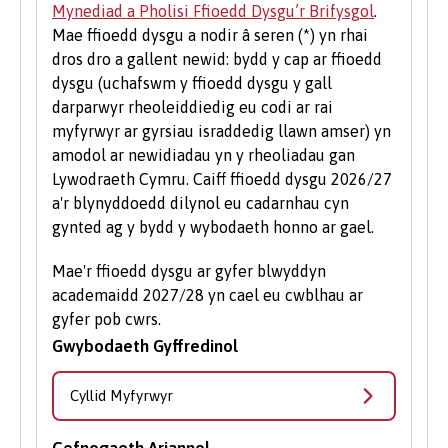
Mynediad a Pholisi Ffioedd Dysgu’r Brifysgol
.
ddechrau busnes newydd, gan gynnwys
Mae ffioedd dysgu a nodir â seren (*) yn rhai
mentora un i un, gweithdai a chyfleoedd
dros dro a gallent newid: bydd y cap ar ffioedd
ariannu.
dysgu (uchafswm y ffioedd dysgu y gall
Gwirfoddoli i Fyfyrwyr
darparwyr rheoleiddiedig eu codi ar rai
myfyrwyr ar gyrsiau israddedig llawn amser) yn
Mae gwirfoddoli yn brofiad gwerthfawr ac yn
amodol ar newidiadau yn y rheoliadau gan
gwella eich sgiliau a'ch cyflogadwyedd.
Lywodraeth Cymru. Caiff ffioedd dysgu 2026/27
Dysgwch fwy am gyfleoedd gwirfoddoli ar
a'r blynyddoedd dilynol eu cadarnhau cyn
wefan
Undeb y Myfyrwyr
.
gynted ag y bydd y wybodaeth honno ar gael.
Mae'r ffioedd dysgu ar gyfer blwyddyn
academaidd 2027/28 yn cael eu cwblhau ar
gyfer pob cwrs.
Gwybodaeth Gyffredinol
Cyllid Myfyrwyr
Cefnogaeth Ariannol