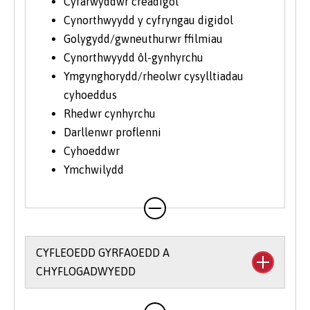
Cyfarwyddwr creadigol
Cynorthwyydd y cyfryngau digidol
Golygydd/gwneuthurwr ffilmiau
Cynorthwyydd ôl-gynhyrchu
Ymgynghorydd/rheolwr cysylltiadau
cyhoeddus
Rhedwr cynhyrchu
Darllenwr proflenni
Cyhoeddwr
Ymchwilydd
CYFLEOEDD GYRFAOEDD A
CHYFLOGADWYEDD
Mae
Gwasanaeth Sgiliau a Chyflogadwyedd
y