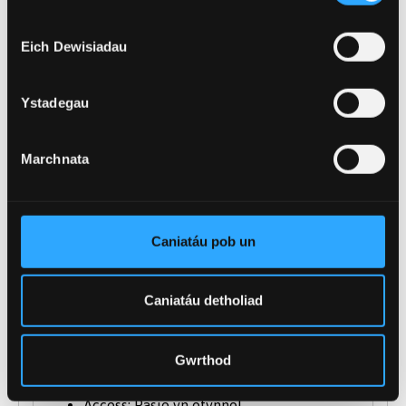
Eich Dewisiadau
GOFYNION MYNEDIAD PWNC-BENODOL
Mae'r cynigion yn seiliedig ar dariffau, 96 - 128
Ystadegau
pwynt tariff o gymwysterau Lefel 3* e.e.:
Marchnata
Lefel A: Ni dderbynnir Astudiaethau
Cyffredinol a Sgiliau Allweddol fel rheol.
Diploma Estynedig Cenedlaethol BTEC:
MMM- DDM
Caniatáu pob un
Diploma Technegol Estynedig
Caergrawnt: MMM - DDM
Caniatáu detholiad
Diploma Estynedig Technegol Uwch City
& Guilds (1080): ystyrir fesul achos
Diploma’r Fagloriaeth Ryngwladol:
Gwrthod
derbynnir
Access: Pasio yn ofynnol