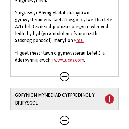
Ymgeiswyr Rhyngwladol: derbyniwn
gymwysterau ymadael â’r ysgol cyfwerth â lefel
A/Lefel 3 a/neu diplomâu colegau o wledydd
ledled y byd (yn amodol ar ofynion iaith
Saesneg penodol). manylion
yma.
*I gael rhestr lawn o gymwysterau Lefel 3 a
dderbynnir, ewch i
www.ucas.com
.
GOFYNION MYNEDIAD CYFFREDINOL Y
BRIFYSGOL
Rydym yn rhoi hyblygrwydd i chi o ran bodloni
ein gofynion mynediad ac yr ydym yn derbyn