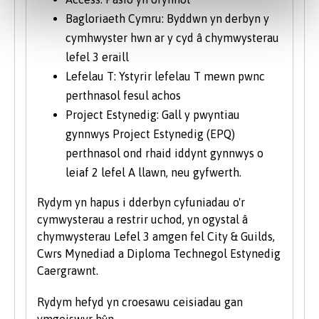
Bagloriaeth Cymru: Byddwn yn derbyn y
cymhwyster hwn ar y cyd â chymwysterau
lefel 3 eraill
Lefelau T: Ystyrir lefelau T mewn pwnc
perthnasol fesul achos
Project Estynedig: Gall y pwyntiau
gynnwys Project Estynedig (EPQ)
perthnasol ond rhaid iddynt gynnwys o
leiaf 2 lefel A llawn, neu gyfwerth.
Rydym yn hapus i dderbyn cyfuniadau o'r
cymwysterau a restrir uchod, yn ogystal â
chymwysterau Lefel 3 amgen fel City & Guilds,
Cwrs Mynediad a Diploma Technegol Estynedig
Caergrawnt.
Rydym hefyd yn croesawu ceisiadau gan
ymgeiswyr hŷn.