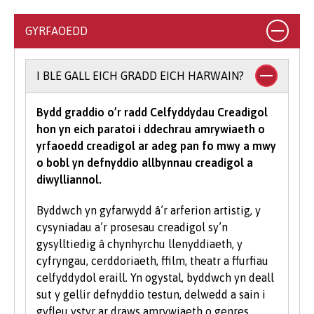
ystod eang o gymwysterau. Ar gyfer llawer o'n
cyrsiau gradd, byddwn yn derbyn cyfuniadau o
GYRFAOEDD
gymwysterau, yn ogystal ag ystod o
gymwysterau Lefel 3 amgen (gweler y cyrsiau
unigol am ragor o wybodaeth am gymwysterau
I BLE GALL EICH GRADD EICH HARWAIN?
a dderbynnir).
Bydd graddio o’r radd Celfyddydau Creadigol
I astudio cwrs gradd mae’n rhaid i chi gael
hon yn eich paratoi i ddechrau amrywiaeth o
isafswm o bwyntiau tariff UCAS, gyda rhai
yrfaoedd creadigol ar adeg pan fo mwy a mwy
cyrsiau yn gofyn am raddau mewn pynciau
o bobl yn defnyddio allbynnau creadigol a
penodol. Yn dibynnu ar yr hyn yr hoffech ei
diwylliannol.
astudio gyda ni, efallai y bydd meini prawf
ychwanegol yn cael eu gosod - bydd y rhain
Byddwch yn gyfarwydd â’r arferion artistig, y
wedi eu nodi'n glir yn y gofynion mynediad
cysyniadau a’r prosesau creadigol sy’n
cwrs-benodol. Am eglurhad manwl o bwyntiau
gysylltiedig â chynhyrchu llenyddiaeth, y
tariff UCAS, ewch i
www.ucas.com.
cyfryngau, cerddoriaeth, ffilm, theatr a ffurfiau
celfyddydol eraill. Yn ogystal, byddwch yn deall
Mae angen i bob myfyriwr feddu ar sgiliau
sut y gellir defnyddio testun, delwedd a sain i
sylfaenol da ac mae'r Brifysgol hefyd yn gweld
gyfleu ystyr ar draws amrywiaeth o genres