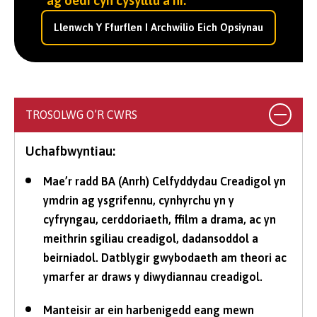
ag oedi cyn cysylltu â ni.
Llenwch Y Ffurflen I Archwilio Eich Opsiynau
TROSOLWG O’R CWRS
Uchafbwyntiau:
Mae’r radd BA (Anrh) Celfyddydau Creadigol yn
ymdrin ag ysgrifennu, cynhyrchu yn y
cyfryngau, cerddoriaeth, ffilm a drama, ac yn
meithrin sgiliau creadigol, dadansoddol a
beirniadol. Datblygir gwybodaeth am theori ac
ymarfer ar draws y diwydiannau creadigol.
Manteisir ar ein harbenigedd eang mewn