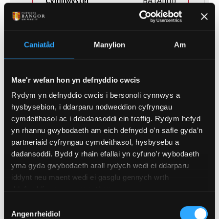
Cymhwyster
BA (Anrh)
Hyd
3 Blynedd
Caniatâd
Manylion
Am
Rhan Amser, Llawn
Modd Astudio
Amser
Mae'r wefan hon yn defnyddio cwcis
Rydym yn defnyddio cwcis i bersonoli cynnwys a
hysbysebion, i ddarparu nodweddion cyfryngau
cymdeithasol ac i ddadansoddi ein traffig. Rydym hefyd
yn rhannu gwybodaeth am eich defnydd o’n safle gyda’n
partneriaid cyfryngau cymdeithasol, hysbysebu a
(of 14)
1
dadansoddi. Bydd y rhain efallai yn cyfuno’r wybodaeth
yma gyda gwybodaeth arall rydych wedi ei ddarparu
iddynt neu maent wedi ei gasglu gennych wrth
ddefnyddio eu gwasanaethau.
Dewis
Angenrheidiol
GOFYNION MYNEDIAD
Caniatâd