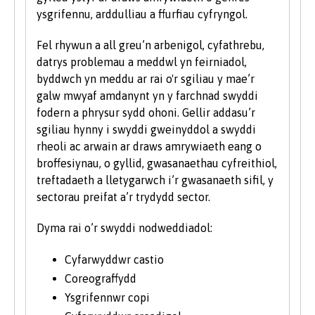
gwerth mewn sgiliau TG a chyfathrebu.
ysgrifennu, arddulliau a ffurfiau cyfryngol.
Rydym yn derbyn myfyrwyr â phob math o
Fel rhywun a all greu’n arbenigol, cyfathrebu,
gymwysterau, profiadau a chefndiroedd ac yn
datrys problemau a meddwl yn feirniadol,
ystyried pob cais yn unigol. Fel rhan o bolisi’r
byddwch yn meddu ar rai o'r sgiliau y mae’r
Brifysgol, rydym yn ystyried ceisiadau gan
galw mwyaf amdanynt yn y farchnad swyddi
ddarpar fyfyrwyr anabl ar yr un sail â phob
fodern a phrysur sydd ohoni. Gellir addasu’r
myfyriwr arall.
sgiliau hynny i swyddi gweinyddol a swyddi
rheoli ac arwain ar draws amrywiaeth eang o
Rydym hefyd yn ystyried ceisiadau gan
broffesiynau, o gyllid, gwasanaethau cyfreithiol,
ddysgwyr hŷn sydd â chymwysterau ansafonol
treftadaeth a lletygarwch i’r gwasanaeth sifil, y
a/neu brofiad gwaith a all ddangos y
sectorau preifat a’r trydydd sector.
cymhelliant a'r ymrwymiad i astudio ar raglen
prifysgol. Rydym yn cofrestru nifer sylweddol o
Dyma rai o’r swyddi nodweddiadol:
fyfyrwyr hŷn bob blwyddyn. I gael rhagor o
wybodaeth am astudio fel myfyriwr hŷn, ewch
Cyfarwyddwr castio
i’n hadran Astudio ym Mangor ar y wefan.
Coreograffydd
Ysgrifennwr copi