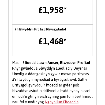
£1,958*
Ffeiriau Gyrfaoedd
Mae Prifysgol Bangor yn cynnal ffair yrfaoedd
ar draws y sefydliad yn yr Hydref bob blwyddyn
Ffi Blwyddyn Profiad Rhyngwladol
lle gall myfyrwyr gyfarfod a rhwydweithio gyda
chyflogwyr a sefydliadau partner y Brifysgol yn
£1,468*
ogystal â mynychu ystod o sgyrsiau gyrfa gyda
chyn-fyfyrwyr a gweithwyr proffesiynol o fewn
diwydiant. Mae cyfleoedd hefyd i fynychu
digwyddiadau gyrfaoedd â thema drwy gydol y
Mae’r
Ffioedd Llawn Amser
,
Blwyddyn Profiad
flwyddyn.
Rhyngwladol
a
Blwyddyn Lleoliad
y Deyrnas
Unedig a ddangosir yn gywir mewn perthynas
Menter
â’r flwyddyn mynediad a hysbysebwyd. Gall y
Brifysgol gynyddu’r ffioedd ar gyfer pob
Mae tîm Byddwch Fentrus yn darparu
blwyddyn astudio ddilynol a bydd hynny’n cael
amrywiaeth o wasanaethau i fyfyrwyr a
ei nodi’n glir yn eich cynnig pan fo’n berthnasol
graddedigion Prifysgol Bangor i’w helpu i
neu fel y nodir yng
Nghynllun Ffioedd a
ddatblygu eu sgiliau menter neu i’w cefnogi i