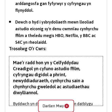
arddangosfa gan fyfyrwyr y cyfryngau yn
flynyddol.
Dewch o hyd i ysbrydoliaeth mewn lleoliad
astudio eiconig sy'n denu cwmnïau cynhyrchu
ffilm a theledu megis HBO, Netflix, y BBC ac
S4C yn rheolaidd.
Trosolwg O’r Cwrs:
Mae’r radd hon yn y Celfyddydau
Creadigol yn cyfuno astudio ffilm,
cyfryngau digidol a phrint,
newyddiaduraeth, cynhyrchu sain a
chynhyrchu gweledol ac astudiaethau
diwylliannol.
Byddwch yn dysgu technegau ac yn datblygu
Darllen Mwy
sgiliau i gynhyrchu deunyddiau ar gyfer y