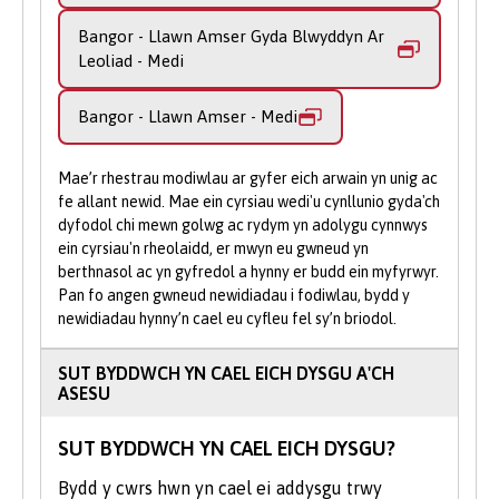
Derbyniadau cyfeillgar ar gael i’ch
helpu.
Bangor - Llawn Amser Gyda Blwyddyn Ar
Gallwch archwilio datblygiadau arloesol yn
Leoliad - Medi
y diwydiant llyfrau a chyhoeddi, edrych ar
Gwnewch Gais Ar-lein
: Cyflwynwch
sut mae ffilmiau’n cyfleu ystyr a mynegi
eich cais trwy ein porth ar-lein gan na
Bangor - Llawn Amser - Medi
eich dewisiadau creadigol eich hun fel
allwch wneud cais trwy UCAS i
gwneuthurwr ffilmiau. Gellir archwilio'r
astudio'n rhan amser.
gwahaniaeth rhwng ysgrifennu ffuglennol a
Mae’r rhestrau modiwlau ar gyfer eich arwain yn unig ac
ffeithiol ochr yn ochr â pharatoi a
fe allant newid. Mae ein cyrsiau wedi'u cynllunio gyda'ch
dyfodol chi mewn golwg ac rydym yn adolygu cynnwys
mireinio'ch sgiliau mewn cyfweliad.
ein cyrsiau'n rheolaidd, er mwyn eu gwneud yn
berthnasol ac yn gyfredol a hynny er budd ein myfyrwyr.
Ym Mhrifysgol Bangor byddwn yn eich
Pan fo angen gwneud newidiadau i fodiwlau, bydd y
annog i ddod o hyd i ffyrdd newydd o
newidiadau hynny’n cael eu cyfleu fel sy’n briodol.
fynegi eich hun, eich negeseuon a’ch ystyr.
Byddwch yn cael cyfleoedd i greu
SUT BYDDWCH YN CAEL EICH DYSGU A'CH
cyfryngau, cyfathrebiadau, cynyrchiadau a
ASESU
pherfformiadau gwreiddiol, fel unigolyn ac
fel rhan o dîm.
SUT BYDDWCH YN CAEL EICH DYSGU?
Ochr yn ochr â'ch astudiaethau mae
Bydd y cwrs hwn yn cael ei addysgu trwy