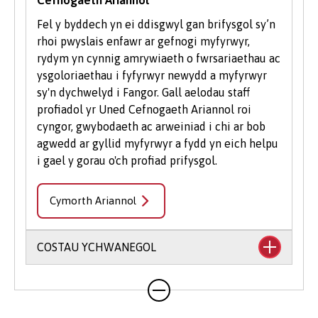
Fel y byddech yn ei ddisgwyl gan brifysgol sy’n
rhoi pwyslais enfawr ar gefnogi myfyrwyr,
rydym yn cynnig amrywiaeth o fwrsariaethau ac
ysgoloriaethau i fyfyrwyr newydd a myfyrwyr
sy'n dychwelyd i Fangor. Gall aelodau staff
profiadol yr Uned Cefnogaeth Ariannol roi
cyngor, gwybodaeth ac arweiniad i chi ar bob
agwedd ar gyllid myfyrwyr a fydd yn eich helpu
i gael y gorau o'ch profiad prifysgol.
Cymorth Ariannol
COSTAU YCHWANEGOL
Mae'n debygol y bydd eich cwrs yn cynnwys
costau ychwanegol nad ydynt wedi'u cynnwys
yn eich ffioedd dysgu. Gall hyn gynnwys llyfrau,