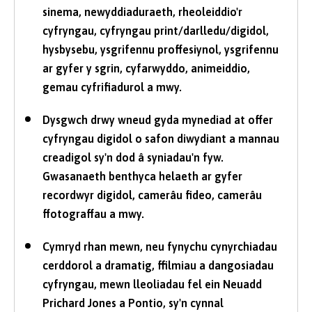
sinema, newyddiaduraeth, rheoleiddio'r
cyfryngau, cyfryngau print/darlledu/digidol,
hysbysebu, ysgrifennu proffesiynol, ysgrifennu
ar gyfer y sgrin, cyfarwyddo, animeiddio,
gemau cyfrifiadurol a mwy.
Dysgwch drwy wneud gyda mynediad at offer
cyfryngau digidol o safon diwydiant a mannau
creadigol sy'n dod â syniadau'n fyw.
Gwasanaeth benthyca helaeth ar gyfer
recordwyr digidol, camerâu fideo, camerâu
ffotograffau a mwy.
Cymryd rhan mewn, neu fynychu cynyrchiadau
cerddorol a dramatig, ffilmiau a dangosiadau
cyfryngau, mewn lleoliadau fel ein Neuadd
Prichard Jones a Pontio, sy'n cynnal