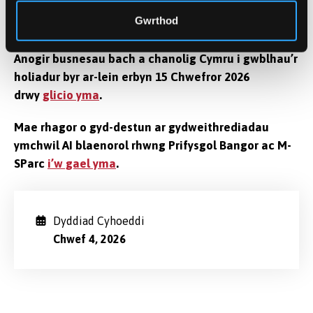
recriwtio arbenigwyr busnes AI i gefnogi
Gwrthod
rhaglen Busnes Cymru
Anogir busnesau bach a chanolig Cymru i gwblhau’r
holiadur byr ar-lein erbyn 15 Chwefror 2026
drwy
glicio yma
.
Mae rhagor o gyd-destun ar gydweithrediadau
ymchwil AI blaenorol rhwng Prifysgol Bangor ac M-
SParc
i’w gael yma
.
Dyddiad Cyhoeddi
Chwef 4, 2026