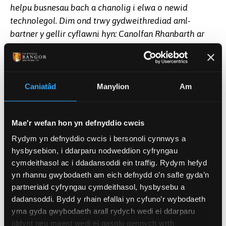
helpu busnesau bach a chanolig i elwa o newid
technolegol. Dim ond trwy gydweithrediad aml-
bartner y gellir cyflawni hyn: Canolfan Rhanbarth ar
gyfer Rhanbarthau ac Economïau Cynaliadwy Ysgol
Fusnes Albert Gubay, M-SParc a Llywodraeth Cymru.”
Mae M-SParc yn chwarae rhan allweddol wrth
Caniatâd
Manylion
Am
gysylltu’r ymchwil hon â busnesau ledled Cymru, gan
ddefnyddio ei ecosystem, ei rwydweithiau a’i brofiad
o gefnogi busnesau bach a chanolig sy’n cael eu
Mae'r wefan hon yn defnyddio cwcis
harwain gan arloesedd.
Rydym yn defnyddio cwcis i bersonoli cynnwys a
hysbysebion, i ddarparu nodweddion cyfryngau
Meddai Olwen Davies, Rheolwr Contractau a
cymdeithasol ac i ddadansoddi ein traffig. Rydym hefyd
Masnachol yn M-Sparc,
“Rydym wrth ein bodd yn
yn rhannu gwybodaeth am eich defnydd o’n safle gyda’n
cydweithio ar y prosiect ymchwil pwysig hwn. Yn M-
partneriaid cyfryngau cymdeithasol, hysbysebu a
SParc, ein rôl ni yw cysylltu arloesedd ag anghenion
dadansoddi. Bydd y rhain efallai yn cyfuno’r wybodaeth
busnes go iawn. Drwy symud ein hecosystem a’n
yma gyda gwybodaeth arall rydych wedi ei ddarparu
iddynt neu maent wedi ei gasglu gennych wrth
rhwydweithiau cenedlaethol, rydym am sicrhau bod