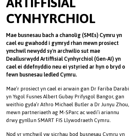
ARTIFFISIAL
CYNHYRCHIOL
Mae busnesau bach a chanolig (SMEs) Cymru yn
cael eu gwahodd i gymryd rhan mewn prosiect
ymchwil newydd sy'n archwilio sut mae
Deallusrwydd Artiffisial Cynhyrchiol (Gen-AI) yn
cael ei ddefnyddio neu ei ystyried ar hyn o bryd o
fewn busnesau ledled Cymru.
Mae’r prosiect yn cael ei arwain gan Dr Fariba Darabi
yn Ysgol Fusnes Albert Gubay Prifysgol Bangor, gan
weithio gyda’r Athro Michael Butler a Dr Junyu Zhou,
mewn partneriaeth ag M-SParc ac wedi’i ariannu
drwy gynllun SMART FIS Llywodraeth Cymru.
Nod yr ymchwil yw sicrhau bod busnesau Cymru yn