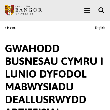
Neidio
Main
i’r
Prif
Menu
Gynnwys
News
English
Breadcrumb
GWAHODD
BUSNESAU CYMRU I
LUNIO DYFODOL
MABWYSIADU
DEALLUSRWYDD