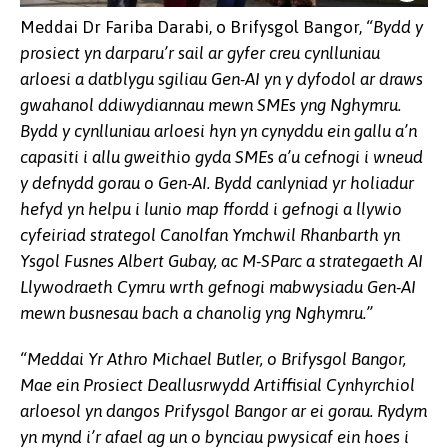
Meddai Dr Fariba Darabi, o Brifysgol Bangor,
“Bydd y
prosiect yn darparu’r sail ar gyfer creu cynlluniau
arloesi a datblygu sgiliau Gen-AI yn y dyfodol ar draws
gwahanol ddiwydiannau mewn SMEs yng Nghymru.
Bydd y cynlluniau arloesi hyn yn cynyddu ein gallu a’n
capasiti i allu gweithio gyda SMEs a’u cefnogi i wneud
y defnydd gorau o Gen-AI. Bydd canlyniad yr holiadur
hefyd yn helpu i lunio map ffordd i gefnogi a llywio
L-R: Junyu Zhou, Michael Butler,
cyfeiriad strategol Canolfan Ymchwil Rhanbarth yn
Fariba Darabi, Olwen Davies
Ysgol Fusnes Albert Gubay, ac M-SParc a strategaeth AI
Llywodraeth Cymru wrth gefnogi mabwysiadu Gen-AI
mewn busnesau bach a chanolig yng Nghymru.”
“Meddai Yr Athro Michael Butler, o Brifysgol Bangor,
Mae ein Prosiect Deallusrwydd Artiffisial Cynhyrchiol
arloesol yn dangos Prifysgol Bangor ar ei gorau. Rydym
yn mynd i’r afael ag un o bynciau pwysicaf ein hoes i