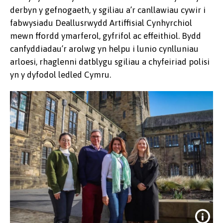
derbyn y gefnogaeth, y sgiliau a’r canllawiau cywir i
fabwysiadu Deallusrwydd Artiffisial Cynhyrchiol
mewn ffordd ymarferol, gyfrifol ac effeithiol. Bydd
canfyddiadau’r arolwg yn helpu i lunio cynlluniau
arloesi, rhaglenni datblygu sgiliau a chyfeiriad polisi
yn y dyfodol ledled Cymru.