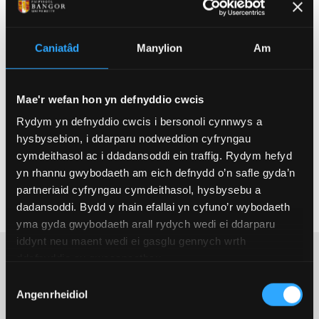
ymchwil ac arloesi Cymru, yn ogystal â helpu i
fynd i’r afael â’r heriau sy’n wynebu Cymru a’r
byd ehangach.
Caniatâd
Manylion
Am
Yr Athro Judy Hutchings
Mae'r wefan hon yn defnyddio cwcis
Yr Athro Judy Hutchings,
Athro mewn Seicoleg
Rydym yn defnyddio cwcis i bersonoli cynnwys a
hysbysebion, i ddarparu nodweddion cyfryngau
cymdeithasol ac i ddadansoddi ein traffig. Rydym hefyd
yn rhannu gwybodaeth am eich defnydd o’n safle gyda’n
Darllen Bywgraffiad yr Athro Hutchings
partneriaid cyfryngau cymdeithasol, hysbysebu a
dadansoddi. Bydd y rhain efallai yn cyfuno’r wybodaeth
yma gyda gwybodaeth arall rydych wedi ei ddarparu
iddynt neu maent wedi ei gasglu gennych wrth
ddefnyddio eu gwasanaethau.
Dewis
Angenrheidiol
Caniatâd