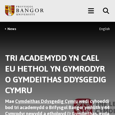
Neidio
Main
i’r
Prif
Menu
Gynnwys
News
English
Breadcrumb
TRI ACADEMYDD YN CAEL
EU HETHOL YN GYMRODYR
O GYMDEITHAS DDYSGEDIG
CYMRU
Mae
Cymdeithas Ddysgedig Cymru
wedi cyhoeddi
bod tri academydd o Brifysgol Bangor
ymhlith y 44
Cymrodyr newydd a etholwyd i'r Gymdeithas
, gyda