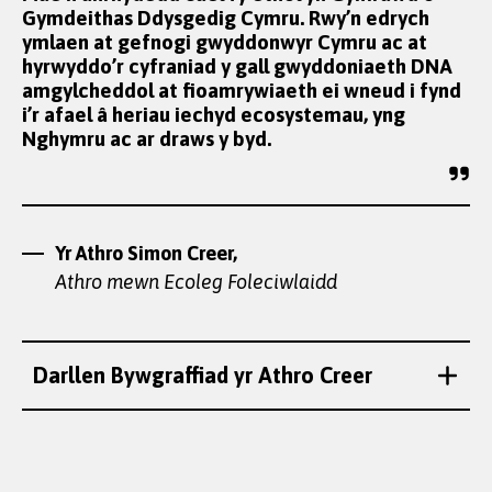
Gymdeithas Ddysgedig Cymru. Rwy’n edrych
ymlaen at gefnogi gwyddonwyr Cymru ac at
hyrwyddo’r cyfraniad y gall gwyddoniaeth DNA
amgylcheddol at fioamrywiaeth ei wneud i fynd
i’r afael â heriau iechyd ecosystemau, yng
Nghymru ac ar draws y byd.
Yr Athro Simon Creer
Yr Athro Simon Creer,
Athro mewn Ecoleg Foleciwlaidd
Darllen Bywgraffiad yr Athro Creer