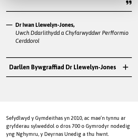
Dr Iwan Llewelyn-Jones
Dr Iwan Llewelyn-Jones,
Uwch Ddarlithydd a Chyfarwyddwr Perfformio
Cerddorol
Darllen Bywgraffiad Dr Llewelyn-Jones
Sefydlwyd y Gymdeithas yn 2010, ac mae’n tynnu ar
gryfderau sylweddol o dros 700 o Gymrodyr nodedig
yng Nghymru, y Deyrnas Unedig a thu hwnt.