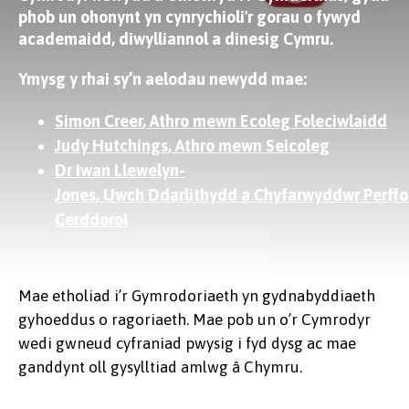
phob un ohonynt yn cynrychioli'r gorau o fywyd
academaidd, diwylliannol a dinesig Cymru.
Ymysg y rhai sy’n aelodau newydd mae:
Simon Creer
, Athro mewn Ecoleg Foleciwlaidd
Judy Hutchings
, Athro mewn Seicoleg
Dr Iwan Llewelyn-
Jones
, Uwch Ddarlithydd a Chyfarwyddwr Perff
Cerddorol
Mae etholiad i’r Gymrodoriaeth yn gydnabyddiaeth
gyhoeddus o ragoriaeth. Mae pob un o’r Cymrodyr
wedi gwneud cyfraniad pwysig i fyd dysg ac mae
ganddynt oll gysylltiad amlwg â Chymru.