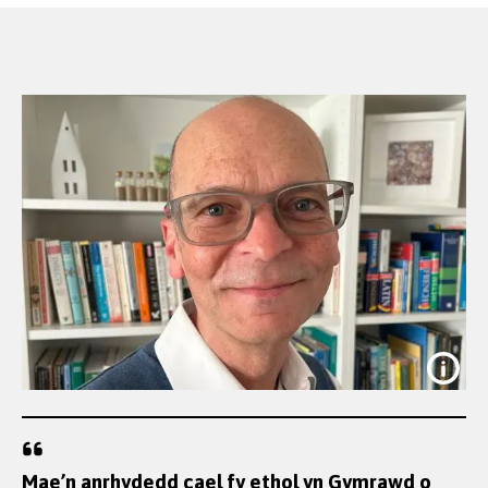
Mae’n anrhydedd cael fy ethol yn Gymrawd o