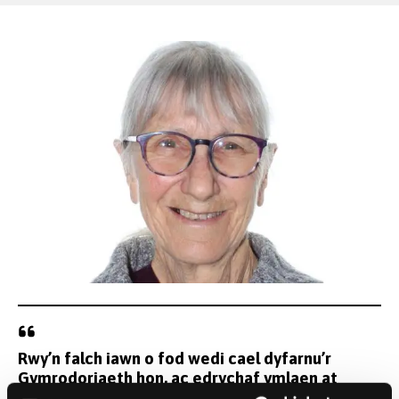
Rwy’n falch iawn o fod wedi cael dyfarnu’r
Gymrodoriaeth hon, ac edrychaf ymlaen at
gyfrannu at hyrwyddo a datblygu cymuned