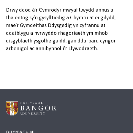
Drwy ddod â’r Cymrodyr mwyaf llwyddiannus a
thalentog sy’n gysylltiedig â Chymru at ei gilydd,
mae’r Gymdeithas Ddysgedig yn cyfrannu at
ddatblygu a hyrwyddo rhagoriaeth ym mhob
disgyblaeth ysgolheigaidd, gan ddarparu cyngor
arbenigol ac annibynnol i’r Llywodraeth.
DILYNWCH NI