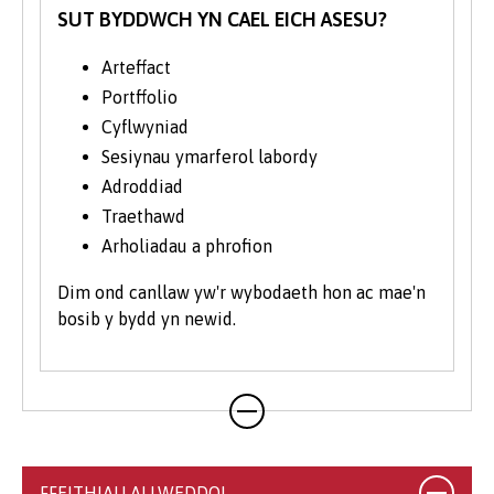
SUT BYDDWCH YN CAEL EICH ASESU?
ddyfnach o faes cyfrifiadureg.
Arteffact
Portffolio
Cyflwyniad
Sesiynau ymarferol labordy
Adroddiad
Traethawd
Arholiadau a phrofion
Dim ond canllaw yw'r wybodaeth hon ac mae'n
bosib y bydd yn newid.
FFEITHIAU ALLWEDDOL