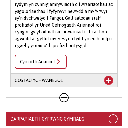
rydym yn cynnig amrywiaeth o fwrsariaethau ac
ysgoloriaethau i fyfyrwyr newydd a myfyrwyr
sy'n dychwelyd i Fangor. Gall aelodau staff
profiadol yr Uned Cefnogaeth Ariannol roi
cyngor, gwybodaeth ac arweiniad i chi ar bob
agwedd ar gyllid myfyrwyr a fydd yn eich helpu
i gael y gorau o'ch profiad prifysgol.
Cymorth Ariannol
COSTAU YCHWANEGOL
Mae'n debygol y bydd eich cwrs yn cynnwys
costau ychwanegol nad ydynt wedi'u cynnwys
yn eich ffioedd dysgu. Gall hyn gynnwys llyfrau,
argraffu, llungopïo, deunyddiau ysgrifennu
DARPARIAETH CYFRWNG CYMRAEG
addysgol a deunyddiau cysylltiedig, dillad