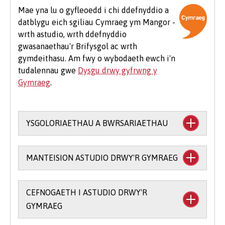
arbenigol, teithio i leoliadau, teithiau maes
Mae yna lu o gyfleoedd i chi ddefnyddio a
dewisol a meddalwedd.
datblygu eich sgiliau Cymraeg ym Mangor -
wrth astudio, wrth ddefnyddio
Mae hefyd rai costau ychwanegol cyffredin sy'n
gwasanaethau'r Brifysgol ac wrth
debygol o godi i fyfyrwyr ar bob cwrs, er
gymdeithasu. Am fwy o wybodaeth ewch i'n
enghraifft os byddwch yn mynychu eich
tudalennau gwe
Dysgu drwy gyfrwng y
Seremoni Raddio, bydd cost am logi gŵn (£25-
Gymraeg
.
£75) a chost am docynnau gwestai ychwanegol
(tua £12 yr un).
YSGOLORIAETHAU A BWRSARIAETHAU
Mae cefnogaeth ariannol ar gael i astudio
MANTEISION ASTUDIO DRWY'R GYMRAEG
trwy gyfrwng y Gymraeg:
Prif Ysgoloriaeth y Coleg Cymraeg
CEFNOGAETH I ASTUDIO DRWY'R
Mae ysgoloriaethau a bwrsariaethau ar
Cenedlaethol
(mae gofyn i chi sefyll
GYMRAEG
gael am astudio rhan o’ch cwrs drwy’r
arholiad Ysgoloriaeth Mynediad Bangor) -
Gymraeg.
£1,000 y flwyddyn am hyd at dair blynedd