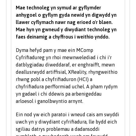
Mae technoleg yn symud ar gyflymder
I astudio cwrs gradd mae’n rhaid i chi gael
anhygoel o gyflym gyda newid yn digwydd yn
isafswm o bwyntiau tariff UCAS, gyda rhai
llawer cyflymach nawr nag erioed o'r blaen.
cyrsiau yn gofyn am raddau mewn pynciau
Mae hyn yn gwneud y diwydiant technoleg yn
penodol. Yn dibynnu ar yr hyn yr hoffech ei
faes deinamig a chyffrous i weithio ynddo.
astudio gyda ni, efallai y bydd meini prawf
ychwanegol yn cael eu gosod - bydd y rhain
Dyma hefyd pam y mae ein MComp
wedi eu nodi'n glir yn y gofynion mynediad
Cyfrifiadureg yn rhoi mewnwelediad i chi i'r
cwrs-benodol. Am eglurhad manwl o bwyntiau
datblygiadau diweddaraf, er enghraifft, mewn
tariff UCAS, ewch i
www.ucas.com.
deallusrwydd artiffisial, XReality, rhyngweithio
rhwng pobl a chyfrifiaduron (HCI) a
Mae angen i bob myfyriwr feddu ar sgiliau
chyfrifiadura perfformiad uchel. A pham rydym
sylfaenol da ac mae'r Brifysgol hefyd yn gweld
yn gadael i chi ddewis pa arbenigeddau
gwerth mewn sgiliau TG a chyfathrebu.
arloesol i ganolbwyntio arnynt.
Rydym yn derbyn myfyrwyr â phob math o
Ein nod yw eich paratoi i wneud cais am swyddi
gymwysterau, profiadau a chefndiroedd ac yn
uwch yn y diwydiant cyfrifiadura, lle bydd eich
ystyried pob cais yn unigol. Fel rhan o bolisi’r
sgiliau datrys problemau a dadansoddi
Brifysgol, rydym yn ystyried ceisiadau gan