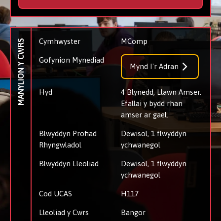
Cymhwyster
MComp
MANYLION Y CWRS
Gofynion Mynediad
Mynd I'r Adran
Hyd
4 Blynedd, Llawn Amser.
Efallai y bydd rhan
amser ar gael.
Blwyddyn Profiad
Dewisol, 1 flwyddyn
Rhyngwladol
ychwanegol
Blwyddyn Lleoliad
Dewisol, 1 flwyddyn
ychwanegol
Cod UCAS
H117
Lleoliad y Cwrs
Bangor