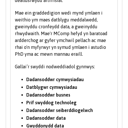
deallusrwydd artiffisial.
Mae ein graddedigion wedi mynd ymlaen i
weithio ym maes datblygu meddalwedd,
gweinyddu cronfeydd data, a gweinyddu
rhwydwaith. Mae'r MComp hefyd yn baratoad
ardderchog ar gyfer ymchwil pellach ac mae
rhai o'n myfyrwyr yn symud ymlaen i astudio
PhD yma ac mewn mannau eraill.
Gallai’r swyddi nodweddiadol gynnwys:
Dadansoddwr cymwysiadau
Datblygwr cymwysiadau
Dadansoddwr busnes
Prif swyddog technoleg
Dadansoddwr seiberddiogelwch
Dadansoddwr data
Gwyddonydd data