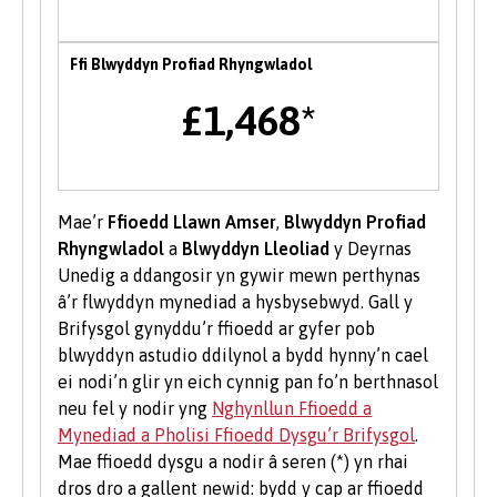
Mae tîm Byddwch Fentrus yn darparu
Ffi Blwyddyn Profiad Rhyngwladol
amrywiaeth o wasanaethau i fyfyrwyr a
graddedigion Prifysgol Bangor i’w helpu i
£1,468*
ddatblygu eu sgiliau menter neu i’w cefnogi i
ddechrau busnes newydd, gan gynnwys
mentora un i un, gweithdai a chyfleoedd
ariannu.
Mae’r
Ffioedd Llawn Amser
,
Blwyddyn Profiad
Rhyngwladol
a
Blwyddyn Lleoliad
y Deyrnas
Gwirfoddoli i Fyfyrwyr
Unedig a ddangosir yn gywir mewn perthynas
â’r flwyddyn mynediad a hysbysebwyd. Gall y
Mae gwirfoddoli yn brofiad gwerthfawr ac yn
Brifysgol gynyddu’r ffioedd ar gyfer pob
gwella eich sgiliau a'ch cyflogadwyedd.
blwyddyn astudio ddilynol a bydd hynny’n cael
Dysgwch fwy am gyfleoedd gwirfoddoli ar
ei nodi’n glir yn eich cynnig pan fo’n berthnasol
wefan
Undeb y Myfyrwyr
.
neu fel y nodir yng
Nghynllun Ffioedd a
Mynediad a Pholisi Ffioedd Dysgu’r Brifysgol
.
Mae ffioedd dysgu a nodir â seren (*) yn rhai
dros dro a gallent newid: bydd y cap ar ffioedd