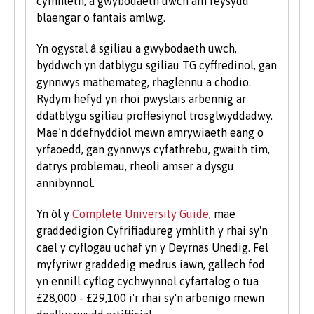
cymhleth, a gwybodaeth uwch am feysydd
ddarpar fyfyrwyr anabl ar yr un sail â phob
blaengar o fantais amlwg.
myfyriwr arall.
Yn ogystal â sgiliau a gwybodaeth uwch,
Rydym hefyd yn ystyried ceisiadau gan
byddwch yn datblygu sgiliau TG cyffredinol, gan
ddysgwyr hŷn sydd â chymwysterau ansafonol
gynnwys mathemateg, rhaglennu a chodio.
a/neu brofiad gwaith a all ddangos y
Rydym hefyd yn rhoi pwyslais arbennig ar
cymhelliant a'r ymrwymiad i astudio ar raglen
ddatblygu sgiliau proffesiynol trosglwyddadwy.
prifysgol. Rydym yn cofrestru nifer sylweddol o
Mae’n ddefnyddiol mewn amrywiaeth eang o
fyfyrwyr hŷn bob blwyddyn. I gael rhagor o
yrfaoedd, gan gynnwys cyfathrebu, gwaith tîm,
wybodaeth am astudio fel myfyriwr hŷn, ewch
datrys problemau, rheoli amser a dysgu
i’n hadran Astudio ym Mangor ar y wefan.
annibynnol.
Yn ôl y
Complete University Guide
, mae
graddedigion Cyfrifiadureg ymhlith y rhai sy'n
cael y cyflogau uchaf yn y Deyrnas Unedig. Fel
myfyriwr graddedig medrus iawn, gallech fod
yn ennill cyflog cychwynnol cyfartalog o tua
£28,000 - £29,100 i'r rhai sy'n arbenigo mewn