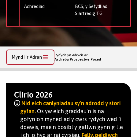
Achrediad
BCS, y Sefydliad
Siartredig TG
Rydych yn edrych ar:
Mynd I'r Adran
Archebu Prosbectws Poced
Clirio 2026
Nid eich canlyniadau sy'n adrodd y stori
gyfan.
Os yw eich graddau'n is na
gofynion mynediad y cwrs rydych wedi'i
ddewis, mae'n bosibl y gallwn gynnig lle
i chi o hyd ar rai cyrsiau.
Felly, peidiwch