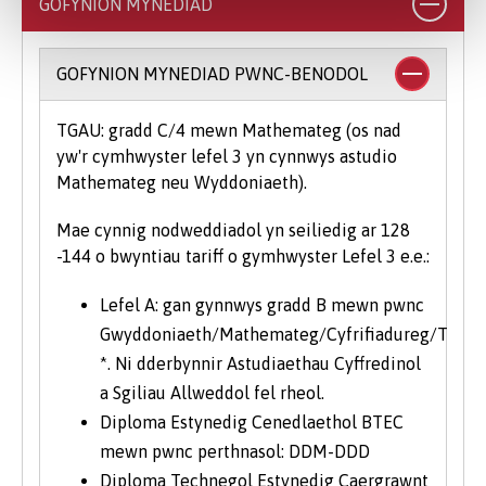
GOFYNION MYNEDIAD
GOFYNION MYNEDIAD PWNC-BENODOL
TGAU: gradd C/4 mewn Mathemateg (os nad
yw'r cymhwyster lefel 3 yn cynnwys astudio
Mathemateg neu Wyddoniaeth).
Mae cynnig nodweddiadol yn seiliedig ar 128
-144 o bwyntiau tariff o gymhwyster Lefel 3 e.e.:
Lefel A: gan gynnwys gradd B mewn pwnc
Gwyddoniaeth/Mathemateg/Cyfrifiadureg/TG
*. Ni dderbynnir Astudiaethau Cyffredinol
a Sgiliau Allweddol fel rheol.
Diploma Estynedig Cenedlaethol BTEC
mewn pwnc perthnasol: DDM-DDD
Diploma Technegol Estynedig Caergrawnt