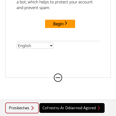
Mae gennych hefyd yr hawl i gyflwyno
asesiadau yn y Gymraeg ym mhob modiwl.
Prosbectws
Cofrestru Ar Ddiwrnod Agored