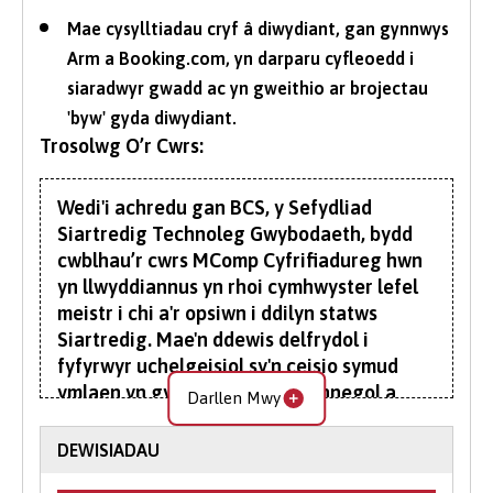
Mae cysylltiadau cryf â diwydiant, gan gynnwys
Arm a Booking.com, yn darparu cyfleoedd i
siaradwyr gwadd ac yn gweithio ar brojectau
'byw' gyda diwydiant.
Trosolwg O’r Cwrs:
Wedi'i achredu gan BCS, y Sefydliad
Siartredig Technoleg Gwybodaeth, bydd
cwblhau’r cwrs MComp Cyfrifiadureg hwn
yn llwyddiannus yn rhoi cymhwyster lefel
meistr i chi a'r opsiwn i ddilyn statws
Siartredig. Mae'n ddewis delfrydol i
fyfyrwyr uchelgeisiol sy'n ceisio symud
ymlaen yn gyflym i swyddi technegol a
Darllen Mwy
rheoli uwch.
DEWISIADAU
Gan gyfuno cynnwys israddedig ac ôl-raddedig,