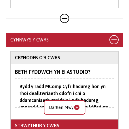
eich cais trwy ein porth ar-lein gan na
allwch wneud cais trwy UCAS i
astudio'n rhan amser.
CYNNWYS Y CWRS
CRYNODEB O'R CWRS
BETH FYDDWCH YN EI ASTUDIO?
Bydd y radd MComp Cyfrifiadureg hon yn
rhoi dealltwriaeth ddofn i chi o
ddamcaniaeth greiddiol cyfrifiadureg,
ynghyd â sgiliau rhaglennu a chyfrifiadura
Darllen Mwy
ymarferol uwch.
STRWYTHUR Y CWRS
Mae tair blynedd gyntaf yr MComp yr un