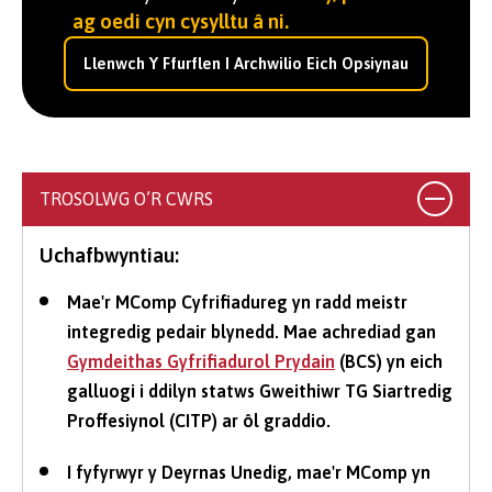
ag oedi cyn cysylltu â ni.
Llenwch Y Ffurflen I Archwilio Eich Opsiynau
TROSOLWG O’R CWRS
Uchafbwyntiau:
Mae'r MComp Cyfrifiadureg yn radd meistr
integredig pedair blynedd. Mae achrediad gan
Gymdeithas Gyfrifiadurol Prydain
(BCS) yn eich
galluogi i ddilyn statws Gweithiwr TG Siartredig
Proffesiynol (CITP) ar ôl graddio.
I fyfyrwyr y Deyrnas Unedig, mae'r MComp yn