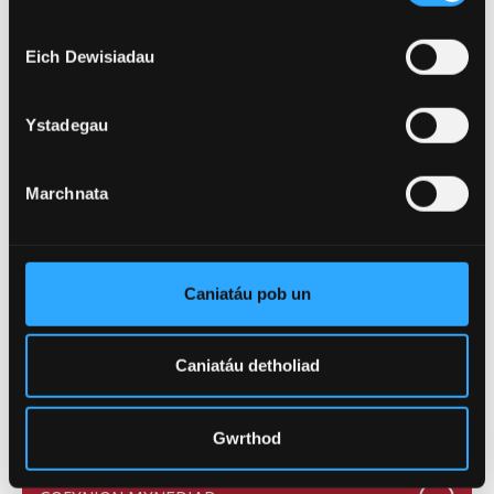
Cymhwyster
MComp
Eich Dewisiadau
Hyd
4 Blynedd
Ystadegau
Llawn Amser, Rhan
Modd Astudio
Amser
Marchnata
Caniatáu pob un
(of 11)
1
Caniatáu detholiad
Gwrthod