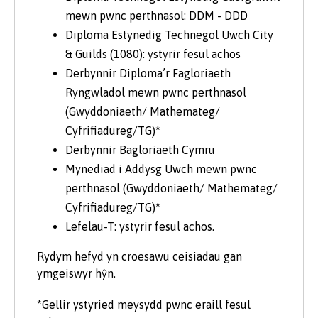
mewn pwnc perthnasol: DDM - DDD
Diploma Estynedig Technegol Uwch City
& Guilds (1080): ystyrir fesul achos
Derbynnir Diploma’r Fagloriaeth
Ryngwladol mewn pwnc perthnasol
(Gwyddoniaeth/ Mathemateg/
Cyfrifiadureg/TG)*
Derbynnir Bagloriaeth Cymru
Mynediad i Addysg Uwch mewn pwnc
perthnasol (Gwyddoniaeth/ Mathemateg/
Cyfrifiadureg/TG)*
Lefelau-T: ystyrir fesul achos.
Rydym hefyd yn croesawu ceisiadau gan
ymgeiswyr hŷn.
*Gellir ystyried meysydd pwnc eraill fesul