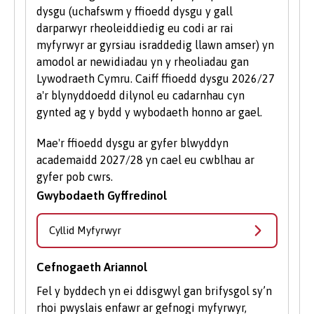
dysgu (uchafswm y ffioedd dysgu y gall
darparwyr rheoleiddiedig eu codi ar rai
myfyrwyr ar gyrsiau israddedig llawn amser) yn
amodol ar newidiadau yn y rheoliadau gan
Lywodraeth Cymru. Caiff ffioedd dysgu 2026/27
a'r blynyddoedd dilynol eu cadarnhau cyn
gynted ag y bydd y wybodaeth honno ar gael.
Mae'r ffioedd dysgu ar gyfer blwyddyn
academaidd 2027/28 yn cael eu cwblhau ar
gyfer pob cwrs.
Gwybodaeth Gyffredinol
Cyllid Myfyrwyr
Cefnogaeth Ariannol
Fel y byddech yn ei ddisgwyl gan brifysgol sy’n
rhoi pwyslais enfawr ar gefnogi myfyrwyr,