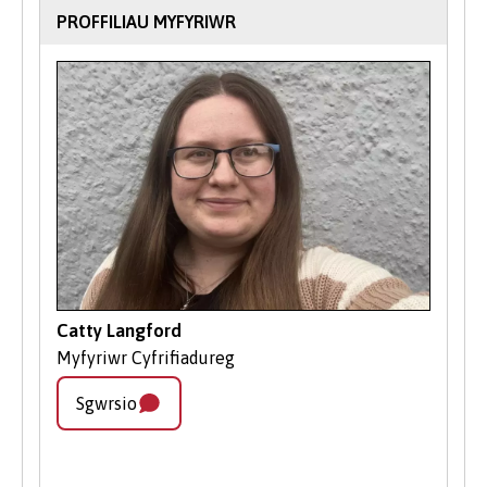
uwch o'r blaen, eich oedran, a'ch
PROFFILIAU MYFYRIWR
cenedligrwydd neu statws preswylio,
efallai y byddwch yn gymwys i dderbyn
benthyciadau myfyrwyr a ariennir gan y
llywodraeth i gyfrannu at ffioedd dysgu a
chostau byw.
Gall ein tîm Cyllid Myfyrwyr eich helpu i
lywio’r broses o wneud cais a deall eich
hawliau.
Eich Camau Nesaf
Catty Langford
Cysylltwch â Derbyniadau:
Os oes
Myfyriwr Cyfrifiadureg
gennych gwestiynau neu fod angen
arweiniad arnoch, mae ein tîm
Sgwrsio
Derbyniadau cyfeillgar ar gael i’ch
helpu.
Gwnewch Gais Ar-lein
: Cyflwynwch