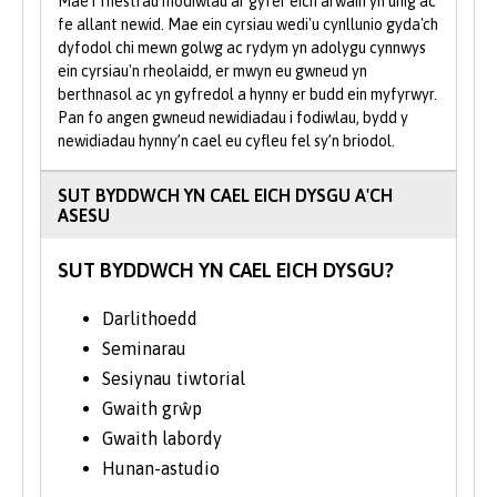
Mae’r rhestrau modiwlau ar gyfer eich arwain yn unig ac
perfformiad uchel, a dysgu peirianyddol
fe allant newid. Mae ein cyrsiau wedi'u cynllunio gyda'ch
dyfodol chi mewn golwg ac rydym yn adolygu cynnwys
uwch.
ein cyrsiau'n rheolaidd, er mwyn eu gwneud yn
berthnasol ac yn gyfredol a hynny er budd ein myfyrwyr.
Yn ogystal â datblygu eich sgiliau gwaith
Pan fo angen gwneud newidiadau i fodiwlau, bydd y
tîm a chyfathrebu, mae project mawr
newidiadau hynny’n cael eu cyfleu fel sy’n briodol.
MComp yn baratoad gwych ar gyfer tîm
project blaenllaw yn y byd go iawn yn y
SUT BYDDWCH YN CAEL EICH DYSGU A'CH
dyfodol. Byddwch yn dysgu sut i siarad â
ASESU
chwsmeriaid a defnyddwyr terfynol.
Byddwch hefyd yn ennill profiad o nodi,
SUT BYDDWCH YN CAEL EICH DYSGU?
dylunio, adeiladu a phrofi datrysiad
meddalwedd neu galedwedd.
Darlithoedd
Seminarau
Mae’r Project Tîm MComp craidd yn gofyn
Sesiynau tiwtorial
i chi gymryd rhan mewn ymchwiliad grŵp
Gwaith grŵp
o bwnc technegol, yna rhoi cyflwyniad
Gwaith labordy
grŵp o'ch canlyniadau a chyflwyno
traethawd hir grŵp. Erbyn i chi raddio,
Hunan-astudio
byddwch yn elwa o ddealltwriaeth