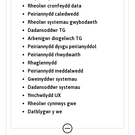
Rheolwr cronfeydd data
Peiriannydd caledwedd
Rheolwr systemau gwybodaeth
Dadansoddwr TG
Arbenigwr diogelwch TG
Peiriannydd dysgu peirianyddol
Peiriannydd rhwydwaith
Rhaglennydd
Peiriannydd meddalwedd
Gweinyddwr systemau
Dadansoddwr systemau
Ymchwilydd UX
Rheolwr cynnwys gwe
Datblygwr y we