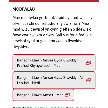
fath â'r rhai ar gyfer y BSc Cyfrifiadureg. Yn
MODIWLAU
ystod y cyfnod hwn o'ch dysgu, mae digon o
gyfleoedd i roi’r hyn rydych chi’n ei ddysgu
Mae modiwlau gorfodol/craidd yn fodiwlau sy’n
ar waith mewn senarios bywyd go iawn
ofynnol i chi eu hastudio ar y cwrs hwn. Mae
Projectau Diwydiannol a'r Project Unigol.
modiwlau dewisol yn cynnig elfen o ddewis o
Byddwch hefyd yn elwa o addysgu sy'n
fewn cwricwlwm y cwrs. Gall y nifer o fodiwlau
ymwneud â diddordebau ymchwil ac
dewisol sydd ar gael amrywio o flwyddyn i
arbenigedd ein staff academaidd. Mae
flwyddyn.
modiwlau dewisol yn ymdrin ag
arbenigeddau fel graffeg gyfrifiadurol,
Bangor - Llawn Amser Gyda Blwyddyn
deallusrwydd artiffisial ac asiantau, a
Profiad Rhyngwladol - Medi
chyfathrebu data.
Bangor - Llawn Amser Gyda Blwyddyn Ar
Mae’r bedwaredd flwyddyn olaf yn rhoi hyd
Leoliad - Medi
yn oed mwy o hyblygrwydd i chi na’r radd –
gallwch deilwra hyd at hanner cynnwys
Bangor - Llawn Amser - Medi
eich cwrs o fodiwlau dewisol. Mae'r rhain
yn cwmpasu meysydd mwy cymhleth fel
delweddu gwybodaeth, cyfrifiadura