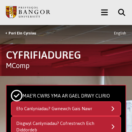
Neidio
Main
i’r
Prif
Menu
Gynnwys
Pori Ein Cyrsiau
English
Breadcrumb
CYFRIFIADUREG
MComp
MAE'R CWRS YMA AR GAEL DRWY CLIRIO
Efo Canlyniadau? Gwnewch Gais Nawr
Disgwyl Canlyniadau? Cofrestrwch Eich
Diddordeb