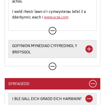
achos.
I weld rhestr lawn o’r cymwysterau lefel 3 a
dderbynnir, ewch i
www.ucas.com
GOFYNION MYNEDIAD CYFFREDINOL Y
BRIFYSGOL
Rydym yn rhoi hyblygrwydd i chi o ran bodloni
ein gofynion mynediad ac yr ydym yn derbyn
ystod eang o gymwysterau. Ar gyfer llawer o'n
cyrsiau gradd, byddwn yn derbyn cyfuniadau o
GYRFAOEDD
gymwysterau, yn ogystal ag ystod o
gymwysterau Lefel 3 amgen (gweler y cyrsiau
unigol am ragor o wybodaeth am gymwysterau
I BLE GALL EICH GRADD EICH HARWAIN?
a dderbynnir).