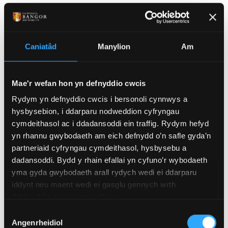
CYMHARU CYRSIAU
Caniatâd
Manylion
Am
Y CWRS HWN:
CYFRIFIADUREG
- MComp
Mae'r wefan hon yn defnyddio cwcis
Rydym yn defnyddio cwcis i bersonoli cynnwys a
Cwrs israddedig estynedig yw’r radd
hysbysebion, i ddarparu nodweddion cyfryngau
Meistr 4 blynedd hon a fydd yn
cymdeithasol ac i ddadansoddi ein traffig. Rydym hefyd
cynyddu eich gwybodaeth am
yn rhannu gwybodaeth am eich defnydd o’n safle gyda’n
gyfrifiadureg.
partneriaid cyfryngau cymdeithasol, hysbysebu a
dadansoddi. Bydd y rhain efallai yn cyfuno’r wybodaeth
yma gyda gwybodaeth arall rydych wedi ei ddarparu
iddynt neu maent wedi ei gasglu gennych wrth
ddefnyddio eu gwasanaethau.
Cod UCAS
H117
Dewis
Angenrheidiol
Caniatâd