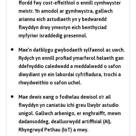
ffordd fwy cost-effeithiol o ennill cymhwyster
meistr. Yn amodol ar gymhwystra, gallwch
ariannu eich astudiaeth yn y bedwaredd
flwyddyn drwy ymestyn eich benthyciad
myfyriwr israddedig presennol.
Mae’n datblygu gwybodaeth sylfaenol ac uwch.
Rydych yn ennill profiad ymarferol helaeth gan
ddefnyddio caledwedd a meddalwedd o safon
diwydiant yn ein labordai cyfrifiadura, trochi a
rhwydweithio o safon uchel.
Mae dewis eang o fodiwlau dewisol o'r ail
flwyddyn yn caniatáu ichi greu llwybr astudio
unigol. Gallwch arbenigo, er enghraifft, mewn
dadansoddeg, deallusrwydd artiffisial (AI),
Rhyngrwyd Pethau (IoT) a mwy.