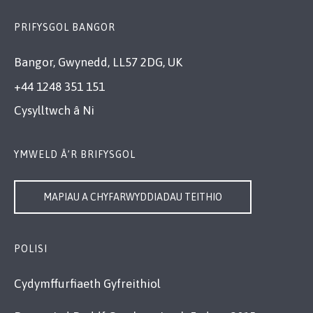
PRIFYSGOL BANGOR
Bangor, Gwynedd, LL57 2DG, UK
+44 1248 351 151
Cysylltwch â Ni
YMWELD Â’R BRIFYSGOL
MAPIAU A CHYFARWYDDIADAU TEITHIO
POLISI
Cydymffurfiaeth Gyfreithiol