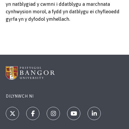
yn natblygiad y cwmni i ddatblygu a marchnata
cynhwysion morol, a fydd yn datblygu ei chyfleoedd
gyrfa yn y dyfodol ymhellach.
DILYNWCH NI