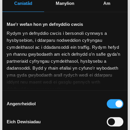
chefnogi’r gwaith o adeiladu ar brofiad blaenorol.
Caniatâd
Manylion
Am
Fy nghynllun wrth symud ymlaen yw parhau i
gyfrannu at weledigaeth y cwmni wrth archwilio
Mae'r wefan hon yn defnyddio cwcis
projectau newydd, yn enwedig projectau newydd a
Rydym yn defnyddio cwcis i bersonoli cynnwys a
fydd yn canolbwyntio ar fiotechnoleg las. Rwy’n
hysbysebion, i ddarparu nodweddion cyfryngau
gyffrous am y cyfle i barhau i weithio gyda Pennotec
cymdeithasol ac i ddadansoddi ein traffig. Rydym hefyd
yn rhannu gwybodaeth am eich defnydd o’n safle gyda’n
ac i weithio ar ddatrysiadau arloesol newydd sy’n
partneriaid cyfryngau cymdeithasol, hysbysebu a
harneisio ffynonellau morol ar gyfer cymwysiadau
dadansoddi. Bydd y rhain efallai yn cyfuno’r wybodaeth
cynaliadwy. Mae hyn yn cyd-fynd yn berffaith â fy
yma gyda gwybodaeth arall rydych wedi ei ddarparu
nghefndir mewn bioleg môr, gan ei fod yn caniatáu i
iddynt neu maent wedi ei gasglu gennych wrth
mi integreiddio fy ngwybodaeth am ecosystemau ac
ddefnyddio eu gwasanaethau.
organebau morol â biotechnoleg. Drwy barhau gyda
Dewis
Pennotec, rwy’n gobeithio chwarae rhan allweddol
Angenrheidiol
Caniatâd
yn y gwaith o ddatblygu projectau a datblygu
datrysiadau cynaliadwy.
Eich Dewisiadau
Mae'r interniaeth hon wedi bod yn fuddiol iawn i mi.