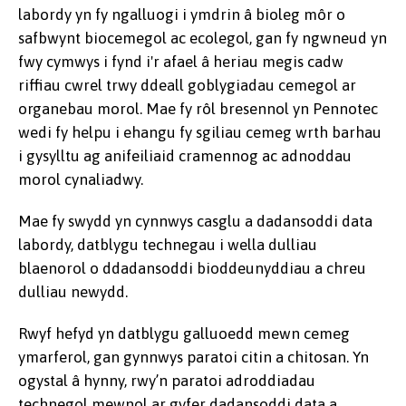
labordy yn fy ngalluogi i ymdrin â bioleg môr o
safbwynt biocemegol ac ecolegol, gan fy ngwneud yn
fwy cymwys i fynd i'r afael â heriau megis cadw
riffiau cwrel trwy ddeall goblygiadau cemegol ar
organebau morol. Mae fy rôl bresennol yn Pennotec
wedi fy helpu i ehangu fy sgiliau cemeg wrth barhau
i gysylltu ag anifeiliaid cramennog ac adnoddau
morol cynaliadwy.
Mae fy swydd yn cynnwys casglu a dadansoddi data
labordy, datblygu technegau i wella dulliau
blaenorol o ddadansoddi bioddeunyddiau a chreu
dulliau newydd.
Rwyf hefyd yn datblygu galluoedd mewn cemeg
ymarferol, gan gynnwys paratoi citin a chitosan. Yn
ogystal â hynny, rwy’n paratoi adroddiadau
technegol mewnol ar gyfer dadansoddi data a