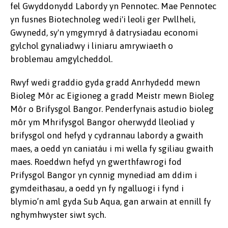
fel Gwyddonydd Labordy yn Pennotec. Mae Pennotec
yn fusnes Biotechnoleg wedi'i leoli ger Pwllheli,
Gwynedd, sy'n ymgymryd â datrysiadau economi
gylchol gynaliadwy i liniaru amrywiaeth o
broblemau amgylcheddol.
Rwyf wedi graddio gyda gradd Anrhydedd mewn
Bioleg Môr ac Eigioneg a gradd Meistr mewn Bioleg
Môr o Brifysgol Bangor. Penderfynais astudio bioleg
môr ym Mhrifysgol Bangor oherwydd lleoliad y
brifysgol ond hefyd y cydrannau labordy a gwaith
maes, a oedd yn caniatáu i mi wella fy sgiliau gwaith
maes. Roeddwn hefyd yn gwerthfawrogi fod
Prifysgol Bangor yn cynnig mynediad am ddim i
gymdeithasau, a oedd yn fy ngalluogi i fynd i
blymio’n aml gyda Sub Aqua, gan arwain at ennill fy
nghymhwyster siwt sych.