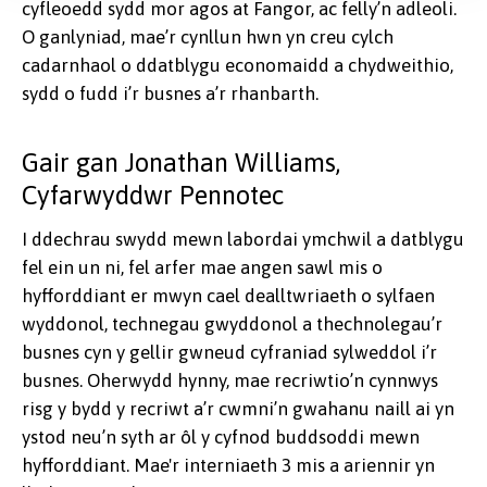
cyfleoedd sydd mor agos at Fangor, ac felly’n adleoli.
O ganlyniad, mae’r cynllun hwn yn creu cylch
cadarnhaol o ddatblygu economaidd a chydweithio,
sydd o fudd i’r busnes a’r rhanbarth.
Gair gan Jonathan Williams,
Cyfarwyddwr Pennotec
I ddechrau swydd mewn labordai ymchwil a datblygu
fel ein un ni, fel arfer mae angen sawl mis o
hyfforddiant er mwyn cael dealltwriaeth o sylfaen
wyddonol, technegau gwyddonol a thechnolegau’r
busnes cyn y gellir gwneud cyfraniad sylweddol i’r
busnes. Oherwydd hynny, mae recriwtio’n cynnwys
risg y bydd y recriwt a’r cwmni’n gwahanu naill ai yn
ystod neu’n syth ar ôl y cyfnod buddsoddi mewn
hyfforddiant. Mae'r interniaeth 3 mis a ariennir yn