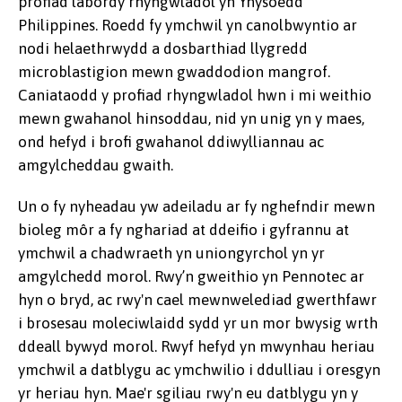
profiad labordy rhyngwladol yn Ynysoedd
Philippines. Roedd fy ymchwil yn canolbwyntio ar
nodi helaethrwydd a dosbarthiad llygredd
microblastigion mewn gwaddodion mangrof.
Caniataodd y profiad rhyngwladol hwn i mi weithio
mewn gwahanol hinsoddau, nid yn unig yn y maes,
ond hefyd i brofi gwahanol ddiwylliannau ac
amgylcheddau gwaith.
Un o fy nyheadau yw adeiladu ar fy nghefndir mewn
bioleg môr a fy nghariad at ddeifio i gyfrannu at
ymchwil a chadwraeth yn uniongyrchol yn yr
amgylchedd morol. Rwy’n gweithio yn Pennotec ar
hyn o bryd, ac rwy'n cael mewnwelediad gwerthfawr
i brosesau moleciwlaidd sydd yr un mor bwysig wrth
ddeall bywyd morol. Rwyf hefyd yn mwynhau heriau
ymchwil a datblygu ac ymchwilio i ddulliau i oresgyn
yr heriau hyn. Mae'r sgiliau rwy'n eu datblygu yn y