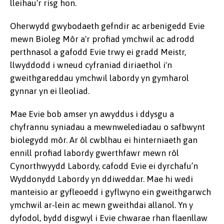
lleihau'r risg hon.
Oherwydd gwybodaeth gefndir ac arbenigedd Evie
mewn Bioleg Môr a'r profiad ymchwil ac adrodd
perthnasol a gafodd Evie trwy ei gradd Meistr,
llwyddodd i wneud cyfraniad diriaethol i'n
gweithgareddau ymchwil labordy yn gymharol
gynnar yn ei lleoliad.
Mae Evie bob amser yn awyddus i ddysgu a
chyfrannu syniadau a mewnwelediadau o safbwynt
biolegydd môr. Ar ôl cwblhau ei hinterniaeth gan
ennill profiad labordy gwerthfawr mewn rôl
Cynorthwyydd Labordy, cafodd Evie ei dyrchafu’n
Wyddonydd Labordy yn ddiweddar. Mae hi wedi
manteisio ar gyfleoedd i gyflwyno ein gweithgarwch
ymchwil ar-lein ac mewn gweithdai allanol. Yn y
dyfodol, bydd disgwyl i Evie chwarae rhan flaenllaw