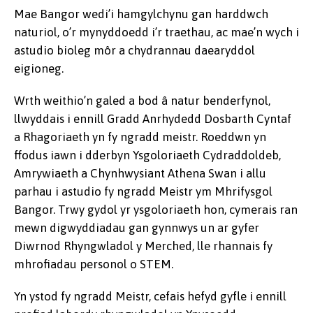
Mae Bangor wedi’i hamgylchynu gan harddwch
naturiol, o’r mynyddoedd i’r traethau, ac mae’n wych i
astudio bioleg môr a chydrannau daearyddol
eigioneg.
Wrth weithio’n galed a bod â natur benderfynol,
llwyddais i ennill Gradd Anrhydedd Dosbarth Cyntaf
a Rhagoriaeth yn fy ngradd meistr. Roeddwn yn
ffodus iawn i dderbyn Ysgoloriaeth Cydraddoldeb,
Amrywiaeth a Chynhwysiant Athena Swan i allu
parhau i astudio fy ngradd Meistr ym Mhrifysgol
Bangor. Trwy gydol yr ysgoloriaeth hon, cymerais ran
mewn digwyddiadau gan gynnwys un ar gyfer
Diwrnod Rhyngwladol y Merched, lle rhannais fy
mhrofiadau personol o STEM.
Yn ystod fy ngradd Meistr, cefais hefyd gyfle i ennill