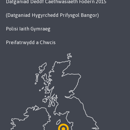
Datganiad Deddf Caethwasiaeth Fodern 2015
(Datganiad Hygyrchedd Prifysgol Bangor)
Polisi Iaith Gymraeg
Preifatrwydd a Chwcis