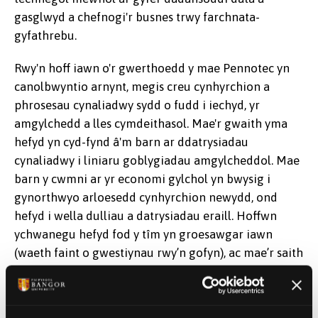
gasglwyd a chefnogi'r busnes trwy farchnata-
gyfathrebu.
Rwy'n hoff iawn o'r gwerthoedd y mae Pennotec yn
canolbwyntio arnynt, megis creu cynhyrchion a
phrosesau cynaliadwy sydd o fudd i iechyd, yr
amgylchedd a lles cymdeithasol. Mae'r gwaith yma
hefyd yn cyd-fynd â'm barn ar ddatrysiadau
cynaliadwy i liniaru goblygiadau amgylcheddol. Mae
barn y cwmni ar yr economi gylchol yn bwysig i
gynorthwyo arloesedd cynhyrchion newydd, ond
hefyd i wella dulliau a datrysiadau eraill. Hoffwn
ychwanegu hefyd fod y tîm yn groesawgar iawn
(waeth faint o gwestiynau rwy’n gofyn), ac mae’r saith
mis yr wyf wedi bod yma wedi bod yn brysur iawn
gyda phrojectau newydd, yr wyf wedi eu mwynhau ac
wedi cael y cyfle i ddatblygu sgiliau newydd a