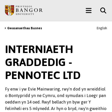
Neidio
Main
i’r
Prif
Menu
Gynnwys
Gwasanaethau Busnes
English
Breadcrumb
INTERNIAETH
GRADDEDIG -
PENNOTEC LTD
Fy enw i yw Evie Mainwaring, rwy'n dod yn wreiddiol
o Bontypridd yn ne Cymru, ond symudais i Loegr pan
oeddwn yn 14 oed. Rwyf bellach yn byw ger Y
Felinheli ers 5 mlynedd. Ar hyn o bryd, rwy'n gweithio