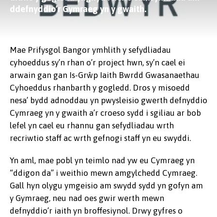
ddefnyddio’r Gymraeg yn y gwaith.
Mae Prifysgol Bangor ymhlith y sefydliadau
cyhoeddus sy’n rhan o’r project hwn, sy’n cael ei
arwain gan gan Is-Grŵp Iaith Bwrdd Gwasanaethau
Cyhoeddus rhanbarth y gogledd. Dros y misoedd
nesa’ bydd adnoddau yn pwysleisio gwerth defnyddio
Cymraeg yn y gwaith a’r croeso sydd i sgiliau ar bob
lefel yn cael eu rhannu gan sefydliadau wrth
recriwtio staff ac wrth gefnogi staff yn eu swyddi.
Yn aml, mae pobl yn teimlo nad yw eu Cymraeg yn
“ddigon da” i weithio mewn amgylchedd Cymraeg.
Gall hyn olygu ymgeisio am swydd sydd yn gofyn am
y Gymraeg, neu nad oes gwir werth mewn
defnyddio’r iaith yn broffesiynol. Drwy gyfres o