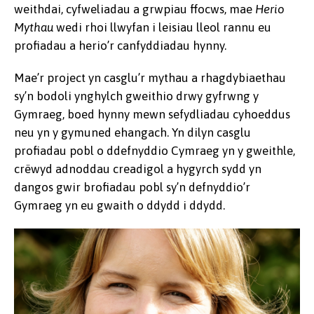
weithdai, cyfweliadau a grwpiau ffocws, mae
Herio
Mythau
wedi rhoi llwyfan i leisiau lleol rannu eu
profiadau a herio’r canfyddiadau hynny.
Mae’r project yn casglu’r mythau a rhagdybiaethau
sy’n bodoli ynghylch gweithio drwy gyfrwng y
Gymraeg, boed hynny mewn sefydliadau cyhoeddus
neu yn y gymuned ehangach. Yn dilyn casglu
profiadau pobl o ddefnyddio Cymraeg yn y gweithle,
crëwyd adnoddau creadigol a hygyrch sydd yn
dangos gwir brofiadau pobl sy’n defnyddio’r
Gymraeg yn eu gwaith o ddydd i ddydd.