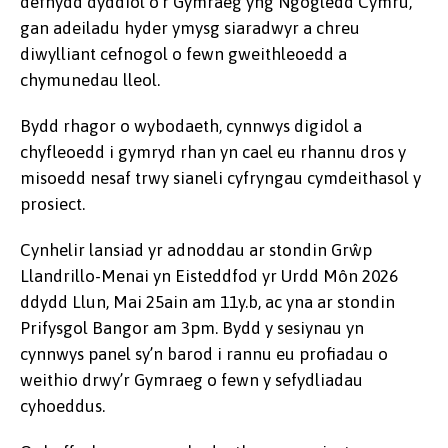
defnydd dyddiol o’r Gymraeg yng Ngogledd Cymru,
gan adeiladu hyder ymysg siaradwyr a chreu
diwylliant cefnogol o fewn gweithleoedd a
chymunedau lleol.
Bydd rhagor o wybodaeth, cynnwys digidol a
chyfleoedd i gymryd rhan yn cael eu rhannu dros y
misoedd nesaf trwy sianeli cyfryngau cymdeithasol y
prosiect.
Cynhelir lansiad yr adnoddau ar stondin Grŵp
Llandrillo-Menai yn Eisteddfod yr Urdd Môn 2026
ddydd Llun, Mai 25ain am 11y.b,
ac yna ar stondin
Prifysgol Bangor am 3pm. Bydd y sesiynau yn
cynnwys panel sy’n barod i rannu eu profiadau o
weithio drwy’r Gymraeg o fewn y sefydliadau
cyhoeddus.