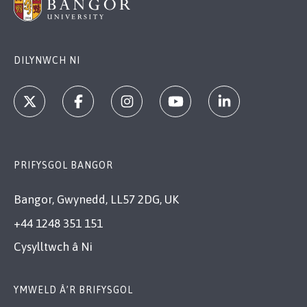
DILYNWCH NI
PRIFYSGOL BANGOR
Bangor, Gwynedd, LL57 2DG, UK
+44 1248 351 151
Cysylltwch â Ni
YMWELD Â’R BRIFYSGOL