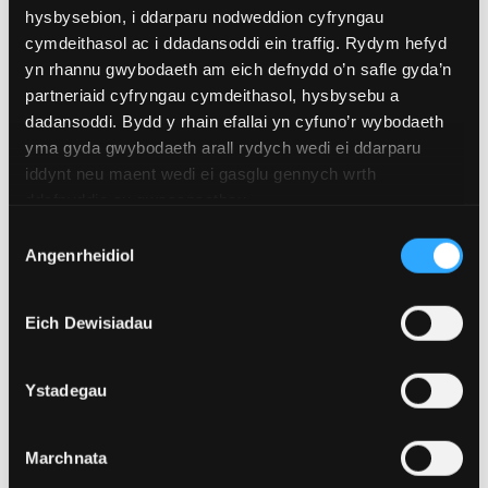
hysbysebion, i ddarparu nodweddion cyfryngau
cymdeithasol ac i ddadansoddi ein traffig. Rydym hefyd
yn rhannu gwybodaeth am eich defnydd o’n safle gyda’n
partneriaid cyfryngau cymdeithasol, hysbysebu a
dadansoddi. Bydd y rhain efallai yn cyfuno’r wybodaeth
yma gyda gwybodaeth arall rydych wedi ei ddarparu
iddynt neu maent wedi ei gasglu gennych wrth
ddefnyddio eu gwasanaethau.
4 Awst 2026
Dewis
Angenrheidiol
Caniatâd
Academydd o Ysgol Feddygol Gogledd Cymru
wedi'i ethol yn Gymrawd Cymdeithas America
ar gyfer Ymchwil i Esgyrn a Mwynau
Eich Dewisiadau
Ystadegau
Marchnata