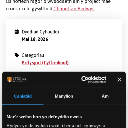
Os hoffech ragor o wybodaeth am y project mae
croeso i chi gysylltu â
Chanolfan Bedwyr.
Dyddiad Cyhoeddi
Mai 18, 2026
Categorïau
Prifysgol (Cyffredinol)
Newyddion Perthnasol
Caniatâd
Manylion
Am
Mae'r wefan hon yn defnyddio cwcis
Rydym yn defnyddio cwcis i bersonoli cynnwys a