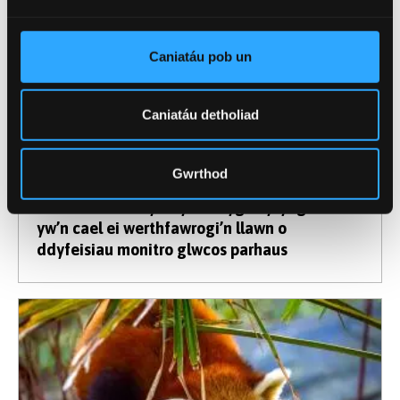
Caniatáu pob un
Caniatáu detholiad
4 Awst 2026
Gwrthod
Astudiaeth newydd yn amlygu cyfyngiad nad
yw’n cael ei werthfawrogi’n llawn o
ddyfeisiau monitro glwcos parhaus