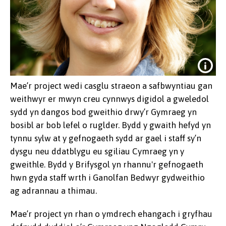
Mae’r project wedi casglu straeon a safbwyntiau gan
weithwyr er mwyn creu cynnwys digidol a gweledol
sydd yn dangos bod gweithio drwy’r Gymraeg yn
bosibl ar bob lefel o ruglder. Bydd y gwaith hefyd yn
tynnu sylw at y gefnogaeth sydd ar gael i staff sy’n
dysgu neu ddatblygu eu sgiliau Cymraeg yn y
gweithle. Bydd y Brifysgol yn rhannu'r gefnogaeth
hwn gyda staff wrth i Ganolfan Bedwyr gydweithio
ag adrannau a thimau.
Dr Lowri Angharad Hughes
Mae’r project yn rhan o ymdrech ehangach i gryfhau