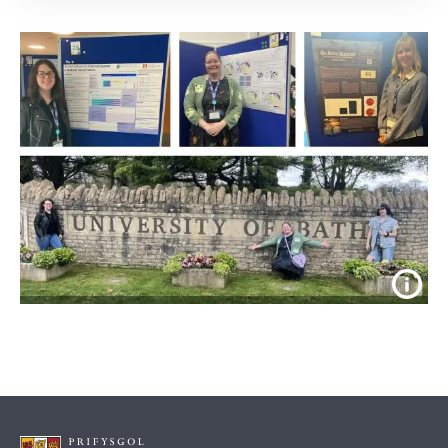
Steph Parry (Third-year BSc
Computer Science), Bethan Wilkes
(Third-year BSc Applied Data
Science), Christina Harley (Second-
year BSc Computer Science), and