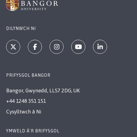
Grey Bray (MSc Computing for Data
Science) attended BCSWomen
Lovelace Colloquium 2026 at the
University of Bath
DILYNWCH NI
Credit:
StephParry
PRIFYSGOL BANGOR
Bangor, Gwynedd, LL57 2DG, UK
+44 1248 351 151
Cysylltwch â Ni
YMWELD Â’R BRIFYSGOL