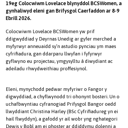
19eg Colocwiwm Lovelace blynyddol BCSWomen, a
gynhaliwyd eleni gan Brifysgol Caerfaddon ar 8-9
Ebrill 2026.
Colocwiwm Lovelace BCSWomen yw prif
ddigwyddiad y Deyrnas Unedig ar gyfer merched a
myfyrwyr anneuaidd sy’n astudio pynciau ym maes
cyfrifiadura, gan ddarparu llwyfan i fyfyrwyr
gyflwyno eu projectau, ymgysylltu â diwydiant ac
adeiladu rhwydweithiau proffesiynol.
Eleni, mynychodd pedwar myfyriwr o Fangor y
digwyddiad, a chyflwynodd tri ohonynt bosteri. Un o
uchafbwyntiau cyfranogiad Prifysgol Bangor oedd
llwyddiant Christina Harley (BSc Cyfrifiadureg yn ei
hail flwyddyn), a gafodd yr ail wobr yng nghategori
Dewis y Bobl am ei phoster ar ddiddymu dolenni a