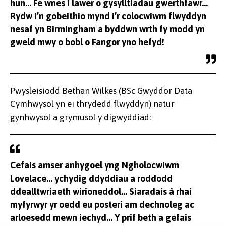
hun… Fe wnes i lawer o gysylltiadau gwerthfawr…
Rydw i’n gobeithio mynd i’r colocwiwm flwyddyn
nesaf yn Birmingham a byddwn wrth fy modd yn
gweld mwy o bobl o Fangor yno hefyd!
Pwysleisiodd Bethan Wilkes (BSc Gwyddor Data
Cymhwysol yn ei thrydedd flwyddyn) natur
gynhwysol a grymusol y digwyddiad:
Cefais amser anhygoel yng Ngholocwiwm
Lovelace… ychydig ddyddiau a roddodd
ddealltwriaeth wirioneddol… Siaradais â rhai
myfyrwyr yr oedd eu posteri am dechnoleg ac
arloesedd mewn iechyd… Y prif beth a gefais