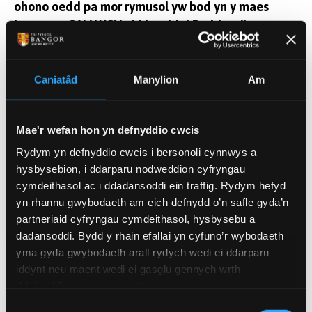
ohono oedd pa mor rymusol yw bod yn y maes
hwnnw, a GALLWCH chi lwyddo! Byddwn i'n
argymell i unrhyw un sydd â diddordeb gofrestru
ar ei gyfer, mae'n brofiad gwych.
Caniatâd
Manylion
Am
Yn yr un modd, tynnodd Steph Parry (BSc
Mae'r wefan hon yn defnyddio cwcis
Cyfrifiadureg yn ei thrydedd flwyddyn) sylw at yr
Rydym yn defnyddio cwcis i bersonoli cynnwys a
amrywiaeth o gyfleoedd sydd ar gael:
hysbysebion, i ddarparu nodweddion cyfryngau
cymdeithasol ac i ddadansoddi ein traffig. Rydym hefyd
yn rhannu gwybodaeth am eich defnydd o’n safle gyda’n
partneriaid cyfryngau cymdeithasol, hysbysebu a
Cefais gymaint o hwyl… roedd yn ddiddorol iawn
dadansoddi. Bydd y rhain efallai yn cyfuno’r wybodaeth
gweld yr holl brojectau gwahanol… roedd llwythi o
yma gyda gwybodaeth arall rydych wedi ei ddarparu
stondinau gwych… lle gallech chi gael sgwrs go
iddynt neu maent wedi ei gasglu gennych wrth
iawn am PhDs, swyddi a gyrfaoedd. Profiad
ddefnyddio eu gwasanaethau.
gwirioneddol ysbrydoledig a diwrnod gwych.
Dewis