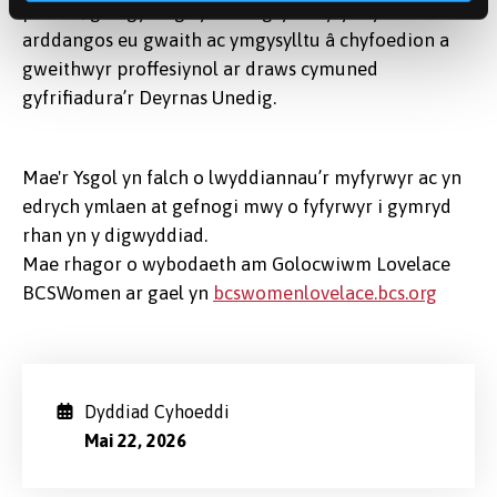
posteri, gan gynnig cyfle unigryw i fyfyrwyr
arddangos eu gwaith ac ymgysylltu â chyfoedion a
gweithwyr proffesiynol ar draws cymuned
gyfrifiadura’r Deyrnas Unedig.
Mae'r Ysgol yn falch o lwyddiannau’r myfyrwyr ac yn
edrych ymlaen at gefnogi mwy o fyfyrwyr i gymryd
rhan yn y digwyddiad.
Mae rhagor o wybodaeth am Golocwiwm Lovelace
BCSWomen ar gael yn
bcswomenlovelace.bcs.org
Dyddiad Cyhoeddi
Mai 22, 2026