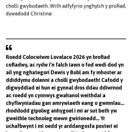
cholli gwybodaeth. Wrth adfyfyrio ynghylch y profiad,
dywedodd Christina:
Roedd Colocwiwm Lovelace 2026 yn brofiad
cofiadwy, ac rydw i’n falch iawn o fod wedi dod yn
ail yng nghategori Dewis y Bobl am fy mhoster ar
ddiddymu dolenni a cholli gwybodaeth! Cafodd y
digwyddiad ei hun ei gynnal dros ddau ddiwrnod
ac roedd yn cynnwys gwahanol weithdai a
chyflwyniadau gan amrywiaeth eang o gwmnïau…
rhoddodd gipolwg anhygoel i mi ar sut beth yw
gweithle technoleg mewn gwirionedd… Yr
uchafbwynt i mi oedd yr arddangosfa posteri ei