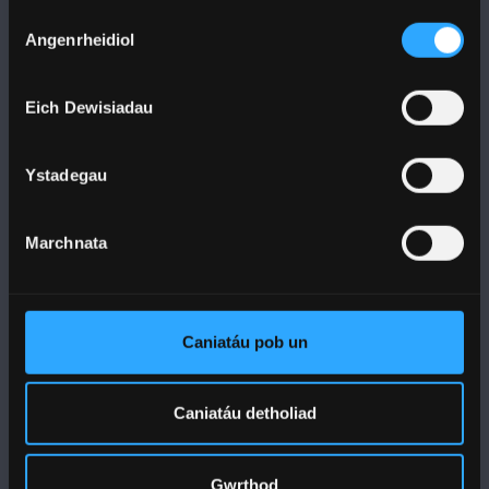
Dewis
Angenrheidiol
Caniatâd
Eich Dewisiadau
DILYNWCH NI
Ystadegau
Marchnata
PRIFYSGOL BANGOR
Caniatáu pob un
Bangor, Gwynedd, LL57 2DG, UK
+44 1248 351 151
Caniatáu detholiad
Cysylltwch â Ni
Gwrthod