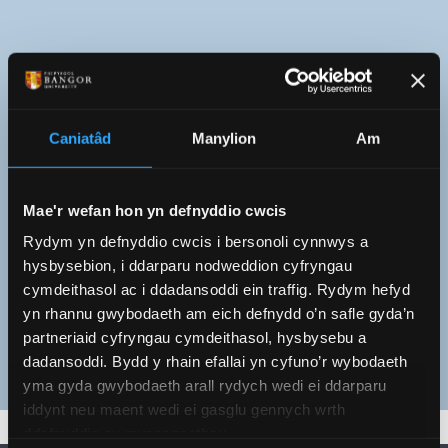
Astudio trwy gyfrwng y
Gymraeg
Caniatâd
Manylion
Am
Mae'r wefan hon yn defnyddio cwcis
Rydym yn defnyddio cwcis i bersonoli cynnwys a
hysbysebion, i ddarparu nodweddion cyfryngau
cymdeithasol ac i ddadansoddi ein traffig. Rydym hefyd
yn rhannu gwybodaeth am eich defnydd o’n safle gyda’n
partneriaid cyfryngau cymdeithasol, hysbysebu a
dadansoddi. Bydd y rhain efallai yn cyfuno’r wybodaeth
yma gyda gwybodaeth arall rydych wedi ei ddarparu
iddynt neu maent wedi ei gasglu gennych wrth
ddefnyddio eu gwasanaethau.