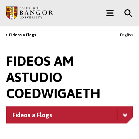
Neidio
Main
i’r
Prif
Menu
Gynnwys
Fideos a Flogs
English
Breadcrumb
FIDEOS AM
ASTUDIO
COEDWIGAETH
Fideos a Flogs