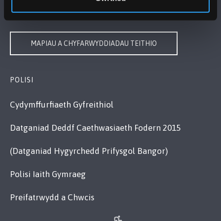
YMWELD Â’R BRIFYSGOL
MAPIAU A CHYFARWYDDIADAU TEITHIO
POLISI
Cydymffurfiaeth Gyfreithiol
Datganiad Deddf Caethwasiaeth Fodern 2015
(Datganiad Hygyrchedd Prifysgol Bangor)
Polisi Iaith Gymraeg
Preifatrwydd a Chwcis