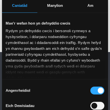
Caniatâd
Manylion
Am
Mae'r wefan hon yn defnyddio cwcis
Rydym yn defnyddio cwcis i bersonoli cynnwys a
hysbysebion, i ddarparu nodweddion cyfryngau
cymdeithasol ac i ddadansoddi ein traffig. Rydym hefyd
yn rhannu gwybodaeth am eich defnydd o’n safle gyda’n
partneriaid cyfryngau cymdeithasol, hysbysebu a
dadansoddi. Bydd y rhain efallai yn cyfuno’r wybodaeth
yma gyda gwybodaeth arall rydych wedi ei ddarparu
iddynt neu maent wedi ei gasglu gennych wrth
ddefnyddio eu gwasanaethau.
Dewis
DILYNWCH NI
Angenrheidiol
Caniatâd
Eich Dewisiadau