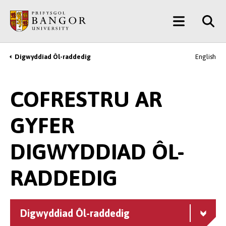
Neidio
Main
i’r
Prif
Menu
Gynnwys
Digwyddiad Ôl-raddedig
English
Breadcrumb
COFRESTRU AR
GYFER
DIGWYDDIAD ÔL-
RADDEDIG
Digwyddiad Ôl-raddedig