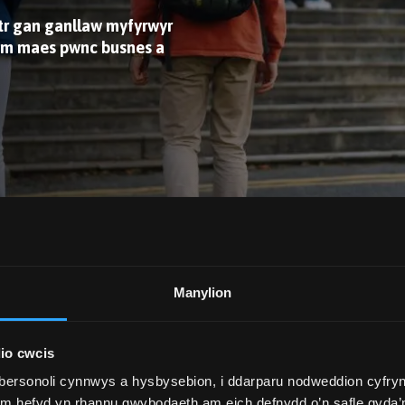
tr gan ganllaw myfyrwyr
 ym maes pwnc busnes a
Manylion
r fwyaf yn y Deyrnas Unedig, gyda 114 o brifysgolion ar y
io cwcis
bersonoli cynnwys a hysbysebion, i ddarparu nodweddion cyfryn
ym hefyd yn rhannu gwybodaeth am eich defnydd o’n safle gyda’n