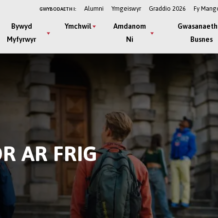
Alumni
Ymgeiswyr
Graddio 2026
Fy Mang
GWYBODAETH I:
Bywyd
Ymchwil
Amdanom
Gwasanaeth
Myfyrwyr
Ni
Busnes
R AR FRIG