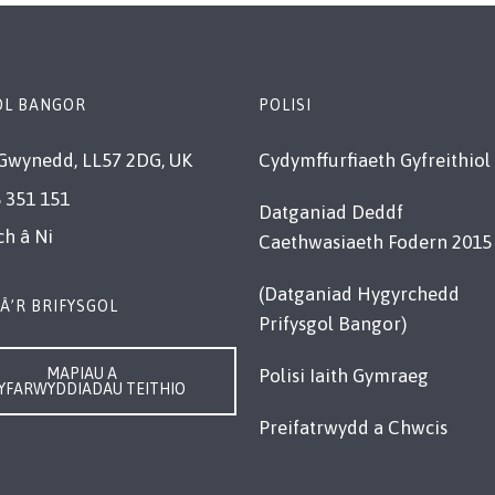
OL BANGOR
POLISI
Gwynedd, LL57 2DG, UK
Cydymffurfiaeth Gyfreithiol
 351 151
Datganiad Deddf
ch â Ni
Caethwasiaeth Fodern 2015
(Datganiad Hygyrchedd
Â’R BRIFYSGOL
Prifysgol Bangor)
MAPIAU A
Polisi Iaith Gymraeg
YFARWYDDIADAU TEITHIO
Preifatrwydd a Chwcis