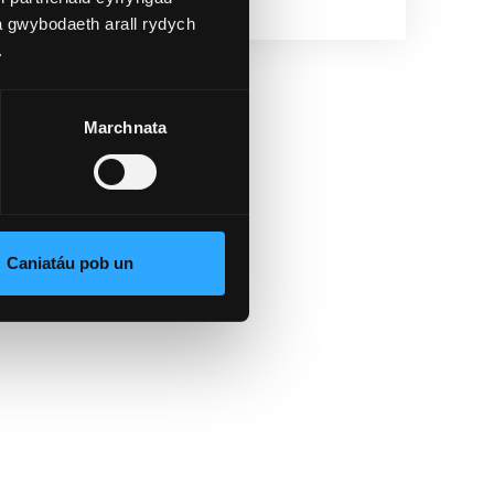
a gwybodaeth arall rydych
.
Marchnata
Caniatáu pob un