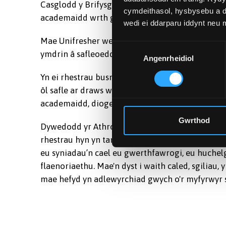
Casglodd y Brifysgol gyfanswm o 242 pwynt — 
cymdeithasol, hysbysebu a d
academaidd wrth gynnig y gost byw fwyaf ffordd
wedi ei ddarparu iddynt neu
Mae Unifresher wedi'i adeiladu gan dîm o fyfyrw
Dewis
ymdrin â safleoedd prifysgol, canllawiau dinasoe
Angenrheidiol
Caniatâd
Yn ei rhestrau busnes a rheolaeth diweddaraf, c
ôl safle ar draws wyth metrig: enillion gradde
academaidd, diogelwch, costau byw, bywyd cymd
Gwrthod
Dywedodd yr Athro Bruce Vanstone, Pennaeth Ys
rhestrau hyn yn tanlinellu bod y myfyrwyr sy’n
eu syniadau’n cael eu gwerthfawrogi, eu huchelge
flaenoriaethu. Mae'n dyst i waith caled, sgiliau,
mae hefyd yn adlewyrchiad gwych o'r myfyrwyr s