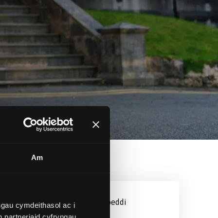
Am
Dyddiad Cyhoeddi
gau cymdeithasol ac i
Mai 29, 2026
 partneriaid cyfryngau