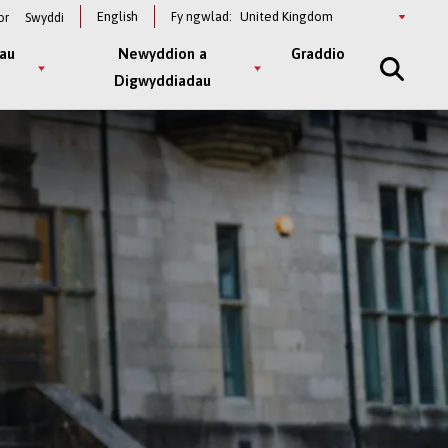
Select
English
Fy ngwlad:
or
Swyddi
a
country
au
Newyddion a
Graddio
Digwyddiadau