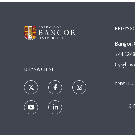
PRIFYSG
Bangor, 
+44 1248
Cysylltw
DILYNWCH NI
YMWELD 
CH