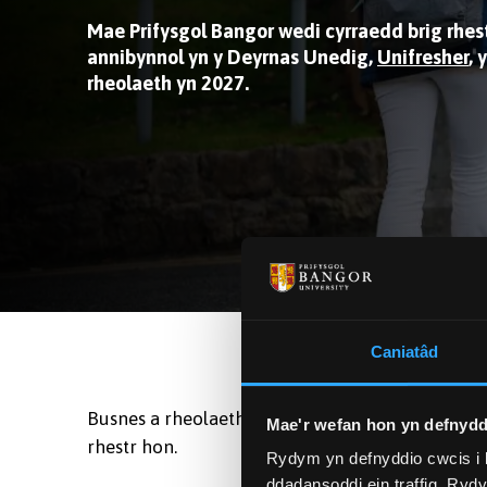
Mae Prifysgol Bangor wedi cyrraedd brig rhes
annibynnol yn y Deyrnas Unedig,
Unifresher
,
rheolaeth yn 2027.
Caniatâd
Busnes a rheolaeth yw'r radd israddedig a astudi
Mae'r wefan hon yn defnydd
rhestr hon.
Rydym yn defnyddio cwcis i 
ddadansoddi ein traffig. Ryd