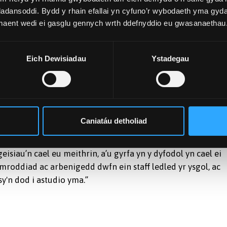
gan gyflawni 100% ar ansawdd addysgu a chefnogaeth
adansoddi. Bydd y rhain efallai yn cyfuno’r wybodaeth yma gyd
iadwy o unrhyw ysgol fusnes yn y set ddata hon.
 maent wedi ei gasglu gennych wrth ddefnyddio eu gwasanaethau
yr sy’n gweithredu fel golygyddion ac awduron ac sy'n
dd, llety a chyngor ymarferol.
Eich Dewisiadau
Ystadegau
afodd 114 o brifysgolion yn y Deyrnas Unedig eu rhestru yn
digion, ansawdd addysgu, boddhad myfyrwyr, cefnogaeth
eithasol a chynaliadwyedd.
Caniatáu detholiad
gol Fusnes Albert Gubay ym Mhrifysgol Bangor, “Mae’r
 ymuno â ni yn profi amgylchedd bywiog a chefnogol lle mae
isiau’n cael eu meithrin, a’u gyrfa yn y dyfodol yn cael ei
 ymroddiad ac arbenigedd dwfn ein staff ledled yr ysgol, ac
y'n dod i astudio yma.”