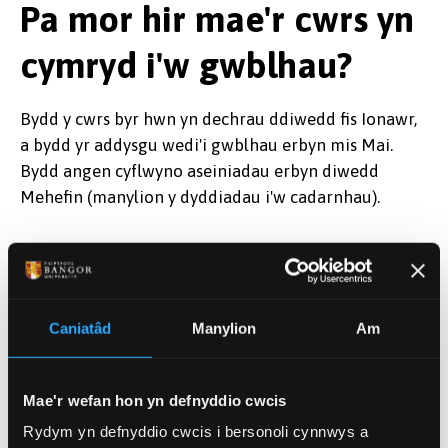
Pa mor hir mae'r cwrs yn
cymryd i'w gwblhau?
Bydd y cwrs byr hwn yn dechrau ddiwedd fis Ionawr,
a bydd yr addysgu wedi'i gwblhau erbyn mis Mai.
Bydd angen cyflwyno aseiniadau erbyn diwedd
Mehefin (manylion y dyddiadau i'w cadarnhau).
Asesiadau
Caniatâd
Manylion
Am
Bydd yr asesiadau ar y cwrs byr hwn yn cynnwys y
canlynol:
Mae'r wefan hon yn defnyddio cwcis
Traethawd academaidd (2000 o eiriau)
Rydym yn defnyddio cwcis i bersonoli cynnwys a
Tasg adfyfyrio naratif ysgrifenedig (1500 o