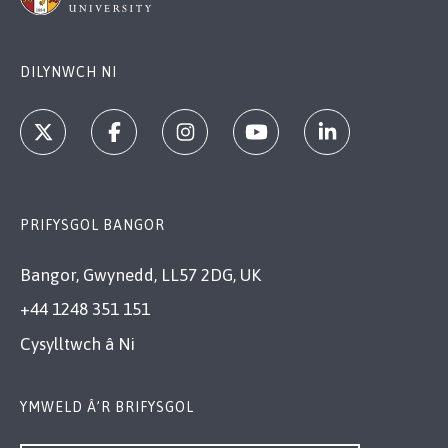
DILYNWCH NI
PRIFYSGOL BANGOR
Bangor, Gwynedd, LL57 2DG, UK
+44 1248 351 151
Cysylltwch â Ni
YMWELD Â’R BRIFYSGOL