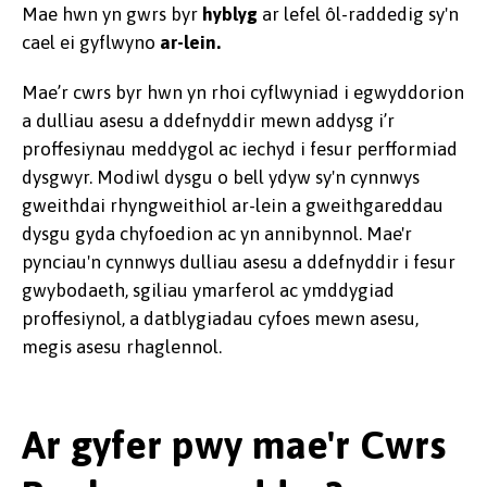
Mae hwn yn gwrs byr
hyblyg
ar lefel ôl-raddedig
sy'n
cael ei gyflwyno
ar-lein.
Mae’r cwrs byr hwn yn rhoi cyflwyniad i egwyddorion
a dulliau asesu a ddefnyddir mewn addysg i’r
proffesiynau meddygol ac iechyd i fesur perfformiad
dysgwyr. Modiwl dysgu o bell ydyw sy'n cynnwys
gweithdai rhyngweithiol ar-lein a gweithgareddau
dysgu gyda chyfoedion ac yn annibynnol. Mae'r
pynciau'n cynnwys dulliau asesu a ddefnyddir i fesur
gwybodaeth, sgiliau ymarferol ac ymddygiad
proffesiynol, a datblygiadau cyfoes mewn asesu,
megis asesu rhaglennol.
Ar gyfer pwy mae'r Cwrs