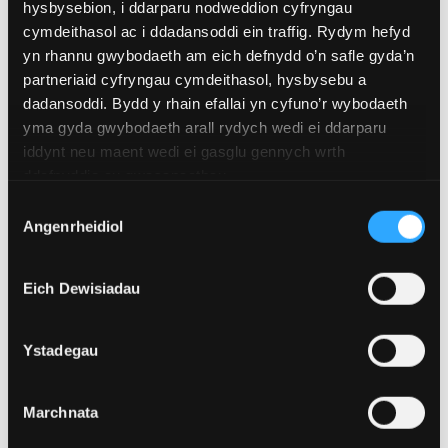
hysbysebion, i ddarparu nodweddion cyfryngau
eiriau)
cymdeithasol ac i ddadansoddi ein traffig. Rydym hefyd
yn rhannu gwybodaeth am eich defnydd o’n safle gyda’n
partneriaid cyfryngau cymdeithasol, hysbysebu a
dadansoddi. Bydd y rhain efallai yn cyfuno’r wybodaeth
Tiwtor
yma gyda gwybodaeth arall rydych wedi ei ddarparu
iddynt neu maent wedi ei gasglu gennych wrth
ddefnyddio eu gwasanaethau.
Yr Athro Catherine O’Keeffe
Dewis
Angenrheidiol
Caniatâd
Eich Dewisiadau
Ystadegau
Marchnata