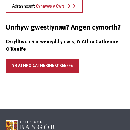
Adran nesaf:
Cynnwys y Cwrs
Unrhyw gwestiynau? Angen cymorth?
Cysylltwch â arweinydd y cwrs, Yr Athro Catherine
O’Keeffe
YR ATHRO CATHERINE O’KEEFFE