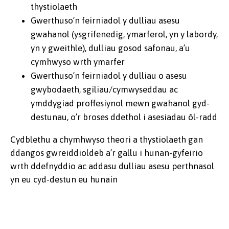
thystiolaeth
Gwerthuso’n feirniadol y dulliau asesu
gwahanol (ysgrifenedig, ymarferol, yn y labordy,
yn y gweithle), dulliau gosod safonau, a’u
cymhwyso wrth ymarfer
Gwerthuso’n feirniadol y dulliau o asesu
gwybodaeth, sgiliau/cymwyseddau ac
ymddygiad proffesiynol mewn gwahanol gyd-
destunau, o’r broses ddethol i asesiadau ôl-radd
Cydblethu a chymhwyso theori a thystiolaeth gan
ddangos gwreiddioldeb a’r gallu i hunan-gyfeirio
wrth ddefnyddio ac addasu dulliau asesu perthnasol
yn eu cyd-destun eu hunain