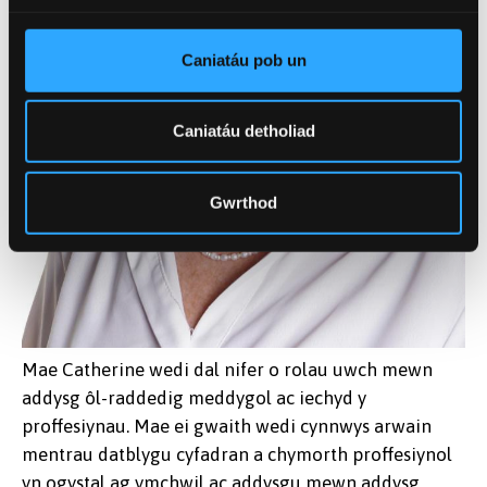
Caniatáu pob un
Caniatáu detholiad
Gwrthod
Mae Catherine wedi dal nifer o rolau uwch mewn
addysg ôl-raddedig meddygol ac iechyd y
proffesiynau. Mae ei gwaith wedi cynnwys arwain
mentrau datblygu cyfadran a chymorth proffesiynol
yn ogystal ag ymchwil ac addysgu mewn addysg