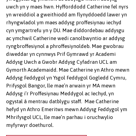
uwch yn y maes hwn. Hyfforddodd Catherine fel nyrs
yn wreiddiol a gweithiodd am flynyddoedd lawer yn
rhyngwladol ym maes addysg proffesiynau iechyd
cyn ymgartrefu yn y DU. Mae diddordebau addysgu
ac ymchwil Catherine wedi canolbwyntio ar addysg
ryngbroffesiynol a phroffesiynoldeb. Mae gwobrau
diweddar yn cynnwys Prif Gymrawd yr Academi
Addysg Uwch a Gwobr Addysg Cyfadran UCL am
Gymorth Academaidd. Mae Catherine yn Athro mewn
Addysg Feddygol yn Ysgol Feddygol Gogledd Cymru,
Prifysgol Bangor, lle mae’n arwain yr MA mewn
Addysg i’r Proffesiynau Meddygol ac Iechyd, yn
ogystal â mentrau datblygu staff. Mae Catherine
hefyd yn Athro Emeritws mewn Addysg Feddygol ym
Mhrifysgol UCL, lle mae’n parhau i oruchwylio
myfyrwyr doethurol.