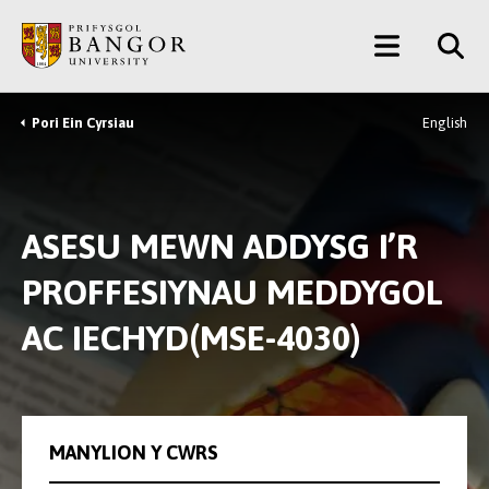
Neidio
Main
i’r
Prif
Menu
Gynnwys
Pori Ein Cyrsiau
English
Breadcrumb
ASESU MEWN ADDYSG I’R
PROFFESIYNAU MEDDYGOL
AC IECHYD(MSE-4030)
MANYLION Y CWRS