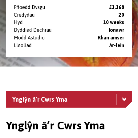
Ffioedd Dysgu
£1,168
Credydau
20
Hyd
10 weeks
Dyddiad Dechrau
Ionawr
Modd Astudio
Rhan amser
Lleoliad
⁠Ar-lein
Ynglŷn â’r Cwrs Yma
Ynglŷn â’r Cwrs Yma