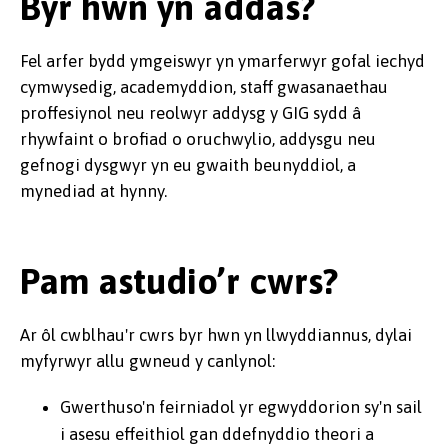
Byr hwn yn addas?
Fel arfer bydd ymgeiswyr yn ymarferwyr gofal iechyd
cymwysedig, academyddion, staff gwasanaethau
proffesiynol neu reolwyr addysg y GIG sydd â
rhywfaint o brofiad o oruchwylio, addysgu neu
gefnogi dysgwyr yn eu gwaith beunyddiol, a
mynediad at hynny.
Pam astudio’r cwrs?
Ar ôl cwblhau'r cwrs byr hwn yn llwyddiannus, dylai
myfyrwyr allu gwneud y canlynol:
Gwerthuso'n feirniadol yr egwyddorion sy'n sail
i asesu effeithiol gan ddefnyddio theori a