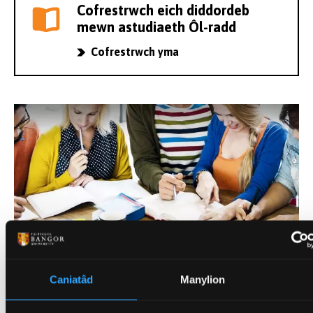
Cofrestrwch eich diddordeb
mewn astudiaeth Ôl-radd
Cofrestrwch yma
Caniatâd
Manylion