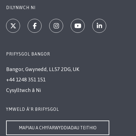
DILYNWCH NI
PRIFYSGOL BANGOR
Bangor, Gwynedd, LL57 2DG, UK
+44 1248 351 151
Cysylltwch â Ni
YMWELD Â’R BRIFYSGOL
MAPIAU A CHYFARWYDDIADAU TEITHIO