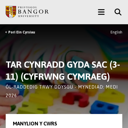
Neidio
Main
i’r
Prif
Menu
Gynnwys
Pori Ein Cyrsiau
English
Breadcrumb
TAR CYNRADD GYDA SAC (3-
11) (CYFRWNG CYMRAEG)
ÔL-RADDEDIG TRWY DDYSGU - MYNEDIAD: MEDI
2026
MANYLION Y CWRS