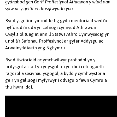
gydnabod gan Gorff Proffesiynol Athrawon y wlad dan
sylw ac y gellir ei drosglwyddo yno.
Bydd ysgolion ymroddedig gyda mentoriaid wedi'u
hyfforddi'n dda yn cefnogi cynnydd Athrawon
Cysylltiol tuag at ennill Statws Athro Cymwysedig yn
unol â'r Safonau Proffesiynol ar gyfer Addysgu ac
Arweinyddiaeth yng Nghymru.
Bydd tiwtoriaid ac ymchwilwyr profiadol yn y
brifysgol a staff yn yr ysgolion yn rhoi cefnogaeth
ragorol a sesiynau ysgogol, a bydd y cymhwyster a
geir yn galluogi myfyrwyr i ddysgu o fewn Cymru a
thu hwnt iddi.