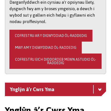
Darganfyddwch ein cyrsiau a'r opsiynau llety,
dysgwch fwy am y broses ymgeisio, a dewch i
wybod sut y gallwn eich helpu i gyflawni eich
nodau proffesiynol.
COFRESTRU AR Y DIGWYDDIAD ÔL-RADDEDIG
MWY AM Y DIGWYDDIAD ÔL-RADDEDIG
COFRESTRU EICH DIDDORDEB MEWN ASTUDIO ÔL-
RADDEDIG
Ynglŷn â’r Cwrs Yma
Ynglŷn â’r Cwrs Yma