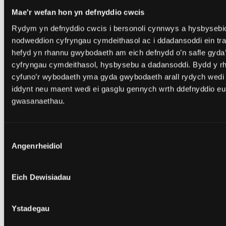
DARLLEN MWY: ADDYSG
Mae'r wefan hon yn defnyddio cwcis
Rydym yn defnyddio cwcis i bersonoli cynnwys a hysbysebio
Bydd ein cyrsiau Addysg yn eich galluogi i fod
nodweddion cyfryngau cymdeithasol ac i ddadansoddi ein tra
hefyd yn rhannu gwybodaeth am eich defnydd o’n safle gyda’
wrth wraidd gwella ansawdd a dealltwriaeth
cyfryngau cymdeithasol, hysbysebu a dadansoddi. Bydd y rha
addysgol, ble bynnag yr ewch yn eich gyrfa.
cyfuno’r wybodaeth yma gyda gwybodaeth arall rydych wedi 
iddynt neu maent wedi ei gasglu gennych wrth ddefnyddio eu
Dysgwch Fwy
GWELD EIN CYRSIAU
gwasanaethau.
Dewis
Angenrheidiol
Caniatâd
Eich Dewisiadau
Ystadegau