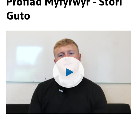
Profiad Myfyrwyr - Stori
Guto