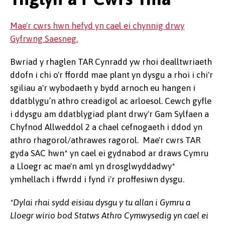
Mae'r cwrs hwn hefyd yn cael ei chynnig drwy
Gyfrwng Saesneg.
Bwriad y rhaglen TAR Cynradd yw rhoi dealltwriaeth
ddofn i chi o'r ffordd mae plant yn dysgu a rhoi i chi'r
sgiliau a'r wybodaeth y bydd arnoch eu hangen i
ddatblygu’n athro creadigol ac arloesol. Cewch gyfle
i ddysgu am ddatblygiad plant drwy'r Gam Sylfaen a
Chyfnod Allweddol 2 a chael cefnogaeth i ddod yn
athro rhagorol/athrawes ragorol. Mae'r cwrs TAR
gyda SAC hwn* yn cael ei gydnabod ar draws Cymru
a Lloegr ac mae'n aml yn drosglwyddadwy*
ymhellach i ffwrdd i fynd i'r proffesiwn dysgu.
*Dylai rhai sydd eisiau dysgu y tu allan i Gymru a
Lloegr wirio bod Statws Athro Cymwysedig yn cael ei