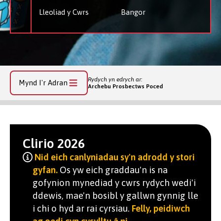
Lleoliad y Cwrs
Bangor
Rydych yn edrych ar:
Mynd I'r Adran
Archebu Prosbectws Poced
Clirio 2026
Nid eich canlyniadau sy'n adrodd y stori
gyfan.
Os yw eich graddau'n is na
gofynion mynediad y cwrs rydych wedi'i
ddewis, mae'n bosibl y gallwn gynnig lle
i chi o hyd ar rai cyrsiau.
Felly, peidiwch