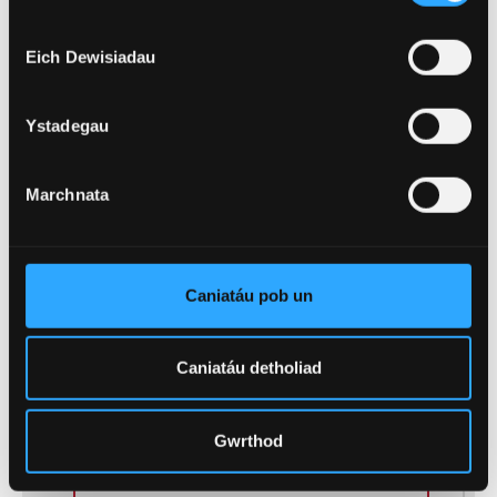
CYMHARU CYRSIAU
Eich Dewisiadau
Ystadegau
Y CWRS HWN:
FFILM A LLENYDDIAETH
SAESNEG
- BA (Anrh)
Marchnata
Cyfle i ddatblygu sgiliau a
thechnegau i gynhyrchu deunydd
clywedol yn ogystal â sgiliau
Caniatáu pob un
allweddol hanfodol yn llawer o'r
diwydiannau creadigol.
Caniatáu detholiad
Gwrthod
Cod UCAS
33PQ