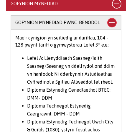
GOFYNION MYNEDIAD
GOFYNION MYNEDIAD PWNC-BENODOL
Mae'r cynigion yn seiliedig ar dariffau, 104 -
128 pwynt tariff o gymwysterau Lefel 3* e.e.:
Lefel A: Llenyddiaeth Saesneg/Iaith
Saesneg/Saesneg yn ddelfrydol ond ddim
yn hanfodol; Ni dderbynnir Astudiaethau
Cyffredinol a Sgiliau Allweddol fel rheol.
Diploma Estynedig Cenedlaethol BTEC:
DMM- DDM
Diploma Technegol Estynedig
Caergrawnt: DMM - DDM
Diploma Estynedig Technegol Uwch City
& Guilds (1080): ystyrir fesul achos