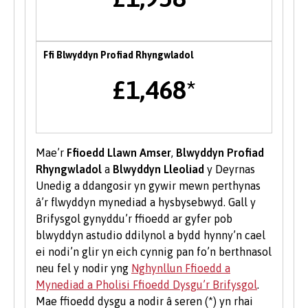
Menter
Mae tîm Byddwch Fentrus yn darparu
Ffi Blwyddyn Profiad Rhyngwladol
amrywiaeth o wasanaethau i fyfyrwyr a
graddedigion Prifysgol Bangor i’w helpu i
£1,468*
ddatblygu eu sgiliau menter neu i’w cefnogi i
ddechrau busnes newydd, gan gynnwys
mentora un i un, gweithdai a chyfleoedd
ariannu.
Mae’r
Ffioedd Llawn Amser
,
Blwyddyn Profiad
Rhyngwladol
a
Blwyddyn Lleoliad
y Deyrnas
Gwirfoddoli i Fyfyrwyr
Unedig a ddangosir yn gywir mewn perthynas
â’r flwyddyn mynediad a hysbysebwyd. Gall y
Mae gwirfoddoli yn brofiad gwerthfawr ac yn
Brifysgol gynyddu’r ffioedd ar gyfer pob
gwella eich sgiliau a'ch cyflogadwyedd.
blwyddyn astudio ddilynol a bydd hynny’n cael
Dysgwch fwy am gyfleoedd gwirfoddoli ar
ei nodi’n glir yn eich cynnig pan fo’n berthnasol
wefan
Undeb y Myfyrwyr
.
neu fel y nodir yng
Nghynllun Ffioedd a
Mynediad a Pholisi Ffioedd Dysgu’r Brifysgol
.
Mae ffioedd dysgu a nodir â seren (*) yn rhai