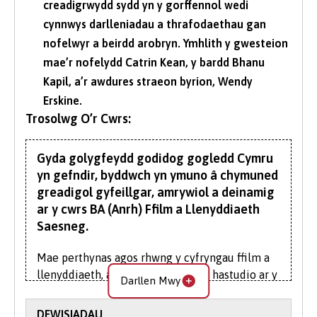
creadigrwydd sydd yn y gorffennol wedi
cynnwys darlleniadau a thrafodaethau gan
nofelwyr a beirdd arobryn. Ymhlith y gwesteion
mae’r nofelydd Catrin Kean, y bardd Bhanu
Kapil, a’r awdures straeon byrion, Wendy
Erskine.
Trosolwg O’r Cwrs:
Gyda golygfeydd godidog gogledd Cymru
yn gefndir, byddwch yn ymuno â chymuned
greadigol gyfeillgar, amrywiol a deinamig
ar y cwrs BA (Anrh) Ffilm a Llenyddiaeth
Saesneg.
Mae perthynas agos rhwng y cyfryngau ffilm a
llenyddiaeth, a dyna pam y gall eu hastudio ar y
Darllen Mwy
cyd fod mor werth chweil. Mae'r ddau yn creu
ystyr ac yn dibynnu ar ddweud stori i ennyn
DEWISIADAU