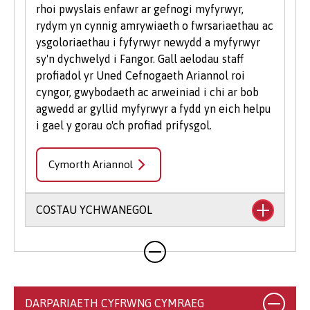
rhoi pwyslais enfawr ar gefnogi myfyrwyr,
rydym yn cynnig amrywiaeth o fwrsariaethau ac
ysgoloriaethau i fyfyrwyr newydd a myfyrwyr
sy'n dychwelyd i Fangor. Gall aelodau staff
profiadol yr Uned Cefnogaeth Ariannol roi
cyngor, gwybodaeth ac arweiniad i chi ar bob
agwedd ar gyllid myfyrwyr a fydd yn eich helpu
i gael y gorau o'ch profiad prifysgol.
Cymorth Ariannol
COSTAU YCHWANEGOL
Mae'n debygol y bydd eich cwrs yn cynnwys
costau ychwanegol nad ydynt wedi'u cynnwys
yn eich ffioedd dysgu. Gall hyn gynnwys llyfrau,
argraffu, llungopïo, deunyddiau ysgrifennu
DARPARIAETH CYFRWNG CYMRAEG