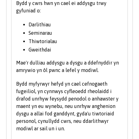
Bydd y cwrs hwn yn cael ei addysgu trwy
Mae dysgu am sut mae darnau llenyddol a
gyfuniad o:
chynyrchiadau cyfryngol yn cael eu creu yn
ehangu eich ymwybyddiaeth feirniadol
Darlithiau
a’ch repertoire creadigol ac yn eich annog i
Seminarau
ddod o hyd i ffyrdd newydd o hunanfynegi.
Thiwtorialau
Byddwch yn datblygu amrywiaeth o sgiliau
Gweithdai
trosglwyddadwy a fydd yn hynod ddeniadol
i gyflogwyr y dyfodol. Ymysg y sgiliau
Mae'r dulliau addysgu a dysgu a ddefnyddir yn
hynny mae meddwl yn feirniadol ac yn
amrywio yn ôl pwnc a lefel y modiwl.
greadigol, gwaith tîm, cyfathrebu, dehongli
Bydd myfyrwyr hefyd yn cael cefnogaeth
a gwneud ymchwil.
fugeiliol, yn cynnwys cyfleoedd rheolaidd i
Bydd y project blwyddyn olaf yn cynnig
drafod unrhyw feysydd penodol o anhawster y
cyfle i ddangos sut mae eich creadigrwydd
maent yn eu wynebu, neu unrhyw anghenion
a’ch diddordebau wedi datblygu. Byddwch
dysgu a allai fod ganddynt, gyda'u tiwtoriaid
yn gwneud project naill ai mewn Ffilm neu
personol, cynullydd cwrs, neu ddarlithwyr
Lenyddiaeth Saesneg.
modiwl ar sail un i un.