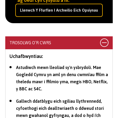
ag oedi cyn cysylltu â ni.
Llenwch Y Ffurflen I Archwilio Eich Opsiynau
TROSOLWG O’R CWRS
Uchafbwyntiau:
Astudiwch mewn lleoliad sy'n ysbrydoli. Mae
Gogledd Cymru yn aml yn denu cwmnïau ffilm a
theledu mawr i ffilmio yma, megis HBO, Netflix,
y BBC ac S4C.
Gallwch ddatblygu eich sgiliau llythrennedd,
cyfoethogi eich dealltwriaeth o ddweud stori
mewn gwahanol gyfryngau, a dod o hyd i'ch