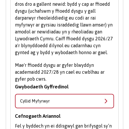
dros dro a gallent newid: bydd y cap ar ffioedd
dysgu (uchafswm y ffioedd dysgu y gall
darparwyr rheoleiddiedig eu codi ar rai
myfyrwyr ar gyrsiau israddedig llawn amser) yn
amodol ar newidiadau yn y rheoliadau gan
Lywodraeth Cymru. Caiff ffioedd dysgu 2026/27
a'r blynyddoedd dilynol eu cadarnhau cyn
gynted ag y bydd y wybodaeth honno ar gael.
Mae'r ffioedd dysgu ar gyfer blwyddyn
academaidd 2027/28 yn cael eu cwblhau ar
gyfer pob cwrs.
Gwybodaeth Gyffredinol
Cyllid Myfyrwyr
Cefnogaeth Ariannol
Fel y byddech yn ei ddisgwyl gan brifysgol sy’n