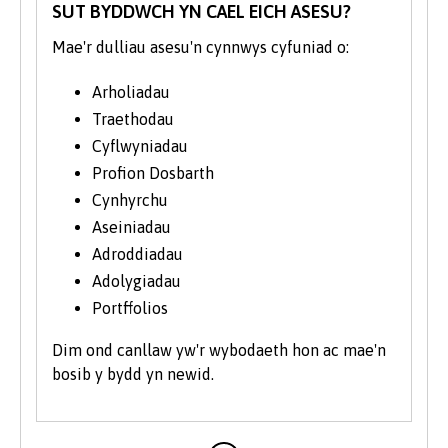
Dangos mae’r strwythur cwrs isod y
SUT BYDDWCH YN CAEL EICH ASESU?
modiwlau a gaiff eu hastudio’n
Mae'r dulliau asesu'n cynnwys cyfuniad o:
nodweddiadol a gall y rheiny newid o bryd
i'w gilydd. Gall modiwlau a addysgir yn ail
Arholiadau
flwyddyn ac ym mlwyddyn olaf y cwrs gael
Traethodau
eu symud o’r naill flwyddyn i'r llall i gyd-
Cyflwyniadau
fynd ag arbenigedd staff a datblygiadau
Profion Dosbarth
ymchwil.
Cynhyrchu
Aseiniadau
Adroddiadau
Adolygiadau
Portffolios
Dim ond canllaw yw'r wybodaeth hon ac mae'n
bosib y bydd yn newid.