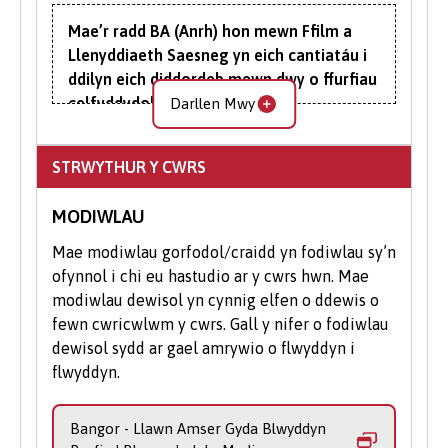
helpu.
Mae’r radd BA (Anrh) hon mewn Ffilm a
Gwnewch Gais Ar-lein
: Cyflwynwch
Llenyddiaeth Saesneg yn eich cantiatáu i
eich cais trwy ein porth ar-lein gan na
ddilyn eich diddordeb mewn dwy o ffurfiau
allwch wneud cais trwy UCAS i
celfyddydol mwyaf poblogaidd
Darllen Mwy
astudio'n rhan amser.
cymdeithas.
STRWYTHUR Y CWRS
Cewch eich ysbrydoli gan y ffyrdd pwerus y
mae'r ddau gyfrwng yn siapio ein
MODIWLAU
meddyliau, teimladau, emosiynau, a
chymdeithas yn gyffredinol. Yn ganolog i'r
Mae modiwlau gorfodol/craidd yn fodiwlau sy’n
radd drawsddisgyblaethol hon mae
ofynnol i chi eu hastudio ar y cwrs hwn. Mae
datblygu eich dealltwriaeth a'ch
modiwlau dewisol yn cynnig elfen o ddewis o
ymwybyddiaeth o bosibiliadau cyfoethog
fewn cwricwlwm y cwrs. Gall y nifer o fodiwlau
ffilm a llenyddiaeth wrth eu rhoi mewn
dewisol sydd ar gael amrywio o flwyddyn i
deialog.
flwyddyn.
Mewn Llenyddiaeth, ochr yn ochr â’r
Bangor - Llawn Amser Gyda Blwyddyn
Clasuron, gallwch astudio genres fel