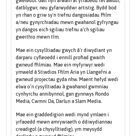
gweledol. Gall hyn arwain at yrfaoedd fel awdur,
tariff UCAS, ewch i
www.ucas.com.
datblygwr, neu gyfarwyddwr artistig. Bydd bod
yn rhan o griw sy'n trefnu dangosiadau ffilm
Mae angen i bob myfyriwr feddu ar sgiliau
a/neu gynyrchiadau mewn gwahanol gyfryngau
sylfaenol da ac mae'r Brifysgol hefyd yn gweld
yn dangos eich sgiliau trefnu a’ch sgiliau
gwerth mewn sgiliau TG a chyfathrebu.
gweithio mewn tîm.
Rydym yn derbyn myfyrwyr â phob math o
Mae ein cysylltiadau gwych â’r diwydiant yn
gymwysterau, profiadau a chefndiroedd ac yn
darparu cyfleoedd i ennill profiad gwaith
ystyried pob cais yn unigol. Fel rhan o bolisi’r
gwneud ffilmiau. Mae ein myfyrwyr wedi
Brifysgol, rydym yn ystyried ceisiadau gan
ymweld â Stiwdios Ffilm Aria yn Llangefni a
ddarpar fyfyrwyr anabl ar yr un sail â phob
gwneud projectau gyda nhw. Maent hefyd wedi
myfyriwr arall.
elwa o’n cysylltiadau â gwahanol gwmnïau
cynhyrchu annibynnol, gan gynnwys Rondo
Rydym hefyd yn ystyried ceisiadau gan
Media, Cwmni Da, Darlun a Slam Media.
ddysgwyr hŷn sydd â chymwysterau ansafonol
a/neu brofiad gwaith a all ddangos y
Mae ein graddedigion wedi mynd ymlaen i
cymhelliant a'r ymrwymiad i astudio ar raglen
yrfaoedd mewn amrywiaeth o ddiwydiannau
prifysgol. Rydym yn cofrestru nifer sylweddol o
creadigol (a chysylltiedig), ym meysydd
fyfyrwyr hŷn bob blwyddyn. I gael rhagor o