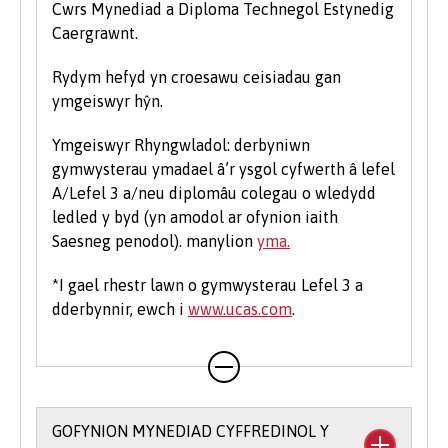
Cwrs Mynediad a Diploma Technegol Estynedig
Caergrawnt.
Rydym hefyd yn croesawu ceisiadau gan
ymgeiswyr hŷn.
Ymgeiswyr Rhyngwladol: derbyniwn
gymwysterau ymadael â’r ysgol cyfwerth â lefel
A/Lefel 3 a/neu diplomâu colegau o wledydd
ledled y byd (yn amodol ar ofynion iaith
Saesneg penodol). manylion
yma.
*I gael rhestr lawn o gymwysterau Lefel 3 a
dderbynnir, ewch i
www.ucas.com
.
GOFYNION MYNEDIAD CYFFREDINOL Y