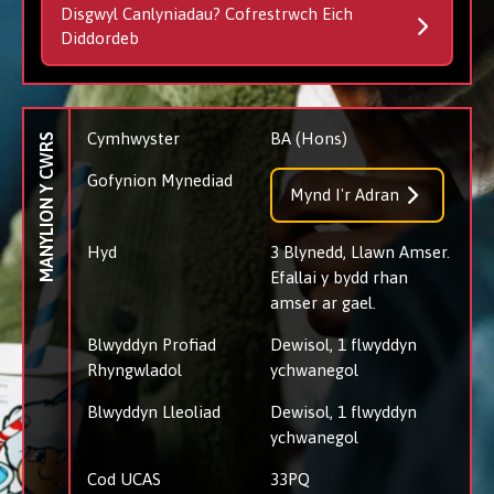
Disgwyl Canlyniadau? Cofrestrwch Eich
Diddordeb
Cymhwyster
BA (Hons)
MANYLION Y CWRS
Gofynion Mynediad
Mynd I'r Adran
Hyd
3 Blynedd, Llawn Amser.
Efallai y bydd rhan
amser ar gael.
Blwyddyn Profiad
Dewisol, 1 flwyddyn
Rhyngwladol
ychwanegol
Blwyddyn Lleoliad
Dewisol, 1 flwyddyn
ychwanegol
Cod UCAS
33PQ