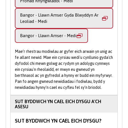
Profiad Rhyngwladol - Medi
Gothig, ffuglen i blant, neu lenyddiaeth
ddystopaidd. Mae sylfaen ddamcaniaethol
Bangor - Llawn Amser Gyda Blwyddyn Ar
gadarn a dealltwriaeth hanesyddol o ffilm
Leoliad - Medi
yn cwmpasu'r eiliadau allweddol yn hanes
ffilm sydd wedi helpu i siapio ffilmiau fel
Bangor - Llawn Amser - Medi
yr ydym yn eu hadnabod heddiw. Byddwch
yn dadansoddi ffilmiau a gwneuthurwyr
ffilm penodol i ddangos sut mae themâu, er
Mae’r rhestrau modiwlau ar gyfer eich arwain yn unig ac
enghraifft rhywedd, rhywioldeb, hil,
fe allant newid. Mae ein cyrsiau wedi'u cynllunio gyda'ch
dyfodol chi mewn golwg ac rydym yn adolygu cynnwys
dosbarth, ideoleg a hanes yn cael eu
ein cyrsiau'n rheolaidd, er mwyn eu gwneud yn
portreadu.
berthnasol ac yn gyfredol a hynny er budd ein myfyrwyr.
Pan fo angen gwneud newidiadau i fodiwlau, bydd y
Yn ogystal â theithiau maes i wylio ffilmiau,
newidiadau hynny’n cael eu cyfleu fel sy’n briodol.
datganiadau, ac ymweld ag orielau celf,
bydd cyfleoedd i fynd i ddosbarthiadau
SUT BYDDWCH YN CAEL EICH DYSGU A'CH
meistr a clywed yn uniongyrchol gan
ASESU
wneuthurwyr ffilm, ysgrifenwyr creadigol
gwadd a gweithwyr proffesiynol yn y
SUT BYDDWCH YN CAEL EICH DYSGU?
diwydiant.