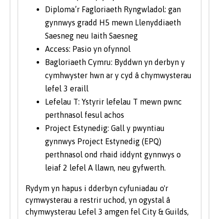
Diploma’r Fagloriaeth Ryngwladol: gan
gynnwys gradd H5 mewn Llenyddiaeth
Saesneg neu Iaith Saesneg
Access: Pasio yn ofynnol
Bagloriaeth Cymru: Byddwn yn derbyn y
cymhwyster hwn ar y cyd â chymwysterau
lefel 3 eraill
Lefelau T: Ystyrir lefelau T mewn pwnc
perthnasol fesul achos
Project Estynedig: Gall y pwyntiau
gynnwys Project Estynedig (EPQ)
perthnasol ond rhaid iddynt gynnwys o
leiaf 2 lefel A llawn, neu gyfwerth.
Rydym yn hapus i dderbyn cyfuniadau o'r
cymwysterau a restrir uchod, yn ogystal â
chymwysterau Lefel 3 amgen fel City & Guilds,