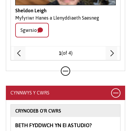
gynnwys a ydych wedi dilyn cwrs addysg
Sheldon Leigh
uwch o'r blaen, eich oedran, a'ch
Myfyriwr Hanes a Llenyddiaeth Saesneg
cenedligrwydd neu statws preswylio,
efallai y byddwch yn gymwys i dderbyn
Sgwrsio
benthyciadau myfyrwyr a ariennir gan y
llywodraeth i gyfrannu at ffioedd dysgu a
chostau byw.
(of 4)
1
Gall ein tîm Cyllid Myfyrwyr eich helpu i
lywio’r broses o wneud cais a deall eich
hawliau.
Eich Camau Nesaf
CYNNWYS Y CWRS
Cysylltwch â Derbyniadau:
Os oes
gennych gwestiynau neu fod angen
CRYNODEB O'R CWRS
arweiniad arnoch, mae ein tîm
Derbyniadau cyfeillgar ar gael i’ch
BETH FYDDWCH YN EI ASTUDIO?