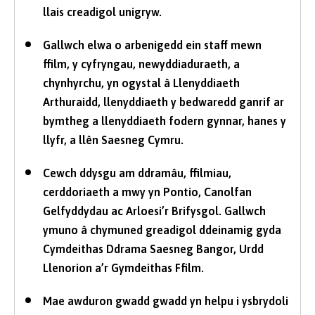
llais creadigol unigryw.
Gallwch elwa o arbenigedd ein staff mewn
ffilm, y cyfryngau, newyddiaduraeth, a
chynhyrchu, yn ogystal â Llenyddiaeth
Arthuraidd, llenyddiaeth y bedwaredd ganrif ar
bymtheg a llenyddiaeth fodern gynnar, hanes y
llyfr, a llên Saesneg Cymru.
Cewch ddysgu am ddramâu, ffilmiau,
cerddoriaeth a mwy yn Pontio, Canolfan
Gelfyddydau ac Arloesi’r Brifysgol. Gallwch
ymuno â chymuned greadigol ddeinamig gyda
Cymdeithas Ddrama Saesneg Bangor, Urdd
Llenorion a’r Gymdeithas Ffilm.
Mae awduron gwadd gwadd yn helpu i ysbrydoli