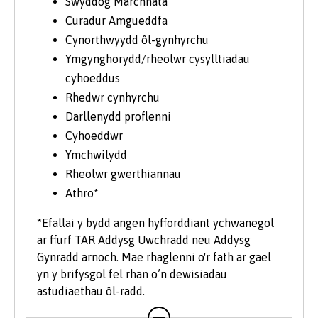
Swyddog Marchnata
Curadur Amgueddfa
Cynorthwyydd ôl-gynhyrchu
Ymgynghorydd/rheolwr cysylltiadau
cyhoeddus
Rhedwr cynhyrchu
Darllenydd proflenni
Cyhoeddwr
Ymchwilydd
Rheolwr gwerthiannau
Athro*
*Efallai y bydd angen hyfforddiant ychwanegol
ar ffurf TAR Addysg Uwchradd neu Addysg
Gynradd arnoch. Mae rhaglenni o'r fath ar gael
yn y brifysgol fel rhan o’n dewisiadau
astudiaethau ôl-radd.