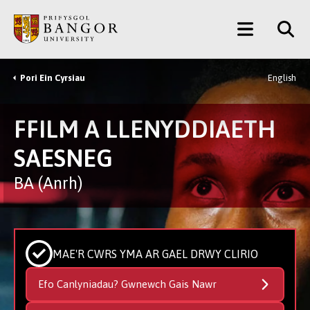
Neidio
Main
i’r
Prif
Menu
Gynnwys
Pori Ein Cyrsiau
English
Breadcrumb
FFILM A LLENYDDIAETH
SAESNEG
BA (Anrh)
MAE'R CWRS YMA AR GAEL DRWY CLIRIO
Efo Canlyniadau? Gwnewch Gais Nawr