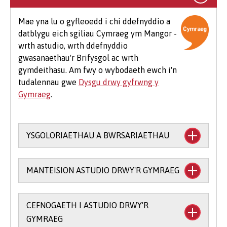
addysgol a deunyddiau cysylltiedig, dillad
arbenigol, teithio i leoliadau, teithiau maes
Mae yna lu o gyfleoedd i chi ddefnyddio a
dewisol a meddalwedd.
datblygu eich sgiliau Cymraeg ym Mangor -
wrth astudio, wrth ddefnyddio
Mae hefyd rai costau ychwanegol cyffredin sy'n
gwasanaethau'r Brifysgol ac wrth
debygol o godi i fyfyrwyr ar bob cwrs, er
gymdeithasu. Am fwy o wybodaeth ewch i'n
enghraifft os byddwch yn mynychu eich
tudalennau gwe
Dysgu drwy gyfrwng y
Seremoni Raddio, bydd cost am logi gŵn (£25-
Gymraeg
.
£75) a chost am docynnau gwestai ychwanegol
(tua £12 yr un).
YSGOLORIAETHAU A BWRSARIAETHAU
Mae cefnogaeth ariannol ar gael i astudio
MANTEISION ASTUDIO DRWY'R GYMRAEG
trwy gyfrwng y Gymraeg:
Prif Ysgoloriaeth y Coleg Cymraeg
CEFNOGAETH I ASTUDIO DRWY'R
Mae ysgoloriaethau a bwrsariaethau ar
Cenedlaethol
(mae gofyn i chi sefyll
GYMRAEG
gael am astudio rhan o’ch cwrs drwy’r
arholiad Ysgoloriaeth Mynediad Bangor) -