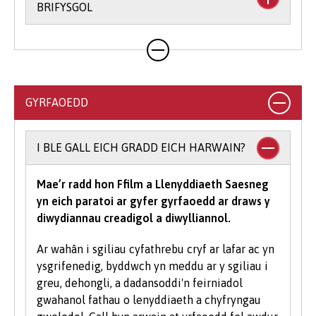
BRIFYSGOL
Rydym yn rhoi hyblygrwydd i chi o ran bodloni
ein gofynion mynediad ac yr ydym yn derbyn
ystod eang o gymwysterau. Ar gyfer llawer o'n
cyrsiau gradd, byddwn yn derbyn cyfuniadau o
GYRFAOEDD
gymwysterau, yn ogystal ag ystod o
gymwysterau Lefel 3 amgen (gweler y cyrsiau
unigol am ragor o wybodaeth am gymwysterau
I BLE GALL EICH GRADD EICH HARWAIN?
a dderbynnir).
Mae’r radd hon Ffilm a Llenyddiaeth Saesneg
I astudio cwrs gradd mae’n rhaid i chi gael
yn eich paratoi ar gyfer gyrfaoedd ar draws y
isafswm o bwyntiau tariff UCAS, gyda rhai
diwydiannau creadigol a diwylliannol.
cyrsiau yn gofyn am raddau mewn pynciau
penodol. Yn dibynnu ar yr hyn yr hoffech ei
Ar wahân i sgiliau cyfathrebu cryf ar lafar ac yn
astudio gyda ni, efallai y bydd meini prawf
ysgrifenedig, byddwch yn meddu ar y sgiliau i
ychwanegol yn cael eu gosod - bydd y rhain
greu, dehongli, a dadansoddi'n feirniadol
wedi eu nodi'n glir yn y gofynion mynediad
gwahanol fathau o lenyddiaeth a chyfryngau
cwrs-benodol. Am eglurhad manwl o bwyntiau