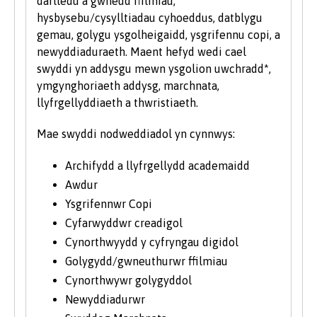
darlledu a gwneud ffilmiau,
wybodaeth am astudio fel myfyriwr hŷn, ewch
hysbysebu/cysylltiadau cyhoeddus, datblygu
i’n hadran Astudio ym Mangor ar y wefan.
gemau, golygu ysgolheigaidd, ysgrifennu copi, a
newyddiaduraeth. Maent hefyd wedi cael
swyddi yn addysgu mewn ysgolion uwchradd*,
ymgynghoriaeth addysg, marchnata,
llyfrgellyddiaeth a thwristiaeth.
Mae swyddi nodweddiadol yn cynnwys:
Archifydd a llyfrgellydd academaidd
Awdur
Ysgrifennwr Copi
Cyfarwyddwr creadigol
Cynorthwyydd y cyfryngau digidol
Golygydd/gwneuthurwr ffilmiau
Cynorthwywr golygyddol
Newyddiadurwr