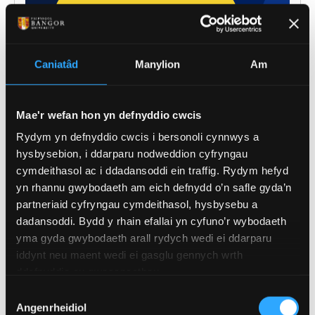
Caniatâd
Manylion
Am
Mae'r wefan hon yn defnyddio cwcis
Rydym yn defnyddio cwcis i bersonoli cynnwys a
hysbysebion, i ddarparu nodweddion cyfryngau
cymdeithasol ac i ddadansoddi ein traffig. Rydym hefyd
yn rhannu gwybodaeth am eich defnydd o’n safle gyda’n
partneriaid cyfryngau cymdeithasol, hysbysebu a
dadansoddi. Bydd y rhain efallai yn cyfuno’r wybodaeth
yma gyda gwybodaeth arall rydych wedi ei ddarparu
iddynt neu maent wedi ei gasglu gennych wrth
ddefnyddio eu gwasanaethau.
Dewis
Angenrheidiol
Caniatâd