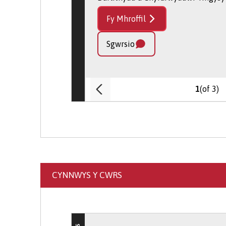
Cysylltwch â Derbyniadau:
Fy Mhroffil
ar gael i’ch helpu.
Gwnewch Gais Ar-lein
: Cyf
Sgwrsio
amser.
(of 3)
1
CYNNWYS Y CWRS