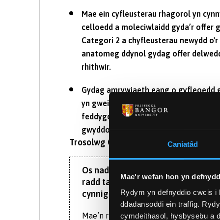
Mae ein cyfleusterau rhagorol yn cyn
celloedd a moleciwlaidd gyda’r offer 
Categori 2 a chyfleusterau newydd o'r 
anatomeg ddynol gydag offer delwed
rhithwir.
Gydag amrywiaeth eang o gyfleoedd g
yn gweithio mewn labordai patholeg 
feddygol, y diwydiant fferyllol, gwydd
gwyddor fforensig a’r lluoedd arfog.
Trosolwg O’r Cwrs:
Caniatâd
Os nad oes gennych y cymwysterau a
Mae'r wefan hon yn defnydd
radd tair blynedd safonol, mae ei
Rydym yn defnyddio cwcis i 
cynnig llwybr arall at astudio ar le
ddadansoddi ein traffig. Ryd
Mae’n rhoi dealltwriaeth sylfaenol i c
cymdeithasol, hysbysebu a d