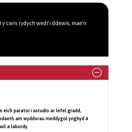
 y cwrs rydych wedi'i ddewis, mae'n
 eich paratoi i astudio ar lefel gradd,
bodaeth am wyddorau meddygol ynghyd â
il a labordy.