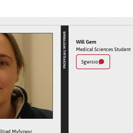
rfer hyd at saith mlynedd.
gwlad lle nad Saesneg yw’r iaith frodorol, efallai y bydd cyrsi
 i wella eich sgiliau iaith.
diaethau Rhan Amser?
 Rhyngwladol yn ddewis da i chi?
PROFFILIAU MYFYRIWR
nnal eich gyrfa a'ch incwm ac ennill cymwysterau gwerthfawr ar
 Blwyddyn Profiad Rhyngwladol ar ôl dechrau ar eich cwrs ym M
Mathew Jones
Will Gem
iol i chi er mwyn eich helpu i wneud penderfyniad cytbwys.
ol: Cynnal cydbwysedd rhwng eich astudiaethau a bywyd teuluo
Darlithydd mewn Gwyddorau Meddyg
Medical Sciences Student
ol: Ennill sgiliau, gwybodaeth a hyder newydd i ddatblygu eic
o'r Byd?
Fy Mhroffil
Sgwrsio
yn Profiad Rhyngwladol
, a darllenwch am y cyfleoedd i astudi
l ar Gael?
Sgwrsio
, gan gynnwys a ydych wedi dilyn cwrs addysg uwch o'r blaen, e
wch yn gymwys i dderbyn benthyciadau myfyrwyr a ariennir gan 
 helpu i lywio’r broses o wneud cais a deall eich hawliau.
ltiad Myfyrwyr