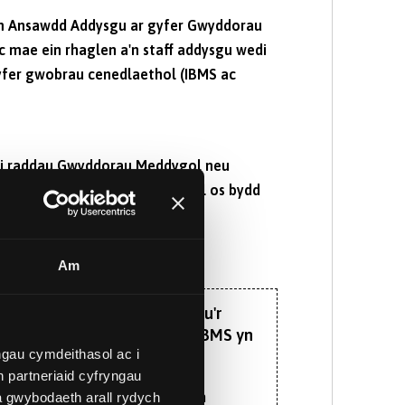
m Ansawdd Addysgu ar gyfer Gwyddorau
c mae ein rhaglen a'n staff addysgu wedi
gyfer gwobrau cenedlaethol (IBMS ac
d i raddau Gwyddorau Meddygol neu
yn gyntaf y cwrs gradd safonol os bydd
Am
 gofynion mynediad i ddechrau'r
 sydd wedi ei hachredu gan IBMS yn
gau cymdeithasol ac i
 partneriaid cyfryngau
i faes gwyddorau meddygol – sy’n
a gwybodaeth arall rydych