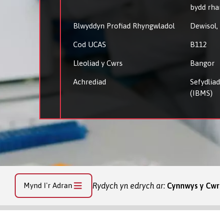
bydd rha
Blwyddyn Profiad Rhyngwladol
Dewisol,
Cod UCAS
B112
Lleoliad y Cwrs
Bangor
Achrediad
Sefydlia
(IBMS)
Mynd I'r Adran
Rydych yn edrych ar:
Cynnwys y Cwr