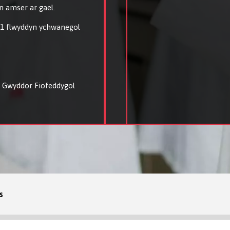
n amser ar gael.
 1 flwyddyn ychwanegol
d Gwyddor Fiofeddygol
s