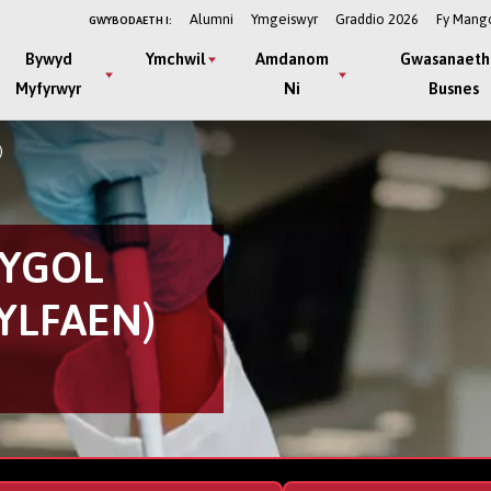
Alumni
Ymgeiswyr
Graddio 2026
Fy Mang
GWYBODAETH I:
Bywyd
Ymchwil
Amdanom
Gwasanaeth
Myfyrwyr
Ni
Busnes
)
YGOL
YLFAEN)