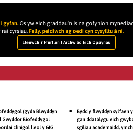
i gyfan.
Os yw eich graddau'n is na gofynion mynediad
 rai cyrsiau.
Felly, peidiwch ag oedi cyn cysylltu â ni.
Llenwch Y Ffurflen I Archwilio Eich Opsiynau
iofeddygol (gyda Blwyddyn
Bydd y flwyddyn sylfaen yn
iad Gwyddor Biofeddygol
gan ddatblygu eich gwy
ordai clinigol lleol y GIG.
sgiliau academaidd, ymchw