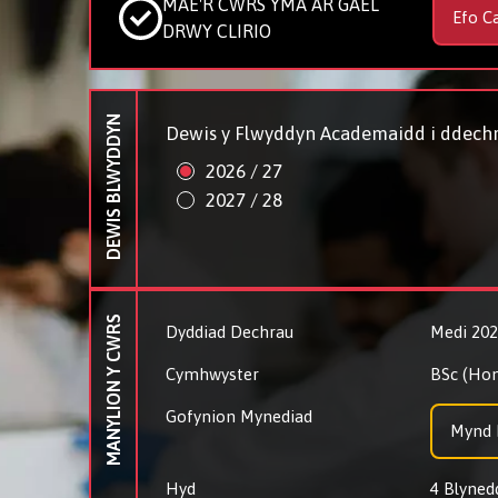
MAE'R CWRS YMA AR GAEL
Efo C
DRWY CLIRIO
DEWIS BLWYDDYN
Dewis y Flwyddyn Academaidd i ddechr
2026 / 27
2027 / 28
MANYLION Y CWRS
Dyddiad Dechrau
Medi 20
Cymhwyster
BSc (Hon
Gofynion Mynediad
Mynd I
Hyd
4 Blynedd