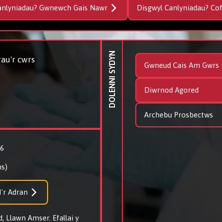
anlyniadau? Gwnewch Gais Nawr
Disgwyl Canlyniadau? Co
DOLENNI SYDYN
au'r cwrs
Gwneud Cais Am Gwrs
Diwrnod Agored
Archebu Prosbectws
26
s)
'r Adran
, Llawn Amser. Efallai y