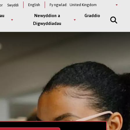
Select
English
Fy ngwlad:
or
Swyddi
a
country
au
Newyddion a
Graddio
Digwyddiadau