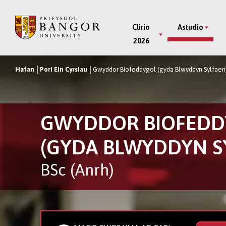
Neidio
i’r
Main
Clirio
Astudio
Prif
2026
Menu
Gynnwys
Hafan
Pori Ein Cyrsiau
Gwyddor Biofeddygol (gyda Blwyddyn Sylfaen
Breadcrumb
GWYDDOR BIOFEDD
(GYDA BLWYDDYN S
BSc (Anrh)