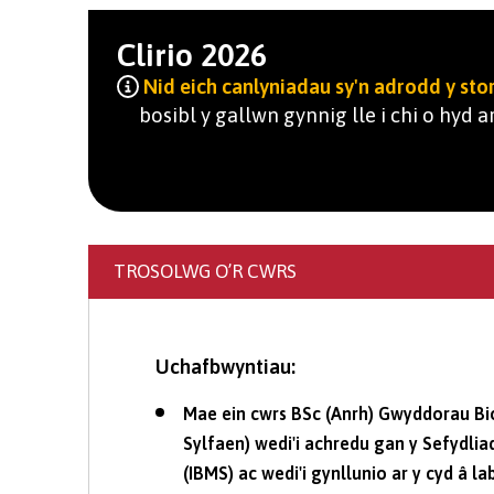
Clirio 2026
Nid eich canlyniadau sy'n adrodd y stor
bosibl y gallwn gynnig lle i chi o hyd ar
TROSOLWG O’R CWRS
Uchafbwyntiau:
Mae ein cwrs BSc (Anrh) Gwyddorau B
Sylfaen) wedi'i achredu gan y Sefydl
(IBMS) ac wedi'i gynllunio ar y cyd â lab