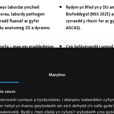
nwys labordai ymchwil
Rydym yn 8fed yn y DU a
gorau, labordy pathogen
Biofeddygol (NSS 2025) a
radd flaenaf ar gyfer
cyrraedd y rhestr fer ar 
du anatomeg 3D a dyrannu
AGCAS).
yrfa – mae ein graddedigion
Ceir hyblygrwydd i symu
y GIG, mewn ymchwil
Ffarmacoleg ar ôl blwydd
or bwyd, iechyd y cyhoedd,
diddordebau'n newid.
Manylion
ngenrheidiol er enghraifft, neu os na allwch fodloni'r
io cwcis
n gradd Gwyddorau Biofeddygol (gyda Blwyddyn Sylfaen)
bersonoli cynnwys a hysbysebion, i ddarparu nodweddion cyfryn
fel israddedig.
ym hefyd yn rhannu gwybodaeth am eich defnydd o’n safle gyda’n
hi o’r egwyddorion anatomegol, biolegol a chemegol sy’n sail 
adansoddi. Bydd y rhain efallai yn cyfuno’r wybodaeth yma gyd