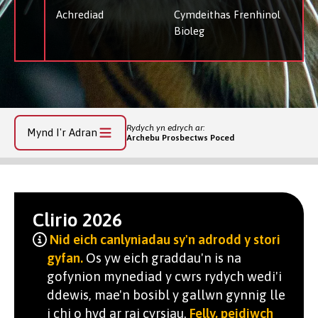
Achrediad
Cymdeithas Frenhinol
Bioleg
Rydych yn edrych ar:
Mynd I'r Adran
Archebu Prosbectws Poced
Clirio 2026
Nid eich canlyniadau sy'n adrodd y stori
gyfan.
Os yw eich graddau'n is na
gofynion mynediad y cwrs rydych wedi'i
ddewis, mae'n bosibl y gallwn gynnig lle
i chi o hyd ar rai cyrsiau.
Felly, peidiwch