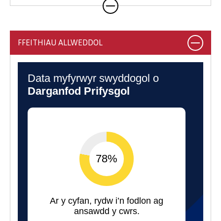
gyda sefydliadau cadwraeth neu labordai
ymchwil. Os nad ydych yn dymuno ymestyn
eich gradd, efallai y bydd cyfleoedd i
FFEITHIAU ALLWEDDOL
wirfoddoli mewn amrywiol gyfleusterau
anifeiliaid. Mae rhai o'n myfyrwyr, er
enghraifft, yn gwirfoddoli gyda Sw Môr
Môn ac Ymddiriedolaeth Ornitholeg
Prydain.
Yn eich blwyddyn olaf byddwch yn gwneud
eich ymchwil eich hun o dan arweiniad y
staff yn ymchwilio i bwnc o'ch dewis.
Gallech ganolbwyntio ar rywogaeth
benodol sydd o ddiddordeb i chi, fel jiráff
neu aligator, y mae myfyrwyr blaenorol
wedi’u dewis. Mae eraill wedi archwilio
esblygiad nadroedd gwenwynig neu
lyffantod gwenwynig, tra bod eraill wedi