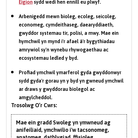
Eigion
sydd wedi hen ennill eu plwyf.
Arbenigedd mewn bioleg, ecoleg, seicoleg,
economeg, cymdeithaseg, daearyddiaeth,
gwyddor systemau tir, polisi, a mwy. Mae ein
hymchwil yn mynd i'r afael â'r bygythiadau
amrywiol sy'n wynebu rhywogaethau ac
ecosystemau ledled y byd.
Profiad ymchwil ymarferol gyda gwyddonwyr
sydd gyda'r gorau yn y byd yn gwneud ymchwil
ar draws y gwyddorau biolegol ac
amgylcheddol.
Trosolwg O’r Cwrs:
Mae ein gradd Swoleg yn ymwneud ag
anifeiliaid, ymchwilio i'w tacsonomeg,
anatomeg, datblygiad, ffisioleg,