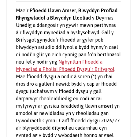
mentora un i un, gweithdai a chyfleoedd
Mae’r
Ffioedd Llawn Amser
,
Blwyddyn Profiad
ariannu.
Rhyngwladol
a
Blwyddyn Lleoliad
y Deyrnas
Unedig a ddangosir yn gywir mewn perthynas
Gwirfoddoli i Fyfyrwyr
â’r flwyddyn mynediad a hysbysebwyd. Gall y
Mae gwirfoddoli yn brofiad gwerthfawr ac yn
Brifysgol gynyddu’r ffioedd ar gyfer pob
gwella eich sgiliau a'ch cyflogadwyedd.
blwyddyn astudio ddilynol a bydd hynny’n cael
Dysgwch fwy am gyfleoedd gwirfoddoli ar
ei nodi’n glir yn eich cynnig pan fo’n berthnasol
wefan
Undeb y Myfyrwyr
.
neu fel y nodir yng
Nghynllun Ffioedd a
Mynediad a Pholisi Ffioedd Dysgu’r Brifysgol
.
Mae ffioedd dysgu a nodir â seren (*) yn rhai
dros dro a gallent newid: bydd y cap ar ffioedd
dysgu (uchafswm y ffioedd dysgu y gall
darparwyr rheoleiddiedig eu codi ar rai
myfyrwyr ar gyrsiau israddedig llawn amser) yn
amodol ar newidiadau yn y rheoliadau gan
Lywodraeth Cymru. Caiff ffioedd dysgu 2026/27
a'r blynyddoedd dilynol eu cadarnhau cyn
gynted ag y bydd y wybodaeth honno ar gael.