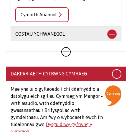
Cymorth Ariannol
COSTAU YCHWANEGOL
Mae'n debygol y bydd eich cwrs yn cynnwys
costau ychwanegol nad ydynt wedi'u cynnwys
yn eich ffioedd dysgu. Gall hyn gynnwys llyfrau,
argraffu, llungopïo, deunyddiau ysgrifennu
DARPARIAETH CYFRWNG CYMRAEG
addysgol a deunyddiau cysylltiedig, dillad
arbenigol, teithio i leoliadau, teithiau maes
Mae yna lu o gyfleoedd i chi ddefnyddio a
dewisol a meddalwedd.
datblygu eich sgiliau Cymraeg ym Mangor -
wrth astudio, wrth ddefnyddio
Mae hefyd rai costau ychwanegol cyffredin sy'n
gwasanaethau'r Brifysgol ac wrth
debygol o godi i fyfyrwyr ar bob cwrs, er
gymdeithasu. Am fwy o wybodaeth ewch i'n
enghraifft os byddwch yn mynychu eich
tudalennau gwe
Dysgu drwy gyfrwng y
Seremoni Raddio, bydd cost am logi gŵn (£25-
Gymraeg
.