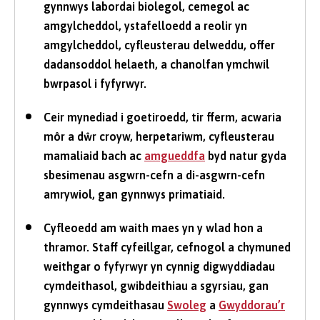
gynnwys labordai biolegol, cemegol ac
amgylcheddol, ystafelloedd a reolir yn
amgylcheddol, cyfleusterau delweddu, offer
dadansoddol helaeth, a chanolfan ymchwil
bwrpasol i fyfyrwyr.
Ceir mynediad i goetiroedd, tir fferm, acwaria
môr a dŵr croyw, herpetariwm, cyfleusterau
mamaliaid bach ac
amgueddfa
byd natur gyda
sbesimenau asgwrn-cefn a di-asgwrn-cefn
amrywiol, gan gynnwys primatiaid.
Cyfleoedd am waith maes yn y wlad hon a
thramor. Staff cyfeillgar, cefnogol a chymuned
weithgar o fyfyrwyr yn cynnig digwyddiadau
cymdeithasol, gwibdeithiau a sgyrsiau, gan
gynnwys cymdeithasau
Swoleg
a
Gwyddorau’r