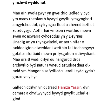
ymchwil wyddonol.
wedi eu nodi'n glir yn y gofynion mynediad
cwrs-benodol. Am eglurhad manwl o bwyntiau
Mae ein swolegwyr yn gweithio ledled y byd
tariff UCAS, ewch i
www.ucas.com.
ym maes rheolaeth bywyd gwyllt, ymgynghori
amgylcheddol, cyfryngau lleol a chenedlaethol,
Mae angen i bob myfyriwr feddu ar sgiliau
ac addysgu. Aeth rhai ymlaen i weithio mewn
sylfaenol da ac mae'r Brifysgol hefyd yn gweld
sŵau ac acwaria cyhoeddus yn y Deyrnas
gwerth mewn sgiliau TG a chyfathrebu.
Unedig ac yn rhyngwladol, ac aeth nifer o
raddedigion diweddar i weithio fel technegwyr
Rydym yn derbyn myfyrwyr â phob math o
gofal anifeiliaid mewn prifysgolion a diwydiant.
gymwysterau, profiadau a chefndiroedd ac yn
Mae eraill wedi dilyn eu hangerdd dros
ystyried pob cais yn unigol. Fel rhan o bolisi’r
archwilio byd natur i wneud astudiaethau ôl-
Brifysgol, rydym yn ystyried ceisiadau gan
radd ym Mangor a sefydliadau eraill sydd gyda'r
ddarpar fyfyrwyr anabl ar yr un sail â phob
gorau yn y byd.
myfyriwr arall.
Gallech ddilyn yn ôl traed
Hamza Yassin
, dyn
Rydym hefyd yn ystyried ceisiadau gan
camera a chyflwynydd bywyd gwyllt uchel ei
ddysgwyr hŷn sydd â chymwysterau ansafonol
glod.
a/neu brofiad gwaith a all ddangos y
cymhelliant a'r ymrwymiad i astudio ar raglen