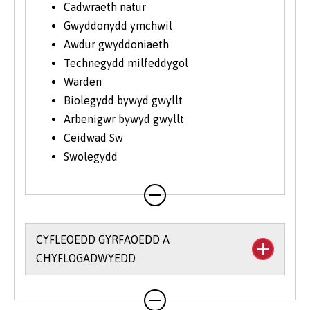
Cadwraeth natur
Gwyddonydd ymchwil
Awdur gwyddoniaeth
Technegydd milfeddygol
Warden
Biolegydd bywyd gwyllt
Arbenigwr bywyd gwyllt
Ceidwad Sw
Swolegydd
CYFLEOEDD GYRFAOEDD A
CHYFLOGADWYEDD
Mae
Gwasanaeth Sgiliau a Chyflogadwyedd
y