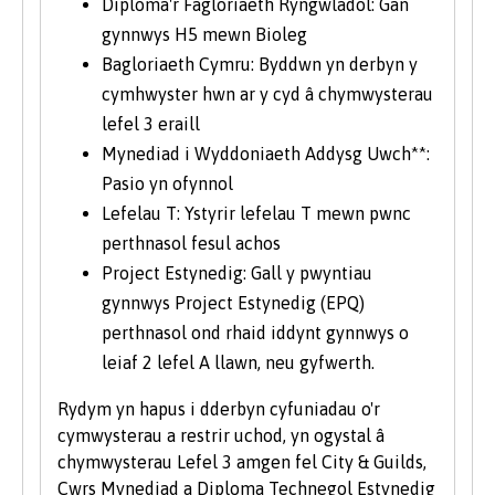
Diploma'r Fagloriaeth Ryngwladol: Gan
gynnwys H5 mewn Bioleg
Bagloriaeth Cymru: Byddwn yn derbyn y
cymhwyster hwn ar y cyd â chymwysterau
lefel 3 eraill
Mynediad i Wyddoniaeth Addysg Uwch**:
Pasio yn ofynnol
Lefelau T: Ystyrir lefelau T mewn pwnc
perthnasol fesul achos
Project Estynedig: Gall y pwyntiau
gynnwys Project Estynedig (EPQ)
perthnasol ond rhaid iddynt gynnwys o
leiaf 2 lefel A llawn, neu gyfwerth.
Rydym yn hapus i dderbyn cyfuniadau o'r
cymwysterau a restrir uchod, yn ogystal â
chymwysterau Lefel 3 amgen fel City & Guilds,
Cwrs Mynediad a Diploma Technegol Estynedig