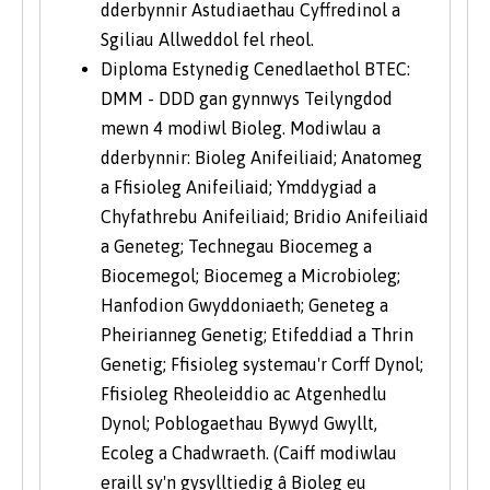
dderbynnir Astudiaethau Cyffredinol a
Sgiliau Allweddol fel rheol.
Diploma Estynedig Cenedlaethol BTEC:
DMM - DDD gan gynnwys Teilyngdod
mewn 4 modiwl Bioleg. Modiwlau a
dderbynnir: Bioleg Anifeiliaid; Anatomeg
a Ffisioleg Anifeiliaid; Ymddygiad a
Chyfathrebu Anifeiliaid; Bridio Anifeiliaid
a Geneteg; Technegau Biocemeg a
Biocemegol; Biocemeg a Microbioleg;
Hanfodion Gwyddoniaeth; Geneteg a
Pheirianneg Genetig; Etifeddiad a Thrin
Genetig; Ffisioleg systemau'r Corff Dynol;
Ffisioleg Rheoleiddio ac Atgenhedlu
Dynol; Poblogaethau Bywyd Gwyllt,
Ecoleg a Chadwraeth. (Caiff modiwlau
eraill sy'n gysylltiedig â Bioleg eu