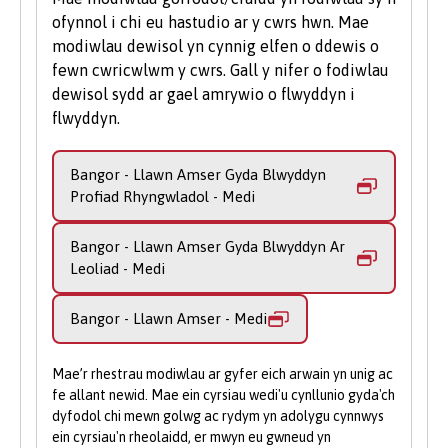
di-asgwrn-cefn. Mae hyn yn cynnwys
ofynnol i chi eu hastudio ar y cwrs hwn. Mae
Eich Camau Nesaf
agweddau cymhwysol megis ymddygiad,
modiwlau dewisol yn cynnig elfen o ddewis o
entomoleg, parasitoleg, bioleg
fewn cwricwlwm y cwrs. Gall y nifer o fodiwlau
Cysylltwch â Derbyniadau:
Os oes
ddatblygiadol, bioleg esblygiadol, a'r
dewisol sydd ar gael amrywio o flwyddyn i
gennych gwestiynau neu fod angen
rhyngweithio rhwng anifeiliaid a'u
flwyddyn.
arweiniad arnoch, mae ein tîm
hamgylcheddau.
Derbyniadau cyfeillgar ar gael i’ch
Bangor - Llawn Amser Gyda Blwyddyn
Mae gwaith maes yn rhan annatod o'r radd.
helpu.
Profiad Rhyngwladol - Medi
Caiff teithiau maes gorfodol a dewisol eu
Gwnewch Gais Ar-lein
: Cyflwynwch
cynllunio i wella eich gwybodaeth a'ch
eich cais trwy ein porth ar-lein gan na
Bangor - Llawn Amser Gyda Blwyddyn Ar
dealltwriaeth pwnc-benodol, a rhoi i chi
allwch wneud cais trwy UCAS i
Leoliad - Medi
sgiliau gwerthfawr i gasglu a dadansoddi
astudio'n rhan amser.
data. Maent hefyd yn rhoi profiad byd go
Bangor - Llawn Amser - Medi
iawn i chi gan gyfrannu at brojectau
gwyddonol sydd ar flaen y gad wrth fynd i'r
afael â'r problemau sy'n wynebu'r byd
Mae’r rhestrau modiwlau ar gyfer eich arwain yn unig ac
naturiol o'n cwmpas. Efallai y cewch y dasg
fe allant newid. Mae ein cyrsiau wedi'u cynllunio gyda'ch
dyfodol chi mewn golwg ac rydym yn adolygu cynnwys
o samplu'r gymuned bryfed mewn coedwig
ein cyrsiau'n rheolaidd, er mwyn eu gwneud yn
law hynafol Gymreig neu astudio adar ac