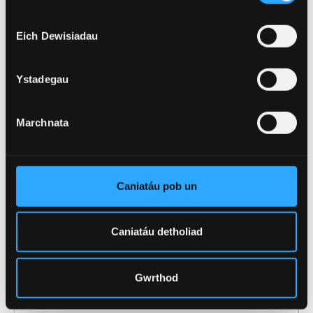
Hyd
3 Blynedd
Eich Dewisiadau
Rhan Amser, Llawn
Modd Astudio
Amser
Ystadegau
Marchnata
Caniatáu pob un
(of 20)
1
Caniatáu detholiad
Gwrthod
GOFYNION MYNEDIAD