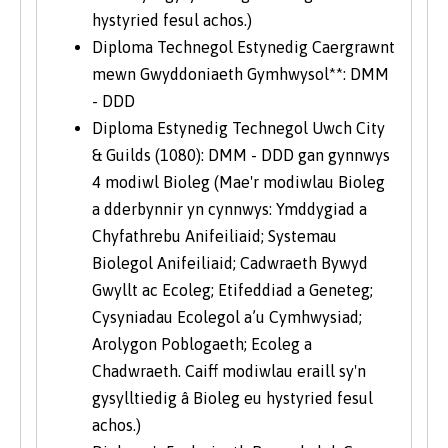
hystyried fesul achos.)
Diploma Technegol Estynedig Caergrawnt
mewn Gwyddoniaeth Gymhwysol**: DMM
- DDD
Diploma Estynedig Technegol Uwch City
& Guilds (1080): DMM - DDD gan gynnwys
4 modiwl Bioleg (Mae'r modiwlau Bioleg
a dderbynnir yn cynnwys: Ymddygiad a
Chyfathrebu Anifeiliaid; Systemau
Biolegol Anifeiliaid; Cadwraeth Bywyd
Gwyllt ac Ecoleg; Etifeddiad a Geneteg;
Cysyniadau Ecolegol a’u Cymhwysiad;
Arolygon Poblogaeth; Ecoleg a
Chadwraeth. Caiff modiwlau eraill sy'n
gysylltiedig â Bioleg eu hystyried fesul
achos.)