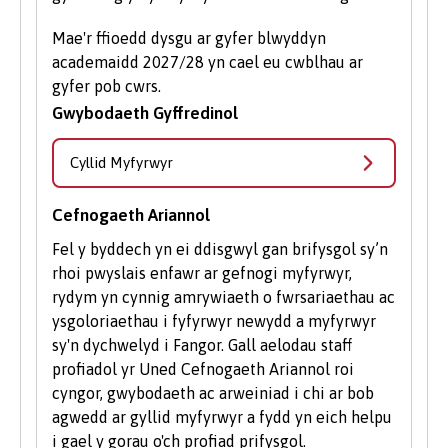
Mae'r ffioedd dysgu ar gyfer blwyddyn
academaidd 2027/28 yn cael eu cwblhau ar
gyfer pob cwrs.
Gwybodaeth Gyffredinol
Cyllid Myfyrwyr
Cefnogaeth Ariannol
Fel y byddech yn ei ddisgwyl gan brifysgol sy’n
rhoi pwyslais enfawr ar gefnogi myfyrwyr,
rydym yn cynnig amrywiaeth o fwrsariaethau ac
ysgoloriaethau i fyfyrwyr newydd a myfyrwyr
sy'n dychwelyd i Fangor. Gall aelodau staff
profiadol yr Uned Cefnogaeth Ariannol roi
cyngor, gwybodaeth ac arweiniad i chi ar bob
agwedd ar gyllid myfyrwyr a fydd yn eich helpu
i gael y gorau o'ch profiad prifysgol.