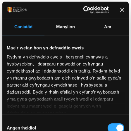
CYMHARU CYRSIAU
Caniatâd
Manylion
Am
Y CWRS HWN:
SŴOLEG
- BSc (Anrh)
Mae'r wefan hon yn defnyddio cwcis
Rydym yn defnyddio cwcis i bersonoli cynnwys a
Dewch i ddarganfod rhyfeddodau
hysbysebion, i ddarparu nodweddion cyfryngau
teyrnas yr anifeiliaid. Dewch i
cymdeithasol ac i ddadansoddi ein traffig. Rydym hefyd
archwilio amrywiaeth ffurf a
yn rhannu gwybodaeth am eich defnydd o’n safle gyda’n
swyddogaeth anifeiliaid, ac
partneriaid cyfryngau cymdeithasol, hysbysebu a
esblygiad ac ecoleg y prif grwpiau
dadansoddi. Bydd y rhain efallai yn cyfuno’r wybodaeth
anifeiliaid.
yma gyda gwybodaeth arall rydych wedi ei ddarparu
iddynt neu maent wedi ei gasglu gennych wrth
Cod UCAS
C300
ddefnyddio eu gwasanaethau.
Dewis
Cymhwyster
BSc (Anrh)
Angenrheidiol
Caniatâd