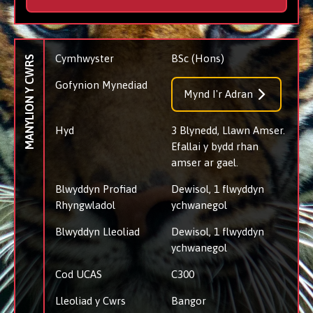
Cymhwyster
BSc (Hons)
MANYLION Y CWRS
Gofynion Mynediad
Mynd I'r Adran
Hyd
3 Blynedd, Llawn Amser.
Efallai y bydd rhan
amser ar gael.
Blwyddyn Profiad
Dewisol, 1 flwyddyn
Rhyngwladol
ychwanegol
Blwyddyn Lleoliad
Dewisol, 1 flwyddyn
ychwanegol
Cod UCAS
C300
Lleoliad y Cwrs
Bangor