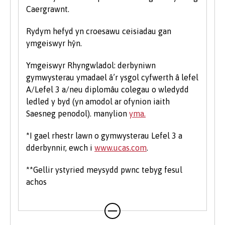
Caergrawnt.
Rydym hefyd yn croesawu ceisiadau gan
ymgeiswyr hŷn.
Ymgeiswyr Rhyngwladol: derbyniwn
gymwysterau ymadael â’r ysgol cyfwerth â lefel
A/Lefel 3 a/neu diplomâu colegau o wledydd
ledled y byd (yn amodol ar ofynion iaith
Saesneg penodol). manylion
yma.
*I gael rhestr lawn o gymwysterau Lefel 3 a
dderbynnir, ewch i
www.ucas.com
.
**Gellir ystyried meysydd pwnc tebyg fesul
achos