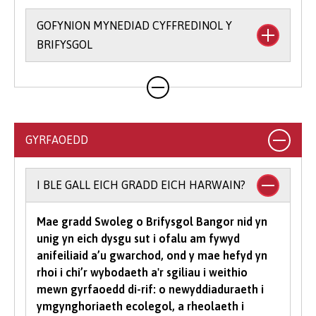
GOFYNION MYNEDIAD CYFFREDINOL Y
BRIFYSGOL
Rydym yn rhoi hyblygrwydd i chi o ran bodloni
ein gofynion mynediad ac yr ydym yn derbyn
ystod eang o gymwysterau. Ar gyfer llawer o'n
cyrsiau gradd, byddwn yn derbyn cyfuniadau o
GYRFAOEDD
gymwysterau, yn ogystal ag ystod o
gymwysterau Lefel 3 amgen (gweler y cyrsiau
unigol am ragor o wybodaeth am gymwysterau
I BLE GALL EICH GRADD EICH HARWAIN?
a dderbynnir).
Mae gradd Swoleg o Brifysgol Bangor nid yn
I astudio cwrs gradd mae’n rhaid i chi gael
unig yn eich dysgu sut i ofalu am fywyd
isafswm o bwyntiau tariff UCAS, gyda rhai
anifeiliaid a’u gwarchod, ond y mae hefyd yn
cyrsiau yn gofyn am raddau mewn pynciau
rhoi i chi’r wybodaeth a'r sgiliau i weithio
penodol. Yn dibynnu ar yr hyn yr hoffech ei
mewn gyrfaoedd di-rif: o newyddiaduraeth i
astudio gyda ni, efallai y bydd meini prawf
ymgynghoriaeth ecolegol, a rheolaeth i
ychwanegol yn cael eu gosod - bydd y rhain