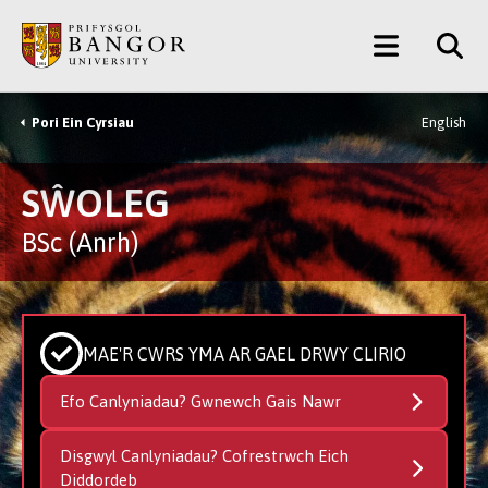
Neidio
Main
i’r
Prif
Menu
Gynnwys
Pori Ein Cyrsiau
English
Breadcrumb
SŴOLEG
BSc (Anrh)
MAE'R CWRS YMA AR GAEL DRWY CLIRIO
Efo Canlyniadau? Gwnewch Gais Nawr
Disgwyl Canlyniadau? Cofrestrwch Eich
Diddordeb