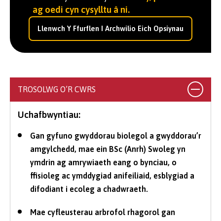
ag oedi cyn cysylltu â ni.
Llenwch Y Ffurflen I Archwilio Eich Opsiynau
TROSOLWG O’R CWRS
Uchafbwyntiau:
Gan gyfuno gwyddorau biolegol a gwyddorau’r
amgylchedd, mae ein BSc (Anrh) Swoleg yn
ymdrin ag amrywiaeth eang o bynciau, o
ffisioleg ac ymddygiad anifeiliaid, esblygiad a
difodiant i ecoleg a chadwraeth.
Mae cyfleusterau arbrofol rhagorol gan