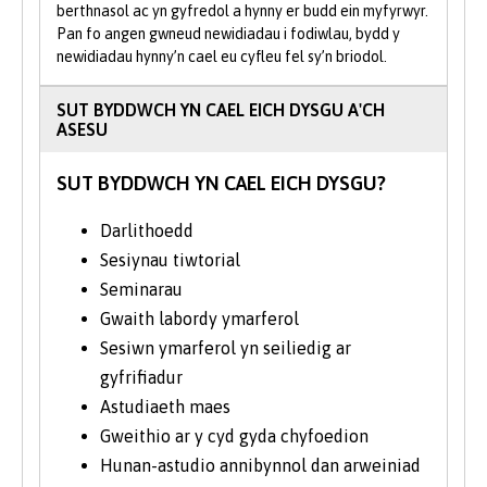
berthnasol ac yn gyfredol a hynny er budd ein myfyrwyr.
anifeiliaid ysglyfaethus ym mynyddoedd
Pan fo angen gwneud newidiadau i fodiwlau, bydd y
Eryri. Gallech ganfod eich hun yn meintioli
newidiadau hynny’n cael eu cyfleu fel sy’n briodol.
rhyngweithio ymddygiadol rhwng pysgod
riff trofannol neu dracio nadroedd â radio
SUT BYDDWCH YN CAEL EICH DYSGU A'CH
yn anialwch De-orllewin Gogledd America.
ASESU
Drwy gydol eich gradd, byddwch yn
SUT BYDDWCH YN CAEL EICH DYSGU?
meithrin sgiliau mewn cynllunio arbrofion,
dulliau ymchwil, casglu a dadansoddi data,
Darlithoedd
a gwybodaeth fanwl am theorïau ecolegol
Sesiynau tiwtorial
ac esblygiadol. Mae hyn yn ychwanegol at y
Seminarau
sgiliau i gyfathrebu gwybodaeth wyddonol
Gwaith labordy ymarferol
yn effeithiol i'r cyhoedd. Cewch fynediad at
Sesiwn ymarferol yn seiliedig ar
amrywiaeth fawr iawn o offer dadansoddol,
gyfrifiadur
fel y gallwch ddysgu sut mae dadansoddi
samplau amgylcheddol yn y maes ac yn y
Astudiaeth maes
labordy.
Gweithio ar y cyd gyda chyfoedion
Hunan-astudio annibynnol dan arweiniad
Rydym yn cynnal cyrsiau maes ym Mharc