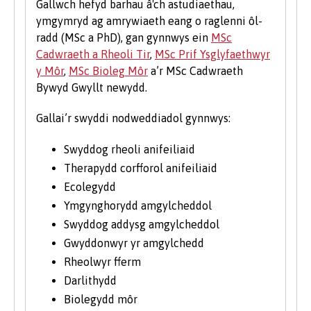
Gallwch hefyd barhau â'ch astudiaethau,
prifysgol. Rydym yn cofrestru nifer sylweddol o
ymgymryd ag amrywiaeth eang o raglenni ôl-
fyfyrwyr hŷn bob blwyddyn. I gael rhagor o
radd (MSc a PhD), gan gynnwys ein
MSc
wybodaeth am astudio fel myfyriwr hŷn, ewch
Cadwraeth a Rheoli Tir
,
MSc Prif Ysglyfaethwyr
i’n hadran Astudio ym Mangor ar y wefan.
y Môr
,
MSc Bioleg Môr
a’r MSc Cadwraeth
Bywyd Gwyllt newydd.
Gallai’r swyddi nodweddiadol gynnwys:
Swyddog rheoli anifeiliaid
Therapydd corfforol anifeiliaid
Ecolegydd
Ymgynghorydd amgylcheddol
Swyddog addysg amgylcheddol
Gwyddonwyr yr amgylchedd
Rheolwyr fferm
Darlithydd
Biolegydd môr