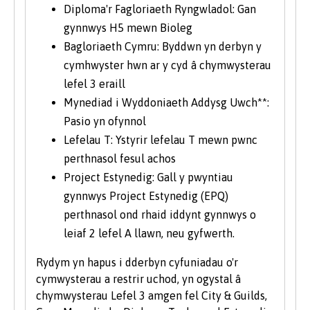
Diploma'r Fagloriaeth Ryngwladol: Gan
gynnwys H5 mewn Bioleg
Bagloriaeth Cymru: Byddwn yn derbyn y
cymhwyster hwn ar y cyd â chymwysterau
lefel 3 eraill
Mynediad i Wyddoniaeth Addysg Uwch**:
Pasio yn ofynnol
Lefelau T: Ystyrir lefelau T mewn pwnc
perthnasol fesul achos
Project Estynedig: Gall y pwyntiau
gynnwys Project Estynedig (EPQ)
perthnasol ond rhaid iddynt gynnwys o
leiaf 2 lefel A llawn, neu gyfwerth.
Rydym yn hapus i dderbyn cyfuniadau o'r
cymwysterau a restrir uchod, yn ogystal â
chymwysterau Lefel 3 amgen fel City & Guilds,