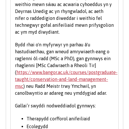
cymhelliant a'r ymrwymiad i astudio ar raglen
weithio mewn sŵau ac acwaria cyhoeddus yn y
prifysgol. Rydym yn cofrestru nifer sylweddol o
Deyrnas Unedig ac yn rhyngwladol, ac aeth
fyfyrwyr hŷn bob blwyddyn. I gael rhagor o
nifer o raddedigion diweddar i weithio fel
wybodaeth am astudio fel myfyriwr hŷn, ewch
technegwyr gofal anifeiliaid mewn prifysgolion
i’n hadran Astudio ym Mangor ar y wefan.
ac ym myd diwydiant.
Bydd rhai o'n myfyrwyr yn parhau â'u
hastudiaethau, gan wneud amrywiaeth eang o
raglenni ôl-radd (MSc a PhD), gan gynnwys ein
rhaglenni [MSc Cadwraeth a Rheoli Tir]
(
https://www.bangor.ac.uk/courses/postgraduate-
taught/conservation-and-land-management-
msc
) neu Radd Meistr trwy Ymchwil, yn
canolbwyntio ar adareg neu ymddygiad adar.
Gallai’r swyddi nodweddiadol gynnwys:
Therapydd corfforol anifeiliaid
Ecolegydd