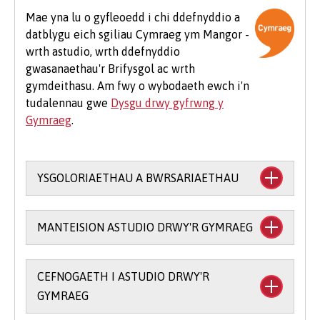
arbenigol, teithio i leoliadau, teithiau maes
Mae yna lu o gyfleoedd i chi ddefnyddio a
dewisol a meddalwedd.
datblygu eich sgiliau Cymraeg ym Mangor -
wrth astudio, wrth ddefnyddio
Mae hefyd rai costau ychwanegol cyffredin sy'n
gwasanaethau'r Brifysgol ac wrth
debygol o godi i fyfyrwyr ar bob cwrs, er
gymdeithasu. Am fwy o wybodaeth ewch i'n
enghraifft os byddwch yn mynychu eich
tudalennau gwe
Dysgu drwy gyfrwng y
Seremoni Raddio, bydd cost am logi gŵn (£25-
Gymraeg
.
£75) a chost am docynnau gwestai ychwanegol
(tua £12 yr un).
YSGOLORIAETHAU A BWRSARIAETHAU
Mae cefnogaeth ariannol ar gael i astudio
MANTEISION ASTUDIO DRWY'R GYMRAEG
trwy gyfrwng y Gymraeg:
Prif Ysgoloriaeth y Coleg Cymraeg
CEFNOGAETH I ASTUDIO DRWY'R
Mae ysgoloriaethau a bwrsariaethau ar
Cenedlaethol
(mae gofyn i chi sefyll
GYMRAEG
gael am astudio rhan o’ch cwrs drwy’r
arholiad Ysgoloriaeth Mynediad Bangor) -
Gymraeg.