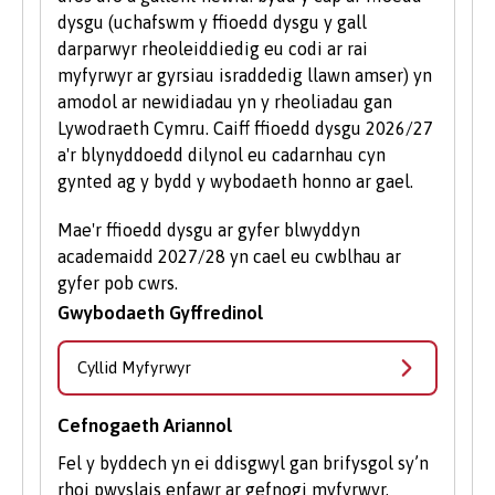
dysgu (uchafswm y ffioedd dysgu y gall
darparwyr rheoleiddiedig eu codi ar rai
myfyrwyr ar gyrsiau israddedig llawn amser) yn
amodol ar newidiadau yn y rheoliadau gan
Lywodraeth Cymru. Caiff ffioedd dysgu 2026/27
a'r blynyddoedd dilynol eu cadarnhau cyn
gynted ag y bydd y wybodaeth honno ar gael.
Mae'r ffioedd dysgu ar gyfer blwyddyn
academaidd 2027/28 yn cael eu cwblhau ar
gyfer pob cwrs.
Gwybodaeth Gyffredinol
Cyllid Myfyrwyr
Cefnogaeth Ariannol
Fel y byddech yn ei ddisgwyl gan brifysgol sy’n
rhoi pwyslais enfawr ar gefnogi myfyrwyr,