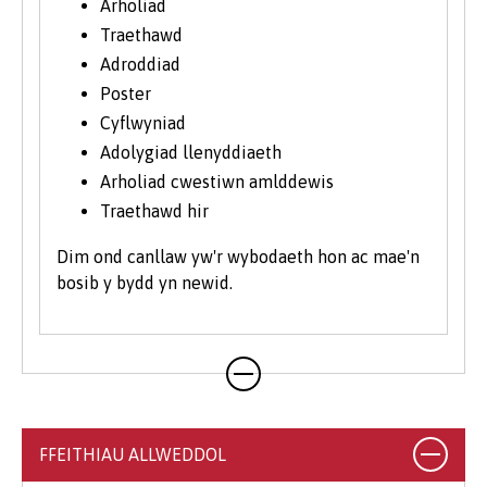
maes ac yn y labordy.
Arholiad
Traethawd
Mae'r flwyddyn ddewisol ar leoliad yn gyfle
Adroddiad
i ennill profiad gwaith estynedig
Poster
ychwanegol yn y byd go iawn. Yn flaenorol,
Cyflwyniad
er enghraifft, bu myfyrwyr i Sw Caer a Sw
Adolygiad llenyddiaeth
Mynydd Cymru.
Arholiad cwestiwn amlddewis
Traethawd hir
Dim ond canllaw yw'r wybodaeth hon ac mae'n
bosib y bydd yn newid.
FFEITHIAU ALLWEDDOL