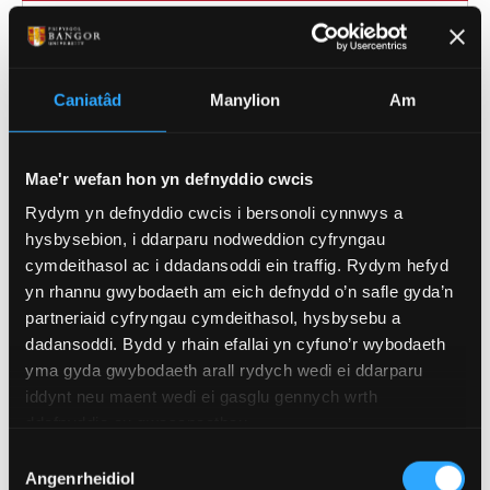
GOFYNION MYNEDIAD PWNC-BENODOL
Caniatâd
Manylion
Am
TGAU: gradd C/4 mewn Saesneg, Mathemateg a
Chymhwyster Gwyddoniaeth Ddwbl, os na chaiff
ei ddangos gan y cymhwyster/cymwysterau
Mae'r wefan hon yn defnyddio cwcis
Lefel 3.
Rydym yn defnyddio cwcis i bersonoli cynnwys a
Mae'r cynigion yn seiliedig ar dariffau, 128 -
hysbysebion, i ddarparu nodweddion cyfryngau
144 pwynt tariff o gymwysterau Lefel 3* e.e.:
cymdeithasol ac i ddadansoddi ein traffig. Rydym hefyd
yn rhannu gwybodaeth am eich defnydd o’n safle gyda’n
Lefel A: gan gynnwys gradd C mewn
partneriaid cyfryngau cymdeithasol, hysbysebu a
Bioleg os yn astudio un pwnc
dadansoddi. Bydd y rhain efallai yn cyfuno’r wybodaeth
gwyddoniaeth arall (Cemeg, Ffiseg,
yma gyda gwybodaeth arall rydych wedi ei ddarparu
Mathemateg, Seicoleg, Gwyddor yr
iddynt neu maent wedi ei gasglu gennych wrth
Amgylchedd, Daearyddiaeth neu
ddefnyddio eu gwasanaethau.
Daeareg);
neu
radd B mewn Bioleg os nad
Dewis
Angenrheidiol
yn astudio pwnc gwyddoniaeth arall. Ni
Caniatâd