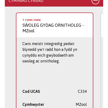
CYMHARU CYRSIAU
Y CWRS HWN:
SŴOLEG GYDAG ORNITHOLEG
-
MZool
Cwrs meistr integredig pedair
blynedd yw'r radd hon a fydd yn
cynyddu eich gwybodaeth am
swoleg ac ornitholeg.
Cod UCAS
C334
Cymhwyster
MZool