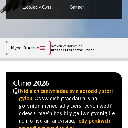
Lleoliad y Cwrs
Bangor
Rydych yn edrych ar:
Mynd I'r Adran
Archebu Prosbectws Poced
Clirio 2026
Nid eich canlyniadau sy'n adrodd y stori
gyfan.
Os yw eich graddau'n is na
gofynion mynediad y cwrs rydych wedi'i
ddewis, mae'n bosibl y gallwn gynnig lle
i chi o hyd ar rai cyrsiau.
Felly, peidiwch