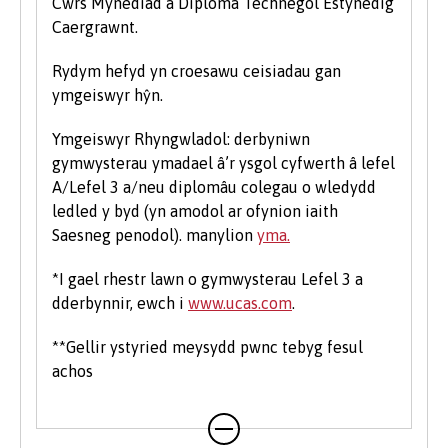
Cwrs Mynediad a Diploma Technegol Estynedig
Caergrawnt.
Rydym hefyd yn croesawu ceisiadau gan
ymgeiswyr hŷn.
Ymgeiswyr Rhyngwladol: derbyniwn
gymwysterau ymadael â’r ysgol cyfwerth â lefel
A/Lefel 3 a/neu diplomâu colegau o wledydd
ledled y byd (yn amodol ar ofynion iaith
Saesneg penodol). manylion
yma.
*I gael rhestr lawn o gymwysterau Lefel 3 a
dderbynnir, ewch i
www.ucas.com
.
**Gellir ystyried meysydd pwnc tebyg fesul
achos