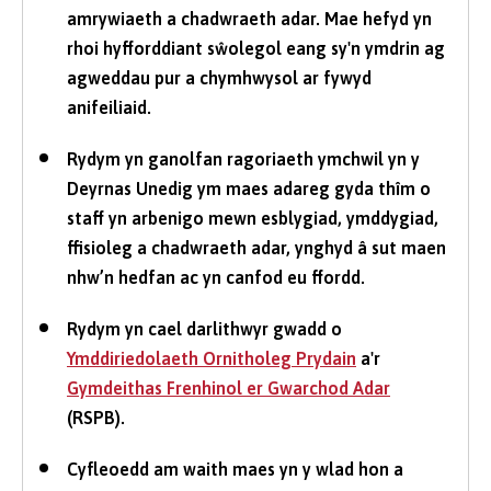
amrywiaeth a chadwraeth adar. Mae hefyd yn
rhoi hyfforddiant sŵolegol eang sy'n ymdrin ag
agweddau pur a chymhwysol ar fywyd
anifeiliaid.
Rydym yn ganolfan ragoriaeth ymchwil yn y
Deyrnas Unedig ym maes adareg gyda thîm o
staff yn arbenigo mewn esblygiad, ymddygiad,
ffisioleg a chadwraeth adar, ynghyd â sut maen
nhw’n hedfan ac yn canfod eu ffordd.
Rydym yn cael darlithwyr gwadd o
Ymddiriedolaeth Ornitholeg Prydain
a'r
Gymdeithas Frenhinol er Gwarchod Adar
(RSPB).
Cyfleoedd am waith maes yn y wlad hon a