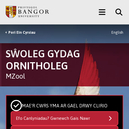
Neidio
Main
i’r
Prif
Menu
Gynnwys
Pori Ein Cyrsiau
English
Breadcrumb
SŴOLEG GYDAG
ORNITHOLEG
MZool
MAE'R CWRS YMA AR GAEL DRWY CLIRIO
Efo Canlyniadau? Gwnewch Gais Nawr