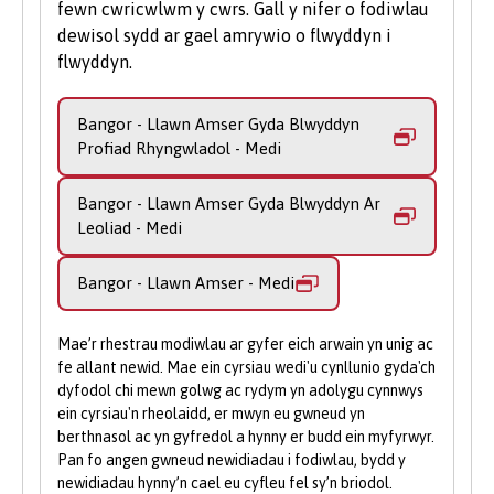
fewn cwricwlwm y cwrs. Gall y nifer o fodiwlau
Gwylio Adar Prifysgol Bangor
,
Cymdeithas
uwch o'r blaen, eich oedran, a'ch
systemau synhwyraidd, hedfan a cholli’r
dewisol sydd ar gael amrywio o flwyddyn i
Entomoleg Prifysgol Bangor
, ac
Endeavour
yn
cenedligrwydd neu statws preswylio,
gallu i wneud hynny, dewis cymar ac
flwyddyn.
cydweithio’n rheolaidd ar ddigwyddiadau
efallai y byddwch yn gymwys i dderbyn
arferion paru.
cymdeithasol ac addysgol. Roedd y Penwythnos
benthyciadau myfyrwyr a ariennir gan y
Bioblitz a gynhaliwyd yn ddiweddar, er
Bangor - Llawn Amser Gyda Blwyddyn
Ym mhedwaredd flwyddyn a blwyddyn olaf
llywodraeth i gyfrannu at ffioedd dysgu a
enghraifft, yn cynnwys dal gwyfynod, trapiau ôl
Profiad Rhyngwladol - Medi
eich gradd, byddwch yn gweithio ar broject
chostau byw.
traed mamaliaid, curo llwyni, tynnu rhwyd drwy
ymchwil meistr annibynnol cyffrous, gan
borfa, chwilio trwy goetiroedd a chwilota mewn
Gall ein tîm Cyllid Myfyrwyr eich helpu i
Bangor - Llawn Amser Gyda Blwyddyn Ar
fireinio eich sgiliau gwyddonol a chyfrannu
pyllau.
Leoliad - Medi
lywio’r broses o wneud cais a deall eich
at eich maes ymchwil dewisol. Mae'r
hawliau.
flwyddyn drawsnewidiol hon yn cynnig
Bangor - Llawn Amser - Medi
cyfle unigryw i gynllunio, gweithio ar a
Eich Camau Nesaf
gwerthuso eich project yn annibynnol.
Wedi’i hysbrydoli gan gyn-fyfyrwyr yr
Mae’r rhestrau modiwlau ar gyfer eich arwain yn unig ac
Cysylltwch â Derbyniadau:
Os oes
MZool gydag Adareg, mae’r flwyddyn hon
fe allant newid. Mae ein cyrsiau wedi'u cynllunio gyda'ch
gennych gwestiynau neu fod angen
dyfodol chi mewn golwg ac rydym yn adolygu cynnwys
yn addo darganfod deallusol ac yn gosod y
arweiniad arnoch, mae ein tîm
ein cyrsiau'n rheolaidd, er mwyn eu gwneud yn
llwyfan ar gyfer dyfodol addawol yn eich
berthnasol ac yn gyfredol a hynny er budd ein myfyrwyr.
Derbyniadau cyfeillgar ar gael i’ch
maes. Cofleidiwch heriau a
Pan fo angen gwneud newidiadau i fodiwlau, bydd y
helpu.
buddugoliaethau’r flwyddyn ddeinamig
newidiadau hynny’n cael eu cyfleu fel sy’n briodol.