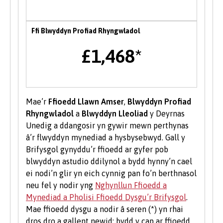
Menter
Ffi Blwyddyn Profiad Rhyngwladol
Mae tîm Byddwch Fentrus yn darparu
amrywiaeth o wasanaethau i fyfyrwyr a
£1,468*
graddedigion Prifysgol Bangor i’w helpu i
ddatblygu eu sgiliau menter neu i’w cefnogi i
ddechrau busnes newydd, gan gynnwys
mentora un i un, gweithdai a chyfleoedd
Mae’r
Ffioedd Llawn Amser
,
Blwyddyn Profiad
ariannu.
Rhyngwladol
a
Blwyddyn Lleoliad
y Deyrnas
Unedig a ddangosir yn gywir mewn perthynas
Gwirfoddoli i Fyfyrwyr
â’r flwyddyn mynediad a hysbysebwyd. Gall y
Mae gwirfoddoli yn brofiad gwerthfawr ac yn
Brifysgol gynyddu’r ffioedd ar gyfer pob
gwella eich sgiliau a'ch cyflogadwyedd.
blwyddyn astudio ddilynol a bydd hynny’n cael
Dysgwch fwy am gyfleoedd gwirfoddoli ar
ei nodi’n glir yn eich cynnig pan fo’n berthnasol
wefan
Undeb y Myfyrwyr
.
neu fel y nodir yng
Nghynllun Ffioedd a
Mynediad a Pholisi Ffioedd Dysgu’r Brifysgol
.
Mae ffioedd dysgu a nodir â seren (*) yn rhai
dros dro a gallent newid: bydd y cap ar ffioedd