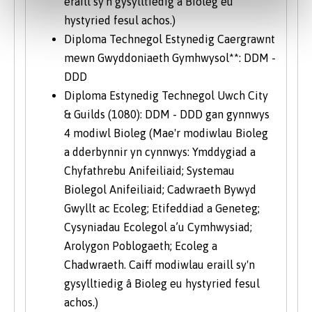
eraill sy'n gysylltiedig â Bioleg eu
hystyried fesul achos.)
Diploma Technegol Estynedig Caergrawnt
mewn Gwyddoniaeth Gymhwysol**: DDM -
DDD
Diploma Estynedig Technegol Uwch City
& Guilds (1080): DDM - DDD gan gynnwys
4 modiwl Bioleg (Mae'r modiwlau Bioleg
a dderbynnir yn cynnwys: Ymddygiad a
Chyfathrebu Anifeiliaid; Systemau
Biolegol Anifeiliaid; Cadwraeth Bywyd
Gwyllt ac Ecoleg; Etifeddiad a Geneteg;
Cysyniadau Ecolegol a’u Cymhwysiad;
Arolygon Poblogaeth; Ecoleg a
Chadwraeth. Caiff modiwlau eraill sy'n
gysylltiedig â Bioleg eu hystyried fesul
achos.)