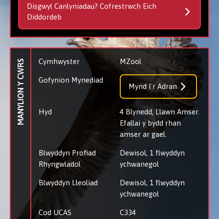
Disgwyl Canlyniadau? Cofrestrwch Eich
Diddordeb
Cymhwyster
MZool
MANYLION Y CWRS
Gofynion Mynediad
Mynd I'r Adran
Hyd
4 Blynedd, Llawn Amser.
Efallai y bydd rhan
amser ar gael.
Blwyddyn Profiad
Dewisol, 1 flwyddyn
Rhyngwladol
ychwanegol
Blwyddyn Lleoliad
Dewisol, 1 flwyddyn
ychwanegol
Cod UCAS
C334