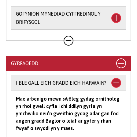
GOFYNION MYNEDIAD CYFFREDINOL Y
BRIFYSGOL
Rydym yn rhoi hyblygrwydd i chi o ran bodloni
ein gofynion mynediad ac yr ydym yn derbyn
ystod eang o gymwysterau. Ar gyfer llawer o'n
cyrsiau gradd, byddwn yn derbyn cyfuniadau o
GYRFAOEDD
gymwysterau, yn ogystal ag ystod o
gymwysterau Lefel 3 amgen (gweler y cyrsiau
unigol am ragor o wybodaeth am gymwysterau
I BLE GALL EICH GRADD EICH HARWAIN?
a dderbynnir).
Mae arbenigo mewn sŵôleg gydag ornitholeg
I astudio cwrs gradd mae’n rhaid i chi gael
yn rhoi gwell cyfle i chi ddilyn gyrfa yn
isafswm o bwyntiau tariff UCAS, gyda rhai
ymchwilio neu’n gweithio gydag adar gan fod
cyrsiau yn gofyn am raddau mewn pynciau
angen gradd Baglor o leiaf ar gyfer y rhan
penodol. Yn dibynnu ar yr hyn yr hoffech ei
fwyaf o swyddi yn y maes.
astudio gyda ni, efallai y bydd meini prawf