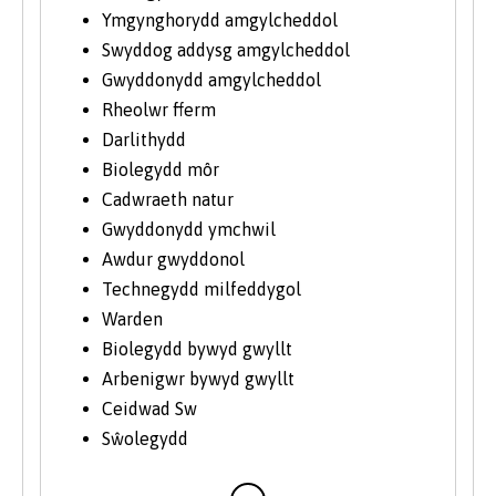
Ymgynghorydd amgylcheddol
Swyddog addysg amgylcheddol
Gwyddonydd amgylcheddol
Rheolwr fferm
Darlithydd
Biolegydd môr
Cadwraeth natur
Gwyddonydd ymchwil
Awdur gwyddonol
Technegydd milfeddygol
Warden
Biolegydd bywyd gwyllt
Arbenigwr bywyd gwyllt
Ceidwad Sw
Sŵolegydd