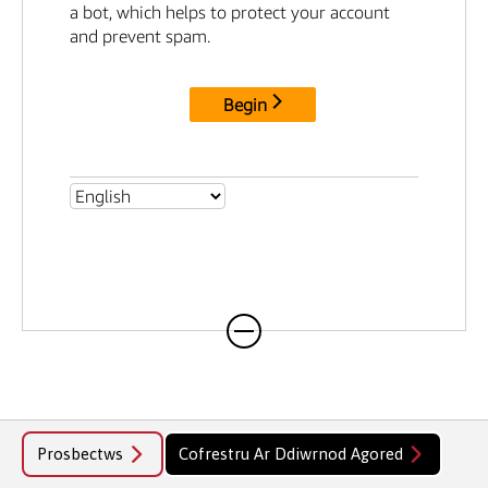
Mae gennych hefyd yr hawl i gyflwyno
asesiadau yn y Gymraeg ym mhob modiwl.
Prosbectws
Cofrestru Ar Ddiwrnod Agored