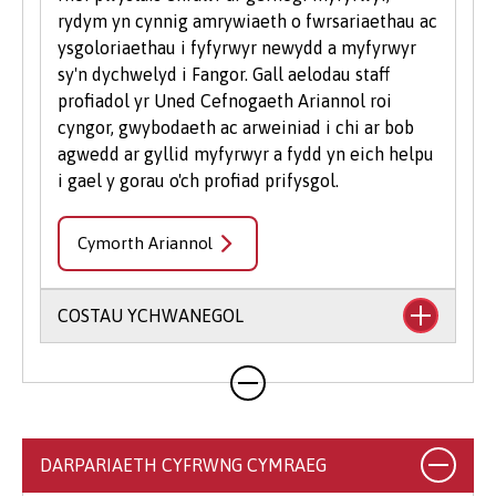
rydym yn cynnig amrywiaeth o fwrsariaethau ac
ysgoloriaethau i fyfyrwyr newydd a myfyrwyr
sy'n dychwelyd i Fangor. Gall aelodau staff
profiadol yr Uned Cefnogaeth Ariannol roi
cyngor, gwybodaeth ac arweiniad i chi ar bob
agwedd ar gyllid myfyrwyr a fydd yn eich helpu
i gael y gorau o'ch profiad prifysgol.
Cymorth Ariannol
COSTAU YCHWANEGOL
Mae'n debygol y bydd eich cwrs yn cynnwys
costau ychwanegol nad ydynt wedi'u cynnwys
yn eich ffioedd dysgu. Gall hyn gynnwys llyfrau,
argraffu, llungopïo, deunyddiau ysgrifennu
DARPARIAETH CYFRWNG CYMRAEG
addysgol a deunyddiau cysylltiedig, dillad