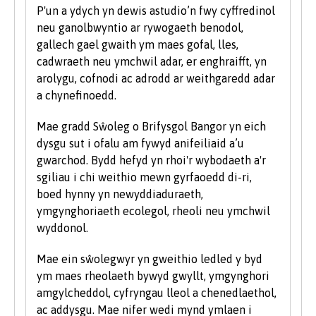
ychwanegol yn cael eu gosod - bydd y rhain
P'un a ydych yn dewis astudio’n fwy cyffredinol
wedi eu nodi'n glir yn y gofynion mynediad
neu ganolbwyntio ar rywogaeth benodol,
cwrs-benodol. Am eglurhad manwl o bwyntiau
gallech gael gwaith ym maes gofal, lles,
tariff UCAS, ewch i
www.ucas.com.
cadwraeth neu ymchwil adar, er enghraifft, yn
arolygu, cofnodi ac adrodd ar weithgaredd adar
Mae angen i bob myfyriwr feddu ar sgiliau
a chynefinoedd.
sylfaenol da ac mae'r Brifysgol hefyd yn gweld
gwerth mewn sgiliau TG a chyfathrebu.
Mae gradd Sŵoleg o Brifysgol Bangor yn eich
dysgu sut i ofalu am fywyd anifeiliaid a’u
Rydym yn derbyn myfyrwyr â phob math o
gwarchod. Bydd hefyd yn rhoi'r wybodaeth a'r
gymwysterau, profiadau a chefndiroedd ac yn
sgiliau i chi weithio mewn gyrfaoedd di-ri,
ystyried pob cais yn unigol. Fel rhan o bolisi’r
boed hynny yn newyddiaduraeth,
Brifysgol, rydym yn ystyried ceisiadau gan
ymgynghoriaeth ecolegol, rheoli neu ymchwil
ddarpar fyfyrwyr anabl ar yr un sail â phob
wyddonol.
myfyriwr arall.
Mae ein sŵolegwyr yn gweithio ledled y byd
Rydym hefyd yn ystyried ceisiadau gan
ym maes rheolaeth bywyd gwyllt, ymgynghori
ddysgwyr hŷn sydd â chymwysterau ansafonol
amgylcheddol, cyfryngau lleol a chenedlaethol,
a/neu brofiad gwaith a all ddangos y
ac addysgu. Mae nifer wedi mynd ymlaen i