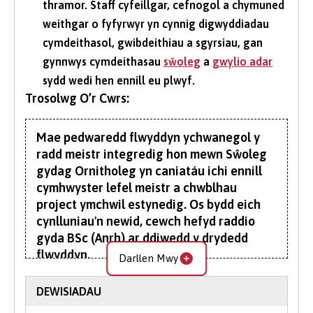
thramor. Staff cyfeillgar, cefnogol a chymuned
weithgar o fyfyrwyr yn cynnig digwyddiadau
cymdeithasol, gwibdeithiau a sgyrsiau, gan
gynnwys cymdeithasau
sŵoleg
a
gwylio adar
sydd wedi hen ennill eu plwyf.
Trosolwg O’r Cwrs:
Mae pedwaredd flwyddyn ychwanegol y
radd meistr integredig hon mewn Sŵoleg
gydag Ornitholeg yn caniatáu ichi ennill
cymhwyster lefel meistr a chwblhau
project ymchwil estynedig. Os bydd eich
cynlluniau'n newid, cewch hefyd raddio
gyda BSc (Anrh) ar ddiwedd y drydedd
flwyddyn.
Darllen Mwy
Mae tair blynedd gyntaf eich gradd Sŵoleg
DEWISIADAU
gydag Ornitholeg yn datblygu eich