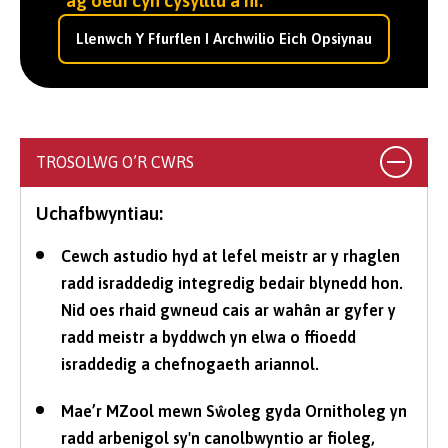
ag oedi cyn cysylltu â ni.
Llenwch Y Ffurflen I Archwilio Eich Opsiynau
TROSOLWG O’R CWRS
Uchafbwyntiau:
Cewch astudio hyd at lefel meistr ar y rhaglen
radd israddedig integredig bedair blynedd hon.
Nid oes rhaid gwneud cais ar wahân ar gyfer y
radd meistr a byddwch yn elwa o ffioedd
israddedig a chefnogaeth ariannol.
Mae’r MZool mewn Sŵoleg gyda Ornitholeg yn
radd arbenigol sy'n canolbwyntio ar fioleg,