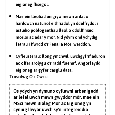
eigioneg ffisegol.
Mae ein lleoliad unigryw mewn ardal o
harddwch naturiol eithriadol yn ddelfrydol i
astudio poblogaethau lleol o ddolffiniaid,
morloi ac adar y môr. Nid ydym ond ychydig
fetrau i ffwrdd o'r Fenai a Môr Iwerddon.
Cyfleusterau: llong ymchwil, uwchgyfrifiaduron
ac offer arolygu o'r radd flaenaf. Angorfeydd
eigioneg ar gyfer casglu data.
Trosolwg O’r Cwrs:
Os ydych yn dymuno cyflawni arbenigedd
ar lefel uwch mewn gwyddor môr, mae ein
MSci mewn Bioleg Môr ac Eigioneg yn
cynnig llwybr uwch sy'n integreiddio