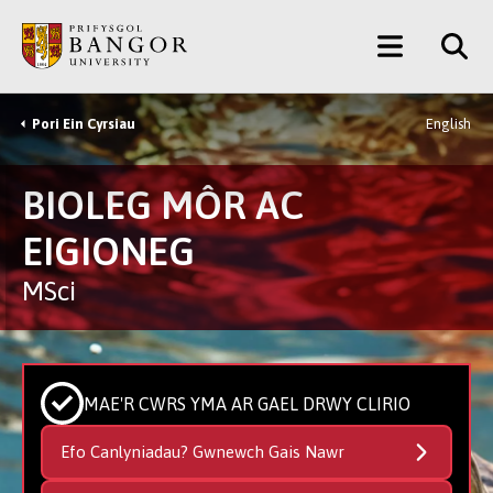
Neidio
Main
i’r
Prif
Menu
Gynnwys
Pori Ein Cyrsiau
English
Breadcrumb
BIOLEG MÔR AC
EIGIONEG
MSci
MAE'R CWRS YMA AR GAEL DRWY CLIRIO
Efo Canlyniadau? Gwnewch Gais Nawr