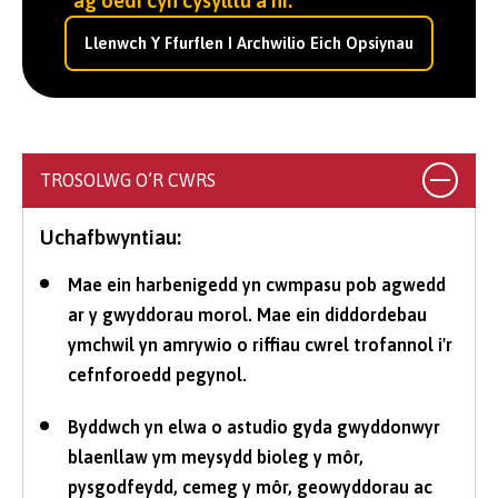
ag oedi cyn cysylltu â ni.
Llenwch Y Ffurflen I Archwilio Eich Opsiynau
TROSOLWG O’R CWRS
Uchafbwyntiau:
Mae ein harbenigedd yn cwmpasu pob agwedd
ar y gwyddorau morol. Mae ein diddordebau
ymchwil yn amrywio o riffiau cwrel trofannol i'r
cefnforoedd pegynol.
Byddwch yn elwa o astudio gyda gwyddonwyr
blaenllaw ym meysydd bioleg y môr,
pysgodfeydd, cemeg y môr, geowyddorau ac