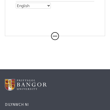
DILYNWCH NI