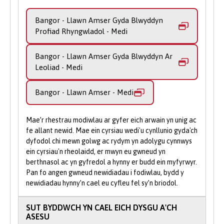
arbenigol o wyddor môr. Byddwch hefyd yn
Cysylltwch â Derbyniadau:
Os oes
Bangor - Llawn Amser Gyda Blwyddyn
ymgymryd â phroject ymchwil unigol yn y
gennych gwestiynau neu fod angen
Profiad Rhyngwladol - Medi
drydedd flwyddyn, sy'n eich galluogi i
arweiniad arnoch, mae ein tîm
ymchwilio i bwnc morol o'ch dewis, dan
Derbyniadau cyfeillgar ar gael i’ch
Bangor - Llawn Amser Gyda Blwyddyn Ar
arweiniad ein staff academaidd profiadol.
Leoliad - Medi
helpu.
Mae'r profiad ymchwil hwn yn hanfodol i
Gwnewch Gais Ar-lein
: Cyflwynwch
ddatblygu'r sgiliau sydd eu hangen arnoch i
Bangor - Llawn Amser - Medi
eich cais trwy ein porth ar-lein gan na
ymgymryd â’r astudiaeth uwch sy'n dilyn.
allwch wneud cais trwy UCAS i
Byddwch yn cael cyfle i wirioneddol
Mae’r rhestrau modiwlau ar gyfer eich arwain yn unig ac
astudio'n rhan amser.
rhagori yn ystod pedwaredd flwyddyn y
fe allant newid. Mae ein cyrsiau wedi'u cynllunio gyda'ch
dyfodol chi mewn golwg ac rydym yn adolygu cynnwys
rhaglen MSci. Byddwch yn ymgymryd â
ein cyrsiau'n rheolaidd, er mwyn eu gwneud yn
phroject ymchwil sylweddol, yn mynd i'r
berthnasol ac yn gyfredol a hynny er budd ein myfyrwyr.
afael â chwestiwn cymhleth yn y maes
Pan fo angen gwneud newidiadau i fodiwlau, bydd y
bioleg môr neu eigioneg, ac yn cyfrannu
newidiadau hynny’n cael eu cyfleu fel sy’n briodol.
canfyddiadau gwreiddiol i'r maes hwnnw.
Mae’r bedwaredd flwyddyn hefyd yn
SUT BYDDWCH YN CAEL EICH DYSGU A'CH
cynnwys astudiaethau uwch mewn
ASESU