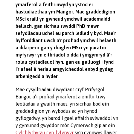
ymarferol a feithrinwyd yn ystod ei
sylfaenol da ac mae'r Brifysgol hefyd yn gweld
hastudiaethau ym Mangor.
Mae graddedigion
gwerth mewn sgiliau TG a chyfathrebu.
MSci eraill yn gwneud ymchwil academaidd
bellach, gan sicrhau swyddi PhD mewn
Rydym yn derbyn myfyrwyr â phob math o
sefydliadau uchel eu parch ledled y byd. Mae'r
gymwysterau, profiadau a chefndiroedd ac yn
hyfforddiant uwch a'r profiad ymchwil helaeth
ystyried pob cais yn unigol. Fel rhan o bolisi’r
a ddarperir gan y rhaglen MSci yn paratoi
Brifysgol, rydym yn ystyried ceisiadau gan
myfyrwyr yn eithriadol o dda i ymgymryd â’r
ddarpar fyfyrwyr anabl ar yr un sail â phob
rolau cystadleuol hyn, gan eu galluogi i fynd
myfyriwr arall.
i'r afael â heriau amgylcheddol enbyd gydag
arbenigedd a hyder.
Rydym hefyd yn ystyried ceisiadau gan
ddysgwyr hŷn sydd â chymwysterau ansafonol
Mae cysylltiadau diwydiant cryf Prifysgol
a/neu brofiad gwaith a all ddangos y
Bangor, a’r profiad ymarferol a enillir trwy
cymhelliant a'r ymrwymiad i astudio ar raglen
leoliadau a gwaith maes, yn sicrhau bod ein
prifysgol. Rydym yn cofrestru nifer sylweddol o
graddedigion yn wybodus ac yn hynod
fyfyrwyr hŷn bob blwyddyn. I gael rhagor o
gyflogadwy, yn barod i gael effaith sylweddol yn
wybodaeth am astudio fel myfyriwr hŷn, ewch
y gymuned gwyddor môr. Cymerwch gip ar ein
i’n hadran Astudio ym Mangor ar y wefan.
Cylchlythyrau cyn-fyfyrwyr
sy'n cynnwys llawer