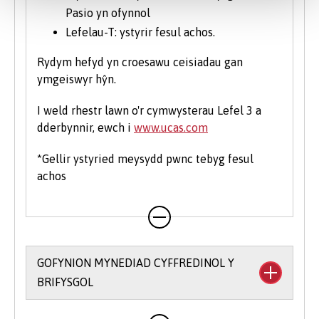
Pasio yn ofynnol
Lefelau-T: ystyrir fesul achos.
Rydym hefyd yn croesawu ceisiadau gan
ymgeiswyr hŷn.
I weld rhestr lawn o'r cymwysterau Lefel 3 a
dderbynnir, ewch i
www.ucas.com
*Gellir ystyried meysydd pwnc tebyg fesul
achos
GOFYNION MYNEDIAD CYFFREDINOL Y
BRIFYSGOL
Rydym yn rhoi hyblygrwydd i chi o ran bodloni