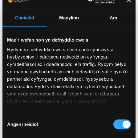
(of 17)
1
Caniatâd
Manylion
Am
Mae'r wefan hon yn defnyddio cwcis
Rydym yn defnyddio cwcis i bersonoli cynnwys a
GOFYNION MYNEDIAD
hysbysebion, i ddarparu nodweddion cyfryngau
cymdeithasol ac i ddadansoddi ein traffig. Rydym hefyd
GOFYNION MYNEDIAD PWNC-BENODOL
yn rhannu gwybodaeth am eich defnydd o’n safle gyda’n
partneriaid cyfryngau cymdeithasol, hysbysebu a
Mae'r cynigion yn seiliedig ar dariffau 128-152
dadansoddi. Bydd y rhain efallai yn cyfuno’r wybodaeth
pwynt tariff o gymwysterau Lefel 3 e.e.:
yma gyda gwybodaeth arall rydych wedi ei ddarparu
iddynt neu maent wedi ei gasglu gennych wrth
Lefel A: gan gynnwys 2 pwnc
ddefnyddio eu gwasanaethau.
gwyddoniaeth (Bioleg, Ffiseg,
Dewis
Mathemateg, Cemeg, Daearyddiaeth,
Angenrheidiol
Caniatâd
Daeareg, Gwyddorau/Astudiaethau'r