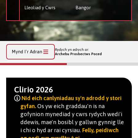
Lleoliad y Cwrs
Bangor
Rydych yn edrych ar:
Mynd I'r Adran
Archebu Prosbectws Poced
Clirio 2026
Nid eich canlyniadau sy'n adrodd y stori
gyfan.
Os yw eich graddau'n is na
gofynion mynediad y cwrs rydych wedi'i
ddewis, mae'n bosibl y gallwn gynnig lle
i chi o hyd ar rai cyrsiau.
Felly, peidiwch