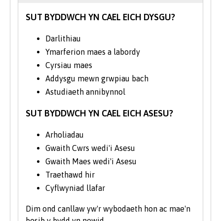
gwyddor môr, gan sicrhau bod eich addysg
ar flaen y gad o ran y ddisgyblaeth.
SUT BYDDWCH YN CAEL EICH DYSGU?
Darlithiau
Ymarferion maes a labordy
Cyrsiau maes
Addysgu mewn grwpiau bach
Astudiaeth annibynnol
SUT BYDDWCH YN CAEL EICH ASESU?
Arholiadau
Gwaith Cwrs wedi'i Asesu
Gwaith Maes wedi'i Asesu
Traethawd hir
Cyflwyniad llafar
Dim ond canllaw yw'r wybodaeth hon ac mae'n
bosib y bydd yn newid.