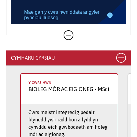
CYMHARU CYRSIAU
Y CWRS HWN:
BIOLEG MÔR AC EIGIONEG
- MSci
Cwrs meistr integredig pedair
blynedd yw'r radd hon a fydd yn
cynyddu eich gwybodaeth am fioleg
môr ac eigioneg.