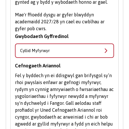
gynted ag y bydd y wybodaeth honno ar gael.
Mae'r ffioedd dysgu ar gyfer blwyddyn
academaidd 2027/28 yn cael eu cwblhau ar
gyfer pob cwrs.
Gwybodaeth Gyffredinol
Cyllid Myfyrwyr
Cefnogaeth Ariannol
Fel y byddech yn ei ddisgwyl gan brifysgol sy’n
rhoi pwyslais enfawr ar gefnogi myfyrwyr,
rydym yn cynnig amrywiaeth o fwrsariaethau ac
ysgoloriaethau i fyfyrwyr newydd a myfyrwyr
sy'n dychwelyd i Fangor. Gall aelodau staff
profiadol yr Uned Cefnogaeth Ariannol roi
cyngor, gwybodaeth ac arweiniad i chi ar bob
agwedd ar gyllid myfyrwyr a fydd yn eich helpu