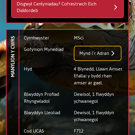
Disgwyl Canlyniadau? Cofrestrwch Eich
Diddordeb
Cymhwyster
MSci
MANYLION Y CWRS
Gofynion Mynediad
Mynd I'r Adran
Hyd
4 Blynedd, Llawn Amser.
Efallai y bydd rhan
amser ar gael.
Blwyddyn Profiad
Dewisol, 1 flwyddyn
Rhyngwladol
ychwanegol
Blwyddyn Lleoliad
Dewisol, 1 flwyddyn
ychwanegol
Cod UCAS
F712