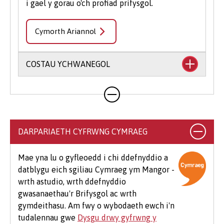
i gael y gorau o'ch profiad prifysgol.
Cymorth Ariannol
COSTAU YCHWANEGOL
Mae'n debygol y bydd eich cwrs yn cynnwys
costau ychwanegol nad ydynt wedi'u cynnwys
yn eich ffioedd dysgu. Gall hyn gynnwys llyfrau,
argraffu, llungopïo, deunyddiau ysgrifennu
DARPARIAETH CYFRWNG CYMRAEG
addysgol a deunyddiau cysylltiedig, dillad
arbenigol, teithio i leoliadau, teithiau maes
Mae yna lu o gyfleoedd i chi ddefnyddio a
dewisol a meddalwedd.
datblygu eich sgiliau Cymraeg ym Mangor -
wrth astudio, wrth ddefnyddio
Mae hefyd rai costau ychwanegol cyffredin sy'n
gwasanaethau'r Brifysgol ac wrth
debygol o godi i fyfyrwyr ar bob cwrs, er
gymdeithasu. Am fwy o wybodaeth ewch i'n
enghraifft os byddwch yn mynychu eich
tudalennau gwe
Dysgu drwy gyfrwng y
Seremoni Raddio, bydd cost am logi gŵn (£25-