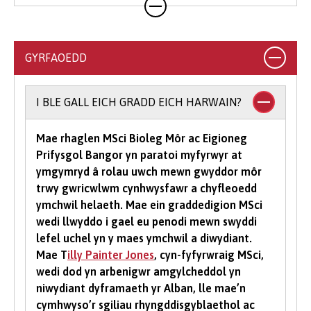
ein gofynion mynediad ac yr ydym yn derbyn
ystod eang o gymwysterau. Ar gyfer llawer o'n
cyrsiau gradd, byddwn yn derbyn cyfuniadau o
GYRFAOEDD
gymwysterau, yn ogystal ag ystod o
gymwysterau Lefel 3 amgen (gweler y cyrsiau
unigol am ragor o wybodaeth am gymwysterau
I BLE GALL EICH GRADD EICH HARWAIN?
a dderbynnir).
Mae rhaglen MSci Bioleg Môr ac Eigioneg
I astudio cwrs gradd mae’n rhaid i chi gael
Prifysgol Bangor yn paratoi myfyrwyr at
isafswm o bwyntiau tariff UCAS, gyda rhai
ymgymryd â rolau uwch mewn gwyddor môr
cyrsiau yn gofyn am raddau mewn pynciau
trwy gwricwlwm cynhwysfawr a chyfleoedd
penodol. Yn dibynnu ar yr hyn yr hoffech ei
ymchwil helaeth. Mae ein graddedigion MSci
astudio gyda ni, efallai y bydd meini prawf
wedi llwyddo i gael eu penodi mewn swyddi
ychwanegol yn cael eu gosod - bydd y rhain
lefel uchel yn y maes ymchwil a diwydiant.
wedi eu nodi'n glir yn y gofynion mynediad
Mae T
illy Painter Jones
, cyn-fyfyrwraig MSci,
cwrs-benodol. Am eglurhad manwl o bwyntiau
wedi dod yn arbenigwr amgylcheddol yn
tariff UCAS, ewch i
www.ucas.com.
niwydiant dyframaeth yr Alban, lle mae’n
cymhwyso’r sgiliau rhyngddisgyblaethol ac
Mae angen i bob myfyriwr feddu ar sgiliau