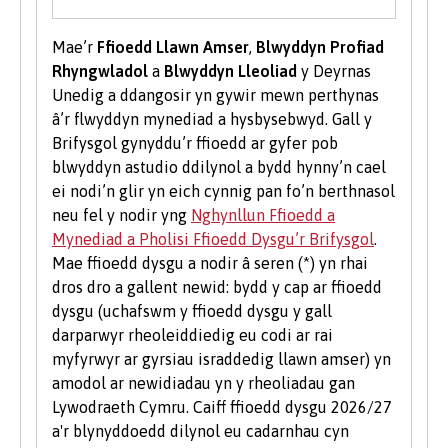
diwydiant. Mae cyfleoedd hefyd i fynychu
digwyddiadau gyrfaoedd â thema drwy gydol y
Mae’r
Ffioedd Llawn Amser
,
Blwyddyn Profiad
flwyddyn.
Rhyngwladol
a
Blwyddyn Lleoliad
y Deyrnas
Unedig a ddangosir yn gywir mewn perthynas
Menter
â’r flwyddyn mynediad a hysbysebwyd. Gall y
Brifysgol gynyddu’r ffioedd ar gyfer pob
Mae tîm Byddwch Fentrus yn darparu
blwyddyn astudio ddilynol a bydd hynny’n cael
amrywiaeth o wasanaethau i fyfyrwyr a
ei nodi’n glir yn eich cynnig pan fo’n berthnasol
graddedigion Prifysgol Bangor i’w helpu i
neu fel y nodir yng
Nghynllun Ffioedd a
ddatblygu eu sgiliau menter neu i’w cefnogi i
Mynediad a Pholisi Ffioedd Dysgu’r Brifysgol
.
ddechrau busnes newydd, gan gynnwys
Mae ffioedd dysgu a nodir â seren (*) yn rhai
mentora un i un, gweithdai a chyfleoedd
dros dro a gallent newid: bydd y cap ar ffioedd
ariannu.
dysgu (uchafswm y ffioedd dysgu y gall
Gwirfoddoli i Fyfyrwyr
darparwyr rheoleiddiedig eu codi ar rai
myfyrwyr ar gyrsiau israddedig llawn amser) yn
Mae gwirfoddoli yn brofiad gwerthfawr ac yn
amodol ar newidiadau yn y rheoliadau gan
gwella eich sgiliau a'ch cyflogadwyedd.
Lywodraeth Cymru. Caiff ffioedd dysgu 2026/27
Dysgwch fwy am gyfleoedd gwirfoddoli ar
a'r blynyddoedd dilynol eu cadarnhau cyn
wefan
Undeb y Myfyrwyr
.