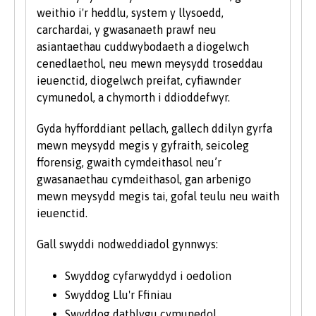
Rydym hefyd yn ystyried ceisiadau gan
weithio i'r heddlu, system y llysoedd,
ddysgwyr hŷn sydd â chymwysterau ansafonol
carchardai, y gwasanaeth prawf neu
a/neu brofiad gwaith a all ddangos y
asiantaethau cuddwybodaeth a diogelwch
cymhelliant a'r ymrwymiad i astudio ar raglen
cenedlaethol, neu mewn meysydd troseddau
prifysgol. Rydym yn cofrestru nifer sylweddol o
ieuenctid, diogelwch preifat, cyfiawnder
fyfyrwyr hŷn bob blwyddyn. I gael rhagor o
cymunedol, a chymorth i ddioddefwyr.
wybodaeth am astudio fel myfyriwr hŷn, ewch
i’n hadran Astudio ym Mangor ar y wefan.
Gyda hyfforddiant pellach, gallech ddilyn gyrfa
mewn meysydd megis y gyfraith, seicoleg
fforensig, gwaith cymdeithasol neu’r
gwasanaethau cymdeithasol, gan arbenigo
mewn meysydd megis tai, gofal teulu neu waith
ieuenctid.
Gall swyddi nodweddiadol gynnwys:
Swyddog cyfarwyddyd i oedolion
Swyddog Llu'r Ffiniau
Swyddog datblygu cymunedol