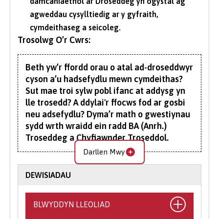
damcaniaethol ar Droseddeg yn ogystal ag
agweddau cysylltiedig ar y gyfraith,
cymdeithaseg a seicoleg.
Trosolwg O’r Cwrs:
Beth yw’r ffordd orau o atal ad-droseddwyr
cyson a’u hadsefydlu mewn cymdeithas?
Sut mae troi sylw pobl ifanc at addysg yn
lle trosedd? A ddylai'r ffocws fod ar gosbi
neu adsefydlu? Dyma’r math o gwestiynau
sydd wrth wraidd ein radd BA (Anrh.)
Troseddeg a Chyfiawnder Troseddol.
Darllen Mwy
Fel cymdeithas, ein diddordeb, ein
chwilfrydedd a’n pryderon am ymddygiad
DEWISIADAU
troseddol, trosedd a’i gysylltiad â’n bywydau
bob dydd sy’n rhannol gyfrifol am ddenu
BLWYDDYN LLEOLIAD
cymaint o bobl i astudio troseddeg. Yn ogystal
ag archwilio beth sy'n achosi i bobl gyflawni