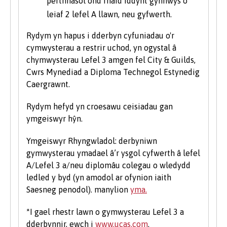
perthnasol ond rhaid iddynt gynnwys o
leiaf 2 lefel A llawn, neu gyfwerth.
Rydym yn hapus i dderbyn cyfuniadau o'r
cymwysterau a restrir uchod, yn ogystal â
chymwysterau Lefel 3 amgen fel City & Guilds,
Cwrs Mynediad a Diploma Technegol Estynedig
Caergrawnt.
Rydym hefyd yn croesawu ceisiadau gan
ymgeiswyr hŷn.
Ymgeiswyr Rhyngwladol: derbyniwn
gymwysterau ymadael â’r ysgol cyfwerth â lefel
A/Lefel 3 a/neu diplomâu colegau o wledydd
ledled y byd (yn amodol ar ofynion iaith
Saesneg penodol). manylion
yma.
*I gael rhestr lawn o gymwysterau Lefel 3 a
dderbynnir, ewch i
www.ucas.com
.