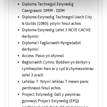
Diploma Technegol Estynedig
Caergrawnt: DMM - DDM
Diploma Estynedig Technegol Uwch City
& Guilds (1080): ystyrir fesul achos
Diploma Estynedig Lefel 3 NCFE CACHE:
derbynnir
Diploma’r Fagloriaeth Ryngwladol:
derbynnir
Access: Pasio yn ofynnol
Bagloriaeth Cymru: Byddwn yn derbyn y
cymhwyster hwn ar y cyd â chymwysterau
lefel 3 eraill
Lefelau T: Ystyrir lefelau T mewn pwnc
perthnasol fesul achos
Project Estynedig: Gall y pwyntiau
gynnwys Project Estynedig (EPQ)