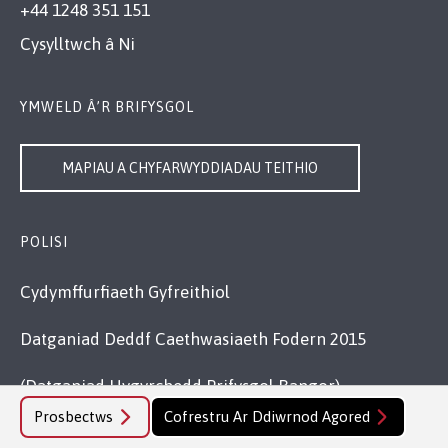
+44 1248 351 151
Cysylltwch â Ni
YMWELD Â’R BRIFYSGOL
MAPIAU A CHYFARWYDDIADAU TEITHIO
POLISI
Cydymffurfiaeth Gyfreithiol
Datganiad Deddf Caethwasiaeth Fodern 2015
(Datganiad Hygyrchedd Prifysgol Bangor)
Prosbectws
Cofrestru Ar Ddiwrnod Agored
Polisi Iaith Gymraeg