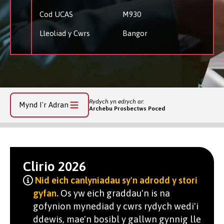
Cod UCAS
M930
Lleoliad y Cwrs
Bangor
Rydych yn edrych ar:
Mynd I'r Adran
Archebu Prosbectws Poced
Clirio 2026
Nid eich canlyniadau sy'n adrodd y stori
gyfan.
Os yw eich graddau'n is na
gofynion mynediad y cwrs rydych wedi'i
ddewis, mae'n bosibl y gallwn gynnig lle