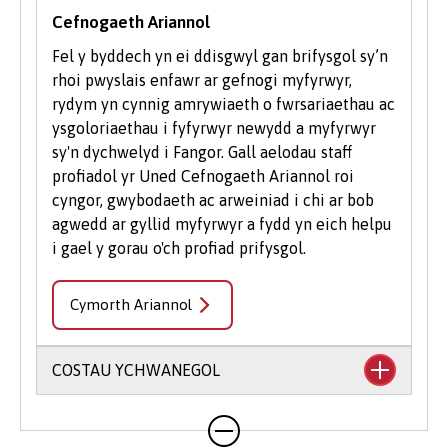
Cefnogaeth Ariannol
Fel y byddech yn ei ddisgwyl gan brifysgol sy’n
rhoi pwyslais enfawr ar gefnogi myfyrwyr,
rydym yn cynnig amrywiaeth o fwrsariaethau ac
ysgoloriaethau i fyfyrwyr newydd a myfyrwyr
sy'n dychwelyd i Fangor. Gall aelodau staff
profiadol yr Uned Cefnogaeth Ariannol roi
cyngor, gwybodaeth ac arweiniad i chi ar bob
agwedd ar gyllid myfyrwyr a fydd yn eich helpu
i gael y gorau o'ch profiad prifysgol.
Cymorth Ariannol
COSTAU YCHWANEGOL
Mae'n debygol y bydd eich cwrs yn cynnwys
costau ychwanegol nad ydynt wedi'u cynnwys