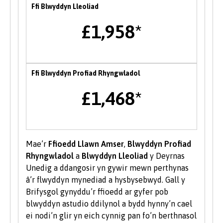
Ffi Blwyddyn Lleoliad
mynediad at gyfleoedd perthnasol.
£1,958*
Ffeiriau Gyrfaoedd
Mae Prifysgol Bangor yn cynnal ffair yrfaoedd
ar draws y sefydliad yn yr Hydref bob blwyddyn
Ffi Blwyddyn Profiad Rhyngwladol
lle gall myfyrwyr gyfarfod a rhwydweithio gyda
chyflogwyr a sefydliadau partner y Brifysgol yn
£1,468*
ogystal â mynychu ystod o sgyrsiau gyrfa gyda
chyn-fyfyrwyr a gweithwyr proffesiynol o fewn
diwydiant. Mae cyfleoedd hefyd i fynychu
digwyddiadau gyrfaoedd â thema drwy gydol y
Mae’r
Ffioedd Llawn Amser
,
Blwyddyn Profiad
flwyddyn.
Rhyngwladol
a
Blwyddyn Lleoliad
y Deyrnas
Unedig a ddangosir yn gywir mewn perthynas
Menter
â’r flwyddyn mynediad a hysbysebwyd. Gall y
Brifysgol gynyddu’r ffioedd ar gyfer pob
Mae tîm Byddwch Fentrus yn darparu
blwyddyn astudio ddilynol a bydd hynny’n cael
amrywiaeth o wasanaethau i fyfyrwyr a
ei nodi’n glir yn eich cynnig pan fo’n berthnasol
graddedigion Prifysgol Bangor i’w helpu i