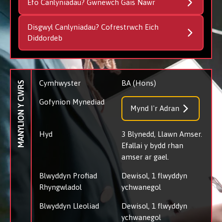
Efo Canlyniadau? Gwnewch Gais Nawr
Disgwyl Canlyniadau? Cofrestrwch Eich
Diddordeb
Cymhwyster
BA (Hons)
MANYLION Y CWRS
Gofynion Mynediad
Mynd I'r Adran
Hyd
3 Blynedd, Llawn Amser.
Efallai y bydd rhan
amser ar gael.
Blwyddyn Profiad
Dewisol, 1 flwyddyn
Rhyngwladol
ychwanegol
Blwyddyn Lleoliad
Dewisol, 1 flwyddyn
ychwanegol