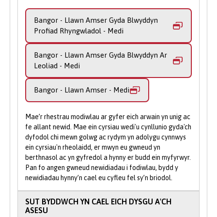
fodiwlau dewisol arbenigol yn eich
astudio'n rhan amser.
Bangor - Llawn Amser Gyda Blwyddyn
galluogi i astudio pob math o drosedd.
Profiad Rhyngwladol - Medi
Ar y rhaglen radd hon, byddwch yn cael
Bangor - Llawn Amser Gyda Blwyddyn Ar
eich cefnogi i ddatblygu'r hyder a'r sgiliau i
Leoliad - Medi
ofyn ac ateb cwestiynau cymhleth
ynghylch dioddefoleg, troseddolrwydd,
Bangor - Llawn Amser - Medi
troseddu, gorfodi'r gyfraith a darparu
cyfiawnder. Ein nod yw rhoi
gwerthfawrogiad i chi o ffactorau cyfrannol
Mae’r rhestrau modiwlau ar gyfer eich arwain yn unig ac
ehangach megis iechyd, lles, economeg,
fe allant newid. Mae ein cyrsiau wedi'u cynllunio gyda'ch
dyfodol chi mewn golwg ac rydym yn adolygu cynnwys
addysg a chymdeithas.
ein cyrsiau'n rheolaidd, er mwyn eu gwneud yn
berthnasol ac yn gyfredol a hynny er budd ein myfyrwyr.
Byddwch yn astudio gwreiddiau,
Pan fo angen gwneud newidiadau i fodiwlau, bydd y
swyddogaethau ac esblygiad cyfraith
newidiadau hynny’n cael eu cyfleu fel sy’n briodol.
trosedd, ochr yn ochr â sefydliadau
cyfiawnder troseddol (yr heddlu, carchardai
SUT BYDDWCH YN CAEL EICH DYSGU A'CH
a’r llysoedd), cwmnïau preifat a grwpiau
ASESU
gwirfoddol sy'n chwarae rhan mewn rheoli