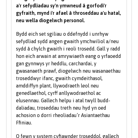
cyrsiau yn gofyn am raddau mewn pynciau
a'r sefydliadau sy'n ymwneud â gorfodi'r
penodol. Yn dibynnu ar yr hyn yr hoffech ei
gyfraith, mynd i'r afael â throseddau a'u hatal,
astudio gyda ni, efallai y bydd meini prawf
neu wella diogelwch personol.
ychwanegol yn cael eu gosod - bydd y rhain
wedi eu nodi'n glir yn y gofynion mynediad
Bydd eich set sgiliau o ddefnydd i unrhyw
cwrs-benodol. Am eglurhad manwl o bwyntiau
sefydliad sydd angen gwaith ymchwiliol a/neu
tariff UCAS, ewch i
www.ucas.com.
sydd â chylch gwaith i reoli trosedd. Gall y radd
hon eich arwain at amrywiaeth eang o yrfaoedd
Mae angen i bob myfyriwr feddu ar sgiliau
gan gynnwys yr heddlu, carchardai, y
sylfaenol da ac mae'r Brifysgol hefyd yn gweld
gwasanaeth prawf, diogelwch neu wasanaethau
gwerth mewn sgiliau TG a chyfathrebu.
troseddwyr ifanc, gwaith cymdeithasol,
amddiffyn plant, llywodraeth leol neu
Rydym yn derbyn myfyrwyr â phob math o
genedlaethol, cyrff anllywodraethol ac
gymwysterau, profiadau a chefndiroedd ac yn
elusennau. Gallech helpu i atal twyll budd-
ystyried pob cais yn unigol. Fel rhan o bolisi’r
daliadau, troseddau treth neu hyd yn oed
Brifysgol, rydym yn ystyried ceisiadau gan
achosion o dorri rheoliadau’r Asiantaethau
ddarpar fyfyrwyr anabl ar yr un sail â phob
Ffiniau.
myfyriwr arall.
O fewn y system cyfiawnder troseddol, gallech