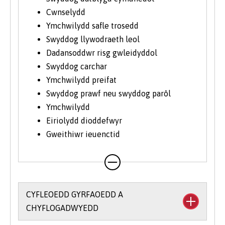
Cwnselydd
Ymchwilydd safle trosedd
Swyddog llywodraeth leol
Dadansoddwr risg gwleidyddol
Swyddog carchar
Ymchwilydd preifat
Swyddog prawf neu swyddog parôl
Ymchwilydd
Eiriolydd dioddefwyr
Gweithiwr ieuenctid
CYFLEOEDD GYRFAOEDD A
CHYFLOGADWYEDD