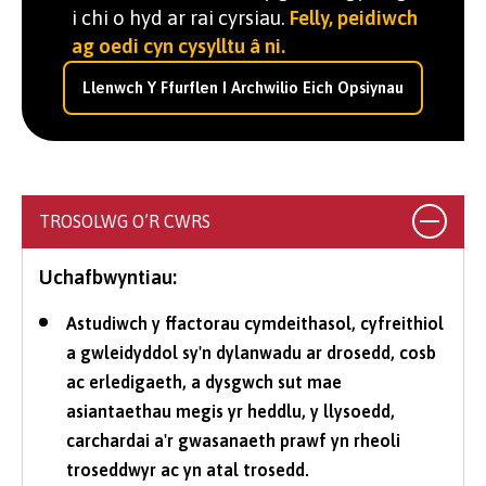
i chi o hyd ar rai cyrsiau.
Felly, peidiwch
ag oedi cyn cysylltu â ni.
Llenwch Y Ffurflen I Archwilio Eich Opsiynau
TROSOLWG O’R CWRS
Uchafbwyntiau:
Astudiwch y ffactorau cymdeithasol, cyfreithiol
a gwleidyddol sy'n dylanwadu ar drosedd, cosb
ac erledigaeth, a dysgwch sut mae
asiantaethau megis yr heddlu, y llysoedd,
carchardai a'r gwasanaeth prawf yn rheoli
troseddwyr ac yn atal trosedd.