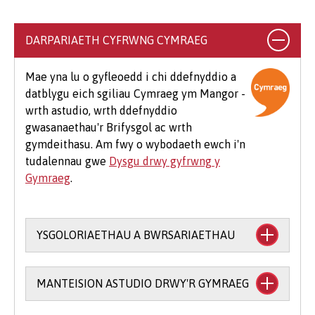
yn eich ffioedd dysgu. Gall hyn gynnwys llyfrau,
argraffu, llungopïo, deunyddiau ysgrifennu
DARPARIAETH CYFRWNG CYMRAEG
addysgol a deunyddiau cysylltiedig, dillad
arbenigol, teithio i leoliadau, teithiau maes
Mae yna lu o gyfleoedd i chi ddefnyddio a
dewisol a meddalwedd.
datblygu eich sgiliau Cymraeg ym Mangor -
wrth astudio, wrth ddefnyddio
Mae hefyd rai costau ychwanegol cyffredin sy'n
gwasanaethau'r Brifysgol ac wrth
debygol o godi i fyfyrwyr ar bob cwrs, er
gymdeithasu. Am fwy o wybodaeth ewch i'n
enghraifft os byddwch yn mynychu eich
tudalennau gwe
Dysgu drwy gyfrwng y
Seremoni Raddio, bydd cost am logi gŵn (£25-
Gymraeg
.
£75) a chost am docynnau gwestai ychwanegol
(tua £12 yr un).
YSGOLORIAETHAU A BWRSARIAETHAU
Mae cefnogaeth ariannol ar gael i astudio
MANTEISION ASTUDIO DRWY'R GYMRAEG
trwy gyfrwng y Gymraeg: