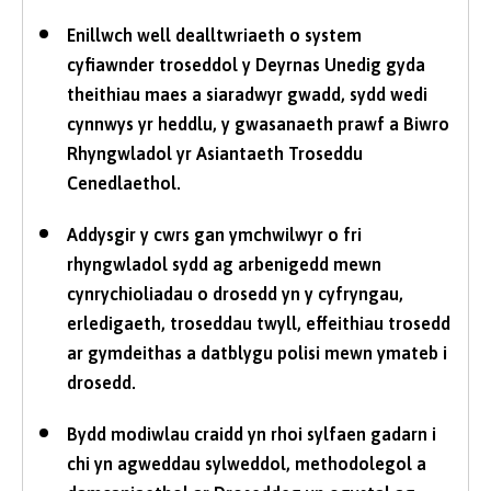
Enillwch well dealltwriaeth o system
cyfiawnder troseddol y Deyrnas Unedig gyda
theithiau maes a siaradwyr gwadd, sydd wedi
cynnwys yr heddlu, y gwasanaeth prawf a Biwro
Rhyngwladol yr Asiantaeth Troseddu
Cenedlaethol.
Addysgir y cwrs gan ymchwilwyr o fri
rhyngwladol sydd ag arbenigedd mewn
cynrychioliadau o drosedd yn y cyfryngau,
erledigaeth, troseddau twyll, effeithiau trosedd
ar gymdeithas a datblygu polisi mewn ymateb i
drosedd.
Bydd modiwlau craidd yn rhoi sylfaen gadarn i
chi yn agweddau sylweddol, methodolegol a