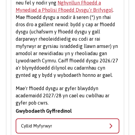
neu fel y nodir yng
Nghynllun Ffioedd a
ddatblygu eu sgiliau menter neu i’w cefnogi i
Mynediad a Pholisi Ffioedd Dysgu’r Brifysgol
.
ddechrau busnes newydd, gan gynnwys
Mae ffioedd dysgu a nodir â seren (*) yn rhai
mentora un i un, gweithdai a chyfleoedd
dros dro a gallent newid: bydd y cap ar ffioedd
ariannu.
dysgu (uchafswm y ffioedd dysgu y gall
Gwirfoddoli i Fyfyrwyr
darparwyr rheoleiddiedig eu codi ar rai
myfyrwyr ar gyrsiau israddedig llawn amser) yn
Mae gwirfoddoli yn brofiad gwerthfawr ac yn
amodol ar newidiadau yn y rheoliadau gan
gwella eich sgiliau a'ch cyflogadwyedd.
Lywodraeth Cymru. Caiff ffioedd dysgu 2026/27
Dysgwch fwy am gyfleoedd gwirfoddoli ar
a'r blynyddoedd dilynol eu cadarnhau cyn
wefan
Undeb y Myfyrwyr
.
gynted ag y bydd y wybodaeth honno ar gael.
Mae'r ffioedd dysgu ar gyfer blwyddyn
academaidd 2027/28 yn cael eu cwblhau ar
gyfer pob cwrs.
Gwybodaeth Gyffredinol
Cyllid Myfyrwyr