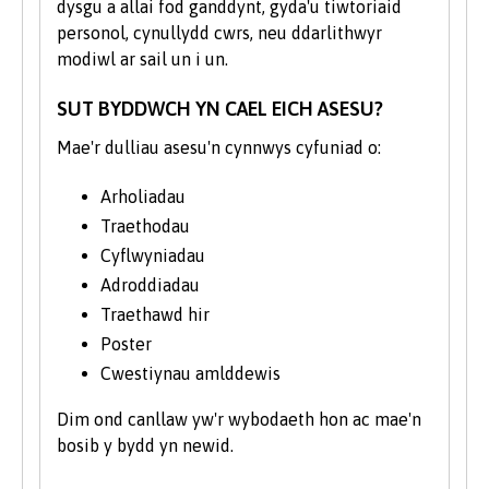
dysgu a allai fod ganddynt, gyda'u tiwtoriaid
enghraifft, wedi treulio amser gyda
personol, cynullydd cwrs, neu ddarlithwyr
Chymorth i Ddioddefwyr a Chyngor ar
modiwl ar sail un i un.
Bopeth, gan ddatblygu eu sgiliau
cyfathrebu a dysgu sut i reoli sefyllfaoedd
SUT BYDDWCH YN CAEL EICH ASESU?
heriol.
Mae'r dulliau asesu'n cynnwys cyfuniad o:
Dangos mae’r strwythur cwrs isod y
Arholiadau
modiwlau a gaiff eu hastudio’n
Traethodau
nodweddiadol a gall y rheiny newid o bryd
Cyflwyniadau
i'w gilydd. Gall modiwlau a addysgir yn ail
flwyddyn ac ym mlwyddyn olaf y cwrs gael
Adroddiadau
eu symud o’r naill flwyddyn i'r llall i gyd-
Traethawd hir
fynd ag arbenigedd staff a datblygiadau
Poster
ymchwil.
Cwestiynau amlddewis
Dim ond canllaw yw'r wybodaeth hon ac mae'n
bosib y bydd yn newid.