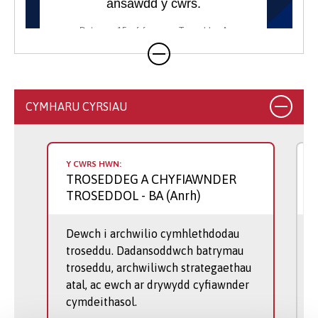
CYMHARU CYRSIAU
Y CWRS HWN:
TROSEDDEG A CHYFIAWNDER
TROSEDDOL
- BA (Anrh)
Dewch i archwilio cymhlethdodau
troseddu. Dadansoddwch batrymau
troseddu, archwiliwch strategaethau
atal, ac ewch ar drywydd cyfiawnder
cymdeithasol.