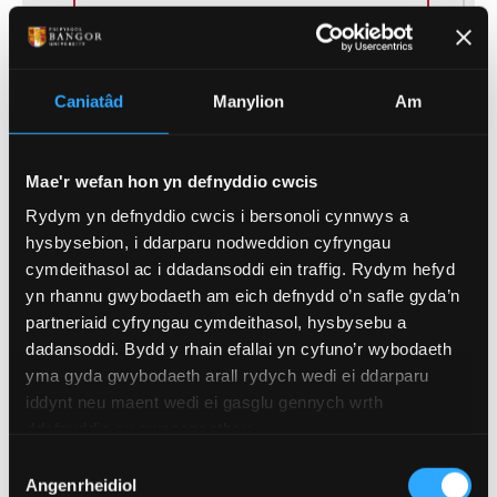
Caniatâd
Manylion
Am
Cod UCAS
M930
Mae'r wefan hon yn defnyddio cwcis
Cymhwyster
BA (Anrh)
Rydym yn defnyddio cwcis i bersonoli cynnwys a
hysbysebion, i ddarparu nodweddion cyfryngau
Hyd
3 Blynedd
cymdeithasol ac i ddadansoddi ein traffig. Rydym hefyd
yn rhannu gwybodaeth am eich defnydd o’n safle gyda’n
Llawn Amser, Rhan
partneriaid cyfryngau cymdeithasol, hysbysebu a
Modd Astudio
Amser
dadansoddi. Bydd y rhain efallai yn cyfuno’r wybodaeth
yma gyda gwybodaeth arall rydych wedi ei ddarparu
iddynt neu maent wedi ei gasglu gennych wrth
ddefnyddio eu gwasanaethau.
Dewis
Angenrheidiol
Caniatâd