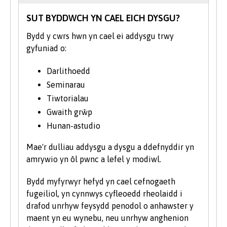
troseddwyr ac atal troseddau. Bydd hyn oll
SUT BYDDWCH YN CAEL EICH DYSGU?
yn eich paratoi’n well i werthuso a
Bydd y cwrs hwn yn cael ei addysgu trwy
datblygu atebion ymarferol i droseddu –
gyfuniad o:
boed hynny’n ddeddfwriaeth a llunio polisi
neu blismona, defnyddio’r gwasanaethau
Darlithoedd
cymdeithasol, carcharu ac adsefydlu.
Seminarau
Trwy gydol eich astudiaethau byddwch yn
Tiwtorialau
clywed profiadau uniongyrchol gan
Gwaith grŵp
siaradwyr gwadd megis uwch swyddogion
Hunan-astudio
heddlu, gweithwyr estyn allan sy’n
ymwneud â chyffuriau a staff cyfiawnder
Mae'r dulliau addysgu a dysgu a ddefnyddir yn
troseddol. Bydd digon o gyfleoedd hefyd i
amrywio yn ôl pwnc a lefel y modiwl.
drafod straeon newyddion sy’n trendio.
Bydd myfyrwyr hefyd yn cael cefnogaeth
Bydd y flwyddyn ar leoliad a'r modiwl
fugeiliol, yn cynnwys cyfleoedd rheolaidd i
lleoliad gwaith dewisol yn gyfle i chi gael
drafod unrhyw feysydd penodol o anhawster y
profiad gwaith yng nghyd-destun bywyd go
maent yn eu wynebu, neu unrhyw anghenion
iawn. Mae cyn-fyfyrwyr yr Ysgol, er