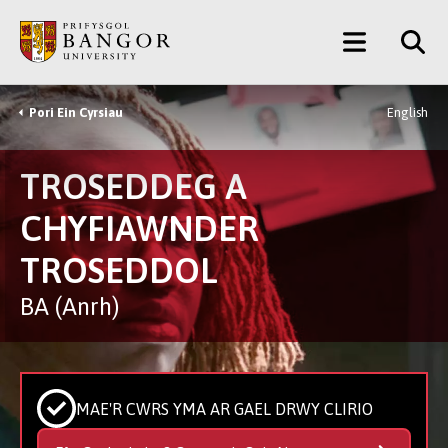
Neidio
Main
i’r
Prif
Menu
Gynnwys
Pori Ein Cyrsiau
English
Breadcrumb
TROSEDDEG A
CHYFIAWNDER
TROSEDDOL
BA (Anrh)
MAE'R CWRS YMA AR GAEL DRWY CLIRIO