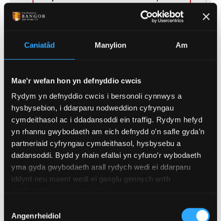
Rhan Amser, Llawn
Modd Astudio
Amser
Caniatâd
Manylion
Am
Mae'r wefan hon yn defnyddio cwcis
Rydym yn defnyddio cwcis i bersonoli cynnwys a
hysbysebion, i ddarparu nodweddion cyfryngau
(of 12)
cymdeithasol ac i ddadansoddi ein traffig. Rydym hefyd
1
yn rhannu gwybodaeth am eich defnydd o’n safle gyda’n
partneriaid cyfryngau cymdeithasol, hysbysebu a
dadansoddi. Bydd y rhain efallai yn cyfuno’r wybodaeth
yma gyda gwybodaeth arall rydych wedi ei ddarparu
iddynt neu maent wedi ei gasglu gennych wrth
GOFYNION MYNEDIAD
ddefnyddio eu gwasanaethau.
Dewis
Angenrheidiol
Caniatâd
GOFYNION MYNEDIAD PWNC-BENODOL