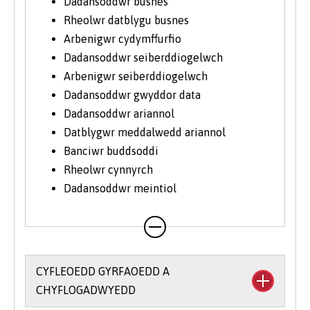
Dadansoddwr busnes
Rheolwr datblygu busnes
Arbenigwr cydymffurfio
Dadansoddwr seiberddiogelwch
Arbenigwr seiberddiogelwch
Dadansoddwr gwyddor data
Dadansoddwr ariannol
Datblygwr meddalwedd ariannol
Banciwr buddsoddi
Rheolwr cynnyrch
Dadansoddwr meintiol
CYFLEOEDD GYRFAOEDD A
CHYFLOGADWYEDD