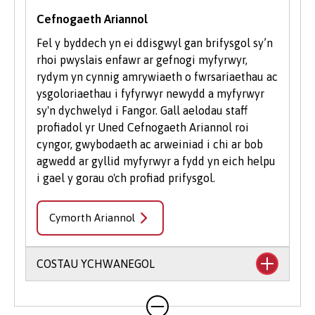
Cefnogaeth Ariannol
Fel y byddech yn ei ddisgwyl gan brifysgol sy’n
rhoi pwyslais enfawr ar gefnogi myfyrwyr,
rydym yn cynnig amrywiaeth o fwrsariaethau ac
ysgoloriaethau i fyfyrwyr newydd a myfyrwyr
sy'n dychwelyd i Fangor. Gall aelodau staff
profiadol yr Uned Cefnogaeth Ariannol roi
cyngor, gwybodaeth ac arweiniad i chi ar bob
agwedd ar gyllid myfyrwyr a fydd yn eich helpu
i gael y gorau o'ch profiad prifysgol.
Cymorth Ariannol
COSTAU YCHWANEGOL
Mae'n debygol y bydd eich cwrs yn cynnwys