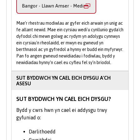
Bangor - Llawn Amser - Medi
helpu.
codio ymarferol yn R a Python er mwyn
gallu datrys problemau busnes go iawn ac
Gwnewch Gais Ar-lein
: Cyflwynwch
ymchwilio i bynciau fel diogelwch data,
eich cais trwy ein porth ar-lein gan na
Mae’r rhestrau modiwlau ar gyfer eich arwain yn unig ac
rheoli data a moeseg.
fe allant newid. Mae ein cyrsiau wedi'u cynllunio gyda'ch
allwch wneud cais trwy UCAS i
dyfodol chi mewn golwg ac rydym yn adolygu cynnwys
astudio'n rhan amser.
Bydd sesiynau ymarferol ar ein llawr
ein cyrsiau'n rheolaidd, er mwyn eu gwneud yn
berthnasol ac yn gyfredol a hynny er budd ein myfyrwyr.
masnachu’n caniatáu i chi gymhwyso'ch
Pan fo angen gwneud newidiadau i fodiwlau, bydd y
gwybodaeth newydd mewn efelychiadau
newidiadau hynny’n cael eu cyfleu fel sy’n briodol.
masnachu a buddsoddi byd-eang Stocktrak
a Stata, a datblygu eich sgiliau rhifiadol
SUT BYDDWCH YN CAEL EICH DYSGU A'CH
a’ch sgiliau codio, modelu, dadansoddi data
ASESU
a datrys problemau, sydd i gyd yn
werthfawr iawn yn y farchnad swyddi
SUT BYDDWCH YN CAEL EICH DYSGU?
heddiw. Bydd gennych fynediad at y data
Bydd y cwrs hwn yn cael ei addysgu trwy
diweddaraf gan Bloomberg, S&P Capital IQ
gyfuniad o:
a Thomson Reuters.
Noder: Mae'r cwrs hwn ar hyn o bryd yn
Darlithoedd
amodol ar gael ei ail-ddilysu.
Gweithdai