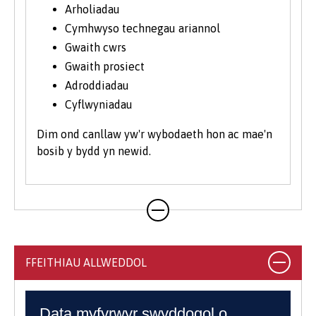
Arholiadau
Cymhwyso technegau ariannol
Gwaith cwrs
Gwaith prosiect
Adroddiadau
Cyflwyniadau
Dim ond canllaw yw'r wybodaeth hon ac mae'n
bosib y bydd yn newid.
FFEITHIAU ALLWEDDOL