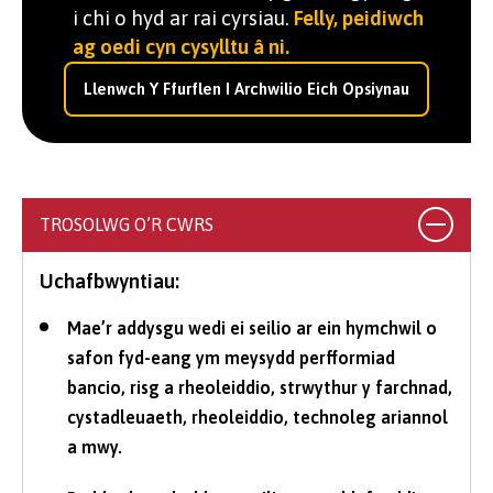
i chi o hyd ar rai cyrsiau.
Felly, peidiwch
ag oedi cyn cysylltu â ni.
Llenwch Y Ffurflen I Archwilio Eich Opsiynau
TROSOLWG O’R CWRS
Uchafbwyntiau:
Mae’r addysgu wedi ei seilio ar ein hymchwil o
safon fyd-eang ym meysydd perfformiad
bancio, risg a rheoleiddio, strwythur y farchnad,
cystadleuaeth, rheoleiddio, technoleg ariannol
a mwy.