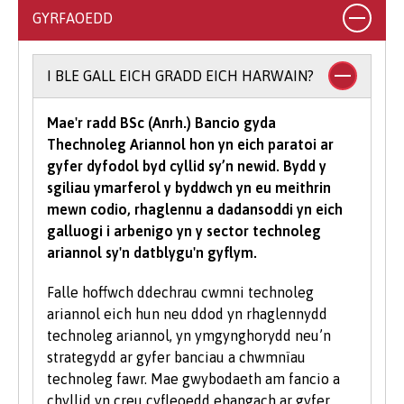
cyrsiau gradd, byddwn yn derbyn cyfuniadau o
GYRFAOEDD
gymwysterau, yn ogystal ag ystod o
gymwysterau Lefel 3 amgen (gweler y cyrsiau
unigol am ragor o wybodaeth am gymwysterau
I BLE GALL EICH GRADD EICH HARWAIN?
a dderbynnir).
Mae'r radd BSc (Anrh.) Bancio gyda
I astudio cwrs gradd mae’n rhaid i chi gael
Thechnoleg Ariannol hon yn eich paratoi ar
isafswm o bwyntiau tariff UCAS, gyda rhai
gyfer dyfodol byd cyllid sy’n newid. Bydd y
cyrsiau yn gofyn am raddau mewn pynciau
sgiliau ymarferol y byddwch yn eu meithrin
penodol. Yn dibynnu ar yr hyn yr hoffech ei
mewn codio, rhaglennu a dadansoddi yn eich
astudio gyda ni, efallai y bydd meini prawf
galluogi i arbenigo yn y sector technoleg
ychwanegol yn cael eu gosod - bydd y rhain
ariannol sy'n datblygu'n gyflym.
wedi eu nodi'n glir yn y gofynion mynediad
cwrs-benodol. Am eglurhad manwl o bwyntiau
Falle hoffwch ddechrau cwmni technoleg
tariff UCAS, ewch i
www.ucas.com.
ariannol eich hun neu ddod yn rhaglennydd
technoleg ariannol, yn ymgynghorydd neu’n
Mae angen i bob myfyriwr feddu ar sgiliau
strategydd ar gyfer banciau a chwmnïau
sylfaenol da ac mae'r Brifysgol hefyd yn gweld
technoleg fawr. Mae gwybodaeth am fancio a
gwerth mewn sgiliau TG a chyfathrebu.
chyllid yn creu cyfleoedd ehangach ar gyfer