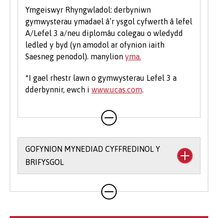
Ymgeiswyr Rhyngwladol: derbyniwn
gymwysterau ymadael â’r ysgol cyfwerth â lefel
A/Lefel 3 a/neu diplomâu colegau o wledydd
ledled y byd (yn amodol ar ofynion iaith
Saesneg penodol). manylion
yma.
*I gael rhestr lawn o gymwysterau Lefel 3 a
dderbynnir, ewch i
www.ucas.com
.
GOFYNION MYNEDIAD CYFFREDINOL Y
BRIFYSGOL
Rydym yn rhoi hyblygrwydd i chi o ran bodloni
ein gofynion mynediad ac yr ydym yn derbyn
ystod eang o gymwysterau. Ar gyfer llawer o'n