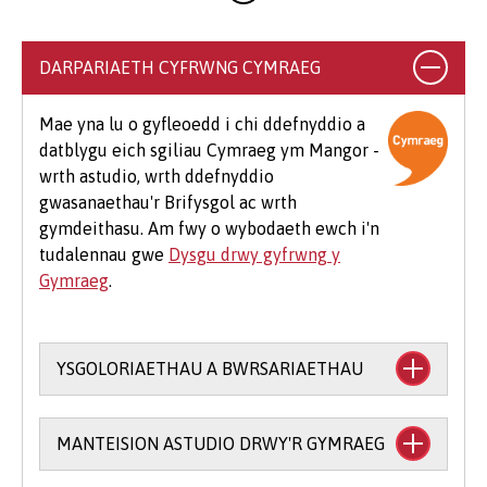
costau ychwanegol nad ydynt wedi'u cynnwys
yn eich ffioedd dysgu. Gall hyn gynnwys llyfrau,
argraffu, llungopïo, deunyddiau ysgrifennu
DARPARIAETH CYFRWNG CYMRAEG
addysgol a deunyddiau cysylltiedig, dillad
arbenigol, teithio i leoliadau, teithiau maes
Mae yna lu o gyfleoedd i chi ddefnyddio a
dewisol a meddalwedd.
datblygu eich sgiliau Cymraeg ym Mangor -
wrth astudio, wrth ddefnyddio
Mae hefyd rai costau ychwanegol cyffredin sy'n
gwasanaethau'r Brifysgol ac wrth
debygol o godi i fyfyrwyr ar bob cwrs, er
gymdeithasu. Am fwy o wybodaeth ewch i'n
enghraifft os byddwch yn mynychu eich
tudalennau gwe
Dysgu drwy gyfrwng y
Seremoni Raddio, bydd cost am logi gŵn (£25-
Gymraeg
.
£75) a chost am docynnau gwestai ychwanegol
(tua £12 yr un).
YSGOLORIAETHAU A BWRSARIAETHAU
Mae cefnogaeth ariannol ar gael i astudio
MANTEISION ASTUDIO DRWY'R GYMRAEG
trwy gyfrwng y Gymraeg: