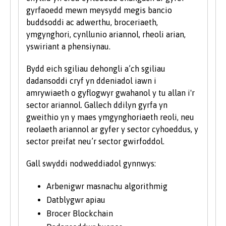
gyrfaoedd mewn meysydd megis bancio
Rydym yn derbyn myfyrwyr â phob math o
buddsoddi ac adwerthu, broceriaeth,
gymwysterau, profiadau a chefndiroedd ac yn
ymgynghori, cynllunio ariannol, rheoli arian,
ystyried pob cais yn unigol. Fel rhan o bolisi’r
yswiriant a phensiynau.
Brifysgol, rydym yn ystyried ceisiadau gan
ddarpar fyfyrwyr anabl ar yr un sail â phob
Bydd eich sgiliau dehongli a’ch sgiliau
myfyriwr arall.
dadansoddi cryf yn ddeniadol iawn i
amrywiaeth o gyflogwyr gwahanol y tu allan i'r
Rydym hefyd yn ystyried ceisiadau gan
sector ariannol. Gallech ddilyn gyrfa yn
ddysgwyr hŷn sydd â chymwysterau ansafonol
gweithio yn y maes ymgynghoriaeth reoli, neu
a/neu brofiad gwaith a all ddangos y
reolaeth ariannol ar gyfer y sector cyhoeddus, y
cymhelliant a'r ymrwymiad i astudio ar raglen
sector preifat neu’r sector gwirfoddol.
prifysgol. Rydym yn cofrestru nifer sylweddol o
fyfyrwyr hŷn bob blwyddyn. I gael rhagor o
Gall swyddi nodweddiadol gynnwys:
wybodaeth am astudio fel myfyriwr hŷn, ewch
i’n hadran Astudio ym Mangor ar y wefan.
Arbenigwr masnachu algorithmig
Datblygwr apiau
Brocer Blockchain