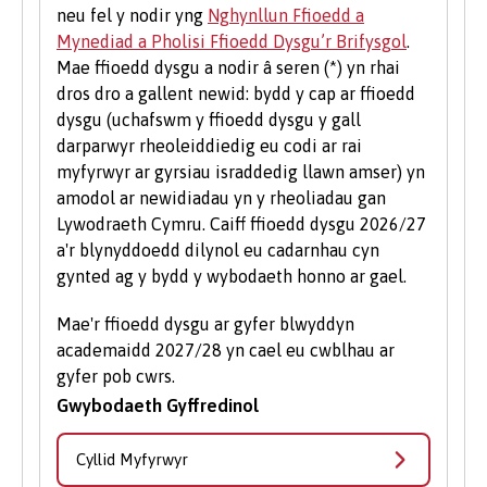
neu fel y nodir yng
Nghynllun Ffioedd a
ddatblygu eu sgiliau menter neu i’w cefnogi i
Mynediad a Pholisi Ffioedd Dysgu’r Brifysgol
.
ddechrau busnes newydd, gan gynnwys
Mae ffioedd dysgu a nodir â seren (*) yn rhai
mentora un i un, gweithdai a chyfleoedd
dros dro a gallent newid: bydd y cap ar ffioedd
ariannu.
dysgu (uchafswm y ffioedd dysgu y gall
Gwirfoddoli i Fyfyrwyr
darparwyr rheoleiddiedig eu codi ar rai
myfyrwyr ar gyrsiau israddedig llawn amser) yn
Mae gwirfoddoli yn brofiad gwerthfawr ac yn
amodol ar newidiadau yn y rheoliadau gan
gwella eich sgiliau a'ch cyflogadwyedd.
Lywodraeth Cymru. Caiff ffioedd dysgu 2026/27
Dysgwch fwy am gyfleoedd gwirfoddoli ar
a'r blynyddoedd dilynol eu cadarnhau cyn
wefan
Undeb y Myfyrwyr
.
gynted ag y bydd y wybodaeth honno ar gael.
Mae'r ffioedd dysgu ar gyfer blwyddyn
academaidd 2027/28 yn cael eu cwblhau ar
gyfer pob cwrs.
Gwybodaeth Gyffredinol
Cyllid Myfyrwyr