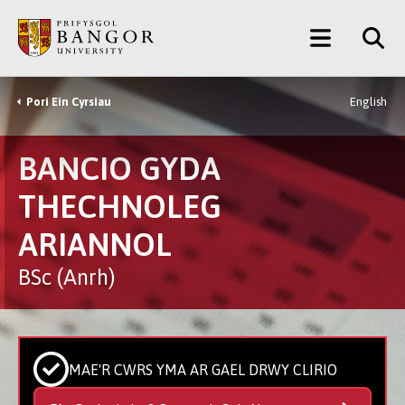
Neidio
Main
i’r
Prif
Menu
Gynnwys
Pori Ein Cyrsiau
English
Breadcrumb
BANCIO GYDA
THECHNOLEG
ARIANNOL
BSc (Anrh)
MAE'R CWRS YMA AR GAEL DRWY CLIRIO