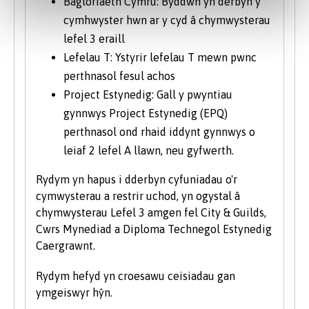
Bagloriaeth Cymru: Byddwn yn derbyn y
cymhwyster hwn ar y cyd â chymwysterau
lefel 3 eraill
Lefelau T: Ystyrir lefelau T mewn pwnc
perthnasol fesul achos
Project Estynedig: Gall y pwyntiau
gynnwys Project Estynedig (EPQ)
perthnasol ond rhaid iddynt gynnwys o
leiaf 2 lefel A llawn, neu gyfwerth.
Rydym yn hapus i dderbyn cyfuniadau o'r
cymwysterau a restrir uchod, yn ogystal â
chymwysterau Lefel 3 amgen fel City & Guilds,
Cwrs Mynediad a Diploma Technegol Estynedig
Caergrawnt.
Rydym hefyd yn croesawu ceisiadau gan
ymgeiswyr hŷn.