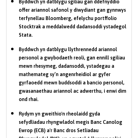
Byddwch yn datblygu sgiliau gan ddefnyddio
offer ariannol safonol y diwydiant gan gynnwys
terfynellau Bloomberg, efelychu portffolio
Stocktrak a meddalwedd dadansoddi ystadegol
Stata.
Byddwch yn datblygu llythrennedd ariannol
personol a gwybodaeth reoli, gan ennill sgiliau
mewn rhesymeg, dadansoddi, ystadegau a
mathemateg sy’n angenrheidiol ar gyfer
gyrfaoedd mewn buddsoddi a bancio personol,
gwasanaethau ariannol ac adwerthu, i enwi dim
ond rhai.
Rydym yn gweithio'n rheolaidd gyda
sefydliadau rhyngwladol megis Banc Canolog
Ewrop (ECB) a'r Banc dros Setliadau