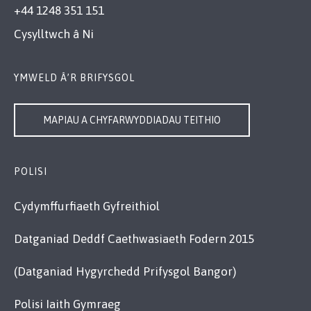
+44 1248 351 151
Cysylltwch â Ni
YMWELD Â’R BRIFYSGOL
MAPIAU A CHYFARWYDDIADAU TEITHIO
POLISI
Cydymffurfiaeth Gyfreithiol
Datganiad Deddf Caethwasiaeth Fodern 2015
(Datganiad Hygyrchedd Prifysgol Bangor)
Polisi Iaith Gymraeg