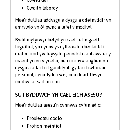
Gwaith labordy
Caiff cyrsiau a ddilysir gan Brifysgol
Bangor eu hadolygu (tua phob 5 mlynedd)
Mae'r dulliau addysgu a dysgu a ddefnyddir yn
i sicrhau: bod cynnwys y cwrs yn parhau i
amrywio yn ôl pwnc a lefel y modiwl.
fod yn berthnasol; bod y cwricwlwm yn
Bydd myfyrwyr hefyd yn cael cefnogaeth
adlewyrchu unrhyw newidiadau sydd wedi
fugeiliol, yn cynnwys cyfleoedd rheolaidd i
cael eu hysgogi gan ddatblygiadau mewn
drafod unrhyw feysydd penodol o anhawster y
ymchwil academaidd; a bod ansawdd y
maent yn eu wynebu, neu unrhyw anghenion
cwrs yn parhau i gyrraedd ein safonau
dysgu a allai fod ganddynt, gyda'u tiwtoriaid
uchel. Pan fo’r broses honno’n mynd
personol, cynullydd cwrs, neu ddarlithwyr
rhagddi bydd y cwrs yn ymddangos fel un
modiwl ar sail un i un.
'yn amodol ar gael ei ail-ddilysu'.
SUT BYDDWCH YN CAEL EICH ASESU?
Mae'r dulliau asesu'n cynnwys cyfuniad o:
Prosiectau codio
Profion meintiol