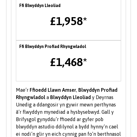
Ffi Blwyddyn Lleoliad
mynediad at gyfleoedd perthnasol.
£1,958*
Ffeiriau Gyrfaoedd
Mae Prifysgol Bangor yn cynnal ffair yrfaoedd
ar draws y sefydliad yn yr Hydref bob blwyddyn
Ffi Blwyddyn Profiad Rhyngwladol
lle gall myfyrwyr gyfarfod a rhwydweithio gyda
chyflogwyr a sefydliadau partner y Brifysgol yn
£1,468*
ogystal â mynychu ystod o sgyrsiau gyrfa gyda
chyn-fyfyrwyr a gweithwyr proffesiynol o fewn
diwydiant. Mae cyfleoedd hefyd i fynychu
digwyddiadau gyrfaoedd â thema drwy gydol y
Mae’r
Ffioedd Llawn Amser
,
Blwyddyn Profiad
flwyddyn.
Rhyngwladol
a
Blwyddyn Lleoliad
y Deyrnas
Unedig a ddangosir yn gywir mewn perthynas
Menter
â’r flwyddyn mynediad a hysbysebwyd. Gall y
Brifysgol gynyddu’r ffioedd ar gyfer pob
Mae tîm Byddwch Fentrus yn darparu
blwyddyn astudio ddilynol a bydd hynny’n cael
amrywiaeth o wasanaethau i fyfyrwyr a
ei nodi’n glir yn eich cynnig pan fo’n berthnasol
graddedigion Prifysgol Bangor i’w helpu i