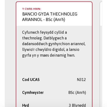
Y CWRS HWN:
BANCIO GYDA THECHNOLEG
ARIANNOL
- BSc (Anrh)
Cyfunwch feysydd cyllid a
thechnoleg. Datblygwch a
dadansoddwch gynhyrchion ariannol,
llywio'r chwyldro digidol, a lansio
gyrfa yn y maes deinamig hwn.
Cod UCAS
N312
Cymhwyster
BSc (Anrh)
Hyd
3 Blynedd