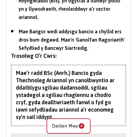
Rhyngwladol (BIS), yn ogystal â llunwyr polisi
yn y llywodraeth, rheoleiddwyr a’r sector
ariannol.
Mae Bangor wedi addysgu bancio a chyllid ers
dros bum degawd. Mae'n 'Ganolfan Ragoriaeth'
Sefydliad y Bancwyr Siartredig.
Trosolwg O’r Cwrs:
Mae’r radd BSc (Anrh.) Bancio gyda
Thechnoleg Ariannol yn canolbwyntio ar
ddatblygu sgiliau dadansoddi, sgiliau
ystadegol a sgiliau rhaglennu a chodio
cryf, gyda dealltwriaeth fanwl o fyd go
iawn sefydliadau ariannol a’r economeg
sy’n sail iddynt.
Darllen Mwy
Mae'n ymdrin â chysyniadau bancio a chyllid