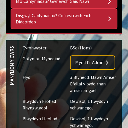
Efo Canlyniadau? Gwnewch Gais Nawr
Disgwyl Canlyniadau? Cofrestrwch Eich
Diddordeb
Cymhwyster
BSc (Hons)
MANYLION Y CWRS
Gofynion Mynediad
Mynd I'r Adran
Hyd
3 Blynedd, Llawn Amser.
Efallai y bydd rhan
amser ar gael.
Blwyddyn Profiad
Dewisol, 1 flwyddyn
Rhyngwladol
ychwanegol
Blwyddyn Lleoliad
Dewisol, 1 flwyddyn
ychwanegol