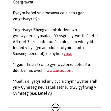
Caergrawnt.
Rydym hefyd yn croesawu ceisiadau gan
ymgeiswyr hŷn.
Ymgeiswyr Rhyngwladol: derbyniwn
gymwysterau ymadael â’r ysgol cyfwerth â lefel
A/Lefel 3 a/neu diplomâu colegau o wledydd
ledled y byd (yn amodol ar ofynion iaith
Saesneg penodol). manylion
yma.
*I gael rhestr lawn o gymwysterau Lefel 3 a
dderbynnir, ewch i
www.ucas.com
.
**Gellir ei ystyried ar y cyd â chymhwyster arall
yn y Gymraeg neu astudiaethau trwy gyfrwng y
Gymraeg (e.e. Lefel A).