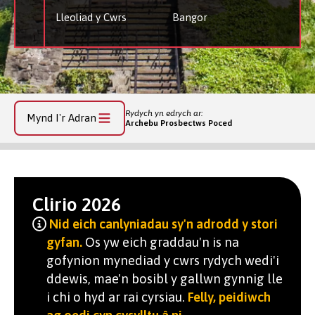
Lleoliad y Cwrs
Bangor
Rydych yn edrych ar:
Mynd I'r Adran
Archebu Prosbectws Poced
Clirio 2026
Nid eich canlyniadau sy'n adrodd y stori
gyfan.
Os yw eich graddau'n is na
gofynion mynediad y cwrs rydych wedi'i
ddewis, mae'n bosibl y gallwn gynnig lle
i chi o hyd ar rai cyrsiau.
Felly, peidiwch