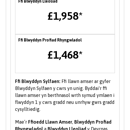
Ffi Blwyddyn Lleoliad
lle gall myfyrwyr gyfarfod a rhwydweithio gyda
chyflogwyr a sefydliadau partner y Brifysgol yn
£1,958*
ogystal â mynychu ystod o sgyrsiau gyrfa gyda
chyn-fyfyrwyr a gweithwyr proffesiynol o fewn
diwydiant. Mae cyfleoedd hefyd i fynychu
digwyddiadau gyrfaoedd â thema drwy gydol y
Ffi Blwyddyn Profiad Rhyngwladol
flwyddyn.
£1,468*
Menter
Mae tîm Byddwch Fentrus yn darparu
amrywiaeth o wasanaethau i fyfyrwyr a
Ffi Blwyddyn Sylfaen:
Ffi llawn amser ar gyfer
graddedigion Prifysgol Bangor i’w helpu i
Blwyddyn Sylfaen y cwrs yn unig. Byddai'r ffi
ddatblygu eu sgiliau menter neu i’w cefnogi i
llawn amser yn berthnasol wrth symud ymlaen i
ddechrau busnes newydd, gan gynnwys
flwyddyn 1 y cwrs gradd neu unrhyw gwrs gradd
mentora un i un, gweithdai a chyfleoedd
cysylltiedig.
ariannu.
Mae’r
Ffioedd Llawn Amser
,
Blwyddyn Profiad
Gwirfoddoli i Fyfyrwyr
Rhyngwladol
a
Blwyddyn Lleoliad
y Deyrnas