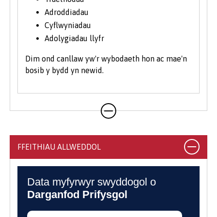
Adroddiadau
Cyflwyniadau
Adolygiadau llyfr
Dim ond canllaw yw'r wybodaeth hon ac mae'n
bosib y bydd yn newid.
FFEITHIAU ALLWEDDOL