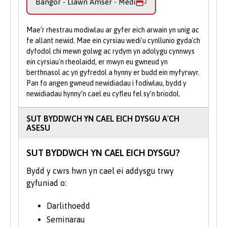
Bangor - Llawn Amser - Medi
helpu.
mae tynged yr iaith yn cymharu ag
ieithoedd fel y Fasgeg a’r Wyddeleg, neu
Gwnewch Gais Ar-lein
: Cyflwynwch
sut mae llenorion a beirdd Cymru wedi
eich cais trwy ein porth ar-lein gan na
Mae’r rhestrau modiwlau ar gyfer eich arwain yn unig ac
ymateb i themâu byd-eang megis
fe allant newid. Mae ein cyrsiau wedi'u cynllunio gyda'ch
allwch wneud cais trwy UCAS i
dyfodol chi mewn golwg ac rydym yn adolygu cynnwys
caethwasiaeth, yr Holocost, a her ecolegol
astudio'n rhan amser.
ein cyrsiau'n rheolaidd, er mwyn eu gwneud yn
y byd modern.
berthnasol ac yn gyfredol a hynny er budd ein myfyrwyr.
Pan fo angen gwneud newidiadau i fodiwlau, bydd y
Mantais allweddol astudio Cymraeg yw ei
newidiadau hynny’n cael eu cyfleu fel sy’n briodol.
hyblygrwydd i gyfuno iaith a llenyddiaeth
Gymraeg â phynciau ategol eraill yn y
SUT BYDDWCH YN CAEL EICH DYSGU A'CH
Celfyddydau a’r Dyniaethau.
ASESU
Cewch gyfleoedd i ymwneud â phobl,
SUT BYDDWCH YN CAEL EICH DYSGU?
gweithwyr proffesiynol a chyflogwyr sy’n
siarad Cymraeg. Er y bydd y cyfleoedd hyn
Bydd y cwrs hwn yn cael ei addysgu trwy
yn amrywio gan ddibynnu ar y modiwlau a
gyfuniad o:
ddewiswch, gallant eich helpu i adeiladu'r
rhwydweithiau proffesiynol a fydd yn
Darlithoedd
cefnogi eich gyrfa yn y dyfodol. Gallwch
Seminarau