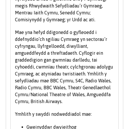
megis Rhwydwaith Sefydliadau’r Gymraeg,
Mentrau Iaith Cymru, Senedd Cymru;
Comisiynydd y Gymraeg; yr Urdd ac ati.
Mae yna hefyd ddigonedd o gyfleoedd i
ddefnyddio’ch sgiliau Cymraeg yn sectorau’r
cyfryngau, llyfrgelloedd, diwylliant,
amgueddfeydd a threftadaeth. Cyflogir ein
graddedigion gan gwmnïau darlledu, tai
cyhoeddi, cwmnïau theatr, cylchgronau adolygu
Cymraeg, ac atyniadau twristiaeth. Ymhlith y
sefydliadau mae BBC Cymru, S4C, Radio Wales,
Radio Cymru, BBC Wales, Theatr Genedlaethol
Cymru/National Theatre of Wales, Amgueddfa
Cymru, British Airways.
Ymhlith y swyddi nodweddiadol mae:
Gweinyddwr dwyieithog