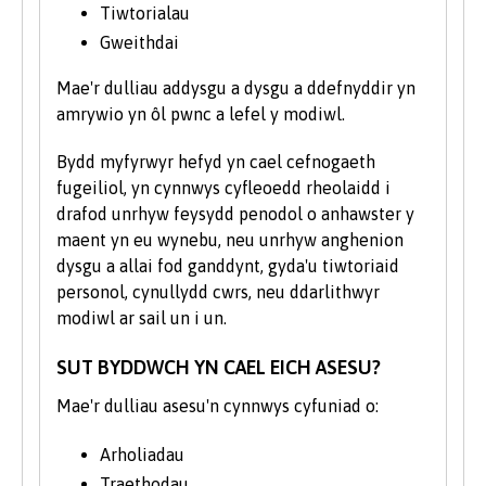
fwynhau y cyfle i herio a thrafod gyda
Tiwtorialau
nofelwyr, beirdd, dramodwyr, golygyddion,
Gweithdai
a chynhyrchwyr. Mae ein myfyrwyr yn
clywed yn aml gan yr artistiaid cyfoes
Mae'r dulliau addysgu a dysgu a ddefnyddir yn
amlycaf. Yn ddiweddar mae rhai myfyrwyr
amrywio yn ôl pwnc a lefel y modiwl.
wedi mynd ar deithiau maes ac wedi cael
Bydd myfyrwyr hefyd yn cael cefnogaeth
lleoliadau gyda chwmnïau darlledu a
fugeiliol, yn cynnwys cyfleoedd rheolaidd i
stiwdios fel Radio Cymru, BBC
drafod unrhyw feysydd penodol o anhawster y
Cymru/Wales, S4C, Cwmni Da, a Swans TV
maent yn eu wynebu, neu unrhyw anghenion
Live.
dysgu a allai fod ganddynt, gyda'u tiwtoriaid
Mae rhai o’r modiwlau mwy
personol, cynullydd cwrs, neu ddarlithwyr
galwedigaethol a phroffesiynol yn cynnig y
modiwl ar sail un i un.
cyfle i gael profiad gwaith mewn
SUT BYDDWCH YN CAEL EICH ASESU?
gweithleoedd Cymraeg eu hiaith neu
ymwneud â chynrychiolwyr busnesau sy’n
Mae'r dulliau asesu'n cynnwys cyfuniad o:
gweithredu drwy gyfrwng y Gymraeg.
Arholiadau
Traethodau