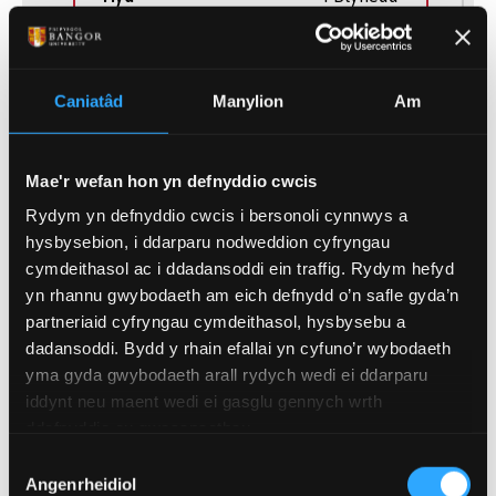
Llawn Amser, Rhan
Modd Astudio
Amser
Caniatâd
Manylion
Am
Mae'r wefan hon yn defnyddio cwcis
Rydym yn defnyddio cwcis i bersonoli cynnwys a
hysbysebion, i ddarparu nodweddion cyfryngau
cymdeithasol ac i ddadansoddi ein traffig. Rydym hefyd
(of 14)
1
yn rhannu gwybodaeth am eich defnydd o’n safle gyda’n
partneriaid cyfryngau cymdeithasol, hysbysebu a
dadansoddi. Bydd y rhain efallai yn cyfuno’r wybodaeth
yma gyda gwybodaeth arall rydych wedi ei ddarparu
iddynt neu maent wedi ei gasglu gennych wrth
GOFYNION MYNEDIAD
ddefnyddio eu gwasanaethau.
Dewis
Angenrheidiol
Caniatâd
GOFYNION MYNEDIAD PWNC-BENODOL