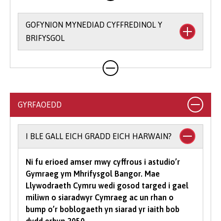
GOFYNION MYNEDIAD CYFFREDINOL Y
BRIFYSGOL
Rydym yn rhoi hyblygrwydd i chi o ran bodloni
ein gofynion mynediad ac yr ydym yn derbyn
ystod eang o gymwysterau. Ar gyfer llawer o'n
cyrsiau gradd, byddwn yn derbyn cyfuniadau o
GYRFAOEDD
gymwysterau, yn ogystal ag ystod o
gymwysterau Lefel 3 amgen (gweler y cyrsiau
unigol am ragor o wybodaeth am gymwysterau
I BLE GALL EICH GRADD EICH HARWAIN?
a dderbynnir).
Ni fu erioed amser mwy cyffrous i astudio’r
I astudio cwrs gradd mae’n rhaid i chi gael
Gymraeg ym Mhrifysgol Bangor. Mae
isafswm o bwyntiau tariff UCAS, gyda rhai
Llywodraeth Cymru wedi gosod targed i gael
cyrsiau yn gofyn am raddau mewn pynciau
miliwn o siaradwyr Cymraeg ac un rhan o
penodol. Yn dibynnu ar yr hyn yr hoffech ei
bump o’r boblogaeth yn siarad yr iaith bob
astudio gyda ni, efallai y bydd meini prawf
dydd erbyn 2050.