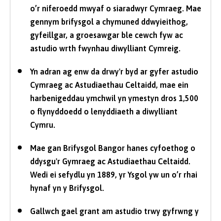
o’r niferoedd mwyaf o siaradwyr Cymraeg. Mae
gennym brifysgol a chymuned ddwyieithog,
gyfeillgar, a groesawgar ble cewch fyw ac
astudio wrth fwynhau diwylliant Cymreig.
Yn adran ag enw da drwy'r byd ar gyfer astudio
Cymraeg ac Astudiaethau Celtaidd, mae ein
harbenigeddau ymchwil yn ymestyn dros 1,500
o flynyddoedd o lenyddiaeth a diwylliant
Cymru.
Mae gan Brifysgol Bangor hanes cyfoethog o
ddysgu'r Gymraeg ac Astudiaethau Celtaidd.
Wedi ei sefydlu yn 1889, yr Ysgol yw un o’r rhai
hynaf yn y Brifysgol.
Gallwch gael grant am astudio trwy gyfrwng y