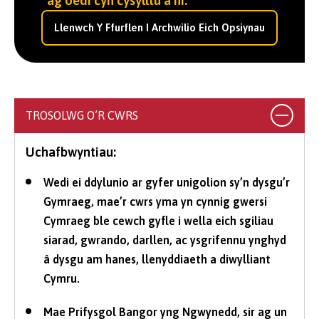
ag oedi cyn cysylltu â ni.
Llenwch Y Ffurflen I Archwilio Eich Opsiynau
TROSOLWG O’R CWRS
Uchafbwyntiau:
Wedi ei ddylunio ar gyfer unigolion sy’n dysgu’r
Gymraeg, mae’r cwrs yma yn cynnig gwersi
Cymraeg ble cewch gyfle i wella eich sgiliau
siarad, gwrando, darllen, ac ysgrifennu ynghyd
â dysgu am hanes, llenyddiaeth a diwylliant
Cymru.
Mae Prifysgol Bangor yng Ngwynedd, sir ag un