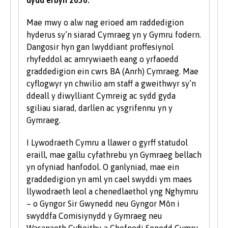
ychwanegol yn cael eu gosod - bydd y rhain
wedi eu nodi'n glir yn y gofynion mynediad
Mae mwy o alw nag erioed am raddedigion
cwrs-benodol. Am eglurhad manwl o bwyntiau
hyderus sy’n siarad Cymraeg yn y Gymru fodern.
tariff UCAS, ewch i
www.ucas.com.
Dangosir hyn gan lwyddiant proffesiynol
rhyfeddol ac amrywiaeth eang o yrfaoedd
Mae angen i bob myfyriwr feddu ar sgiliau
graddedigion ein cwrs BA (Anrh) Cymraeg. Mae
sylfaenol da ac mae'r Brifysgol hefyd yn gweld
cyflogwyr yn chwilio am staff a gweithwyr sy’n
gwerth mewn sgiliau TG a chyfathrebu.
ddeall y diwylliant Cymreig ac sydd gyda
sgiliau siarad, darllen ac ysgrifennu yn y
Rydym yn derbyn myfyrwyr â phob math o
Gymraeg.
gymwysterau, profiadau a chefndiroedd ac yn
ystyried pob cais yn unigol. Fel rhan o bolisi’r
I Lywodraeth Cymru a llawer o gyrff statudol
Brifysgol, rydym yn ystyried ceisiadau gan
eraill, mae gallu cyfathrebu yn Gymraeg bellach
ddarpar fyfyrwyr anabl ar yr un sail â phob
yn ofyniad hanfodol. O ganlyniad, mae ein
myfyriwr arall.
graddedigion yn aml yn cael swyddi ym maes
llywodraeth leol a chenedlaethol yng Nghymru
Rydym hefyd yn ystyried ceisiadau gan
– o Gyngor Sir Gwynedd neu Gyngor Môn i
ddysgwyr hŷn sydd â chymwysterau ansafonol
swyddfa Comisiynydd y Gymraeg neu
a/neu brofiad gwaith a all ddangos y
Wasanaeth Cyfieithu a Chofnodi Senedd Cymru.