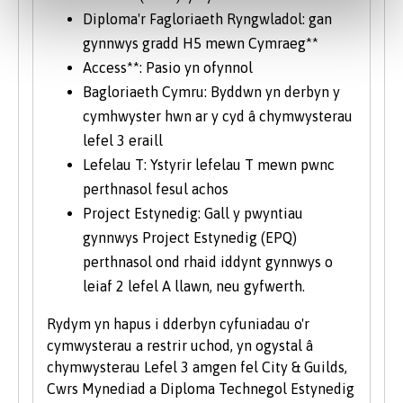
Diploma'r Fagloriaeth Ryngwladol: gan
gynnwys gradd H5 mewn Cymraeg**
Access**: Pasio yn ofynnol
Bagloriaeth Cymru: Byddwn yn derbyn y
cymhwyster hwn ar y cyd â chymwysterau
lefel 3 eraill
Lefelau T: Ystyrir lefelau T mewn pwnc
perthnasol fesul achos
Project Estynedig: Gall y pwyntiau
gynnwys Project Estynedig (EPQ)
perthnasol ond rhaid iddynt gynnwys o
leiaf 2 lefel A llawn, neu gyfwerth.
Rydym yn hapus i dderbyn cyfuniadau o'r
cymwysterau a restrir uchod, yn ogystal â
chymwysterau Lefel 3 amgen fel City & Guilds,
Cwrs Mynediad a Diploma Technegol Estynedig