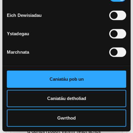
Mae'r cynigion yn seiliedig ar dariffau, 96 - 120
Eich Dewisiadau
pwynt tariff o gymwysterau Lefel 3 e.e.:
Ystadegau
Lefel A: yn cynnwys gradd B mewn
Cymraeg (neu radd B mewn pwnc
Dyniaethau a astudir drwy gyfrwng y
Marchnata
Gymraeg - e.e. Hanes, Daearyddiaeth,
Astudiaethau Crefyddol ). Ni dderbynnir
Astudiaethau Cyffredinol a Sgiliau
Caniatáu pob un
Allweddol fel rheol.
Diploma Estynedig Cenedlaethol BTEC**:
Caniatáu detholiad
DMM - MMM
Diploma Technegol Estynedig
Caergrawnt**: DMM - MMM
Gwrthod
Diploma Estynedig Technegol Uwch City
& Guilds (1080): ystyrir fesul achos