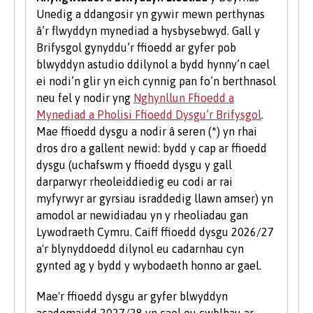
Unedig a ddangosir yn gywir mewn perthynas
Mae gwirfoddoli yn brofiad gwerthfawr ac yn
â’r flwyddyn mynediad a hysbysebwyd. Gall y
gwella eich sgiliau a'ch cyflogadwyedd.
Brifysgol gynyddu’r ffioedd ar gyfer pob
Dysgwch fwy am gyfleoedd gwirfoddoli ar
blwyddyn astudio ddilynol a bydd hynny’n cael
wefan
Undeb y Myfyrwyr
.
ei nodi’n glir yn eich cynnig pan fo’n berthnasol
neu fel y nodir yng
Nghynllun Ffioedd a
Mynediad a Pholisi Ffioedd Dysgu’r Brifysgol
.
Mae ffioedd dysgu a nodir â seren (*) yn rhai
dros dro a gallent newid: bydd y cap ar ffioedd
dysgu (uchafswm y ffioedd dysgu y gall
darparwyr rheoleiddiedig eu codi ar rai
myfyrwyr ar gyrsiau israddedig llawn amser) yn
amodol ar newidiadau yn y rheoliadau gan
Lywodraeth Cymru. Caiff ffioedd dysgu 2026/27
a'r blynyddoedd dilynol eu cadarnhau cyn
gynted ag y bydd y wybodaeth honno ar gael.
Mae'r ffioedd dysgu ar gyfer blwyddyn
academaidd 2027/28 yn cael eu cwblhau ar