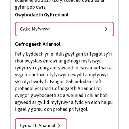
gyfer pob cwrs.
Gwybodaeth Gyffredinol
Cyllid Myfyrwyr
Cefnogaeth Ariannol
Fel y byddech yn ei ddisgwyl gan brifysgol sy’n
rhoi pwyslais enfawr ar gefnogi myfyrwyr,
rydym yn cynnig amrywiaeth o fwrsariaethau ac
ysgoloriaethau i fyfyrwyr newydd a myfyrwyr
sy'n dychwelyd i Fangor. Gall aelodau staff
profiadol yr Uned Cefnogaeth Ariannol roi
cyngor, gwybodaeth ac arweiniad i chi ar bob
agwedd ar gyllid myfyrwyr a fydd yn eich helpu
i gael y gorau o'ch profiad prifysgol.
Cymorth Ariannol