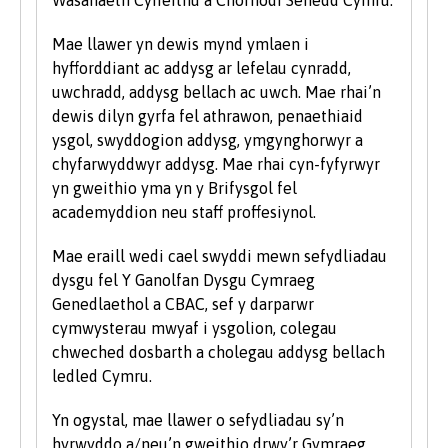
cymhelliant a'r ymrwymiad i astudio ar raglen
prifysgol. Rydym yn cofrestru nifer sylweddol o
Mae llawer yn dewis mynd ymlaen i
fyfyrwyr hŷn bob blwyddyn. I gael rhagor o
hyfforddiant ac addysg ar lefelau cynradd,
wybodaeth am astudio fel myfyriwr hŷn, ewch
uwchradd, addysg bellach ac uwch. Mae rhai’n
i’n hadran Astudio ym Mangor ar y wefan.
dewis dilyn gyrfa fel athrawon, penaethiaid
ysgol, swyddogion addysg, ymgynghorwyr a
chyfarwyddwyr addysg. Mae rhai cyn-fyfyrwyr
yn gweithio yma yn y Brifysgol fel
academyddion neu staff proffesiynol.
Mae eraill wedi cael swyddi mewn sefydliadau
dysgu fel Y Ganolfan Dysgu Cymraeg
Genedlaethol a CBAC, sef y darparwr
cymwysterau mwyaf i ysgolion, colegau
chweched dosbarth a cholegau addysg bellach
ledled Cymru.
Yn ogystal, mae llawer o sefydliadau sy’n
hyrwyddo a/neu’n gweithio drwy’r Gymraeg,