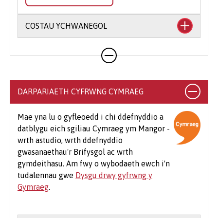
COSTAU YCHWANEGOL
Mae'n debygol y bydd eich cwrs yn cynnwys
costau ychwanegol nad ydynt wedi'u cynnwys
yn eich ffioedd dysgu. Gall hyn gynnwys llyfrau,
argraffu, llungopïo, deunyddiau ysgrifennu
DARPARIAETH CYFRWNG CYMRAEG
addysgol a deunyddiau cysylltiedig, dillad
arbenigol, teithio i leoliadau, teithiau maes
Mae yna lu o gyfleoedd i chi ddefnyddio a
dewisol a meddalwedd.
datblygu eich sgiliau Cymraeg ym Mangor -
wrth astudio, wrth ddefnyddio
Mae hefyd rai costau ychwanegol cyffredin sy'n
gwasanaethau'r Brifysgol ac wrth
debygol o godi i fyfyrwyr ar bob cwrs, er
gymdeithasu. Am fwy o wybodaeth ewch i'n
enghraifft os byddwch yn mynychu eich
tudalennau gwe
Dysgu drwy gyfrwng y
Seremoni Raddio, bydd cost am logi gŵn (£25-
Gymraeg
.
£75) a chost am docynnau gwestai ychwanegol
(tua £12 yr un).