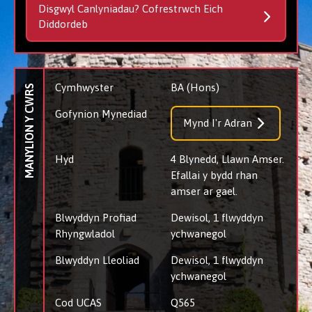
Disgwyl Canlyniadau? Cofrestrwch Eich
Diddordeb
Cymhwyster
BA (Hons)
MANYLION Y CWRS
Gofynion Mynediad
Mynd I'r Adran
Hyd
4 Blynedd, Llawn Amser.
Efallai y bydd rhan
amser ar gael.
Blwyddyn Profiad
Dewisol, 1 flwyddyn
Rhyngwladol
ychwanegol
Blwyddyn Lleoliad
Dewisol, 1 flwyddyn
ychwanegol
Cod UCAS
Q565