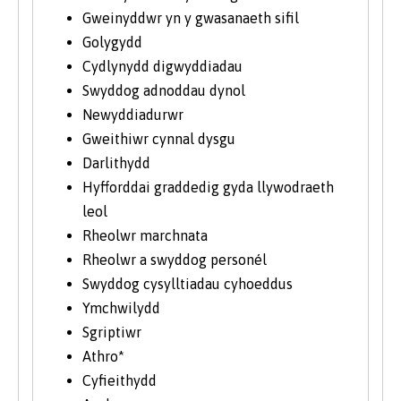
Gweinyddwr yn y gwasanaeth sifil
Golygydd
Cydlynydd digwyddiadau
Swyddog adnoddau dynol
Newyddiadurwr
Gweithiwr cynnal dysgu
Darlithydd
Hyfforddai graddedig gyda llywodraeth
leol
Rheolwr marchnata
Rheolwr a swyddog personél
Swyddog cysylltiadau cyhoeddus
Ymchwilydd
Sgriptiwr
Athro*
Cyfieithydd