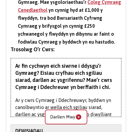
Gymraeg. Mae ysgoloriaethau’r
Coleg Cymraeg
Cenedlaethol
yn cynnig hyd at £1,000 y
flwyddyn, tra bod Bwrsariaeth Cyfrwng
Cymraeg y brifysgol yn cynnig £250
ychwanegol y flwyddyn yn dibynnu ar faint o
fodiwlau Cymraeg y byddwch yn eu hastudio.
Trosolwg O’r Cwrs:
Ar fin cychwyn eich siwrne i ddysgu’r
Gymraeg? Eisiau cryfhau eich sgiliau
siarad, darllen ac ysgrifennu? Mae’r cwrs
Cymraeg i Ddechreuwr yn berffaith i chi.
Ar y cwrs Cymraeg i Ddechreuwyr, byddwn yn
canolbwyntio ar wella eich sgiliau siarad,
darllen ac ysgrifennu gan gyflwyno diwylliant
Darllen Mwy
Cymreig a hanes yr iaith i chi. O chwedlau
canoloesol i’r gweithle cyfoes, cewch glywed
DEWISIADAU