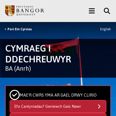
Neidio
Main
i’r
Prif
Menu
Gynnwys
Pori Ein Cyrsiau
English
Breadcrumb
CYMRAEG I
DDECHREUWYR
BA (Anrh)
MAE'R CWRS YMA AR GAEL DRWY CLIRIO
Efo Canlyniadau? Gwnewch Gais Nawr