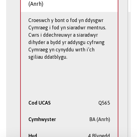
(Anrh)
Croeswch y bont o fod yn ddysgwr
Cymraeg i fod yn siaradwr mentrus.
Cwrs i ddechreuwyr a siaradwyr
dihyder a bydd yr addysgu cyfrwng
Cymraeg yn cynyddu wrth i’ch
sgiliau ddatblygu.
Cod UCAS
Q565
Cymhwyster
BA (Anrh)
Hyd
4 Blynedd