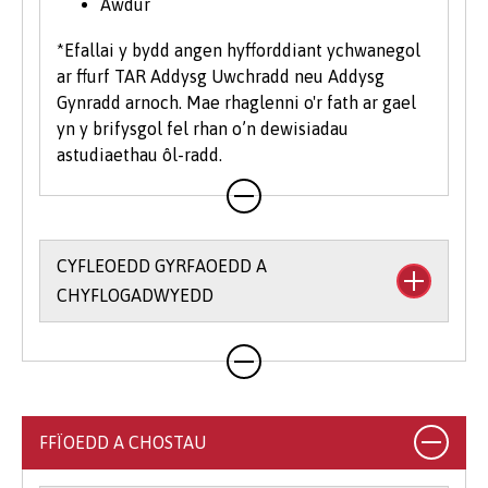
Awdur
*Efallai y bydd angen hyfforddiant ychwanegol
ar ffurf TAR Addysg Uwchradd neu Addysg
Gynradd arnoch. Mae rhaglenni o'r fath ar gael
yn y brifysgol fel rhan o’n dewisiadau
astudiaethau ôl-radd.
CYFLEOEDD GYRFAOEDD A
CHYFLOGADWYEDD
Mae
Gwasanaeth Sgiliau a Chyflogadwyedd
y
Brifysgol yn darparu ystod eang o gefnogaeth,
cyfleoedd ac adnoddau i'ch helpu i archwilio,
paratoi a gwneud cais am eich gyrfa raddedig.
FFÏOEDD A CHOSTAU
Mae cymorth ar gael ar sail un i un, drwy
lwyfannau rhyngweithiol ar-lein yn ogystal ag