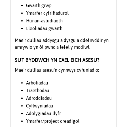
Cymru/Wales, S4C, Cwmni Da, a Swans TV
Gwaith grŵp
Live.
Ymarfer cyfrifiadurol
Hunan-astudiaeth
Mae rhai o’r modiwlau mwy
Lleoliadau gwaith
galwedigaethol a phroffesiynol eu naws yn
cynnig cyfle i gael profiad gwaith mewn
Mae'r dulliau addysgu a dysgu a ddefnyddir yn
gweithleoedd Cymraeg eu hiaith neu
amrywio yn ôl pwnc a lefel y modiwl.
ymwneud â chynrychiolwyr busnesau sy’n
gweithredu trwy gyfrwng y Gymraeg.
SUT BYDDWCH YN CAEL EICH ASESU?
Dangos mae’r strwythur cwrs isod y
Mae'r dulliau asesu'n cynnwys cyfuniad o:
modiwlau a gaiff eu hastudio’n
nodweddiadol a gall y rheiny newid o bryd
Arholiadau
i'w gilydd. Gall modiwlau a addysgir yn ail
Traethodau
flwyddyn ac ym mlwyddyn olaf y cwrs gael
Adroddiadau
eu symud o’r naill flwyddyn i'r llall i gyd-
Cyflwyniadau
fynd ag arbenigedd staff a datblygiadau
Adolygiadau llyfr
ymchwil.
Ymarfer/project creadigol