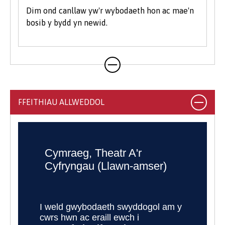
Dim ond canllaw yw'r wybodaeth hon ac mae'n
bosib y bydd yn newid.
FFEITHIAU ALLWEDDOL