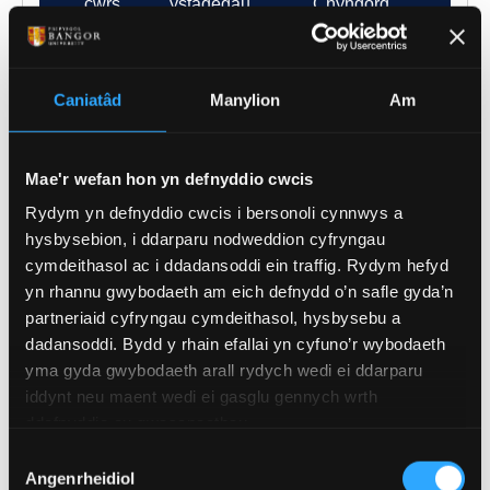
Caniatâd
Manylion
Am
CYMHARU CYRSIAU
Mae'r wefan hon yn defnyddio cwcis
Rydym yn defnyddio cwcis i bersonoli cynnwys a
hysbysebion, i ddarparu nodweddion cyfryngau
Y CWRS HWN:
cymdeithasol ac i ddadansoddi ein traffig. Rydym hefyd
CYMRAEG, THEATR A'R
yn rhannu gwybodaeth am eich defnydd o’n safle gyda’n
CYFRYNGAU
- BA (Anrh)
partneriaid cyfryngau cymdeithasol, hysbysebu a
dadansoddi. Bydd y rhain efallai yn cyfuno’r wybodaeth
Cyfunwch y Gymraeg â theatr a’r
yma gyda gwybodaeth arall rydych wedi ei ddarparu
cyfryngau a meistrolwch sgiliau
iddynt neu maent wedi ei gasglu gennych wrth
perfformio, dweud stori a sgiliau
ddefnyddio eu gwasanaethau.
digidol. Dilynwch yrfa yn y
Dewis
diwydiannau theatr, ffilm a
Angenrheidiol
Caniatâd