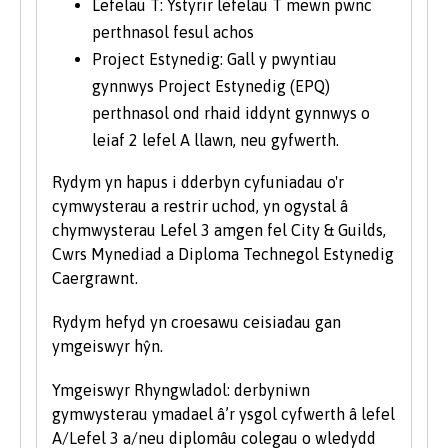
Lefelau T: Ystyrir lefelau T mewn pwnc
perthnasol fesul achos
Project Estynedig: Gall y pwyntiau
gynnwys Project Estynedig (EPQ)
perthnasol ond rhaid iddynt gynnwys o
leiaf 2 lefel A llawn, neu gyfwerth.
Rydym yn hapus i dderbyn cyfuniadau o'r
cymwysterau a restrir uchod, yn ogystal â
chymwysterau Lefel 3 amgen fel City & Guilds,
Cwrs Mynediad a Diploma Technegol Estynedig
Caergrawnt.
Rydym hefyd yn croesawu ceisiadau gan
ymgeiswyr hŷn.
Ymgeiswyr Rhyngwladol: derbyniwn
gymwysterau ymadael â’r ysgol cyfwerth â lefel
A/Lefel 3 a/neu diplomâu colegau o wledydd