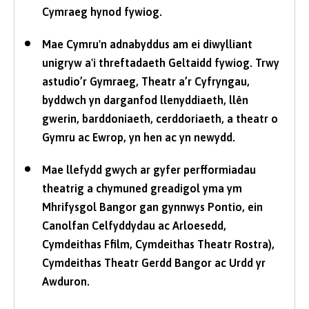
Cymraeg hynod fywiog.
Mae Cymru'n adnabyddus am ei diwylliant
unigryw a'i threftadaeth Geltaidd fywiog. Trwy
astudio’r Gymraeg, Theatr a’r Cyfryngau,
byddwch yn darganfod llenyddiaeth, llên
gwerin, barddoniaeth, cerddoriaeth, a theatr o
Gymru ac Ewrop, yn hen ac yn newydd.
Mae llefydd gwych ar gyfer perfformiadau
theatrig a chymuned greadigol yma ym
Mhrifysgol Bangor gan gynnwys Pontio, ein
Canolfan Celfyddydau ac Arloesedd,
Cymdeithas Ffilm, Cymdeithas Theatr Rostra),
Cymdeithas Theatr Gerdd Bangor ac Urdd yr
Awduron.