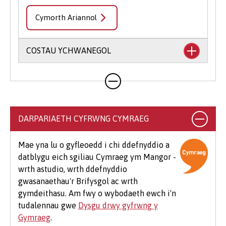
Cymorth Ariannol
COSTAU YCHWANEGOL
Mae'n debygol y bydd eich cwrs yn cynnwys
costau ychwanegol nad ydynt wedi'u cynnwys
yn eich ffioedd dysgu. Gall hyn gynnwys llyfrau,
argraffu, llungopïo, deunyddiau ysgrifennu
DARPARIAETH CYFRWNG CYMRAEG
addysgol a deunyddiau cysylltiedig, dillad
arbenigol, teithio i leoliadau, teithiau maes
Mae yna lu o gyfleoedd i chi ddefnyddio a
dewisol a meddalwedd.
datblygu eich sgiliau Cymraeg ym Mangor -
wrth astudio, wrth ddefnyddio
Mae hefyd rai costau ychwanegol cyffredin sy'n
gwasanaethau'r Brifysgol ac wrth
debygol o godi i fyfyrwyr ar bob cwrs, er
gymdeithasu. Am fwy o wybodaeth ewch i'n
enghraifft os byddwch yn mynychu eich
tudalennau gwe
Dysgu drwy gyfrwng y
Seremoni Raddio, bydd cost am logi gŵn (£25-
Gymraeg
.
£75) a chost am docynnau gwestai ychwanegol