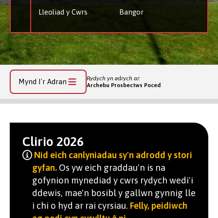
Lleoliad y Cwrs
Bangor
Rydych yn edrych ar:
Mynd I'r Adran
Archebu Prosbectws Poced
Clirio 2026
Nid eich canlyniadau sy'n adrodd y stori
gyfan.
Os yw eich graddau'n is na
gofynion mynediad y cwrs rydych wedi'i
ddewis, mae'n bosibl y gallwn gynnig lle
i chi o hyd ar rai cyrsiau.
Felly, peidiwch