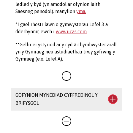
ledled y byd (yn amodol ar ofynion iaith
Saesneg penodol). manylion
yma.
*I gael rhestr lawn o gymwysterau Lefel 3 a
dderbynnir, ewch i
www.ucas.com
.
**Gellir ei ystyried ar y cyd â chymhwyster arall
yn y Gymraeg neu astudiaethau trwy gyfrwng y
Gymraeg (e.e. Lefel A).
GOFYNION MYNEDIAD CYFFREDINOL Y
BRIFYSGOL
Rydym yn rhoi hyblygrwydd i chi o ran bodloni
ein gofynion mynediad ac yr ydym yn derbyn
ystod eang o gymwysterau. Ar gyfer llawer o'n