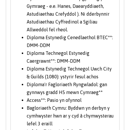
Gymraeg - e.e. Hanes, Daearyddiaeth,
Astudiaethau Crefyddol ). Ni dderbynnir
Astudiaethau Cyffredinol a Sgiliau
Allweddol fel rheol.
Diploma Estynedig Cenedlaethol BTEC**:
DMM-DDM
Diploma Technegol Estynedig
Caergrawnt**: DMM-DDM
Diploma Estynedig Technegol Uwch City
& Guilds (1080): ystyrir fesul achos
Diploma'r Fagloriaeth Ryngwladol: gan
gynnwys gradd H5 mewn Cymraeg**
Access**: Pasio yn ofynnol
Bagloriaeth Cymru: Byddwn yn derbyn y
cymhwyster hwn ar y cyd â chymwysterau
lefel 3 eraill