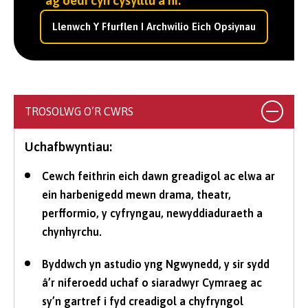
ag oedi cyn cysylltu â ni.
Llenwch Y Ffurflen I Archwilio Eich Opsiynau
TROSOLWG O’R CWRS
Uchafbwyntiau:
Cewch feithrin eich dawn greadigol ac elwa ar
ein harbenigedd mewn drama, theatr,
perfformio, y cyfryngau, newyddiaduraeth a
chynhyrchu.
Byddwch yn astudio yng Ngwynedd, y sir sydd
â’r niferoedd uchaf o siaradwyr Cymraeg ac
sy’n gartref i fyd creadigol a chyfryngol