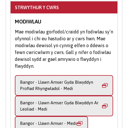
Derbyniadau cyfeillgar ar gael i’ch
Mantais allweddol y rhaglenni gradd
STRWYTHUR Y CWRS
Cymraeg yw’r dewis a’r hyblygrwydd sydd o
helpu.
fewn y cwricwlwm. Ar y radd hon, mae
Gwnewch Gais Ar-lein
: Cyflwynwch
MODIWLAU
modiwlau dewisol yn eich galluogi i ddilyn
eich cais trwy ein porth ar-lein gan na
eich diddordebau mewn meysydd fel
Mae modiwlau gorfodol/craidd yn fodiwlau sy’n
allwch wneud cais trwy UCAS i
llenyddiaeth wrthryfelgar, radio a
ofynnol i chi eu hastudio ar y cwrs hwn. Mae
astudio'n rhan amser.
phodlediadau a symudiadau theatrig a
modiwlau dewisol yn cynnig elfen o ddewis o
ddylanwadodd ar y theatr fodern. Cewch
fewn cwricwlwm y cwrs. Gall y nifer o fodiwlau
ddysgu am agweddau damcaniaethol a
dewisol sydd ar gael amrywio o flwyddyn i
hanesyddol, megis hanes y ddrama
flwyddyn.
Gymraeg ac Ewropeaidd a'r traddodiad o
addasu gwaith i’r llwyfan, er enghraifft.
Bangor - Llawn Amser Gyda Blwyddyn
Profiad Rhyngwladol - Medi
Byddwch yn datblygu sgiliau meddwl
beirniadol a dadansoddi gwych. Cewch eich
Bangor - Llawn Amser Gyda Blwyddyn Ar
cyflwyno i arferion beirniadaeth lenyddol o
Leoliad - Medi
safbwynt astudiaethau llenyddol cyn yr
20fed ganrif. Trwy ddewisiadau dewisol,
Bangor - Llawn Amser - Medi
cewch ychwanegu sgiliau ymarferol mewn