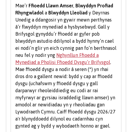
digwyddiadau gyrfaoedd â thema drwy gydol y
Mae’r
Ffioedd Llawn Amser
,
Blwyddyn Profiad
flwyddyn.
Rhyngwladol
a
Blwyddyn Lleoliad
y Deyrnas
Unedig a ddangosir yn gywir mewn perthynas
Menter
â’r flwyddyn mynediad a hysbysebwyd. Gall y
Brifysgol gynyddu’r ffioedd ar gyfer pob
Mae tîm Byddwch Fentrus yn darparu
blwyddyn astudio ddilynol a bydd hynny’n cael
amrywiaeth o wasanaethau i fyfyrwyr a
ei nodi’n glir yn eich cynnig pan fo’n berthnasol
graddedigion Prifysgol Bangor i’w helpu i
neu fel y nodir yng
Nghynllun Ffioedd a
ddatblygu eu sgiliau menter neu i’w cefnogi i
Mynediad a Pholisi Ffioedd Dysgu’r Brifysgol
.
ddechrau busnes newydd, gan gynnwys
Mae ffioedd dysgu a nodir â seren (*) yn rhai
mentora un i un, gweithdai a chyfleoedd
dros dro a gallent newid: bydd y cap ar ffioedd
ariannu.
dysgu (uchafswm y ffioedd dysgu y gall
Gwirfoddoli i Fyfyrwyr
darparwyr rheoleiddiedig eu codi ar rai
myfyrwyr ar gyrsiau israddedig llawn amser) yn
Mae gwirfoddoli yn brofiad gwerthfawr ac yn
amodol ar newidiadau yn y rheoliadau gan
gwella eich sgiliau a'ch cyflogadwyedd.
Lywodraeth Cymru. Caiff ffioedd dysgu 2026/27
Dysgwch fwy am gyfleoedd gwirfoddoli ar
a'r blynyddoedd dilynol eu cadarnhau cyn
wefan
Undeb y Myfyrwyr
.
gynted ag y bydd y wybodaeth honno ar gael.