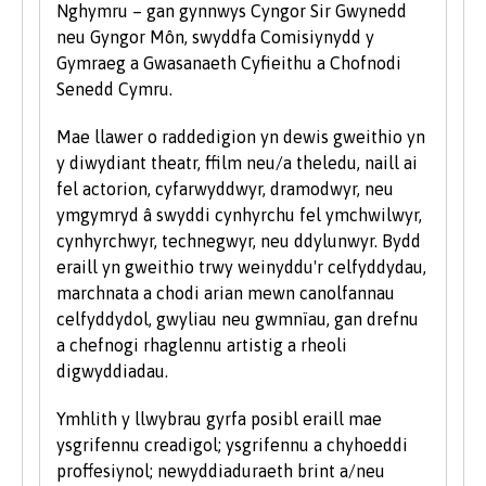
Nghymru – gan gynnwys Cyngor Sir Gwynedd
neu Gyngor Môn, swyddfa Comisiynydd y
Rydym yn derbyn myfyrwyr â phob math o
Gymraeg a Gwasanaeth Cyfieithu a Chofnodi
gymwysterau, profiadau a chefndiroedd ac yn
Senedd Cymru.
ystyried pob cais yn unigol. Fel rhan o bolisi’r
Brifysgol, rydym yn ystyried ceisiadau gan
Mae llawer o raddedigion yn dewis gweithio yn
ddarpar fyfyrwyr anabl ar yr un sail â phob
y diwydiant theatr, ffilm neu/a theledu, naill ai
myfyriwr arall.
fel actorion, cyfarwyddwyr, dramodwyr, neu
ymgymryd â swyddi cynhyrchu fel ymchwilwyr,
Rydym hefyd yn ystyried ceisiadau gan
cynhyrchwyr, technegwyr, neu ddylunwyr. Bydd
ddysgwyr hŷn sydd â chymwysterau ansafonol
eraill yn gweithio trwy weinyddu'r celfyddydau,
a/neu brofiad gwaith a all ddangos y
marchnata a chodi arian mewn canolfannau
cymhelliant a'r ymrwymiad i astudio ar raglen
celfyddydol, gwyliau neu gwmnïau, gan drefnu
prifysgol. Rydym yn cofrestru nifer sylweddol o
a chefnogi rhaglennu artistig a rheoli
fyfyrwyr hŷn bob blwyddyn. I gael rhagor o
digwyddiadau.
wybodaeth am astudio fel myfyriwr hŷn, ewch
i’n hadran Astudio ym Mangor ar y wefan.
Ymhlith y llwybrau gyrfa posibl eraill mae
ysgrifennu creadigol; ysgrifennu a chyhoeddi
proffesiynol; newyddiaduraeth brint a/neu