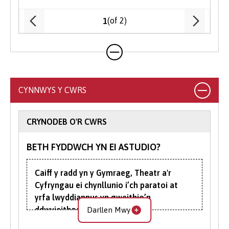
Yn dibynnu ar wahanol ffactorau, gan
(of 2)
1
gynnwys a ydych wedi dilyn cwrs addysg
uwch o'r blaen, eich oedran, a'ch
cenedligrwydd neu statws preswylio,
efallai y byddwch yn gymwys i dderbyn
benthyciadau myfyrwyr a ariennir gan y
llywodraeth i gyfrannu at ffioedd dysgu a
CYNNWYS Y CWRS
chostau byw.
Gall ein tîm Cyllid Myfyrwyr eich helpu i
CRYNODEB O'R CWRS
lywio’r broses o wneud cais a deall eich
hawliau.
BETH FYDDWCH YN EI ASTUDIO?
Eich Camau Nesaf
Caiff y radd yn y Gymraeg, Theatr a'r
Cyfryngau ei chynllunio i’ch paratoi at
Cysylltwch â Derbyniadau:
Os oes
yrfa lwyddiannus yn gweithio’n
gennych gwestiynau neu fod angen
ddwyieithog.
Darllen Mwy
arweiniad arnoch, mae ein tîm