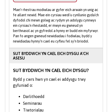
ysgrifennu dramâu neu gyfarwyddo at eich
portffolio.
Mae’r rhestrau modiwlau ar gyfer eich arwain yn unig ac
fe allant newid. Mae ein cyrsiau wedi'u cynllunio gyda'ch
Un o nodweddion mwyaf poblogaidd y
dyfodol chi mewn golwg ac rydym yn adolygu cynnwys
graddau Cymraeg yw’r cyfle i ymwneud â
ein cyrsiau'n rheolaidd, er mwyn eu gwneud yn
berthnasol ac yn gyfredol a hynny er budd ein myfyrwyr.
gweithwyr proffesiynol a chyflogwyr sy’n
Pan fo angen gwneud newidiadau i fodiwlau, bydd y
siarad Cymraeg. Er y bydd y cyfleoedd
newidiadau hynny’n cael eu cyfleu fel sy’n briodol.
hynny’n amrywio yn ôl y modiwlau a
ddewiswch, gallant eich helpu chi feithrin
SUT BYDDWCH YN CAEL EICH DYSGU A'CH
rhwydweithiau proffesiynol yn gefn i’ch
ASESU
gyrfa at y dyfodol.
SUT BYDDWCH YN CAEL EICH DYSGU?
Cewch fwynhau herio a thrafod gyda
nofelwyr, beirdd, dramodwyr, golygyddion a
Bydd y cwrs hwn yn cael ei addysgu trwy
chynhyrchwyr. Mae’r myfyrwyr yn clywed
gyfuniad o:
yn aml gan yr artistiaid cyfoes amlycaf.
Mae rhai o’r myfyrwyr wedi bod ar deithiau
Darlithoedd
maes a lleoliadau gyda chwmnïau darlledu
Seminarau
a stiwdios fel Radio Cymru, BBC
Tiwtorialau