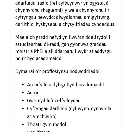
ddarlledu, radio (fel cyflwynwyr yn ogystal â
chynhyrchu rhaglenni), y we a chynhyrchu i’r
cyfryngau newydd; diwydiannau amlgyfrwng,
darlithio, hysbysebu a chysylltiadau cyhoeddus.
Mae eich gradd hefyd yn llwyfan ddelfrydol i
astudiaethau ôl-radd, gan gynnwys graddau
meistr a PhD, a all ddarparu llwybr at addysgu
neu'r byd academaidd.
Dyma rai o’r proffesiynau nodweddiadol:
Archifydd a llyfrgellydd academaidd
Actor
Gweinyddu’r celfyddydau
Cyfryngau darlledu (cyflwyno, cynhyrchu
ac ymchwilio)
Theatr gymunedol