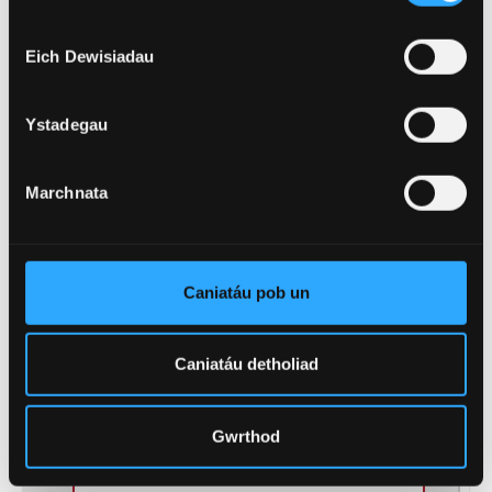
chreadigol.
Eich Dewisiadau
Ystadegau
Cod UCAS
QWM5
Marchnata
Cymhwyster
BA (Anrh)
Hyd
3 Blynedd
Caniatáu pob un
Llawn Amser, Rhan
Caniatáu detholiad
Modd Astudio
Amser
Gwrthod