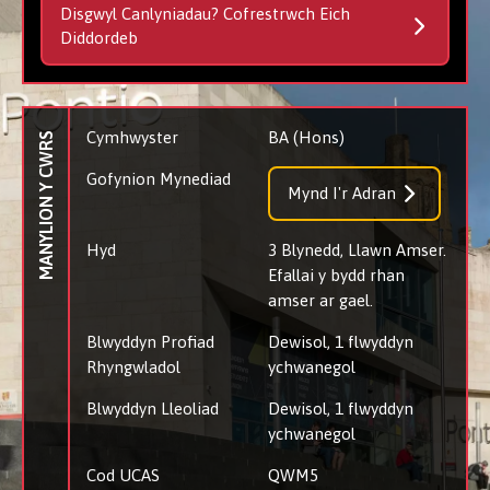
Disgwyl Canlyniadau? Cofrestrwch Eich
Diddordeb
Cymhwyster
BA (Hons)
MANYLION Y CWRS
Gofynion Mynediad
Mynd I'r Adran
Hyd
3 Blynedd, Llawn Amser.
Efallai y bydd rhan
amser ar gael.
Blwyddyn Profiad
Dewisol, 1 flwyddyn
Rhyngwladol
ychwanegol
Blwyddyn Lleoliad
Dewisol, 1 flwyddyn
ychwanegol
Cod UCAS
QWM5