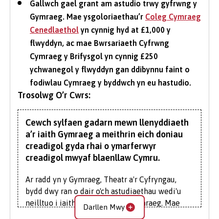
Gallwch gael grant am astudio trwy gyfrwng y
Gymraeg. Mae ysgoloriaethau’r
Coleg Cymraeg
Cenedlaethol
yn cynnig hyd at £1,000 y
flwyddyn, ac mae Bwrsariaeth Cyfrwng
Cymraeg y Brifysgol yn cynnig £250
ychwanegol y flwyddyn gan ddibynnu faint o
fodiwlau Cymraeg y byddwch yn eu hastudio.
Trosolwg O’r Cwrs:
Cewch sylfaen gadarn mewn llenyddiaeth
a’r iaith Gymraeg a meithrin eich doniau
creadigol gyda rhai o ymarferwyr
creadigol mwyaf blaenllaw Cymru.
Ar radd yn y Gymraeg, Theatr a'r Cyfryngau,
bydd dwy ran o dair o'ch astudiaethau wedi'u
neilltuo i iaith a llenyddiaeth Gymraeg. Mae
Darllen Mwy
gweddill eich gradd yn canolbwyntio ar