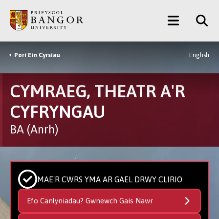
Neidio
Main
i’r
Prif
Menu
Gynnwys
Pori Ein Cyrsiau
English
Breadcrumb
CYMRAEG, THEATR A'R
CYFRYNGAU
BA (Anrh)
MAE'R CWRS YMA AR GAEL DRWY CLIRIO
Efo Canlyniadau? Gwnewch Gais Nawr