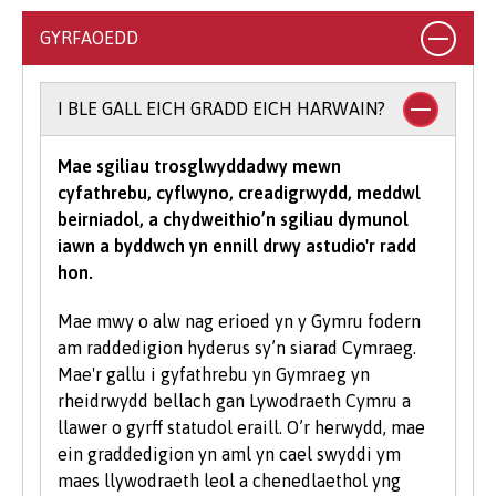
cyrsiau gradd, byddwn yn derbyn cyfuniadau o
GYRFAOEDD
gymwysterau, yn ogystal ag ystod o
gymwysterau Lefel 3 amgen (gweler y cyrsiau
unigol am ragor o wybodaeth am gymwysterau
I BLE GALL EICH GRADD EICH HARWAIN?
a dderbynnir).
Mae sgiliau trosglwyddadwy mewn
I astudio cwrs gradd mae’n rhaid i chi gael
cyfathrebu, cyflwyno, creadigrwydd, meddwl
isafswm o bwyntiau tariff UCAS, gyda rhai
beirniadol, a chydweithio’n sgiliau dymunol
cyrsiau yn gofyn am raddau mewn pynciau
iawn a byddwch yn ennill drwy astudio'r radd
penodol. Yn dibynnu ar yr hyn yr hoffech ei
hon.
astudio gyda ni, efallai y bydd meini prawf
ychwanegol yn cael eu gosod - bydd y rhain
Mae mwy o alw nag erioed yn y Gymru fodern
wedi eu nodi'n glir yn y gofynion mynediad
am raddedigion hyderus sy’n siarad Cymraeg.
cwrs-benodol. Am eglurhad manwl o bwyntiau
Mae'r gallu i gyfathrebu yn Gymraeg yn
tariff UCAS, ewch i
www.ucas.com.
rheidrwydd bellach gan Lywodraeth Cymru a
llawer o gyrff statudol eraill. O’r herwydd, mae
Mae angen i bob myfyriwr feddu ar sgiliau
ein graddedigion yn aml yn cael swyddi ym
sylfaenol da ac mae'r Brifysgol hefyd yn gweld
maes llywodraeth leol a chenedlaethol yng
gwerth mewn sgiliau TG a chyfathrebu.