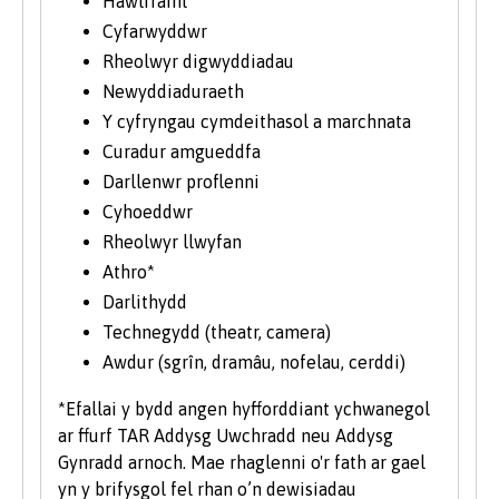
Hawlfraint
Cyfarwyddwr
Rheolwyr digwyddiadau
Newyddiaduraeth
Y cyfryngau cymdeithasol a marchnata
Curadur amgueddfa
Darllenwr proflenni
Cyhoeddwr
Rheolwyr llwyfan
Athro*
Darlithydd
Technegydd (theatr, camera)
Awdur (sgrîn, dramâu, nofelau, cerddi)
*Efallai y bydd angen hyfforddiant ychwanegol
ar ffurf TAR Addysg Uwchradd neu Addysg
Gynradd arnoch. Mae rhaglenni o'r fath ar gael
yn y brifysgol fel rhan o’n dewisiadau