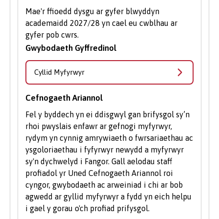
Mae'r ffioedd dysgu ar gyfer blwyddyn
academaidd 2027/28 yn cael eu cwblhau ar
gyfer pob cwrs.
Gwybodaeth Gyffredinol
Cyllid Myfyrwyr
Cefnogaeth Ariannol
Fel y byddech yn ei ddisgwyl gan brifysgol sy’n
rhoi pwyslais enfawr ar gefnogi myfyrwyr,
rydym yn cynnig amrywiaeth o fwrsariaethau ac
ysgoloriaethau i fyfyrwyr newydd a myfyrwyr
sy'n dychwelyd i Fangor. Gall aelodau staff
profiadol yr Uned Cefnogaeth Ariannol roi
cyngor, gwybodaeth ac arweiniad i chi ar bob
agwedd ar gyllid myfyrwyr a fydd yn eich helpu
i gael y gorau o'ch profiad prifysgol.