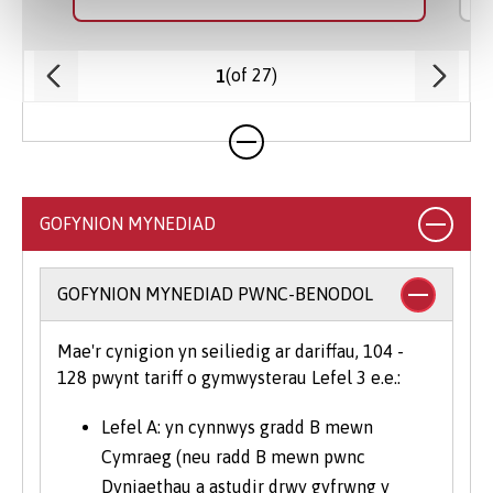
(of 27)
1
GOFYNION MYNEDIAD
GOFYNION MYNEDIAD PWNC-BENODOL
Mae'r cynigion yn seiliedig ar dariffau, 104 -
128 pwynt tariff o gymwysterau Lefel 3 e.e.:
Lefel A: yn cynnwys gradd B mewn
Cymraeg (neu radd B mewn pwnc
Dyniaethau a astudir drwy gyfrwng y