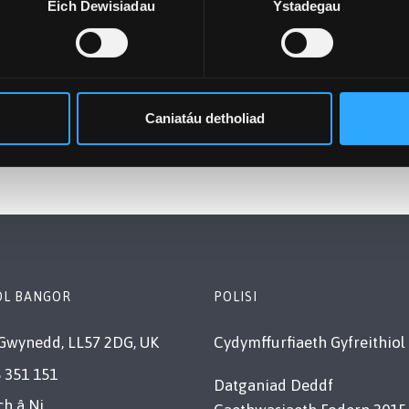
Eich Dewisiadau
Ystadegau
Caniatáu detholiad
OL BANGOR
POLISI
Gwynedd, LL57 2DG, UK
Cydymffurfiaeth Gyfreithiol
 351 151
Datganiad Deddf
ch â Ni