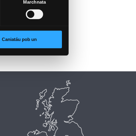
Marchnata
Caniatáu pob un