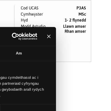
Cod UCAS
P3AS
Cymhwyster
MSc
Hyd
1- 2 flynedd
Modd Astudio
Llawn amser
Rhan amser
wy
Am
gau cymdeithasol ac i
 partneriaid cyfryngau
a gwybodaeth arall rydych
.