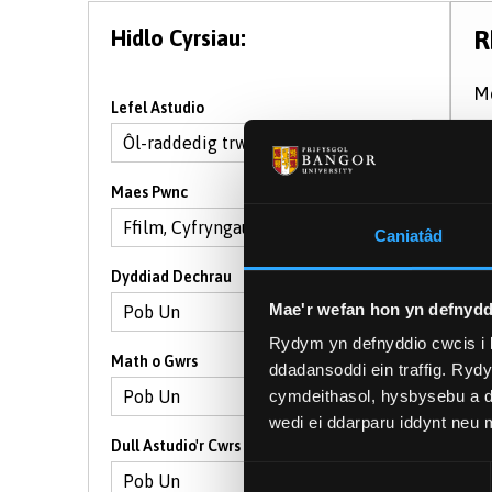
Hidlo Cyrsiau:
R
Me
Lefel Astudio
M
Maes Pwnc
Caniatâd
Dyddiad Dechrau
Mae'r wefan hon yn defnydd
Rydym yn defnyddio cwcis i 
Math o Gwrs
ddadansoddi ein traffig. Ryd
cymdeithasol, hysbysebu a d
wedi ei ddarparu iddynt neu
Dull Astudio'r Cwrs
Dewis