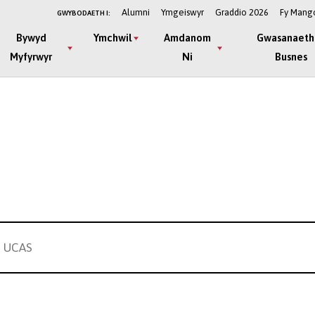
Alumni
Ymgeiswyr
Graddio 2026
Fy Mang
GWYBODAETH I:
Bywyd
Ymchwil
Amdanom
Gwasanaeth
Myfyrwyr
Ni
Busnes