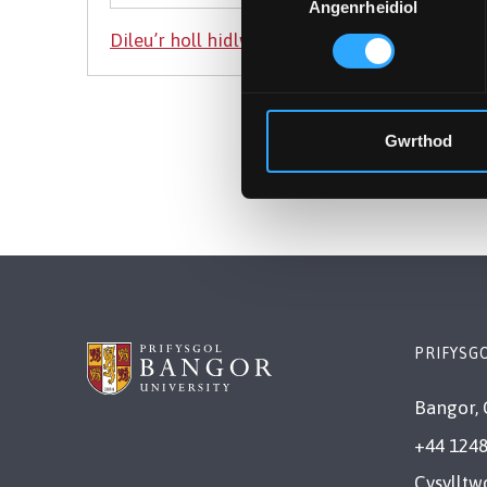
Angenrheidiol
Caniatâd
Gwrthod
PRIFYSG
Bangor, 
+44 1248
Cysylltw