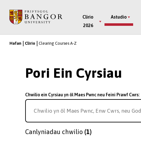
Neidio
i’r
Main
Clirio
Astudio
Prif
2026
Menu
Gynnwys
Hafan
Clirio
Clearing Courses A-Z
Breadcrumb
Pori Ein Cyrsiau
Chwilio ein Cyrsiau yn ôl Maes Pwnc neu Feini Prawf Cwrs:
Canlyniadau chwilio
(1)