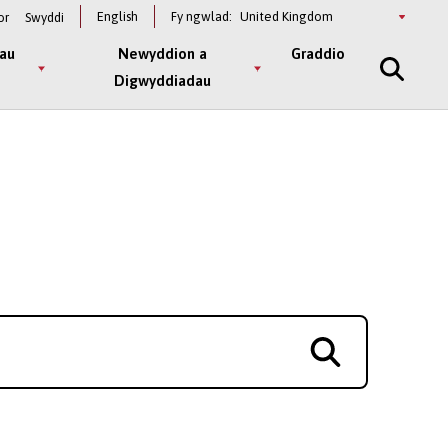
Select
English
Fy ngwlad:
or
Swyddi
a
country
au
Newyddion a
Graddio
Digwyddiadau