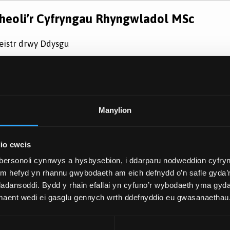
heoli’r Cyfryngau Rhyngwladol MSc
istr drwy Ddysgu
ynediad: 2026
Dysgwch F
Manylion
io cwcis
bersonoli cynnwys a hysbysebion, i ddarparu nodweddion cyfryn
ym hefyd yn rhannu gwybodaeth am eich defnydd o’n safle gyda’n
adansoddi. Bydd y rhain efallai yn cyfuno’r wybodaeth yma gyd
 maent wedi ei gasglu gennych wrth ddefnyddio eu gwasanaethau