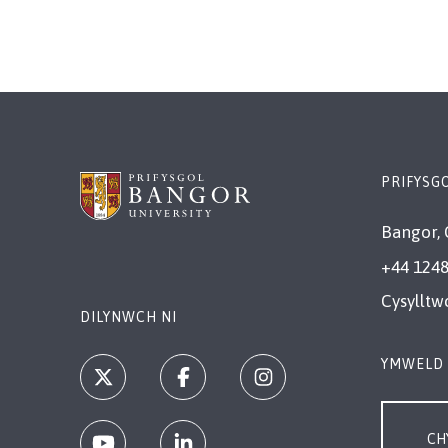
PRIFYSG
Bangor, 
+44 1248
Cysylltw
DILYNWCH NI
YMWELD 
CH