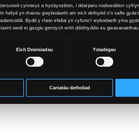
bersonoli cynnwys a hysbysebion, i ddarparu nodweddion cyfryn
ym hefyd yn rhannu gwybodaeth am eich defnydd o’n safle gyda’n
adansoddi. Bydd y rhain efallai yn cyfuno’r wybodaeth yma gyd
liau ymchwil.
 maent wedi ei gasglu gennych wrth ddefnyddio eu gwasanaethau
Eich Dewisiadau
Ystadegau
raifft: mathau o gamymddwyn fel llên-ladrad a chydgynllwyni
Caniatáu detholiad
ddwyn, TurnItIn).