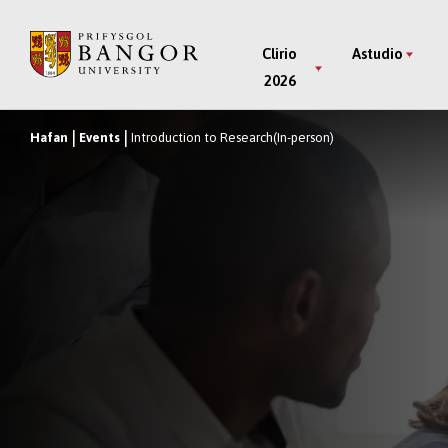
Neidio
i’r
Main
Clirio
Astudio
Prif
2026
Menu
Gynnwys
Hafan
Events
Introduction to Research(In-person)
Breadcrumb