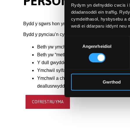
PERSON)
Rydym yn defnyddio cwcis i 
ddadansoddi ein traffig. Ryd
cymdeithasol, hysbysebu a d
Bydd y sgwrs hon yn rhoi cyflwyniad i ymchwil a dul
wedi ei ddarparu iddynt neu
Bydd y pynciau’n cynnwys:
Dewis
Angenrheidiol
Caniatâd
Beth yw ymchwil?
Beth yw “methodoleg ymchwil”?
Y dull gwyddonol.
Ymchwil sylfaenol ac eilaidd.
Ymchwil a chamymddwyn academaidd (er engh
Gwrthod
deallusrwydd artiffisial cynhyrchiol a chamym
COFRESTRU YMA