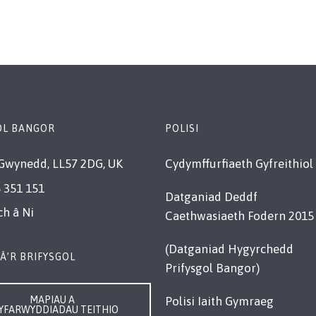
OL BANGOR
POLISI
Gwynedd, LL57 2DG, UK
Cydymffurfiaeth Gyfreithiol
 351 151
Datganiad Deddf
ch â Ni
Caethwasiaeth Fodern 2015
(Datganiad Hygyrchedd
Â’R BRIFYSGOL
Prifysgol Bangor)
MAPIAU A
Polisi Iaith Gymraeg
YFARWYDDIADAU TEITHIO