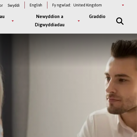
Select
English
Fy ngwlad:
or
Swyddi
a
country
au
Newyddion a
Graddio
Digwyddiadau