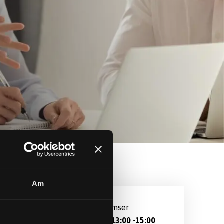
Am
Dyddiad ac Amser
Ion 29, 2025 13:00
-
15:00