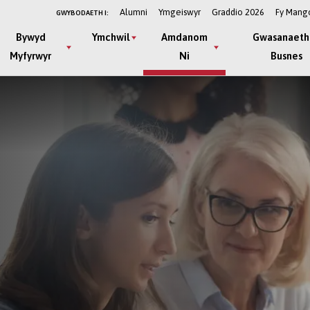
Alumni
Ymgeiswyr
Graddio 2026
Fy Mang
GWYBODAETH I:
Bywyd
Ymchwil
Amdanom
Gwasanaeth
Myfyrwyr
Ni
Busnes