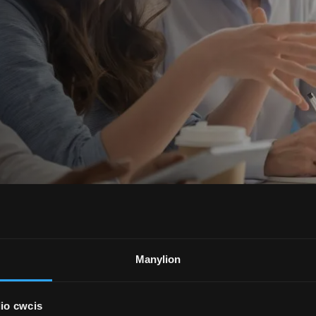
Manylion
 RESEARCH(IN-
io cwcis