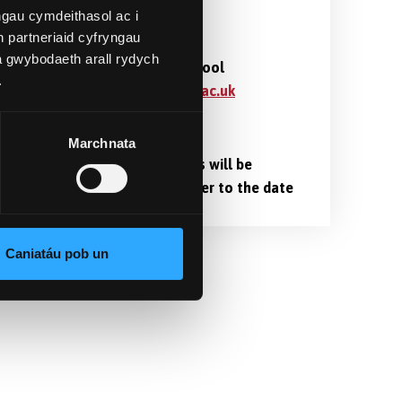
gau cymdeithasol ac i
 partneriaid cyfryngau
Cyswllt
a gwybodaeth arall rydych
Doctoral School
.
pgr@bangor.ac.uk
Lleoliad
Marchnata
Venue details will be
emailed nearer to the date
o,
Caniatáu pob un