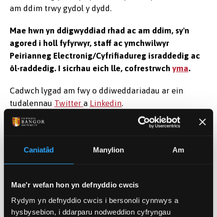
am ddim trwy gydol y dydd.
Mae hwn yn ddigwyddiad rhad ac am ddim, sy'n
agored i holl fyfyrwyr, staff ac ymchwilwyr
Peirianneg Electronig/Cyfrifiadureg israddedig ac
ôl-raddedig. I sicrhau eich lle, cofrestrwch
yma
.
Cadwch lygad am fwy o ddiweddariadau ar ein
tudalennau
Twitter
a
Linkedin
.
Caniatâd
Manylion
Am
Dyddiad ac Amser
Tach 2, 2023 09:00
-
16:30
Mae'r wefan hon yn defnyddio cwcis
Cyswllt
Rydym yn defnyddio cwcis i bersonoli cynnwys a
Dr Roger Giddings
hysbysebion, i ddarparu nodweddion cyfryngau