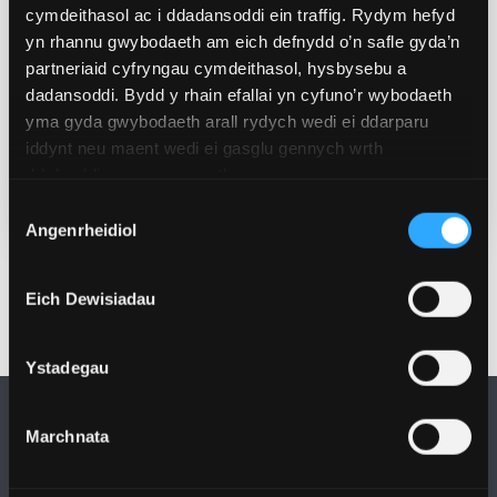
r.p.giddings@bangor.ac.uk
cymdeithasol ac i ddadansoddi ein traffig. Rydym hefyd
yn rhannu gwybodaeth am eich defnydd o’n safle gyda’n
partneriaid cyfryngau cymdeithasol, hysbysebu a
Lleoliad
dadansoddi. Bydd y rhain efallai yn cyfuno’r wybodaeth
School of Computer Science & Electronic
yma gyda gwybodaeth arall rydych wedi ei ddarparu
Engineering, Dean Street
iddynt neu maent wedi ei gasglu gennych wrth
ddefnyddio eu gwasanaethau.
REGISTER NOW
Dewis
Angenrheidiol
Caniatâd
Eich Dewisiadau
Ystadegau
Marchnata