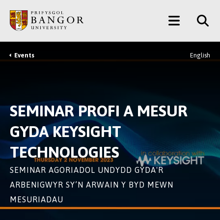
Neidio
Main
i’r
Prif
Menu
Gynnwys
Events
English
Breadcrumb
SEMINAR PROFI A MESUR
GYDA KEYSIGHT
TECHNOLOGIES
SEMINAR AGORIADOL UNDYDD GYDA'R
ARBENIGWYR SY’N ARWAIN Y BYD MEWN
MESURIADAU