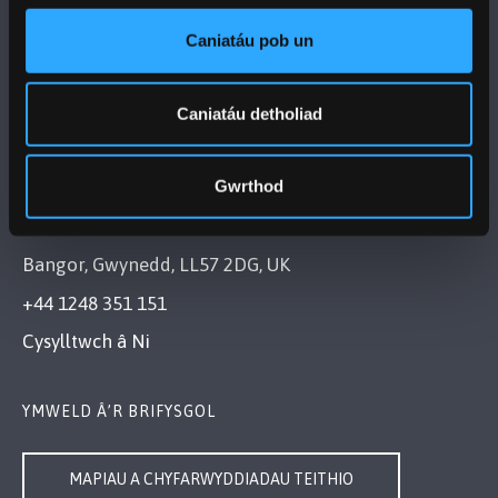
DILYNWCH NI
Caniatáu pob un
Caniatáu detholiad
Gwrthod
PRIFYSGOL BANGOR
Bangor, Gwynedd, LL57 2DG, UK
+44 1248 351 151
Cysylltwch â Ni
YMWELD Â’R BRIFYSGOL
MAPIAU A CHYFARWYDDIADAU TEITHIO