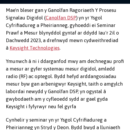
Mae'n bleser gan y Ganolfan Ragoriaeth Y Prosesu
Signalau Digidol (
Canolfan DSP
) yn yr Ysgol
Cyfrifiadureg a Pheirianneg, gyhoeddi ei Seminar
Prawf a Mesur blynyddol gyntaf ar ddydd Iau'r 2il o
Dachwedd 2023, a drefnwyd mewn cydweithrediad
â
Keysight Technologies
.
Ymunwch â ni i ddarganfod mwy am dechnegau profi
a mesur ar gyfer systemau mesur digidol, amledd
radio (RF) ac optegol. Bydd hefyd arddangosiadau
mesur byw gan arbenigwyr Keysight, taith o amgylch
labordai newydd y Ganolfan DSP, yn ogystal â
gwybodaeth am y cyfleoedd sydd ar gael gyda
Keysight i fyfyrwyr neu fel gyrfa
Cynhelir y seminar yn yr Ysgol Cyfrifiadureg a
Pheirianneg yn Stryd y Deon. Bydd bwyd a lluniaeth