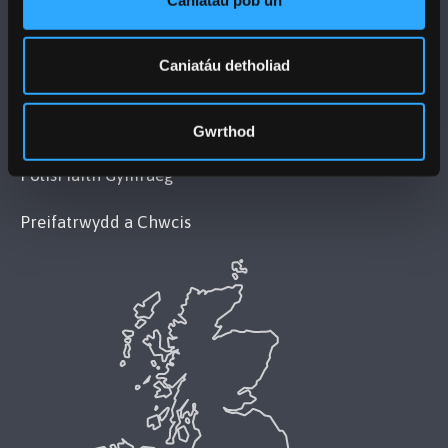
Cydymffurfiaeth Gyfreithiol
Caniatáu detholiad
Datganiad Deddf Caethwasiaeth Fodern 2015
(Datganiad Hygyrchedd Prifysgol Bangor)
Gwrthod
Polisi Iaith Gymraeg
Preifatrwydd a Chwcis