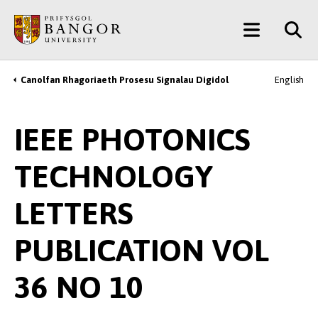
Neidio
Main
i’r
Prif
Menu
Gynnwys
Canolfan Rhagoriaeth Prosesu Signalau Digidol
English
Breadcrumb
IEEE PHOTONICS
TECHNOLOGY
LETTERS
PUBLICATION VOL
36 NO 10