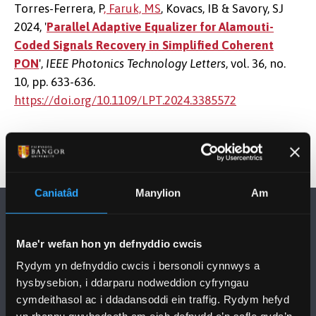
Torres-Ferrera, P
, Faruk, MS
, Kovacs, IB & Savory, SJ
2024, '
Parallel Adaptive Equalizer for Alamouti-
Coded Signals Recovery in Simplified Coherent
PON
',
IEEE Photonics Technology Letters
, vol. 36, no.
10, pp. 633-636.
https://doi.org/10.1109/LPT.2024.3385572
Caniatâd
Manylion
Am
Mae'r wefan hon yn defnyddio cwcis
Rydym yn defnyddio cwcis i bersonoli cynnwys a
hysbysebion, i ddarparu nodweddion cyfryngau
DILYNWCH NI
cymdeithasol ac i ddadansoddi ein traffig. Rydym hefyd