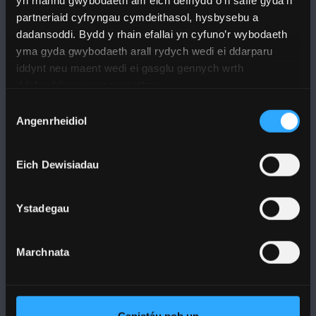
yn rhannu gwybodaeth am eich defnydd o’n safle gyda’n
partneriaid cyfryngau cymdeithasol, hysbysebu a
dadansoddi. Bydd y rhain efallai yn cyfuno’r wybodaeth
yma gyda gwybodaeth arall rydych wedi ei ddarparu
iddynt neu maent wedi ei gasglu gennych wrth
PRIFYSGOL BANGOR
ddefnyddio eu gwasanaethau.
Dewis
Bangor, Gwynedd, LL57 2DG, UK
Angenrheidiol
Caniatâd
+44 1248 351 151
Cysylltwch â Ni
Eich Dewisiadau
Ystadegau
YMWELD Â’R BRIFYSGOL
Marchnata
MAPIAU A CHYFARWYDDIADAU TEITHIO
POLISI
Caniatáu pob un