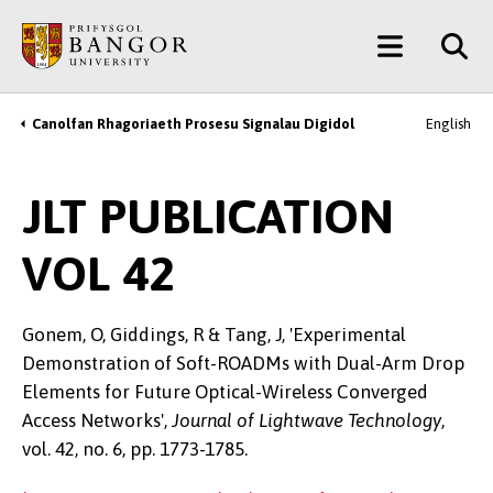
Neidio
Main
i’r
Prif
Menu
Gynnwys
Canolfan Rhagoriaeth Prosesu Signalau Digidol
English
Breadcrumb
JLT PUBLICATION
VOL 42
Gonem, O, Giddings, R & Tang, J, 'Experimental
Demonstration of Soft-ROADMs with Dual-Arm Drop
Elements for Future Optical-Wireless Converged
Access Networks',
Journal of Lightwave Technology
,
vol. 42, no. 6, pp. 1773-1785.