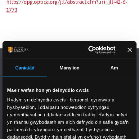
https://opg.optica.org/jlt/abstract.cfm?uri=jlt-42-6-
1773
Caniatâd
Manylion
Am
Mae'r wefan hon yn defnyddio cwcis
DILYNWCH NI
Rydym yn defnyddio cwcis i bersonoli cynnwys a
hysbysebion, i ddarparu nodweddion cyfryngau
cymdeithasol ac i ddadansoddi ein traffig. Rydym hefyd
yn rhannu gwybodaeth am eich defnydd o’n safle gyda’n
partneriaid cyfryngau cymdeithasol, hysbysebu a
dadansoddi. Bydd y rhain efallai yn cyfuno’r wybodaeth