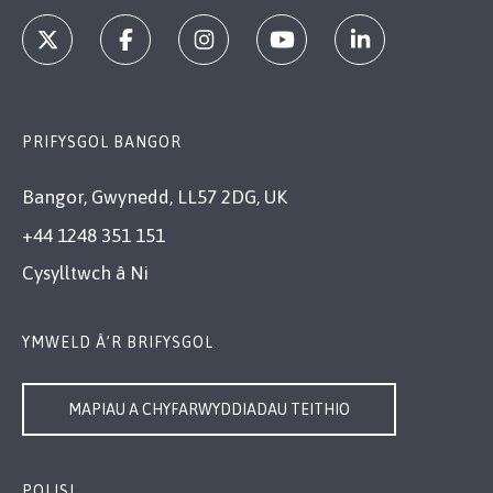
PRIFYSGOL BANGOR
Bangor, Gwynedd, LL57 2DG, UK
+44 1248 351 151
Cysylltwch â Ni
YMWELD Â’R BRIFYSGOL
MAPIAU A CHYFARWYDDIADAU TEITHIO
POLISI