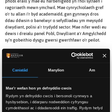
phobl eraill y mae eu harbenigedd yn rhoi sylfaen i
Aled Llion Jones
ragoriaeth mewn ymchwil. Mae cynrychiolaeth gref
o'r tu allan i'r byd academaidd, gan gynnwys dros
ddau ddwsin o banelwyr o sefydliadau ym meysydd
diwydiant, polisi a'r trydydd sector. Mae nifer wedi eu
dewis i dreialu panel Pobl, Diwylliant a'r Amgylchedd
sy’n gobeithio dysgu gwersi gwerthfawr o'r peilot.
Am y tro cyntaf, penodwyd aelodau’r paneli drwy
broses ymgeisio agored, yn hytrach na thrwy
enwebiadau, a gwnaed hyn er mwyn lleihau’r
Caniatâd
Manylion
Am
rhwystrau a denu cronfa ehangach a mwy cynhwysol
o ymgeiswyr. Cynlluniwyd y dull hwn mewn
cydweithrediad â chyrff y sector a Phanel
Mae'r wefan hon yn defnyddio cwcis
Ymgynghorol Pobl ac Amrywiaeth Fframwaith
Rydym yn defnyddio cwcis i bersonoli cynnwys a
Rhagoriaeth Ymchwil 2029, gan helpu i sicrhau bod y
hysbysebion, i ddarparu nodweddion cyfryngau
paneli’n ennyn ymddiriedaeth a hyder eu priod
cymdeithasol ac i ddadansoddi ein traffig. Rydym hefyd
gymunedau ymchwil.