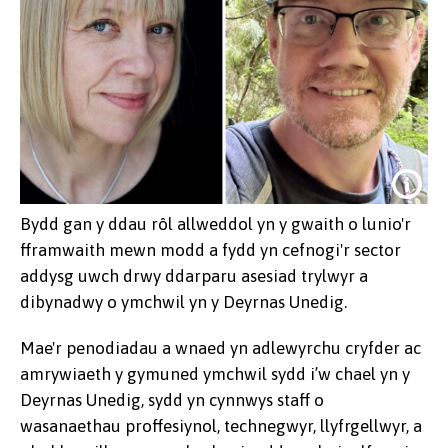
Bydd gan y ddau rôl allweddol yn y gwaith o lunio'r
fframwaith mewn modd a fydd yn cefnogi'r sector
addysg uwch drwy ddarparu asesiad trylwyr a
dibynadwy o ymchwil yn y Deyrnas Unedig.
Mae'r penodiadau a wnaed yn adlewyrchu cryfder ac
amrywiaeth y gymuned ymchwil sydd i’w chael yn y
Deyrnas Unedig, sydd yn cynnwys staff o
wasanaethau proffesiynol, technegwyr, llyfrgellwyr, a
Yr Athro Zoë Skoulding (chwith), Dr