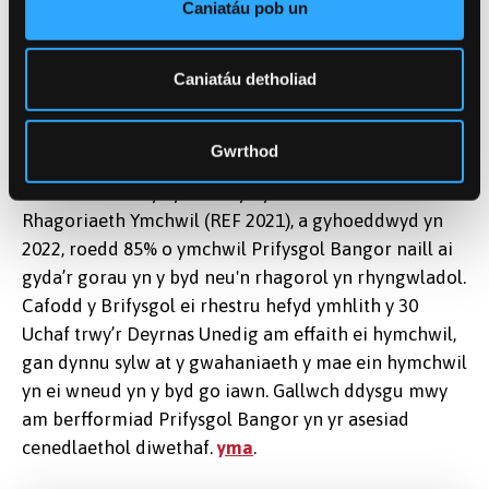
agored hwn. Rwy'n ddiolchgar am eu mewnwelediad
Caniatáu pob un
a'u harweinyddiaeth drwy gydol y broses. Cefais fy
ysbrydoli o weld dyfnder, cryfder ac ymrwymiad
Caniatáu detholiad
cymuned ymchwil y Deyrnas Unedig, ac rwy'n edrych
ymlaen yn fawr at groesawu aelodau newydd y paneli i
fod yn rhan o’r tîm.”
Gwrthod
Yr tro diwethaf y cynhaliwyd y Fframwaith
Rhagoriaeth Ymchwil (REF 2021), a gyhoeddwyd yn
2022, roedd 85% o ymchwil Prifysgol Bangor naill ai
gyda’r gorau yn y byd neu'n rhagorol yn rhyngwladol.
Cafodd y Brifysgol ei rhestru hefyd ymhlith y 30
Uchaf trwy’r Deyrnas Unedig am effaith ei hymchwil,
gan dynnu sylw at y gwahaniaeth y mae ein hymchwil
yn ei wneud yn y byd go iawn. Gallwch ddysgu mwy
am berfformiad Prifysgol Bangor yn yr asesiad
cenedlaethol diwethaf.
yma
.