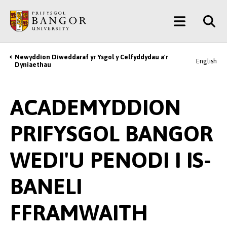
Neidio
Main
i’r
Prif
Menu
Gynnwys
Newyddion Diweddaraf yr Ysgol y Celfyddydau a'r
Breadcrumb
English
Dyniaethau
ACADEMYDDION
PRIFYSGOL BANGOR
WEDI'U PENODI I IS-
BANELI
FFRAMWAITH