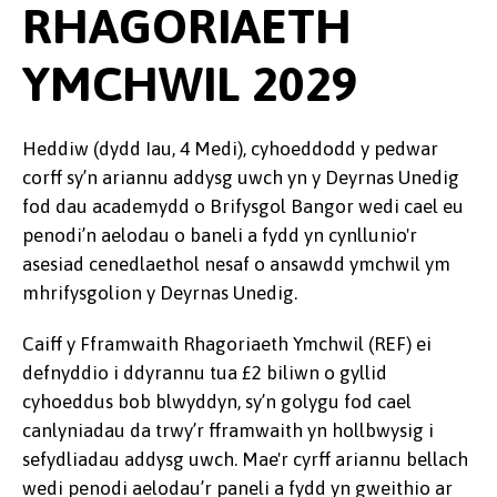
RHAGORIAETH
YMCHWIL 2029
Heddiw (dydd Iau, 4 Medi), cyhoeddodd y pedwar
corff sy’n ariannu addysg uwch yn y Deyrnas Unedig
fod dau academydd o Brifysgol Bangor wedi cael eu
penodi’n aelodau o baneli a fydd yn cynllunio'r
asesiad cenedlaethol nesaf o ansawdd ymchwil ym
mhrifysgolion y Deyrnas Unedig.
Caiff y Fframwaith Rhagoriaeth Ymchwil (REF) ei
defnyddio i ddyrannu tua £2 biliwn o gyllid
cyhoeddus bob blwyddyn, sy’n golygu fod cael
canlyniadau da trwy’r fframwaith yn hollbwysig i
sefydliadau addysg uwch. Mae'r cyrff ariannu bellach
wedi penodi aelodau’r paneli a fydd yn gweithio ar