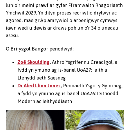
lunio’r meini prawf ar gyfer Fframwaith Rhagoriaeth
Ymchwil 2029. Yn dilyn proses recriwtio drylwyr ac
agored, mae grŵp amrywiol o arbenigwyr cymwys
iawn wedi'u dewis ar draws pob un o'r 34 o unedau
asesu.
O Brifysgol Bangor penodwyd:
Zoë Skoulding
,
Athro Ysgrifennu Creadigol, a
fydd yn ymuno ag is-banel
UoA27
: Iaith a
Llenyddiaeth Saesneg
Dr Aled Llion Jones
,
Pennaeth Ysgol y Gymraeg,
a fydd yn ymuno ag is-banel
UoA26
: Ieithoedd
Modern ac Ieithyddiaeth