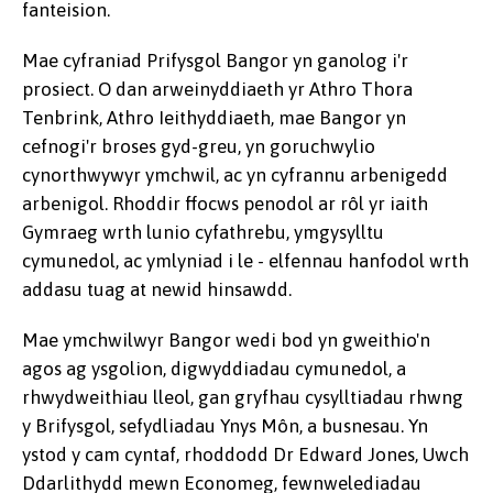
fanteision.
Mae cyfraniad Prifysgol Bangor yn ganolog i'r
prosiect. O dan arweinyddiaeth yr Athro Thora
Tenbrink, Athro Ieithyddiaeth, mae Bangor yn
cefnogi'r broses gyd-greu, yn goruchwylio
cynorthwywyr ymchwil, ac yn cyfrannu arbenigedd
arbenigol. Rhoddir ffocws penodol ar rôl yr iaith
Gymraeg wrth lunio cyfathrebu, ymgysylltu
cymunedol, ac ymlyniad i le - elfennau hanfodol wrth
addasu tuag at newid hinsawdd.
Mae ymchwilwyr Bangor wedi bod yn gweithio'n
agos ag ysgolion, digwyddiadau cymunedol, a
rhwydweithiau lleol, gan gryfhau cysylltiadau rhwng
y Brifysgol, sefydliadau Ynys Môn, a busnesau. Yn
ystod y cam cyntaf, rhoddodd Dr Edward Jones, Uwch
Ddarlithydd mewn Economeg, fewnwelediadau