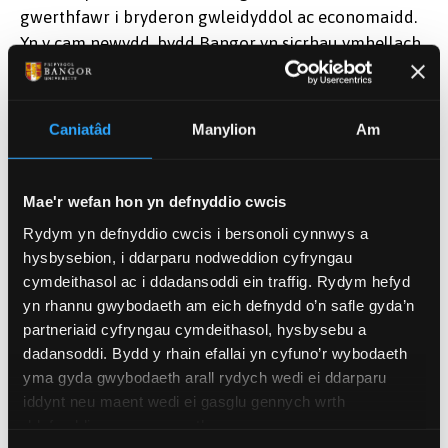
gwerthfawr i bryderon gwleidyddol ac economaidd.
Yn y cam newydd, bydd Bangor yn sicrhau ymhellach
fod y Llwyfan Map Cyhoeddus yn adlewyrchu
anghenion, gwerthoedd a dyheadau cymunedau ar
draws yr ynys.
Caniatâd
Manylion
Am
Dywedodd Thora Tenbrink, Athro Ieithyddiaeth ym
Mhrifysgol Bangor, sy'n arwain ar yr agwedd hon:
Mae'r wefan hon yn defnyddio cwcis
“Mae cam cyntaf y project wedi bod yn hynod
Rydym yn defnyddio cwcis i bersonoli cynnwys a
gynhyrchiol wrth ymgysylltu â phlant a phobl ifanc,
hysbysebion, i ddarparu nodweddion cyfryngau
yn ogystal â'r cyhoedd ehangach ar Ynys Môn. Wrth
cymdeithasol ac i ddadansoddi ein traffig. Rydym hefyd
ymweld ag ysgolion ac mewn digwyddiadau fel Lle
yn rhannu gwybodaeth am eich defnydd o’n safle gyda’n
Llais, a oedd yn ymgysylltu ymwelwyr yn greadigol
partneriaid cyfryngau cymdeithasol, hysbysebu a
wrth gysylltu â natur, roedd rôl hanfodol yr iaith a'r
dadansoddi. Bydd y rhain efallai yn cyfuno’r wybodaeth
diwylliant Cymraeg yn amlwg. Mae pobl ar yr ynys
yma gyda gwybodaeth arall rydych wedi ei ddarparu
wedi'u cysylltu'n ddwfn â'r tir a'r amgylchedd
iddynt neu maent wedi ei gasglu gennych wrth
ddefnyddio eu gwasanaethau.
naturiol trwy ddiwylliant a hanes; mae'r iaith