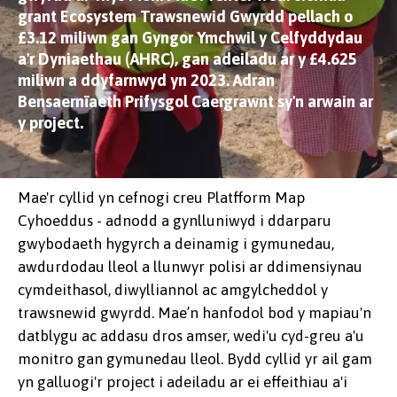
grant Ecosystem Trawsnewid Gwyrdd pellach o
£3.12 miliwn gan Gyngor Ymchwil y Celfyddydau
a'r Dyniaethau (AHRC), gan adeiladu ar y £4.625
miliwn a ddyfarnwyd yn 2023. Adran
Bensaernïaeth Prifysgol Caergrawnt sy'n arwain ar
y project.
Mae'r cyllid yn cefnogi creu Platfform Map
Cyhoeddus - adnodd a gynlluniwyd i ddarparu
gwybodaeth hygyrch a deinamig i gymunedau,
awdurdodau lleol a llunwyr polisi ar ddimensiynau
cymdeithasol, diwylliannol ac amgylcheddol y
trawsnewid gwyrdd. Mae’n hanfodol bod y mapiau'n
datblygu ac addasu dros amser, wedi'u cyd-greu a'u
monitro gan gymunedau lleol. Bydd cyllid yr ail gam
yn galluogi'r project i adeiladu ar ei effeithiau a'i