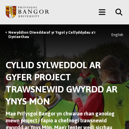
Neidio
Main
i’r
Prif
Menu
Gynnwys
Newyddion Diweddaraf yr Ysgol y Celfyddydau a'r
Breadcrumb
English
Dyniaethau
CYLLID SYLWEDDOL AR
GYFER PROJECT
TRAWSNEWID GWYRDD AR
YNYS MÔN
Mae Prifysgol Bangor yn chwarae rhan ganolog
mewn project i fapio a chefnogi trawsnewid
gwyrdd ar Ynys Môn. Mae'r fenter wedi sicrhau